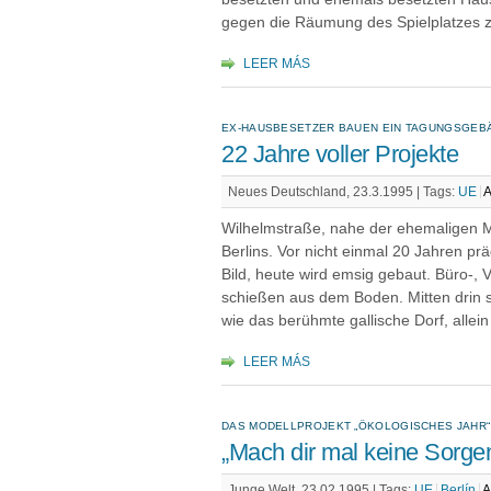
gegen die Räumung des Spielplatzes zu
LEER MÁS
EX-HAUSBESETZER BAUEN EIN TAGUNGSGEB
22 Jahre voller Projekte
Neues Deutschland, 23.3.1995 |
Tags:
UE
A
Wilhelmstraße, nahe der ehemaligen M
Berlins. Vor nicht einmal 20 Jahren pr
Bild, heute wird emsig gebaut. Büro-,
schießen aus dem Boden. Mitten drin s
wie das berühmte gallische Dorf, allein 
LEER MÁS
DAS MODELLPROJEKT „ÖKOLOGISCHES JAHR“
„Mach dir mal keine Sorgen
Junge Welt, 23.02.1995 |
Tags:
UE
Berlín
A