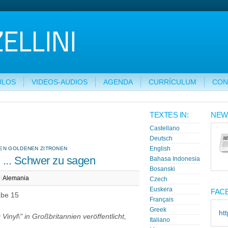
ULOS
VIDEOS-AUDIOS
AGENDA
CURRÍCULUM
CON
TEXTES IN:
NEW
Castellano
Deutsch
DEN GOLDENEN ZITRONEN
English
 ... Schwer zu sagen
Bahasa Indonesia
Bosanski
Alemania
Czech
Euskera
FAC
abe 15
Français
Greek
ht
Vinyl\" in Großbritannien veröffentlicht,
Italiano