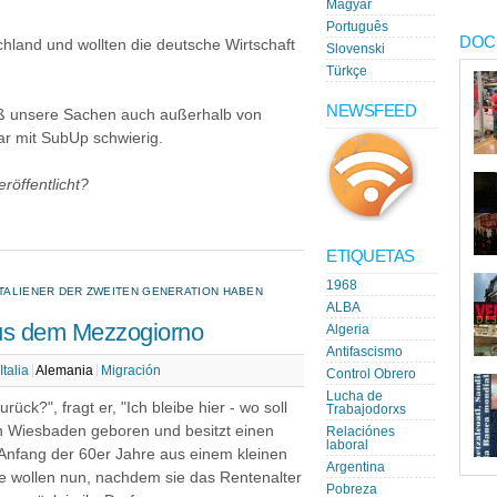
Magyar
Português
DOC
chland und wollten die deutsche Wirtschaft
Slovenski
Türkçe
NEWSFEED
aß unsere Sachen auch außerhalb von
ar mit SubUp schwierig.
röffentlicht?
ETIQUETAS
1968
ITALIENER DER ZWEITEN GENERATION HABEN
ALBA
us dem Mezzogiorno
Algeria
Antifascismo
Italia
Alemania
Migración
Control Obrero
Lucha de
ück?", fragt er, "Ich bleibe hier - wo soll
Trabajodorxs
 in Wiesbaden geboren und besitzt einen
Relaciónes
laboral
 Anfang der 60er Jahre aus einem kleinen
Argentina
ie wollen nun, nachdem sie das Rentenalter
Pobreza