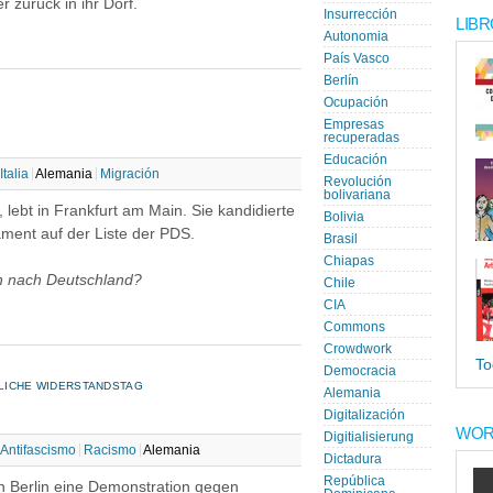
 zurück in ihr Dorf.
Insurrección
LIBR
Autonomia
País Vasco
Berlín
Ocupación
Empresas
recuperadas
Educación
Italia
Alemania
Migración
Revolución
bolivariana
lebt in Frankfurt am Main. Sie kandidierte
Bolivia
ent auf der Liste der PDS.
Brasil
Chiapas
ch nach Deutschland?
Chile
CIA
Commons
Crowdwork
To
Democracia
DLICHE WIDERSTANDSTAG
Alemania
Digitalización
WOR
Digitialisierung
Antifascismo
Racismo
Alemania
Dictadura
República
in Berlin eine Demonstration gegen