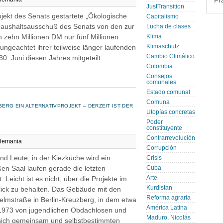
Fr
JustTransition
rojekt des Senats gestartete „Ökologische
Capitalismo
 Haushaltsausschuß des Senats von den zur
Lucha de clases
 zehn Millionen DM nur fünf Millionen
Klima
Klimaschutz
ngeachtet ihrer teilweise länger laufenden
Cambio Climático
30. Juni diesen Jahres mitgeteilt.
Colombia
Consejos
comunales
Estado comunal
Comuna
BERG EIN ALTERNATIVPROJEKT – DERZEIT IST DER
Utopías concretas
Poder
constituyente
Contrarrevolución
lemania
Corrupción
nd Leute, in der Kiezküche wird ein
Crisis
en Saal laufen gerade die letzten
Cuba
Arte
Leicht ist es nicht, über die Projekte im
Kurdistan
ck zu behalten. Das Gebäude mit den
Reforma agraria
elmstraße in Berlin-Kreuzberg, in dem etwa
América Latina
1973 von jugendlichen Obdachlosen und
Maduro, Nicolás
r sich gemeinsam und selbstbestimmten