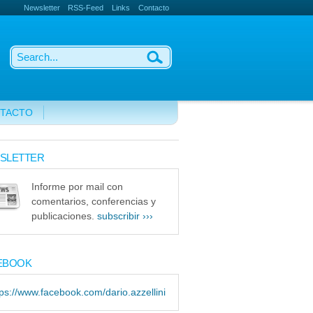
Newsletter
RSS-Feed
Links
Contacto
TACTO
SLETTER
Informe por mail con
comentarios, conferencias y
publicaciones.
subscribir ›››
EBOOK
tps://www.facebook.com/dario.azzellini