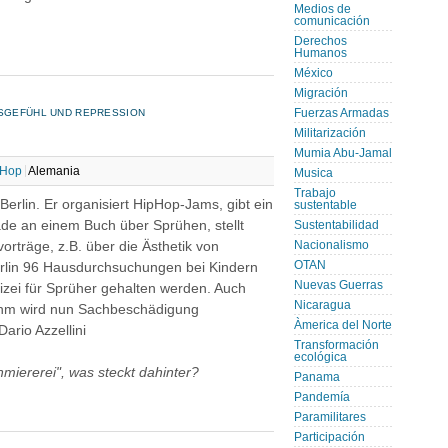
Medios de
comunicación
Derechos
Humanos
México
Migración
NSGEFÜHL UND REPRESSION
Fuerzas Armadas
Militarización
Mumia Abu-Jamal
 Hop
Alemania
Musica
Trabajo
 Berlin. Er organisiert HipHop-Jams, gibt ein
sustentable
de an einem Buch über Sprühen, stellt
Sustentabilidad
rträge, z.B. über die Ästhetik von
Nacionalismo
OTAN
erlin 96 Hausdurchsuchungen bei Kindern
Nuevas Guerras
lizei für Sprüher gehalten werden. Auch
Nicaragua
Ihm wird nun Sachbeschädigung
Àmerica del Norte
ario Azzellini
Transformación
ecológica
hmiererei", was steckt dahinter?
Panama
Pandemía
Paramilitares
Participación