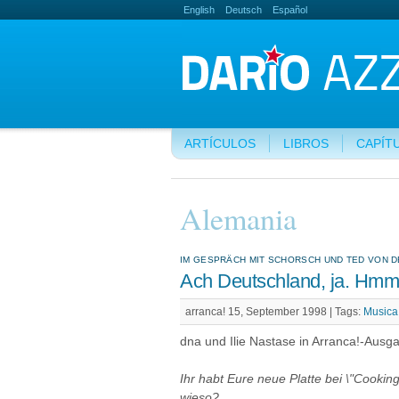
English
Deutsch
Español
ARTÍCULOS
LIBROS
CAPÍT
Alemania
IM GESPRÄCH MIT SCHORSCH UND TED VON 
Ach Deutschland, ja. Hmm
arranca! 15, September 1998 |
Tags:
Musica
dna und Ilie Nastase in Arranca!-Ausg
Ihr habt Eure neue Platte bei \"Cooking 
wieso?