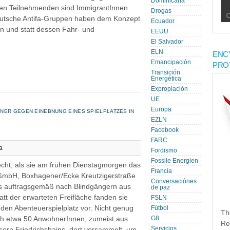
Dominicana
en Teilnehmenden sind ImmigrantInnen
Drogas
eutsche Antifa-Gruppen haben dem Konzept
Ecuador
 und statt dessen Fahr- und
EEUU
El Salvador
ELN
ENC
Emancipación
PRO
Transición
Energética
Expropiación
UE
Europa
NER GEGEN EINEBNUNG EINES SPIELPLATZES IN
EZLN
Facebook
FARC
a
Fordismo
Fossile Energien
echt, als sie am frühen Dienstagmorgen das
Francia
GmbH, Boxhagener/Ecke Kreutzigerstraße
Conversaciónes
 es auftragsgemäß nach Blindgängern aus
de paz
tt der erwarteten Freifläche fanden sie
FSLN
enden Abenteuerspielplatz vor. Nicht genug
Fútbol
Th
och etwa 50 AnwohnerInnen, zumeist aus
G8
Re
Servicios
ern Friedrichshains, dort versammelt, um