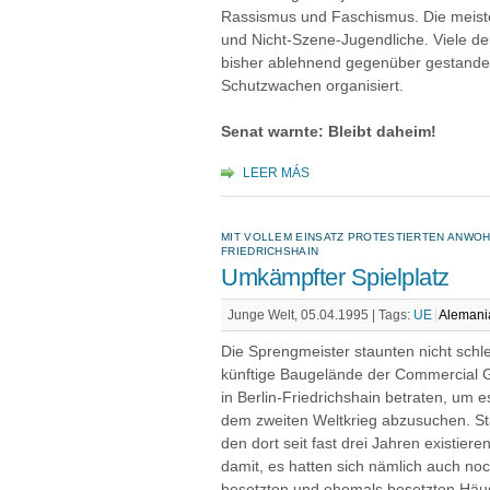
Rassismus und Faschismus. Die meist
und Nicht-Szene-Jugendliche. Viele d
bisher ablehnend gegenüber gestanden
Schutzwachen organisiert.
Senat warnte: Bleibt daheim!
LEER MÁS
MIT VOLLEM EINSATZ PROTESTIERTEN ANWOH
FRIEDRICHSHAIN
Umkämpfter Spielplatz
Junge Welt, 05.04.1995 |
Tags:
UE
Alemani
Die Sprengmeister staunten nicht schl
künftige Baugelände der Commercial 
in Berlin-Friedrichshain betraten, um
dem zweiten Weltkrieg abzusuchen. Sta
den dort seit fast drei Jahren existier
damit, es hatten sich nämlich auch n
besetzten und ehemals besetzten Häus