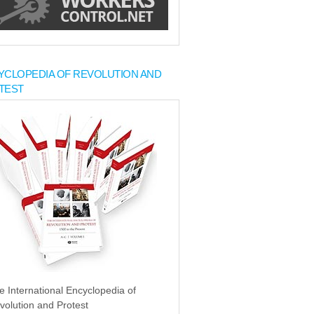
YCLOPEDIA OF REVOLUTION AND
TEST
e International Encyclopedia of
volution and Protest