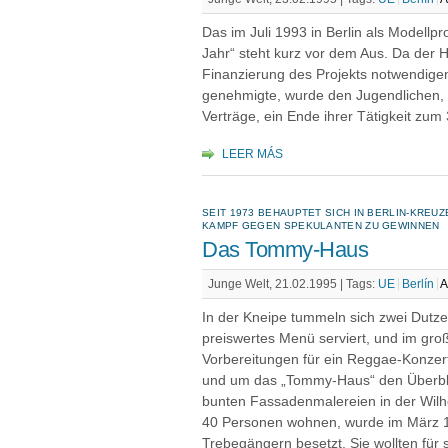
Das im Juli 1993 in Berlin als Modellp
Jahr“ steht kurz vor dem Aus. Da der
Finanzierung des Projekts notwendigen
genehmigte, wurde den Jugendlichen, u
Verträge, ein Ende ihrer Tätigkeit zum 
LEER MÁS
SEIT 1973 BEHAUPTET SICH IN BERLIN-KREUZ
KAMPF GEGEN SPEKULANTEN ZU GEWINNEN
Das Tommy-Haus
Junge Welt, 21.02.1995 |
Tags:
UE
Berlín
A
In der Kneipe tummeln sich zwei Dutze
preiswertes Menü serviert, und im groß
Vorbereitungen für ein Reggae-Konzert. 
und um das „Tommy-Haus“ den Überbli
bunten Fassadenmalereien in der Wilh
40 Personen wohnen, wurde im März 
Trebegängern besetzt. Sie wollten fü