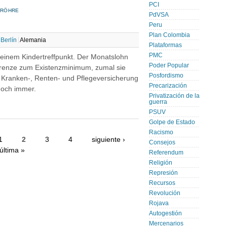
PCI
 RÖHRE
PdVSA
Peru
Plan Colombia
Berlín
Alemania
Plataformas
PMC
in einem Kindertreffpunkt. Der Monatslohn
Poder Popular
Grenze zum Existenzminimum, zumal sie
Posfordismo
r Kranken-, Renten- und Pflegeversicherung
Precarización
doch immer.
Privatización de la
guerra
PSUV
Golpe de Estado
Racismo
1
2
3
4
siguiente ›
Consejos
última »
Referendum
Religión
Represión
Recursos
Revolución
Rojava
Autogestión
Mercenarios