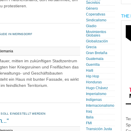
Secretos
 protestieren.
Género
Coperativas
THE 
Sindicalismo
Gladio
Movimientos
ÄUDE IN WERNSDORF
Globales
Globalización
Grecia
lemania
Gran Bretaña
Guatemala
auer, mitten im zukünftigen Stadtzentrum
Guerrilla
ägten hier Kriegsruinen und Freiflächen das
Haiti
 Verwaltungs- und Geschäftsbauten
Hip Hop
teht ein Haus mit bunter Fassade, es wirkt
Honduras
im feindlichen Territorium.
Hugo Chávez
Imperialismo
Indígenas
Internacionalismo
Iraq
 SOLL EINGESTELLT WERDEN
Italia
Te
...“
FMI
Sp
Transición Justa
lemania