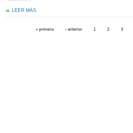
LEER MÁS
« primera
‹ anterior
1
2
3