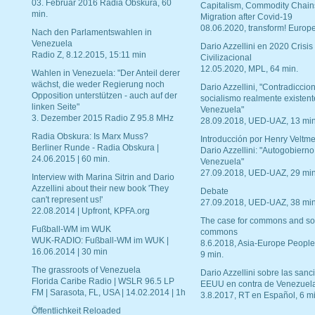
03. Februar 2016 Radia Obskura, 60
Capitalism, Commodity Chain
min.
Migration after Covid-19
08.06.2020, transform! Europe
Nach den Parlamentswahlen in
Venezuela
Dario Azzellini en 2020 Crisis
Radio Z, 8.12.2015, 15:11 min
Civilizacional
12.05.2020, MPL, 64 min.
Wahlen in Venezuela: "Der Anteil derer
wächst, die weder Regierung noch
Dario Azzellini, "Contradiccio
Opposition unterstützen - auch auf der
socialismo realmente existent
linken Seite"
Venezuela"
3. Dezember 2015 Radio Z 95.8 MHz
28.09.2018, UED-UAZ, 13 min
Radia Obskura: Is Marx Muss?
Introducción por Henry Veltme
Berliner Runde - Radia Obskura |
Dario Azzellini: "Autogobierno
24.06.2015 | 60 min.
Venezuela"
27.09.2018, UED-UAZ, 29 min
Interview with Marina Sitrin and Dario
Azzellini about their new book 'They
Debate
can't represent us!'
27.09.2018, UED-UAZ, 38 min
22.08.2014 | Upfront, KPFA.org
The case for commons and so
Fußball-WM im WUK
commons
WUK-RADIO: Fußball-WM im WUK |
8.6.2018, Asia-Europe People
16.06.2014 | 30 min
9 min.
The grassroots of Venezuela
Dario Azzellini sobre las san
Florida Caribe Radio | WSLR 96.5 LP
EEUU en contra de Venezuel
FM | Sarasota, FL, USA | 14.02.2014 | 1h
3.8.2017, RT en Español, 6 mi
Öffentlichkeit Reloaded