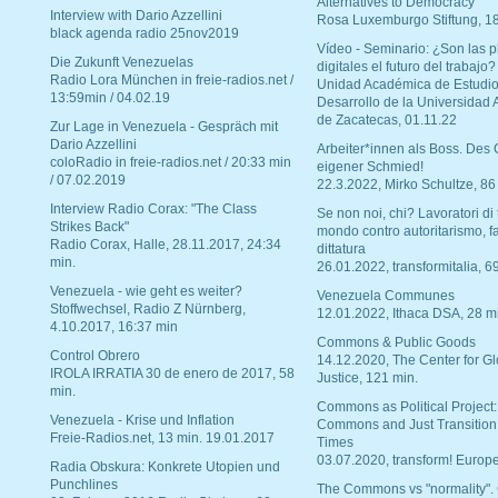
Alternatives to Democracy“
Interview with Dario Azzellini
Rosa Luxemburgo Stiftung, 1
black agenda radio 25nov2019
Vídeo - Seminario: ¿Son las p
Die Zukunft Venezuelas
digitales el futuro del trabajo?
Radio Lora München in freie-radios.net /
Unidad Académica de Estudio
13:59min / 04.02.19
Desarrollo de la Universidad
de Zacatecas, 01.11.22
Zur Lage in Venezuela - Gespräch mit
Dario Azzellini
Arbeiter*innen als Boss. Des
coloRadio in freie-radios.net / 20:33 min
eigener Schmied!
/ 07.02.2019
22.3.2022, Mirko Schultze, 86
Interview Radio Corax: "The Class
Se non noi, chi? Lavoratori di t
Strikes Back"
mondo contro autoritarismo, f
Radio Corax, Halle, 28.11.2017, 24:34
dittatura
min.
26.01.2022, transformitalia, 6
Venezuela - wie geht es weiter?
Venezuela Communes
Stoffwechsel, Radio Z Nürnberg,
12.01.2022, Ithaca DSA, 28 m
4.10.2017, 16:37 min
Commons & Public Goods
Control Obrero
14.12.2020, The Center for Gl
IROLA IRRATIA 30 de enero de 2017, 58
Justice, 121 min.
min.
Commons as Political Project:
Venezuela - Krise und Inflation
Commons and Just Transition
Freie-Radios.net, 13 min. 19.01.2017
Times
03.07.2020, transform! Europe
Radia Obskura: Konkrete Utopien und
Punchlines
The Commons vs "normality".