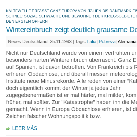
KÄLTEWELLE ERFASST GANZ EUROPA VON ITALIEN BIS DÄNEMARK EIS
CHNEE: SOZIAL SCHWACHE UND BEWOHNER DER KRIEGSGEBIETE G
EN ERSTEN OPFERN
Wintereinbruch zeigt deutlich grausame Def
Neues Deutschland, 25.11.1993 |
Tags:
Italia
Pobreza
Alemania
Nicht nur Deutschland wurde von einem verfrühten u
besonders harten Wintereinbruch überrascht. Ganz E
auf Spanien, ist davon betroffen. Von Frankreich bis
erfrieren Obdachlose, und überall messen meteorolo
Institute neue Minusrekorde. Alle reden von einer "Ka
doch eigentlich kommt der Winter ja jedes Jahr
zugegebenermaßen ist er mal härter, mal milder, kom
früher, mal später. Zur "Katastrophe" haben ihn die 
gemacht. Wenn in Europa Obdachlose erfrieren, ist di
Zeichen falscher Wohnungspolitik bzw.
LEER MÁS