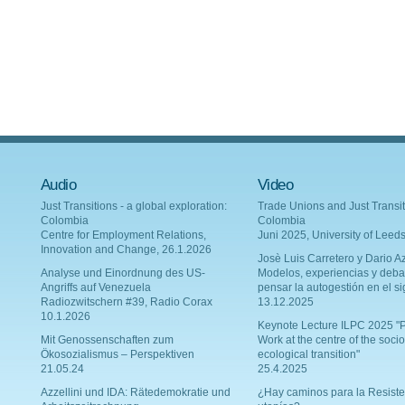
Audio
Video
Just Transitions - a global exploration:
Trade Unions and Just Transit
Colombia
Colombia
Centre for Employment Relations,
Juni 2025, University of Leed
Innovation and Change, 26.1.2026
Josè Luis Carretero y Dario Az
Analyse und Einordnung des US-
Modelos, experiencias y deba
Angriffs auf Venezuela
pensar la autogestión en el si
Radiozwitschern #39, Radio Corax
13.12.2025
10.1.2026
Keynote Lecture ILPC 2025 "P
Mit Genossenschaften zum
Work at the centre of the socio
Ökosozialismus – Perspektiven
ecological transition"
21.05.24
25.4.2025
Azzellini und IDA: Rätedemokratie und
¿Hay caminos para la Resiste