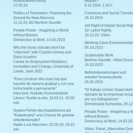
Arbeitszeitrechnung
utopías?
27.05.24
6.11.2024, 1:33 h
Politics of Translation: Preparing the
Commons and Social Transfo
Ground for New Alliances
26.10.2024
11.10.23, BG Berliner Gazette
3rd Night of Global Social Rig
People Power - Imagining a World
10: Labor Rights
without Bosses
10.12.23. Video
Democracy at Work, 14.03.2023
Working-Class Environmental
Why the music industry won’t be
06.10.2023
“Uberized” with Charles Umney and
Sustainable Work
Dario Azzellini
Berliner Gazette - Allied Grou
Centre for Employment Relations,
16.10.2023
Innovation and Change, University of
Leeds, June 2022
Betriebsbesetzungen und
Arbeiter*innenkontrolle
"Para construir otra cosa hay que
26.06.2023
hacerlo de manera gradual y con una
lucha fuerte y permanente"
"El trabajo común: bases teóri
hala bedi. Arabako Komunikabide
ejemplo de la empresas recu
Librea / Suelta la olla, 18.03.21, 33:30
por sus trabajadores"
min
Demokrazia Komunala, 29.12
System-Fehler des Kapitalismus als
People Power - Imagining a W
"Katastrophe" und Chance für globale
without Bosses
Arbeiterkämpfe?
Democracy at Work, 14.03.20
Radio Lora München, 02.06.20, 19:10
Video: Panel „Alternative Dem
min