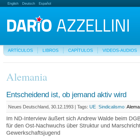
English
Deutsch
Español
ARTÍCULOS
LIBROS
CAPÍTULOS
VIDEOS-AUDIOS
Alemania
Entscheidend ist, ob jemand aktiv wird
Neues Deutschland, 30.12.1993 |
Tags:
UE
Sindicalismo
Alema
Im ND-Interview äußert sich Andrew Walde beim DGB
für den Ost-Nachwuchs über Struktur und Marschrich
Gewerkschaftsjugend