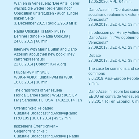
12.05.2020, MPL, 64 min.
Wahlen in Venezuela: "Der Anteil derer
wächst, die weder Regierung noch
Dario Azzellini, "Contradiccio
Opposition unterstützen - auch auf der
socialismo realmente existent
linken Seite"
Venezuela"
3. Dezember 2015 Radio Z 95.8 MHz
28.09.2018, UED-UAZ, 13 min
Radia Obskura: Is Marx Muss?
Introducción por Henry Veltme
Berliner Runde - Radia Obskura |
Dario Azzellini: "Autogobierno
24.06.2015 | 60 min.
Venezuela"
27.09.2018, UED-UAZ, 29 min
Interview with Marina Sitrin and Dario
Azzellini about their new book 'They
Debate
can't represent us!'
27.09.2018, UED-UAZ, 38 min
22.08.2014 | Upfront, KPFA.org
The case for commons and so
Fußball-WM im WUK
commons
WUK-RADIO: Fußball-WM im WUK |
8.6.2018, Asia-Europe People
16.06.2014 | 30 min
9 min.
The grassroots of Venezuela
Dario Azzellini sobre las san
Florida Caribe Radio | WSLR 96.5 LP
EEUU en contra de Venezuel
FM | Sarasota, FL, USA | 14.02.2014 | 1h
3.8.2017, RT en Español, 6 mi
Öffentlichkeit Reloaded
Culturale Broadcasting Archive|Radio
FRO 105 | 30.01.2014 | 49:52 min
Inszenierte Öffentlichkeit –
Gegenöffentlichkeit
Culturale Broadcasting Archive | Radio