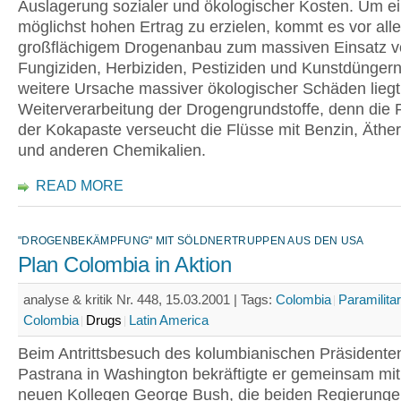
Auslagerung sozialer und ökologischer Kosten. Um e
möglichst hohen Ertrag zu erzielen, kommt es vor all
großflächigem Drogenanbau zum massiven Einsatz 
Fungiziden, Herbiziden, Pestiziden und Kunstdüngern
weitere Ursache massiver ökologischer Schäden liegt 
Weiterverarbeitung der Drogengrundstoffe, denn die 
der Kokapaste verseucht die Flüsse mit Benzin, Äther
und anderen Chemikalien.
READ MORE
"DROGENBEKÄMPFUNG" MIT SÖLDNERTRUPPEN AUS DEN USA
Plan Colombia in Aktion
analyse & kritik Nr. 448, 15.03.2001 |
Tags:
Colombia
Paramilitar
Colombia
Drugs
Latin America
Beim Antrittsbesuch des kolumbianischen Präsidente
Pastrana in Washington bekräftigte er gemeinsam mi
neuen Kollegen George Bush, die beiden Regierunge