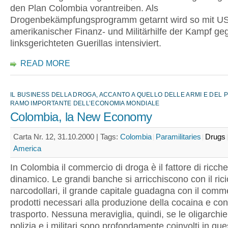
den Plan Colombia vorantreiben. Als
Drogenbekämpfungsprogramm getarnt wird so mit U
amerikanischer Finanz- und Militärhilfe der Kampf ge
linksgerichteten Guerillas intensiviert.
READ MORE
IL BUSINESS DELLA DROGA, ACCANTO A QUELLO DELLE ARMI E DEL P
RAMO IMPORTANTE DELL’ECONOMIA MONDIALE
Colombia, la New Economy
Carta Nr. 12, 31.10.2000 |
Tags:
Colombia
Paramilitaries
Drugs
America
In Colombia il commercio di droga è il fattore di ricch
dinamico. Le grandi banche si arricchiscono con il rici
narcodollari, il grande capitale guadagna con il comm
prodotti necessari alla produzione della cocaina e con 
trasporto. Nessuna meraviglia, quindi, se le oligarchie, i
polizia e i militari sono profondamente coinvolti in que