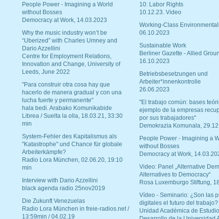
People Power - Imagining a World
10: Labor Rights
without Bosses
10.12.23. Video
Democracy at Work, 14.03.2023
Working-Class Environmental
Why the music industry won’t be
06.10.2023
“Uberized” with Charles Umney and
Sustainable Work
Dario Azzellini
Berliner Gazette - Allied Grou
Centre for Employment Relations,
16.10.2023
Innovation and Change, University of
Leeds, June 2022
Betriebsbesetzungen und
Arbeiter*innenkontrolle
"Para construir otra cosa hay que
26.06.2023
hacerlo de manera gradual y con una
lucha fuerte y permanente"
"El trabajo común: bases teóri
hala bedi. Arabako Komunikabide
ejemplo de la empresas recu
Librea / Suelta la olla, 18.03.21, 33:30
por sus trabajadores"
min
Demokrazia Komunala, 29.12
System-Fehler des Kapitalismus als
People Power - Imagining a W
"Katastrophe" und Chance für globale
without Bosses
Arbeiterkämpfe?
Democracy at Work, 14.03.20
Radio Lora München, 02.06.20, 19:10
Video: Panel „Alternative Dem
min
Alternatives to Democracy“
Interview with Dario Azzellini
Rosa Luxemburgo Stiftung, 1
black agenda radio 25nov2019
Vídeo - Seminario: ¿Son las p
Die Zukunft Venezuelas
digitales el futuro del trabajo?
Radio Lora München in freie-radios.net /
Unidad Académica de Estudio
13:59min / 04.02.19
Desarrollo de la Universidad