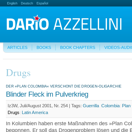
English
Deutsch
Español
ARTICLES
BOOKS
BOOK CHAPTERS
VIDEOS-AUDI
Drugs
DER »PLAN COLOMBIA« VERSCHONT DIE DROGEN-OLIGARCHIE
Blinder Fleck im Pulverkrieg
Iz3W, Juli/August 2001, Nr. 254 |
Tags:
Guerrilla
Colombia
Plan
Drugs
Latin America
In Kolumbien haben erste Maßnahmen des »Plan Co
begonnen. Er soll das Drogenproblem lösen und die 