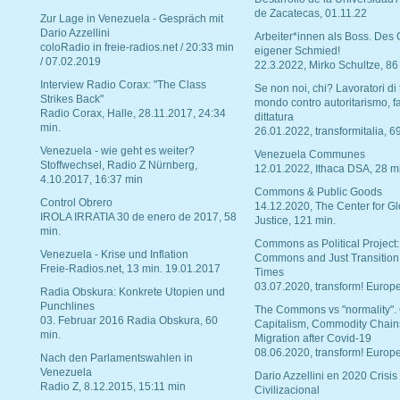
de Zacatecas, 01.11.22
Zur Lage in Venezuela - Gespräch mit
Dario Azzellini
Arbeiter*innen als Boss. Des
coloRadio in freie-radios.net / 20:33 min
eigener Schmied!
/ 07.02.2019
22.3.2022, Mirko Schultze, 86
Interview Radio Corax: "The Class
Se non noi, chi? Lavoratori di t
Strikes Back"
mondo contro autoritarismo, f
Radio Corax, Halle, 28.11.2017, 24:34
dittatura
min.
26.01.2022, transformitalia, 6
Venezuela - wie geht es weiter?
Venezuela Communes
Stoffwechsel, Radio Z Nürnberg,
12.01.2022, Ithaca DSA, 28 m
4.10.2017, 16:37 min
Commons & Public Goods
Control Obrero
14.12.2020, The Center for Gl
IROLA IRRATIA 30 de enero de 2017, 58
Justice, 121 min.
min.
Commons as Political Project:
Venezuela - Krise und Inflation
Commons and Just Transition
Freie-Radios.net, 13 min. 19.01.2017
Times
03.07.2020, transform! Europe
Radia Obskura: Konkrete Utopien und
Punchlines
The Commons vs "normality".
03. Februar 2016 Radia Obskura, 60
Capitalism, Commodity Chain
min.
Migration after Covid-19
08.06.2020, transform! Europe
Nach den Parlamentswahlen in
Venezuela
Dario Azzellini en 2020 Crisis
Radio Z, 8.12.2015, 15:11 min
Civilizacional