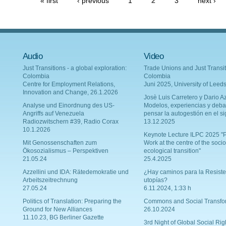
« first
‹ previous
1
2
3
next ›
Audio
Video
Just Transitions - a global exploration:
Trade Unions and Just Transit
Colombia
Colombia
Centre for Employment Relations,
Juni 2025, University of Leed
Innovation and Change, 26.1.2026
Josè Luis Carretero y Dario Az
Analyse und Einordnung des US-
Modelos, experiencias y deba
Angriffs auf Venezuela
pensar la autogestión en el si
Radiozwitschern #39, Radio Corax
13.12.2025
10.1.2026
Keynote Lecture ILPC 2025 "P
Mit Genossenschaften zum
Work at the centre of the socio
Ökosozialismus – Perspektiven
ecological transition"
21.05.24
25.4.2025
Azzellini und IDA: Rätedemokratie und
¿Hay caminos para la Resiste
Arbeitszeitrechnung
utopías?
27.05.24
6.11.2024, 1:33 h
Politics of Translation: Preparing the
Commons and Social Transfo
Ground for New Alliances
26.10.2024
11.10.23, BG Berliner Gazette
3rd Night of Global Social Rig