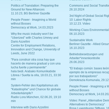
Politics of Translation: Preparing the
Commons and Social Transfo
Ground for New Alliances
26.10.2024
11.10.23, BG Berliner Gazette
3rd Night of Global Social Rig
People Power - Imagining a World
10: Labor Rights
without Bosses
10.12.23. Video
Democracy at Work, 14.03.2023
Working-Class Environmental
Why the music industry won’t be
06.10.2023
“Uberized” with Charles Umney and
Sustainable Work
Dario Azzellini
Berliner Gazette - Allied Grou
Centre for Employment Relations,
16.10.2023
Innovation and Change, University of
Leeds, June 2022
Betriebsbesetzungen und
Arbeiter*innenkontrolle
"Para construir otra cosa hay que
26.06.2023
hacerlo de manera gradual y con una
lucha fuerte y permanente"
"El trabajo común: bases teóri
hala bedi. Arabako Komunikabide
ejemplo de la empresas recu
Librea / Suelta la olla, 18.03.21, 33:30
por sus trabajadores"
min
Demokrazia Komunala, 29.12
System-Fehler des Kapitalismus als
People Power - Imagining a W
"Katastrophe" und Chance für globale
without Bosses
Arbeiterkämpfe?
Democracy at Work, 14.03.20
Radio Lora München, 02.06.20, 19:10
Video: Panel „Alternative Dem
min
Alternatives to Democracy“
Interview with Dario Azzellini
Rosa Luxemburgo Stiftung, 1