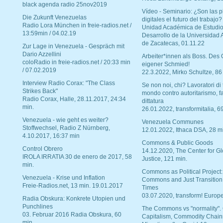
black agenda radio 25nov2019
Vídeo - Seminario: ¿Son las p
Die Zukunft Venezuelas
digitales el futuro del trabajo?
Radio Lora München in freie-radios.net /
Unidad Académica de Estudio
13:59min / 04.02.19
Desarrollo de la Universidad
de Zacatecas, 01.11.22
Zur Lage in Venezuela - Gespräch mit
Dario Azzellini
Arbeiter*innen als Boss. Des
coloRadio in freie-radios.net / 20:33 min
eigener Schmied!
/ 07.02.2019
22.3.2022, Mirko Schultze, 86
Interview Radio Corax: "The Class
Se non noi, chi? Lavoratori di t
Strikes Back"
mondo contro autoritarismo, f
Radio Corax, Halle, 28.11.2017, 24:34
dittatura
min.
26.01.2022, transformitalia, 6
Venezuela - wie geht es weiter?
Venezuela Communes
Stoffwechsel, Radio Z Nürnberg,
12.01.2022, Ithaca DSA, 28 m
4.10.2017, 16:37 min
Commons & Public Goods
Control Obrero
14.12.2020, The Center for Gl
IROLA IRRATIA 30 de enero de 2017, 58
Justice, 121 min.
min.
Commons as Political Project:
Venezuela - Krise und Inflation
Commons and Just Transition
Freie-Radios.net, 13 min. 19.01.2017
Times
03.07.2020, transform! Europe
Radia Obskura: Konkrete Utopien und
Punchlines
The Commons vs "normality".
03. Februar 2016 Radia Obskura, 60
Capitalism, Commodity Chain
min.