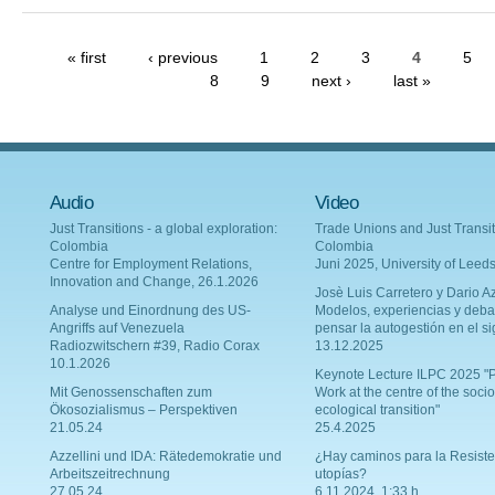
« first
‹ previous
1
2
3
4
5
8
9
next ›
last »
Audio
Video
Just Transitions - a global exploration:
Trade Unions and Just Transit
Colombia
Colombia
Centre for Employment Relations,
Juni 2025, University of Leed
Innovation and Change, 26.1.2026
Josè Luis Carretero y Dario Az
Analyse und Einordnung des US-
Modelos, experiencias y deba
Angriffs auf Venezuela
pensar la autogestión en el si
Radiozwitschern #39, Radio Corax
13.12.2025
10.1.2026
Keynote Lecture ILPC 2025 "P
Mit Genossenschaften zum
Work at the centre of the socio
Ökosozialismus – Perspektiven
ecological transition"
21.05.24
25.4.2025
Azzellini und IDA: Rätedemokratie und
¿Hay caminos para la Resiste
Arbeitszeitrechnung
utopías?
27.05.24
6.11.2024, 1:33 h