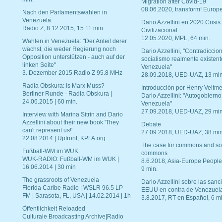
Migration after Covid-19
08.06.2020, transform! Europe
Nach den Parlamentswahlen in
Venezuela
Dario Azzellini en 2020 Crisis
Radio Z, 8.12.2015, 15:11 min
Civilizacional
12.05.2020, MPL, 64 min.
Wahlen in Venezuela: "Der Anteil derer
wächst, die weder Regierung noch
Dario Azzellini, "Contradiccio
Opposition unterstützen - auch auf der
socialismo realmente existent
linken Seite"
Venezuela"
3. Dezember 2015 Radio Z 95.8 MHz
28.09.2018, UED-UAZ, 13 min
Radia Obskura: Is Marx Muss?
Introducción por Henry Veltme
Berliner Runde - Radia Obskura |
Dario Azzellini: "Autogobierno
24.06.2015 | 60 min.
Venezuela"
27.09.2018, UED-UAZ, 29 min
Interview with Marina Sitrin and Dario
Azzellini about their new book 'They
Debate
can't represent us!'
27.09.2018, UED-UAZ, 38 min
22.08.2014 | Upfront, KPFA.org
The case for commons and so
Fußball-WM im WUK
commons
WUK-RADIO: Fußball-WM im WUK |
8.6.2018, Asia-Europe People
16.06.2014 | 30 min
9 min.
The grassroots of Venezuela
Dario Azzellini sobre las san
Florida Caribe Radio | WSLR 96.5 LP
EEUU en contra de Venezuel
FM | Sarasota, FL, USA | 14.02.2014 | 1h
3.8.2017, RT en Español, 6 mi
Öffentlichkeit Reloaded
Culturale Broadcasting Archive|Radio