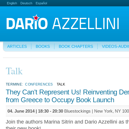
English
Deutsch
Español
ARTICLES
BOOKS
BOOK CHAPTERS
VIDEOS-AUDI
Talk
TERMINE:
CONFERENCES
TALK
They Can't Represent Us! Reinventing D
from Greece to Occupy Book Launch
04. June 2014 |
18:30
-
20:30
Bluestockings | New York, NY 10
Join the authors Marina Sitrin and Dario Azzellini as 
their new book!