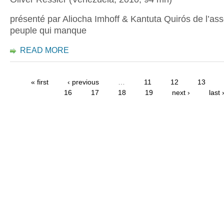
présenté par Aliocha Imhoff & Kantuta Quirós de l’ass
peuple qui manque
READ MORE
« first
‹ previous
…
11
12
13
16
17
18
19
next ›
last 