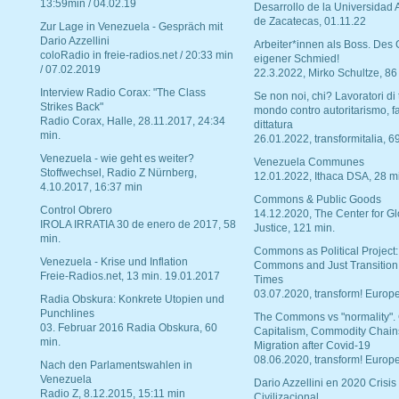
13:59min / 04.02.19
Desarrollo de la Universidad
de Zacatecas, 01.11.22
Zur Lage in Venezuela - Gespräch mit
Dario Azzellini
Arbeiter*innen als Boss. Des
coloRadio in freie-radios.net / 20:33 min
eigener Schmied!
/ 07.02.2019
22.3.2022, Mirko Schultze, 86
Interview Radio Corax: "The Class
Se non noi, chi? Lavoratori di t
Strikes Back"
mondo contro autoritarismo, f
Radio Corax, Halle, 28.11.2017, 24:34
dittatura
min.
26.01.2022, transformitalia, 6
Venezuela - wie geht es weiter?
Venezuela Communes
Stoffwechsel, Radio Z Nürnberg,
12.01.2022, Ithaca DSA, 28 m
4.10.2017, 16:37 min
Commons & Public Goods
Control Obrero
14.12.2020, The Center for Gl
IROLA IRRATIA 30 de enero de 2017, 58
Justice, 121 min.
min.
Commons as Political Project:
Venezuela - Krise und Inflation
Commons and Just Transition
Freie-Radios.net, 13 min. 19.01.2017
Times
03.07.2020, transform! Europe
Radia Obskura: Konkrete Utopien und
Punchlines
The Commons vs "normality".
03. Februar 2016 Radia Obskura, 60
Capitalism, Commodity Chain
min.
Migration after Covid-19
08.06.2020, transform! Europe
Nach den Parlamentswahlen in
Venezuela
Dario Azzellini en 2020 Crisis
Radio Z, 8.12.2015, 15:11 min
Civilizacional