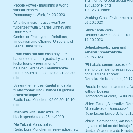
3rd Night of Global Social Rig
People Power - Imagining a World
10: Labor Rights
without Bosses
10.12.23. Video
Democracy at Work, 14.03.2023
Working-Class Environmental
Why the music industry won’t be
06.10.2023
“Uberized” with Charles Umney and
Sustainable Work
Dario Azzellini
Berliner Gazette - Allied Grou
Centre for Employment Relations,
16.10.2023
Innovation and Change, University of
Leeds, June 2022
Betriebsbesetzungen und
Arbeiter*innenkontrolle
"Para construir otra cosa hay que
26.06.2023
hacerlo de manera gradual y con una
lucha fuerte y permanente"
"El trabajo común: bases teóri
hala bedi. Arabako Komunikabide
ejemplo de la empresas recu
Librea / Suelta la olla, 18.03.21, 33:30
por sus trabajadores"
min
Demokrazia Komunala, 29.12
System-Fehler des Kapitalismus als
People Power - Imagining a W
"Katastrophe" und Chance für globale
without Bosses
Arbeiterkämpfe?
Democracy at Work, 14.03.20
Radio Lora München, 02.06.20, 19:10
Video: Panel „Alternative Dem
min
Alternatives to Democracy“
Interview with Dario Azzellini
Rosa Luxemburgo Stiftung, 1
black agenda radio 25nov2019
Vídeo - Seminario: ¿Son las p
Die Zukunft Venezuelas
digitales el futuro del trabajo?
Radio Lora München in freie-radios.net /
Unidad Académica de Estudio