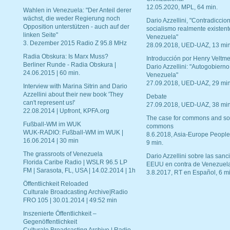
12.05.2020, MPL, 64 min.
Wahlen in Venezuela: "Der Anteil derer
wächst, die weder Regierung noch
Dario Azzellini, "Contradiccio
Opposition unterstützen - auch auf der
socialismo realmente existent
linken Seite"
Venezuela"
3. Dezember 2015 Radio Z 95.8 MHz
28.09.2018, UED-UAZ, 13 min
Radia Obskura: Is Marx Muss?
Introducción por Henry Veltme
Berliner Runde - Radia Obskura |
Dario Azzellini: "Autogobierno
24.06.2015 | 60 min.
Venezuela"
27.09.2018, UED-UAZ, 29 min
Interview with Marina Sitrin and Dario
Azzellini about their new book 'They
Debate
can't represent us!'
27.09.2018, UED-UAZ, 38 min
22.08.2014 | Upfront, KPFA.org
The case for commons and so
Fußball-WM im WUK
commons
WUK-RADIO: Fußball-WM im WUK |
8.6.2018, Asia-Europe People
16.06.2014 | 30 min
9 min.
The grassroots of Venezuela
Dario Azzellini sobre las san
Florida Caribe Radio | WSLR 96.5 LP
EEUU en contra de Venezuel
FM | Sarasota, FL, USA | 14.02.2014 | 1h
3.8.2017, RT en Español, 6 mi
Öffentlichkeit Reloaded
Culturale Broadcasting Archive|Radio
FRO 105 | 30.01.2014 | 49:52 min
Inszenierte Öffentlichkeit –
Gegenöffentlichkeit