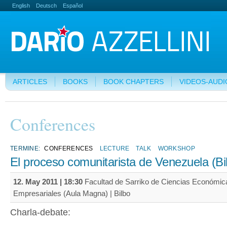
English
Deutsch
Español
ARTICLES
BOOKS
BOOK CHAPTERS
VIDEOS-AUDI
Conferences
TERMINE:
CONFERENCES
LECTURE
TALK
WORKSHOP
El proceso comunitarista de Venezuela (Bi
12. May 2011 | 18:30
Facultad de Sarriko de Ciencias Económic
Empresariales (Aula Magna) | Bilbo
Charla-debate: