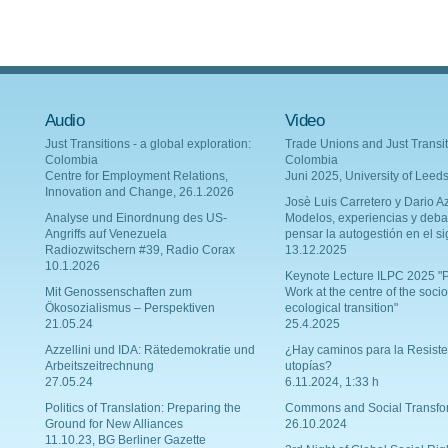
Audio
Video
Just Transitions - a global exploration:
Trade Unions and Just Transit
Colombia
Colombia
Centre for Employment Relations,
Juni 2025, University of Leed
Innovation and Change, 26.1.2026
Josè Luis Carretero y Dario Az
Analyse und Einordnung des US-
Modelos, experiencias y deba
Angriffs auf Venezuela
pensar la autogestión en el si
Radiozwitschern #39, Radio Corax
13.12.2025
10.1.2026
Keynote Lecture ILPC 2025 "P
Mit Genossenschaften zum
Work at the centre of the socio
Ökosozialismus – Perspektiven
ecological transition"
21.05.24
25.4.2025
Azzellini und IDA: Rätedemokratie und
¿Hay caminos para la Resiste
Arbeitszeitrechnung
utopías?
27.05.24
6.11.2024, 1:33 h
Politics of Translation: Preparing the
Commons and Social Transfo
Ground for New Alliances
26.10.2024
11.10.23, BG Berliner Gazette