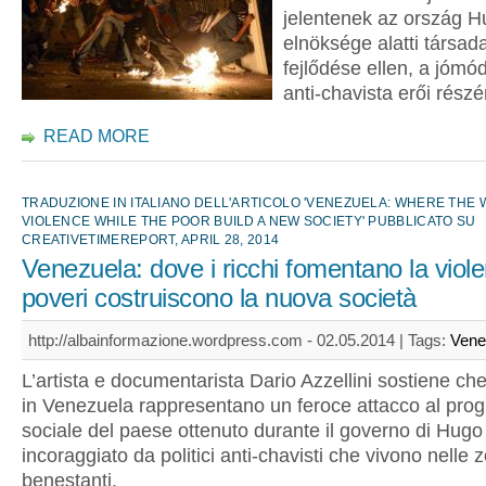
jelentenek az ország 
elnöksége alatti társad
fejlődése ellen, a jómó
anti-chavista erői részé
READ MORE
TRADUZIONE IN ITALIANO DELL'ARTICOLO 'VENEZUELA: WHERE THE 
VIOLENCE WHILE THE POOR BUILD A NEW SOCIETY' PUBBLICATO SU
CREATIVETIMEREPORT, APRIL 28, 2014
Venezuela: dove i ricchi fomentano la viole
poveri costruiscono la nuova società
http://albainformazione.wordpress.com - 02.05.2014 |
Tags:
Vene
L’artista e documentarista Dario Azzellini sostiene che
in Venezuela rappresentano un feroce attacco al pro
sociale del paese ottenuto durante il governo di Hug
incoraggiato da politici anti-chavisti che vivono nelle 
benestanti.