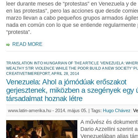
leer durante meses de “protestas” en Venezuela y de
en las protestas”, pero las acciones que desde comi
marzo llevan a cabo pequeños grupos armados ágiles
nada en común con lo que se entiende regularmente 
“protesta”.
READ MORE
TRANSLATION INTO HUNGARIAN OF THE ARTICLE 'VENEZUELA: WHER
WEALTHY STIR VIOLENCE WHILE THE POOR BUILD A NEW SOCIETY' P
CREATIVETIMEREPORT, APRIL 28, 2014
Venezuela: Ahol a jómódúak erőszakot
gerjesztenek, miközben a szegények egy ú
társadalmat hoznak létre
www.latin-amerika.hu - 2014. május 05. |
Tags:
Hugo Chávez
Ve
A művész és dokument
Dario Azzellini szerint 
Venezuelában aljas tá