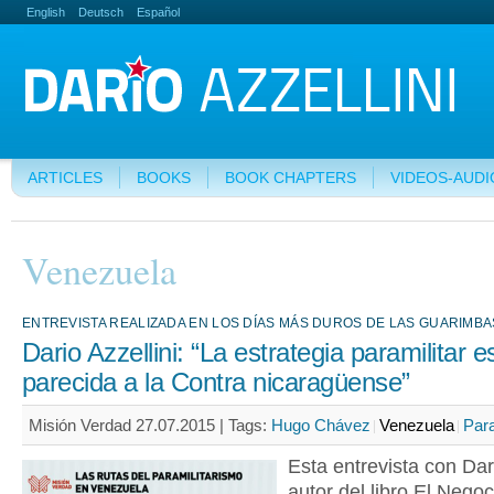
English
Deutsch
Español
ARTICLES
BOOKS
BOOK CHAPTERS
VIDEOS-AUDI
Venezuela
ENTREVISTA REALIZADA EN LOS DÍAS MÁS DUROS DE LAS GUARIMBA
Dario Azzellini: “La estrategia paramilitar 
parecida a la Contra nicaragüense”
Misión Verdad 27.07.2015 |
Tags:
Hugo Chávez
Venezuela
Para
Esta entrevista con Dari
autor del libro El Negoc