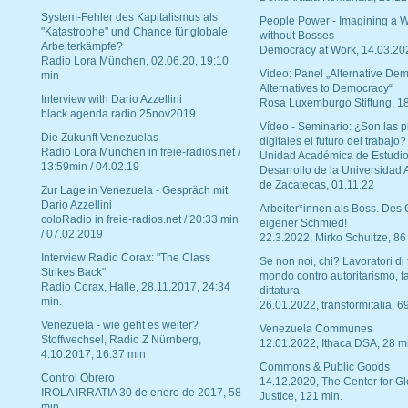
System-Fehler des Kapitalismus als
People Power - Imagining a W
"Katastrophe" und Chance für globale
without Bosses
Arbeiterkämpfe?
Democracy at Work, 14.03.20
Radio Lora München, 02.06.20, 19:10
Video: Panel „Alternative Dem
min
Alternatives to Democracy“
Interview with Dario Azzellini
Rosa Luxemburgo Stiftung, 1
black agenda radio 25nov2019
Vídeo - Seminario: ¿Son las p
Die Zukunft Venezuelas
digitales el futuro del trabajo?
Radio Lora München in freie-radios.net /
Unidad Académica de Estudio
13:59min / 04.02.19
Desarrollo de la Universidad
de Zacatecas, 01.11.22
Zur Lage in Venezuela - Gespräch mit
Dario Azzellini
Arbeiter*innen als Boss. Des
coloRadio in freie-radios.net / 20:33 min
eigener Schmied!
/ 07.02.2019
22.3.2022, Mirko Schultze, 86
Interview Radio Corax: "The Class
Se non noi, chi? Lavoratori di t
Strikes Back"
mondo contro autoritarismo, f
Radio Corax, Halle, 28.11.2017, 24:34
dittatura
min.
26.01.2022, transformitalia, 6
Venezuela - wie geht es weiter?
Venezuela Communes
Stoffwechsel, Radio Z Nürnberg,
12.01.2022, Ithaca DSA, 28 m
4.10.2017, 16:37 min
Commons & Public Goods
Control Obrero
14.12.2020, The Center for Gl
IROLA IRRATIA 30 de enero de 2017, 58
Justice, 121 min.
min.