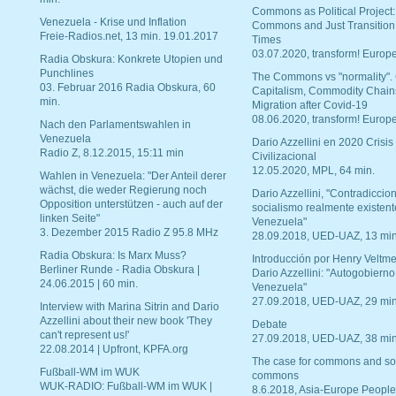
Commons as Political Project:
Venezuela - Krise und Inflation
Commons and Just Transition
Freie-Radios.net, 13 min. 19.01.2017
Times
03.07.2020, transform! Europe
Radia Obskura: Konkrete Utopien und
Punchlines
The Commons vs "normality".
03. Februar 2016 Radia Obskura, 60
Capitalism, Commodity Chain
min.
Migration after Covid-19
08.06.2020, transform! Europe
Nach den Parlamentswahlen in
Venezuela
Dario Azzellini en 2020 Crisis
Radio Z, 8.12.2015, 15:11 min
Civilizacional
12.05.2020, MPL, 64 min.
Wahlen in Venezuela: "Der Anteil derer
wächst, die weder Regierung noch
Dario Azzellini, "Contradiccio
Opposition unterstützen - auch auf der
socialismo realmente existent
linken Seite"
Venezuela"
3. Dezember 2015 Radio Z 95.8 MHz
28.09.2018, UED-UAZ, 13 min
Radia Obskura: Is Marx Muss?
Introducción por Henry Veltme
Berliner Runde - Radia Obskura |
Dario Azzellini: "Autogobierno
24.06.2015 | 60 min.
Venezuela"
27.09.2018, UED-UAZ, 29 min
Interview with Marina Sitrin and Dario
Azzellini about their new book 'They
Debate
can't represent us!'
27.09.2018, UED-UAZ, 38 min
22.08.2014 | Upfront, KPFA.org
The case for commons and so
Fußball-WM im WUK
commons
WUK-RADIO: Fußball-WM im WUK |
8.6.2018, Asia-Europe People