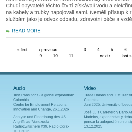
Chudí obyvatelé těchto čtvrtí získávali vodu a elektřin
na kabely a trubky napojovali sami. Neměli přístup k
službám jako je odvoz odpadu, zdravotní péče a vzdě
READ MORE
« first
‹ previous
…
3
4
5
6
9
10
11
…
next ›
last »
Audio
Video
Just Transitions - a global exploration:
Trade Unions and Just Transit
Colombia
Colombia
Centre for Employment Relations,
Juni 2025, University of Leed
Innovation and Change, 26.1.2026
Josè Luis Carretero y Dario Az
Analyse und Einordnung des US-
Modelos, experiencias y deba
Angriffs auf Venezuela
pensar la autogestión en el si
Radiozwitschern #39, Radio Corax
13.12.2025
10.1.2026