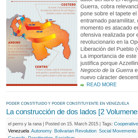
Guerra, cobra relevanc
pone sobre el tapete el
entramado paramilitar,
momento es atacado en
ofensiva realizada por 
revolucionario en la O
Liberación del Pueblo 
La importancia de este 
justifica porque Azzelli
Negocio de la Guerra
e
nuevo cáracter descent
READ MORE
PODER CONSTITUIDO Y PODER CONSTITUYENTE EN VENEZUELA
La construcción de dos lados [2 Volumene
el perro y la rana | Posted on 15. March 2015 |
Tags:
Cooperativ
Venezuela
Autonomy
Bolivarian Revolution
Social Movements
Councils
Parcitipation
Socialism