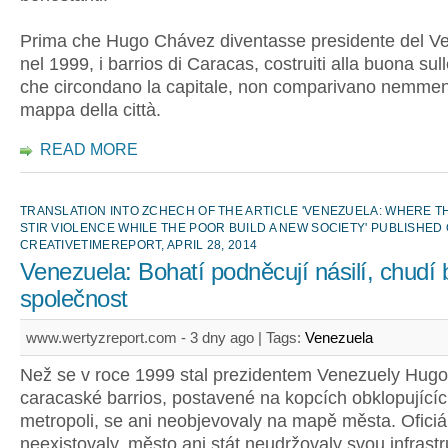
Prima che Hugo Chávez diventasse presidente del V
nel 1999, i barrios di Caracas, costruiti alla buona sull
che circondano la capitale, non comparivano nemmen
mappa della città.
READ MORE
TRANSLATION INTO ZCHECH OF THE ARTICLE 'VENEZUELA: WHERE 
STIR VIOLENCE WHILE THE POOR BUILD A NEW SOCIETY' PUBLISHED
CREATIVETIMEREPORT, APRIL 28, 2014
Venezuela: Bohatí podněcují násilí, chudí 
společnost
www.wertyzreport.com - 3 dny ago |
Tags:
Venezuela
Než se v roce 1999 stal prezidentem Venezuely Hug
caracaské barrios, postavené na kopcích obklopující
metropoli, se ani neobjevovaly na mapě města. Oficiá
neexistovaly, město ani stát neudržovaly svou infrastr