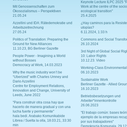
Keynote Lecture ILPC 2025 "P
Mit Genossenschaften zum
Work at the centre of the socio
Ökosozialismus – Perspektiven
ecological transition"
21.05.24
25.4.2025
Azzellini und IDA: Rätedemokratie und
¿Hay caminos para la Resiste
Arbeitszeitrechnung
utopías?
27.05.24
6.11.2024, 1:33 h
Politics of Translation: Preparing the
Commons and Social Transfo
Ground for New Alliances
26.10.2024
11.10.23, BG Berliner Gazette
3rd Night of Global Social Rig
People Power - Imagining a World
10: Labor Rights
without Bosses
10.12.23. Video
Democracy at Work, 14.03.2023
Working-Class Environmental
Why the music industry won’t be
06.10.2023
“Uberized” with Charles Umney and
Sustainable Work
Dario Azzellini
Berliner Gazette - Allied Grou
Centre for Employment Relations,
16.10.2023
Innovation and Change, University of
Leeds, June 2022
Betriebsbesetzungen und
Arbeiter*innenkontrolle
"Para construir otra cosa hay que
26.06.2023
hacerlo de manera gradual y con una
lucha fuerte y permanente"
"El trabajo común: bases teóri
hala bedi. Arabako Komunikabide
ejemplo de la empresas recu
Librea / Suelta la olla, 18.03.21, 33:30
por sus trabajadores"
min
Demokrazia Komunala, 29.12