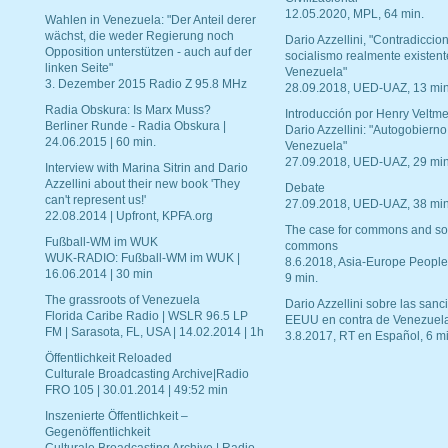
12.05.2020, MPL, 64 min.
Wahlen in Venezuela: "Der Anteil derer
wächst, die weder Regierung noch
Dario Azzellini, "Contradiccio
Opposition unterstützen - auch auf der
socialismo realmente existent
linken Seite"
Venezuela"
3. Dezember 2015 Radio Z 95.8 MHz
28.09.2018, UED-UAZ, 13 min
Radia Obskura: Is Marx Muss?
Introducción por Henry Veltme
Berliner Runde - Radia Obskura |
Dario Azzellini: "Autogobierno
24.06.2015 | 60 min.
Venezuela"
27.09.2018, UED-UAZ, 29 min
Interview with Marina Sitrin and Dario
Azzellini about their new book 'They
Debate
can't represent us!'
27.09.2018, UED-UAZ, 38 min
22.08.2014 | Upfront, KPFA.org
The case for commons and so
Fußball-WM im WUK
commons
WUK-RADIO: Fußball-WM im WUK |
8.6.2018, Asia-Europe People
16.06.2014 | 30 min
9 min.
The grassroots of Venezuela
Dario Azzellini sobre las san
Florida Caribe Radio | WSLR 96.5 LP
EEUU en contra de Venezuel
FM | Sarasota, FL, USA | 14.02.2014 | 1h
3.8.2017, RT en Español, 6 mi
Öffentlichkeit Reloaded
Culturale Broadcasting Archive|Radio
FRO 105 | 30.01.2014 | 49:52 min
Inszenierte Öffentlichkeit –
Gegenöffentlichkeit