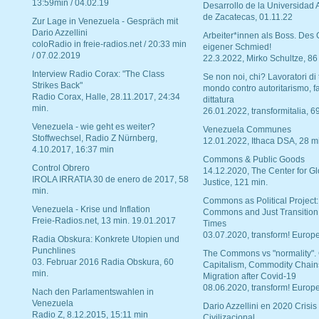
13:59min / 04.02.19
Desarrollo de la Universidad
de Zacatecas, 01.11.22
Zur Lage in Venezuela - Gespräch mit
Dario Azzellini
Arbeiter*innen als Boss. Des
coloRadio in freie-radios.net / 20:33 min
eigener Schmied!
/ 07.02.2019
22.3.2022, Mirko Schultze, 86
Interview Radio Corax: "The Class
Se non noi, chi? Lavoratori di t
Strikes Back"
mondo contro autoritarismo, f
Radio Corax, Halle, 28.11.2017, 24:34
dittatura
min.
26.01.2022, transformitalia, 6
Venezuela - wie geht es weiter?
Venezuela Communes
Stoffwechsel, Radio Z Nürnberg,
12.01.2022, Ithaca DSA, 28 m
4.10.2017, 16:37 min
Commons & Public Goods
Control Obrero
14.12.2020, The Center for Gl
IROLA IRRATIA 30 de enero de 2017, 58
Justice, 121 min.
min.
Commons as Political Project:
Venezuela - Krise und Inflation
Commons and Just Transition
Freie-Radios.net, 13 min. 19.01.2017
Times
03.07.2020, transform! Europe
Radia Obskura: Konkrete Utopien und
Punchlines
The Commons vs "normality".
03. Februar 2016 Radia Obskura, 60
Capitalism, Commodity Chain
min.
Migration after Covid-19
08.06.2020, transform! Europe
Nach den Parlamentswahlen in
Venezuela
Dario Azzellini en 2020 Crisis
Radio Z, 8.12.2015, 15:11 min
Civilizacional