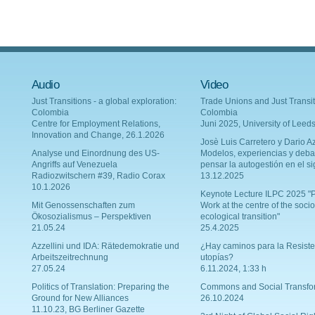
Audio
Video
Just Transitions - a global exploration:
Trade Unions and Just Transit
Colombia
Colombia
Centre for Employment Relations,
Juni 2025, University of Leed
Innovation and Change, 26.1.2026
Josè Luis Carretero y Dario Az
Analyse und Einordnung des US-
Modelos, experiencias y deba
Angriffs auf Venezuela
pensar la autogestión en el si
Radiozwitschern #39, Radio Corax
13.12.2025
10.1.2026
Keynote Lecture ILPC 2025 "P
Mit Genossenschaften zum
Work at the centre of the socio
Ökosozialismus – Perspektiven
ecological transition"
21.05.24
25.4.2025
Azzellini und IDA: Rätedemokratie und
¿Hay caminos para la Resiste
Arbeitszeitrechnung
utopías?
27.05.24
6.11.2024, 1:33 h
Politics of Translation: Preparing the
Commons and Social Transfo
Ground for New Alliances
26.10.2024
11.10.23, BG Berliner Gazette