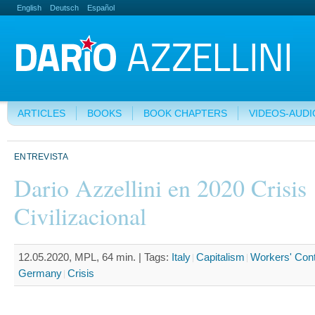
English
Deutsch
Español
ARTICLES
BOOKS
BOOK CHAPTERS
VIDEOS-AUDI
ENTREVISTA
Dario Azzellini en 2020 Crisis
Civilizacional
12.05.2020, MPL, 64 min. |
Tags:
Italy
Capitalism
Workers' Cont
Germany
Crisis