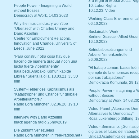
3rd Night of Global Social Rig
People Power - Imagining a World
10: Labor Rights
without Bosses
10.12.23. Video
Democracy at Work, 14.03.2023
Working-Class Environmental
Why the music industry won’t be
06.10.2023
“Uberized” with Charles Umney and
Sustainable Work
Dario Azzellini
Berliner Gazette - Allied Grou
Centre for Employment Relations,
16.10.2023
Innovation and Change, University of
Leeds, June 2022
Betriebsbesetzungen und
Arbeiter*innenkontrolle
"Para construir otra cosa hay que
26.06.2023
hacerlo de manera gradual y con una
lucha fuerte y permanente"
"El trabajo común: bases teóri
hala bedi. Arabako Komunikabide
ejemplo de la empresas recu
Librea / Suelta la olla, 18.03.21, 33:30
por sus trabajadores"
min
Demokrazia Komunala, 29.12
System-Fehler des Kapitalismus als
People Power - Imagining a W
"Katastrophe" und Chance für globale
without Bosses
Arbeiterkämpfe?
Democracy at Work, 14.03.20
Radio Lora München, 02.06.20, 19:10
Video: Panel „Alternative Dem
min
Alternatives to Democracy“
Interview with Dario Azzellini
Rosa Luxemburgo Stiftung, 1
black agenda radio 25nov2019
Vídeo - Seminario: ¿Son las p
Die Zukunft Venezuelas
digitales el futuro del trabajo?
Radio Lora München in freie-radios.net /
Unidad Académica de Estudio