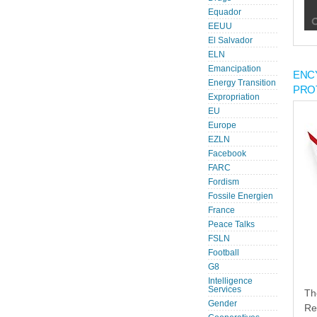
Equador
EEUU
El Salvador
ELN
Emancipation
ENC
Energy Transition
PRO
Expropriation
EU
Europe
EZLN
Facebook
FARC
Fordism
Fossile Energien
France
Peace Talks
FSLN
Football
G8
Intelligence
Services
Th
Gender
Re