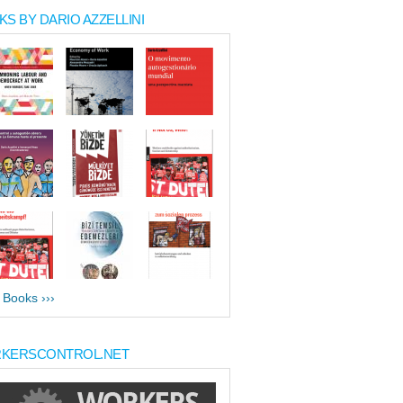
S BY DARIO AZZELLINI
l Books ›››
KERSCONTROL.NET