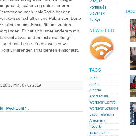
Magyar
umgehend, später zog unter anderem
Português
DOC
Deutschland nach. coloRadio bat den
Slovenski
Politikwissenschaftler und Publizisten Dario
Türkçe
Azzelini um eine Einschätzung zu den
NEWSFEED
Vorgängen. Er hat sich unter anderem mit
Basisinitiativen und Selbstverwaltung in
 Land und Leute. Zuerst wollten wir
n konkurrierenden Präsidenten einschätzt.
TAGS
1968
ALBA
t / 20:33 min / 07.02.2019
Algeria
Antifascism
Workers' Control
lid=IwAR16nP...
Workers' Struggle
Labor relations
Argentina
Poverty
Insurrection