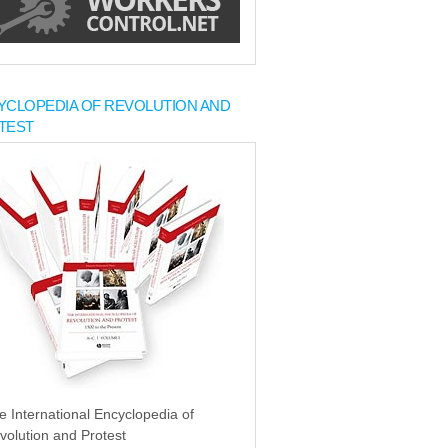
YCLOPEDIA OF REVOLUTION AND
TEST
e International Encyclopedia of
volution and Protest