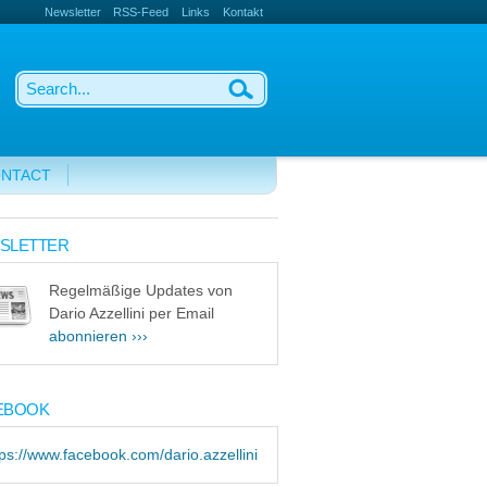
Newsletter
RSS-Feed
Links
Kontakt
NTACT
SLETTER
Regelmäßige Updates von
Dario Azzellini per Email
abonnieren ›››
EBOOK
tps://www.facebook.com/dario.azzellini