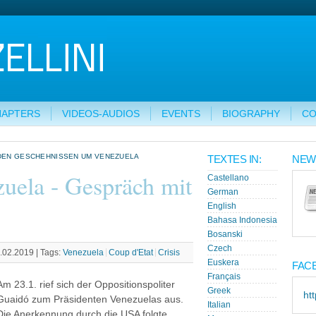
HAPTERS
VIDEOS-AUDIOS
EVENTS
BIOGRAPHY
CO
 DEN GESCHEHNISSEN UM VENEZUELA
TEXTES IN:
NEW
uela - Gespräch mit
Castellano
German
English
Bahasa Indonesia
Bosanski
Czech
7.02.2019 |
Tags:
Venezuela
Coup d'Etat
Crisis
Euskera
FAC
Français
Am 23.1. rief sich der Oppositionspoliter
Greek
ht
Guaidó zum Präsidenten Venezuelas aus.
Italian
Die Anerkennung durch die USA folgte