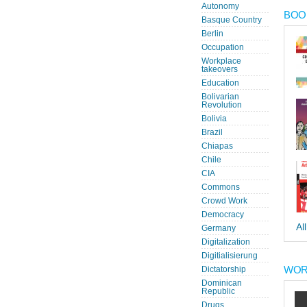
Autonomy
BOOK
Basque Country
Berlin
Occupation
Workplace
takeovers
Education
Bolivarian
Revolution
Bolivia
Brazil
Chiapas
Chile
CIA
Commons
Crowd Work
Democracy
Al
Germany
Digitalization
Digitialisierung
WOR
Dictatorship
Dominican
Republic
Drugs