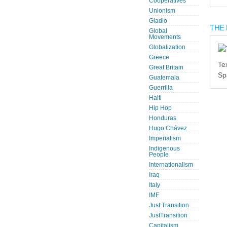
Cooperatives
Unionism
Gladio
THE 
Global
Movements
Globalization
Greece
Te
Great Britain
Sp
Guatemala
Guerrilla
Haiti
Hip Hop
Honduras
Hugo Chávez
Imperialism
Indigenous
People
Internationalism
Iraq
Italy
IMF
Just Transition
JustTransition
Capitalism