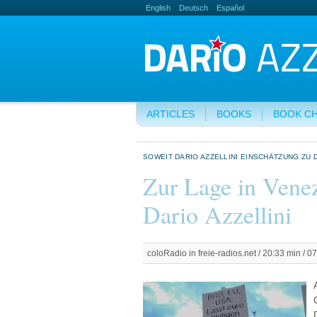
English
Deutsch
Español
ARTICLES
BOOKS
BOOK C
SOWEIT DARIO AZZELLINI EINSCHÄTZUNG ZU
Zur Lage in Venez
Dario Azzellini
coloRadio in freie-radios.net / 20:33 min / 0