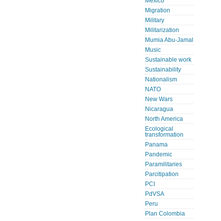
Mexico
Migration
Military
Militarization
Mumia Abu-Jamal
Music
Sustainable work
Sustainability
Nationalism
NATO
New Wars
Nicaragua
North America
Ecological
transformation
Panama
Pandemic
Paramilitaries
Parcitipation
PCI
PdVSA
Peru
Plan Colombia