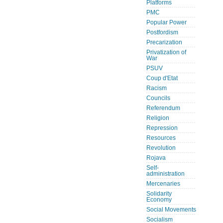
Platforms
PMC
Popular Power
Postfordism
Precarization
Privatization of
War
PSUV
Coup d'Etat
Racism
Councils
Referendum
Religion
Repression
Resources
Revolution
Rojava
Self-
administration
Mercenaries
Solidarity
Economy
Social Movements
Socialism