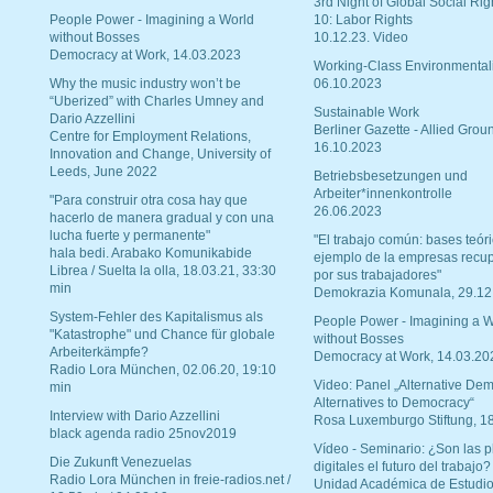
3rd Night of Global Social Rig
People Power - Imagining a World
10: Labor Rights
without Bosses
10.12.23. Video
Democracy at Work, 14.03.2023
Working-Class Environmental
Why the music industry won’t be
06.10.2023
“Uberized” with Charles Umney and
Sustainable Work
Dario Azzellini
Berliner Gazette - Allied Grou
Centre for Employment Relations,
16.10.2023
Innovation and Change, University of
Leeds, June 2022
Betriebsbesetzungen und
Arbeiter*innenkontrolle
"Para construir otra cosa hay que
26.06.2023
hacerlo de manera gradual y con una
lucha fuerte y permanente"
"El trabajo común: bases teóri
hala bedi. Arabako Komunikabide
ejemplo de la empresas recu
Librea / Suelta la olla, 18.03.21, 33:30
por sus trabajadores"
min
Demokrazia Komunala, 29.12
System-Fehler des Kapitalismus als
People Power - Imagining a W
"Katastrophe" und Chance für globale
without Bosses
Arbeiterkämpfe?
Democracy at Work, 14.03.20
Radio Lora München, 02.06.20, 19:10
Video: Panel „Alternative Dem
min
Alternatives to Democracy“
Interview with Dario Azzellini
Rosa Luxemburgo Stiftung, 1
black agenda radio 25nov2019
Vídeo - Seminario: ¿Son las p
Die Zukunft Venezuelas
digitales el futuro del trabajo?
Radio Lora München in freie-radios.net /
Unidad Académica de Estudio