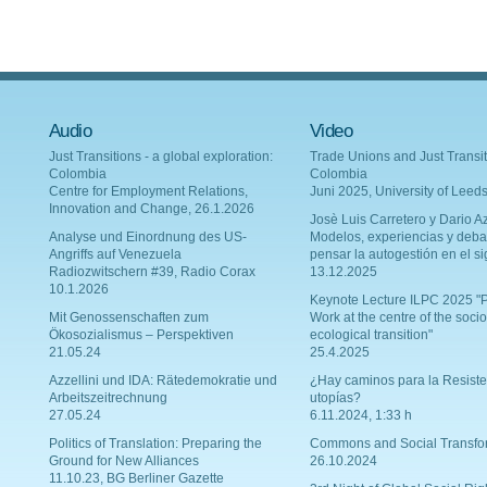
Audio
Video
Just Transitions - a global exploration:
Trade Unions and Just Transit
Colombia
Colombia
Centre for Employment Relations,
Juni 2025, University of Leed
Innovation and Change, 26.1.2026
Josè Luis Carretero y Dario Az
Analyse und Einordnung des US-
Modelos, experiencias y deba
Angriffs auf Venezuela
pensar la autogestión en el si
Radiozwitschern #39, Radio Corax
13.12.2025
10.1.2026
Keynote Lecture ILPC 2025 "P
Mit Genossenschaften zum
Work at the centre of the socio
Ökosozialismus – Perspektiven
ecological transition"
21.05.24
25.4.2025
Azzellini und IDA: Rätedemokratie und
¿Hay caminos para la Resiste
Arbeitszeitrechnung
utopías?
27.05.24
6.11.2024, 1:33 h
Politics of Translation: Preparing the
Commons and Social Transfo
Ground for New Alliances
26.10.2024
11.10.23, BG Berliner Gazette