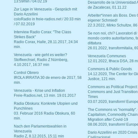
13:59min / 04.02.19
Desarrollo de la Universidad
de Zacatecas, 01.11.22
Zur Lage in Venezuela - Gespräch mit
Dario Azzellini
Arbeiter*innen als Boss. Des
coloRadio in freie-radios.net / 20:33 min
eigener Schmied!
/ 07.02.2019
22.3.2022, Mirko Schultze, 86
Interview Radio Corax: "The Class
Se non noi, chi? Lavoratori di t
Strikes Back"
mondo contro autoritarismo, f
Radio Corax, Halle, 28.11.2017, 24:34
dittatura
min.
26.01.2022, transformitalia, 6
Venezuela - wie geht es weiter?
Venezuela Communes
Stoffwechsel, Radio Z Nürnberg,
12.01.2022, Ithaca DSA, 28 m
4.10.2017, 16:37 min
Commons & Public Goods
Control Obrero
14.12.2020, The Center for Gl
IROLA IRRATIA 30 de enero de 2017, 58
Justice, 121 min.
min.
Commons as Political Project:
Venezuela - Krise und Inflation
Commons and Just Transition
Freie-Radios.net, 13 min. 19.01.2017
Times
03.07.2020, transform! Europe
Radia Obskura: Konkrete Utopien und
Punchlines
The Commons vs "normality".
03. Februar 2016 Radia Obskura, 60
Capitalism, Commodity Chain
min.
Migration after Covid-19
08.06.2020, transform! Europe
Nach den Parlamentswahlen in
Venezuela
Dario Azzellini en 2020 Crisis
Radio Z, 8.12.2015, 15:11 min
Civilizacional