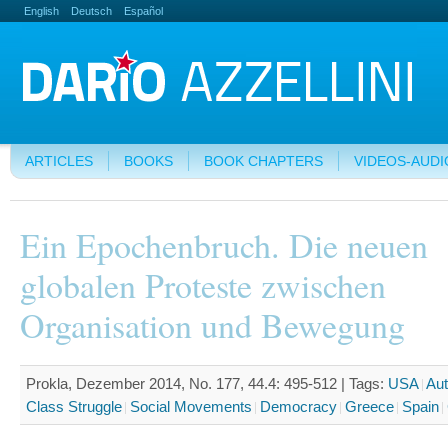
English
Deutsch
Español
ARTICLES
BOOKS
BOOK CHAPTERS
VIDEOS-AUDI
Ein Epochenbruch. Die neuen
globalen Proteste zwischen
Organisation und Bewegung
Prokla, Dezember 2014, No. 177, 44.4: 495-512 |
Tags:
USA
Au
Class Struggle
Social Movements
Democracy
Greece
Spain