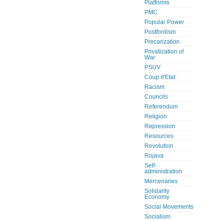
Platforms
PMC
Popular Power
Postfordism
Precarization
Privatization of
War
PSUV
Coup d'Etat
Racism
Councils
Referendum
Religion
Repression
Resources
Revolution
Rojava
Self-
administration
Mercenaries
Solidarity
Economy
Social Movements
Socialism