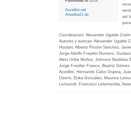
Published in
2014
reco
Azzellini.net
verd
Amerika21.de
así 
para
Coordinación: Alexander Ugalde Zubiri 
Autores y autoras: Alexander Ugalde Z
Houtart, Alberto Pinzón Sánchez, Javie
Jorge Adolfo Freytter Romero, Gustavo
Alirio Uribe Muñoz, Johnson Bastidas B
Jorge Freytter Franco, Beatriz Gómez 
Azzellini, Hernando Calvo Ospina, Jua
Ozerin, Erika González, Maurice Lemoi
Lertxundi, Francisco Letamendia, Asier