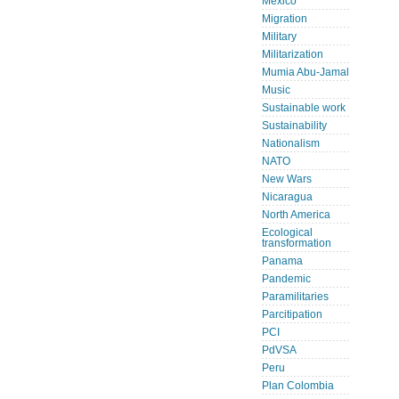
Mexico
Migration
Military
Militarization
Mumia Abu-Jamal
Music
Sustainable work
Sustainability
Nationalism
NATO
New Wars
Nicaragua
North America
Ecological
transformation
Panama
Pandemic
Paramilitaries
Parcitipation
PCI
PdVSA
Peru
Plan Colombia