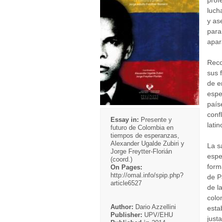
prof
luch
y as
para
apar
Reco
sus 
de e
espe
país
conf
Essay in:
Presente y
lati
futuro de Colombia en
tiempos de esperanzas,
Alexander Ugalde Zubiri y
La s
Jorge Freytter-Florián
espe
(coord.)
form
On Pages:
http://omal.info/spip.php?
de P
article6527
de la
colom
Author:
Dario Azzellini
esta
Publisher:
UPV/EHU
just