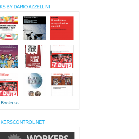
S BY DARIO AZZELLINI
l Books ›››
KERSCONTROL.NET