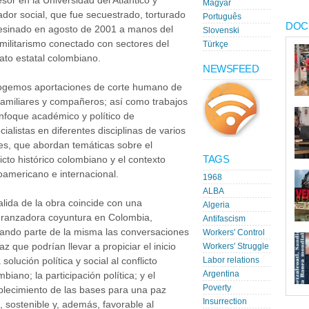
esor en la Universidad del Atlántico y
Magyar
ador social, que fue secuestrado, torturado
Português
DOC
esinado en agosto de 2001 a manos del
Slovenski
militarismo conectado con sectores del
Türkçe
ato estatal colombiano.
NEWSFEED
gemos aportaciones de corte humano de
familiares y compañeros; así como trabajos
nfoque académico y político de
cialistas en diferentes disciplinas de varios
es, que abordan temáticas sobre el
TAGS
licto histórico colombiano y el contexto
noamericano e internacional.
1968
ALBA
alida de la obra coincide con una
Algeria
ranzadora coyuntura en Colombia,
Antifascism
ando parte de la misma las conversaciones
Workers' Control
az que podrían llevar a propiciar el inicio
Workers' Struggle
 solución política y social al conflicto
Labor relations
Argentina
biano; la participación política; y el
Poverty
blecimiento de las bases para una paz
Insurrection
a, sostenible y, además, favorable al