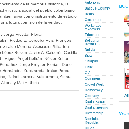
Autonomy
nocimiento de la memoria histórica, la
BOOK
Basque Country
ad y justicia social del pueblo colombiano,
Berlin
también sirva como instrumento de estudio
Occupation
 una futura comisión de la verdad.
Workplace
takeovers
y Jorge Freytter-Florián
Education
ubiri, Piedad E. Córdoba Ruiz, François
Bolivarian
Revolution
r Giraldo Moreno, Asociación/Elkartea
Bolivia
 López Reslen, Javier A. Calderón Castillo,
Brazil
., Miguel Ángel Beltrán, Néstor Kohan,
Chiapas
Pereañez, Jorge Freytter-Florián, Dario
Chile
n Hernández Zubizarreta, Iratxe Perea
CIA
ne, Rafael Larreina Valderrama, Ainara
Commons
 Altuna y Maite Ubiria.
Crowd Work
Democracy
Al
Germany
Digitalization
Digitialisierung
WOR
Dictatorship
Dominican
Republic
Drugs