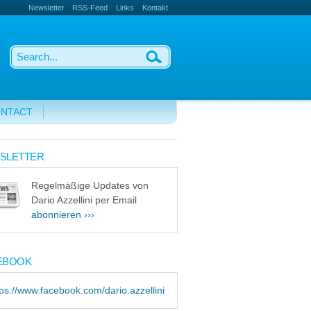
Newsletter
RSS-Feed
Links
Kontakt
NTACT
SLETTER
Regelmäßige Updates von
Dario Azzellini per Email
abonnieren ›››
EBOOK
tps://www.facebook.com/dario.azzellini