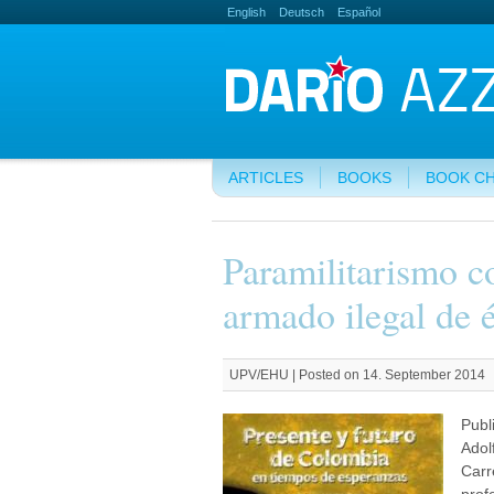
English
Deutsch
Español
ARTICLES
BOOKS
BOOK C
Paramilitarismo c
armado ilegal de é
UPV/EHU | Posted on 14. September 2014
Publ
Adol
Carr