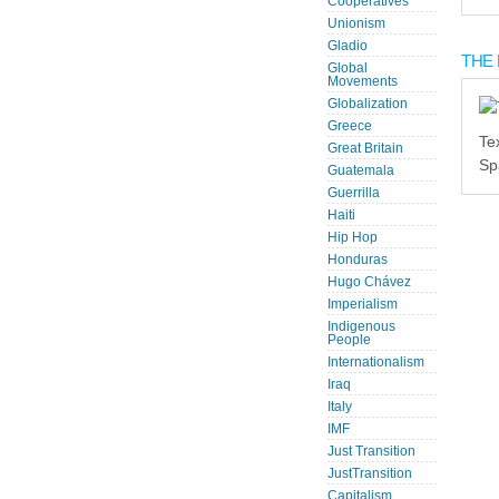
Cooperatives
Unionism
Gladio
THE 
Global
Movements
Globalization
Greece
Te
Great Britain
Sp
Guatemala
Guerrilla
Haiti
Hip Hop
Honduras
Hugo Chávez
Imperialism
Indigenous
People
Internationalism
Iraq
Italy
IMF
Just Transition
JustTransition
Capitalism