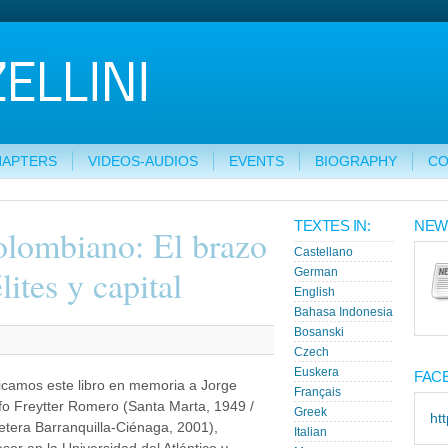
HAPTERS
VIDEOS-AUDIOS
EVENTS
BIOGRAPHY
CO
TEXTES IN:
NEW
olombiano: El brazo
Castellano
lites y capital
German
English
Bahasa Indonesia
Bosanski
Czech
Euskera
FAC
icamos este libro en memoria a Jorge
Français
fo Freytter Romero (Santa Marta, 1949 /
Greek
ht
etera Barranquilla-Ciénaga, 2001),
Italian