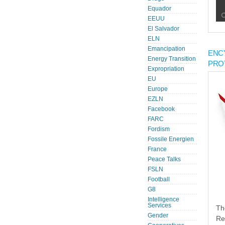
Equador
EEUU
El Salvador
ELN
Emancipation
ENC
Energy Transition
PRO
Expropriation
EU
Europe
EZLN
Facebook
FARC
Fordism
Fossile Energien
France
Peace Talks
FSLN
Football
G8
Intelligence
Services
Th
Gender
Re