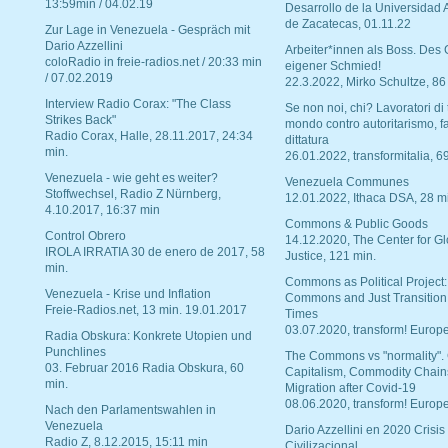
13:59min / 04.02.19
Desarrollo de la Universidad
de Zacatecas, 01.11.22
Zur Lage in Venezuela - Gespräch mit
Dario Azzellini
Arbeiter*innen als Boss. Des
coloRadio in freie-radios.net / 20:33 min
eigener Schmied!
/ 07.02.2019
22.3.2022, Mirko Schultze, 86
Interview Radio Corax: "The Class
Se non noi, chi? Lavoratori di t
Strikes Back"
mondo contro autoritarismo, f
Radio Corax, Halle, 28.11.2017, 24:34
dittatura
min.
26.01.2022, transformitalia, 6
Venezuela - wie geht es weiter?
Venezuela Communes
Stoffwechsel, Radio Z Nürnberg,
12.01.2022, Ithaca DSA, 28 m
4.10.2017, 16:37 min
Commons & Public Goods
Control Obrero
14.12.2020, The Center for Gl
IROLA IRRATIA 30 de enero de 2017, 58
Justice, 121 min.
min.
Commons as Political Project:
Venezuela - Krise und Inflation
Commons and Just Transition
Freie-Radios.net, 13 min. 19.01.2017
Times
03.07.2020, transform! Europe
Radia Obskura: Konkrete Utopien und
Punchlines
The Commons vs "normality".
03. Februar 2016 Radia Obskura, 60
Capitalism, Commodity Chain
min.
Migration after Covid-19
08.06.2020, transform! Europe
Nach den Parlamentswahlen in
Venezuela
Dario Azzellini en 2020 Crisis
Radio Z, 8.12.2015, 15:11 min
Civilizacional