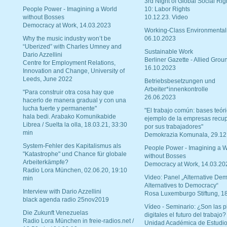
3rd Night of Global Social Rig
People Power - Imagining a World
10: Labor Rights
without Bosses
10.12.23. Video
Democracy at Work, 14.03.2023
Working-Class Environmental
Why the music industry won’t be
06.10.2023
“Uberized” with Charles Umney and
Sustainable Work
Dario Azzellini
Berliner Gazette - Allied Grou
Centre for Employment Relations,
16.10.2023
Innovation and Change, University of
Leeds, June 2022
Betriebsbesetzungen und
Arbeiter*innenkontrolle
"Para construir otra cosa hay que
26.06.2023
hacerlo de manera gradual y con una
lucha fuerte y permanente"
"El trabajo común: bases teóri
hala bedi. Arabako Komunikabide
ejemplo de la empresas recu
Librea / Suelta la olla, 18.03.21, 33:30
por sus trabajadores"
min
Demokrazia Komunala, 29.12
System-Fehler des Kapitalismus als
People Power - Imagining a W
"Katastrophe" und Chance für globale
without Bosses
Arbeiterkämpfe?
Democracy at Work, 14.03.20
Radio Lora München, 02.06.20, 19:10
Video: Panel „Alternative Dem
min
Alternatives to Democracy“
Interview with Dario Azzellini
Rosa Luxemburgo Stiftung, 1
black agenda radio 25nov2019
Vídeo - Seminario: ¿Son las p
Die Zukunft Venezuelas
digitales el futuro del trabajo?
Radio Lora München in freie-radios.net /
Unidad Académica de Estudio