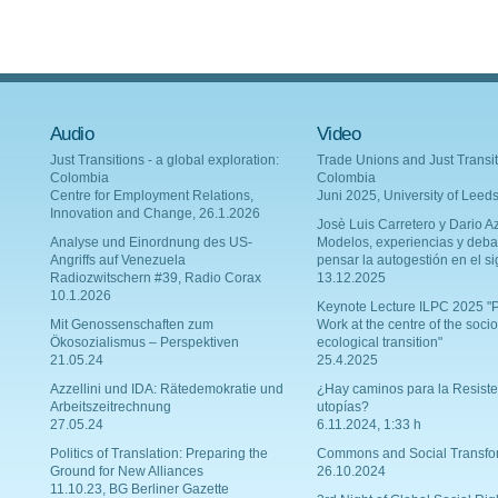
Audio
Video
Just Transitions - a global exploration:
Trade Unions and Just Transit
Colombia
Colombia
Centre for Employment Relations,
Juni 2025, University of Leed
Innovation and Change, 26.1.2026
Josè Luis Carretero y Dario Az
Analyse und Einordnung des US-
Modelos, experiencias y deba
Angriffs auf Venezuela
pensar la autogestión en el si
Radiozwitschern #39, Radio Corax
13.12.2025
10.1.2026
Keynote Lecture ILPC 2025 "P
Mit Genossenschaften zum
Work at the centre of the socio
Ökosozialismus – Perspektiven
ecological transition"
21.05.24
25.4.2025
Azzellini und IDA: Rätedemokratie und
¿Hay caminos para la Resiste
Arbeitszeitrechnung
utopías?
27.05.24
6.11.2024, 1:33 h
Politics of Translation: Preparing the
Commons and Social Transfo
Ground for New Alliances
26.10.2024
11.10.23, BG Berliner Gazette