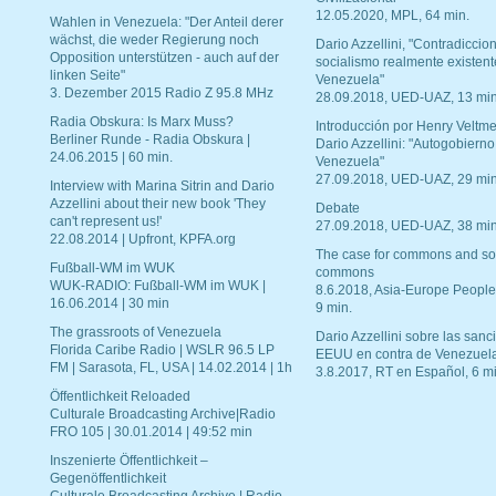
12.05.2020, MPL, 64 min.
Wahlen in Venezuela: "Der Anteil derer
wächst, die weder Regierung noch
Dario Azzellini, "Contradiccio
Opposition unterstützen - auch auf der
socialismo realmente existent
linken Seite"
Venezuela"
3. Dezember 2015 Radio Z 95.8 MHz
28.09.2018, UED-UAZ, 13 min
Radia Obskura: Is Marx Muss?
Introducción por Henry Veltme
Berliner Runde - Radia Obskura |
Dario Azzellini: "Autogobierno
24.06.2015 | 60 min.
Venezuela"
27.09.2018, UED-UAZ, 29 min
Interview with Marina Sitrin and Dario
Azzellini about their new book 'They
Debate
can't represent us!'
27.09.2018, UED-UAZ, 38 min
22.08.2014 | Upfront, KPFA.org
The case for commons and so
Fußball-WM im WUK
commons
WUK-RADIO: Fußball-WM im WUK |
8.6.2018, Asia-Europe People
16.06.2014 | 30 min
9 min.
The grassroots of Venezuela
Dario Azzellini sobre las san
Florida Caribe Radio | WSLR 96.5 LP
EEUU en contra de Venezuel
FM | Sarasota, FL, USA | 14.02.2014 | 1h
3.8.2017, RT en Español, 6 mi
Öffentlichkeit Reloaded
Culturale Broadcasting Archive|Radio
FRO 105 | 30.01.2014 | 49:52 min
Inszenierte Öffentlichkeit –
Gegenöffentlichkeit