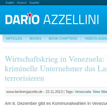
English
Deutsch
Español
ARTICLES
BOOKS
BOOK CHAPTERS
VIDEOS-AUDI
Wirtschaftskrieg in Venezuela:
kriminelle Unternehmer das L
terrorisieren
www.berlinergazette.de - 22.11.2013 |
Tags:
Venezuela
New Wa
Am 8. Dezember gibt es Kommunalwahlen in Venezue