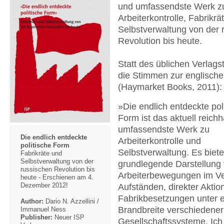
und umfassendste Werk z
Arbeiterkontrolle, Fabrikr
Selbstverwaltung von der 
Revolution bis heute.
Statt des üblichen Verlags
die Stimmen zur englisch
(Haymarket Books, 2011):
»Die endlich entdeckte pol
Form ist das aktuell reichh
umfassendste Werk zu
Die endlich entdeckte
Arbeiterkontrolle und
politische Form
Selbstverwaltung. Es biete
Fabrikräte und
Selbstverwaltung von der
grundlegende Darstellung
russischen Revolution bis
Arbeiterbewegungen im Ve
heute - Erschienen am 4.
Dezember 2012!
Aufständen, direkter Aktio
Fabrikbesetzungen unter e
Author:
Dario N. Azzellini /
Brandbreite verschiedener
Immanuel Ness
Publisher:
Neuer ISP
Gesellschaftssysteme. Ich