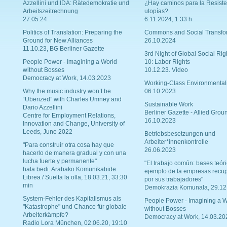
Azzellini und IDA: Rätedemokratie und
¿Hay caminos para la Resiste
Arbeitszeitrechnung
utopías?
27.05.24
6.11.2024, 1:33 h
Politics of Translation: Preparing the
Commons and Social Transfo
Ground for New Alliances
26.10.2024
11.10.23, BG Berliner Gazette
3rd Night of Global Social Rig
People Power - Imagining a World
10: Labor Rights
without Bosses
10.12.23. Video
Democracy at Work, 14.03.2023
Working-Class Environmental
Why the music industry won’t be
06.10.2023
“Uberized” with Charles Umney and
Sustainable Work
Dario Azzellini
Berliner Gazette - Allied Grou
Centre for Employment Relations,
16.10.2023
Innovation and Change, University of
Leeds, June 2022
Betriebsbesetzungen und
Arbeiter*innenkontrolle
"Para construir otra cosa hay que
26.06.2023
hacerlo de manera gradual y con una
lucha fuerte y permanente"
"El trabajo común: bases teóri
hala bedi. Arabako Komunikabide
ejemplo de la empresas recu
Librea / Suelta la olla, 18.03.21, 33:30
por sus trabajadores"
min
Demokrazia Komunala, 29.12
System-Fehler des Kapitalismus als
People Power - Imagining a W
"Katastrophe" und Chance für globale
without Bosses
Arbeiterkämpfe?
Democracy at Work, 14.03.20
Radio Lora München, 02.06.20, 19:10