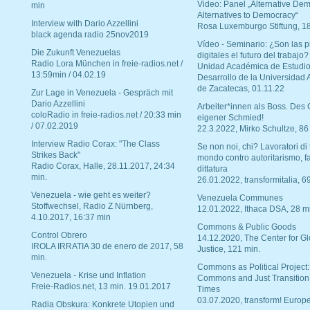
Video: Panel „Alternative Dem
min
Alternatives to Democracy“
Interview with Dario Azzellini
Rosa Luxemburgo Stiftung, 1
black agenda radio 25nov2019
Vídeo - Seminario: ¿Son las p
Die Zukunft Venezuelas
digitales el futuro del trabajo?
Radio Lora München in freie-radios.net /
Unidad Académica de Estudio
13:59min / 04.02.19
Desarrollo de la Universidad
de Zacatecas, 01.11.22
Zur Lage in Venezuela - Gespräch mit
Dario Azzellini
Arbeiter*innen als Boss. Des
coloRadio in freie-radios.net / 20:33 min
eigener Schmied!
/ 07.02.2019
22.3.2022, Mirko Schultze, 86
Interview Radio Corax: "The Class
Se non noi, chi? Lavoratori di t
Strikes Back"
mondo contro autoritarismo, f
Radio Corax, Halle, 28.11.2017, 24:34
dittatura
min.
26.01.2022, transformitalia, 6
Venezuela - wie geht es weiter?
Venezuela Communes
Stoffwechsel, Radio Z Nürnberg,
12.01.2022, Ithaca DSA, 28 m
4.10.2017, 16:37 min
Commons & Public Goods
Control Obrero
14.12.2020, The Center for Gl
IROLA IRRATIA 30 de enero de 2017, 58
Justice, 121 min.
min.
Commons as Political Project:
Venezuela - Krise und Inflation
Commons and Just Transition
Freie-Radios.net, 13 min. 19.01.2017
Times
03.07.2020, transform! Europe
Radia Obskura: Konkrete Utopien und