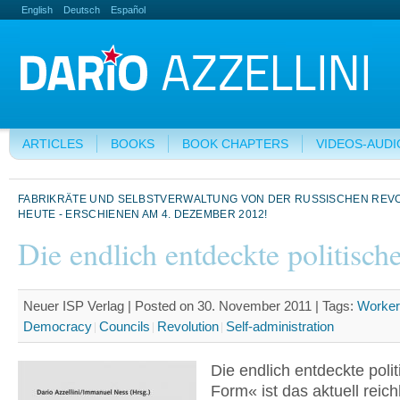
English
Deutsch
Español
ARTICLES
BOOKS
BOOK CHAPTERS
VIDEOS-AUDI
FABRIKRÄTE UND SELBSTVERWALTUNG VON DER RUSSISCHEN REVO
HEUTE - ERSCHIENEN AM 4. DEZEMBER 2012!
Die endlich entdeckte politisc
Neuer ISP Verlag | Posted on 30. November 2011 |
Tags:
Worker
Democracy
Councils
Revolution
Self-administration
Die endlich entdeckte poli
Form« ist das aktuell reich