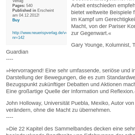
Verlag
Arbeit entschieden empfeh
Pages:
540
Published in
Erscheint
bietet weltweite Beispiele f
am 04.12.2012!
im Kampf um Gerechtigkei
Buy
Macht, von der Pariser K
zur Gegenwart.«
http://www.neuerispverlag.de/verweis.php?
nr=142
Gary Younge, Kolumnist, 
Guardian
----
»Hervorragend! Eine sehr umfassende, seriöse und in
Darstellung der Bewegungen, die es zum Standardwe
Bezugspunkt zukünftiger Debatten und Aktionen mach
Eine großartige Quelle der Information und Reflexion.
John Holloway, Universität Puebla, Mexiko, Autor von
verändern, ohne die Macht zu übernehmen.
----
»Die 22 Kapitel des Sammelbandes decken eine sehr