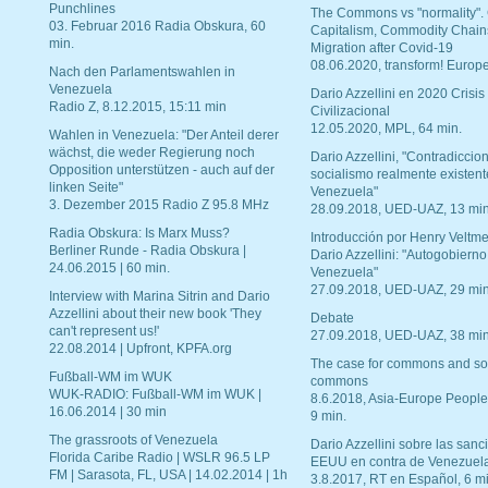
Punchlines
The Commons vs "normality".
03. Februar 2016 Radia Obskura, 60
Capitalism, Commodity Chain
min.
Migration after Covid-19
08.06.2020, transform! Europe
Nach den Parlamentswahlen in
Venezuela
Dario Azzellini en 2020 Crisis
Radio Z, 8.12.2015, 15:11 min
Civilizacional
12.05.2020, MPL, 64 min.
Wahlen in Venezuela: "Der Anteil derer
wächst, die weder Regierung noch
Dario Azzellini, "Contradiccio
Opposition unterstützen - auch auf der
socialismo realmente existent
linken Seite"
Venezuela"
3. Dezember 2015 Radio Z 95.8 MHz
28.09.2018, UED-UAZ, 13 min
Radia Obskura: Is Marx Muss?
Introducción por Henry Veltme
Berliner Runde - Radia Obskura |
Dario Azzellini: "Autogobierno
24.06.2015 | 60 min.
Venezuela"
27.09.2018, UED-UAZ, 29 min
Interview with Marina Sitrin and Dario
Azzellini about their new book 'They
Debate
can't represent us!'
27.09.2018, UED-UAZ, 38 min
22.08.2014 | Upfront, KPFA.org
The case for commons and so
Fußball-WM im WUK
commons
WUK-RADIO: Fußball-WM im WUK |
8.6.2018, Asia-Europe People
16.06.2014 | 30 min
9 min.
The grassroots of Venezuela
Dario Azzellini sobre las san
Florida Caribe Radio | WSLR 96.5 LP
EEUU en contra de Venezuel
FM | Sarasota, FL, USA | 14.02.2014 | 1h
3.8.2017, RT en Español, 6 mi