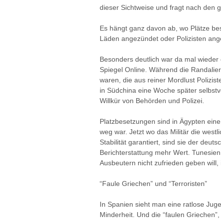
dieser Sichtweise und fragt nach de
Es hängt ganz davon ab, wo Plätze bese
Läden angezündet oder Polizisten an
Besonders deutlich war da mal wiede
Spiegel Online. Während die Randalie
waren, die aus reiner Mordlust Polizi
in Südchina eine Woche später selbstv
Willkür von Behörden und Polizei.
Platzbesetzungen sind in Ägypten ei
weg war. Jetzt wo das Militär die westl
Stabilität garantiert, sind sie der deu
Berichterstattung mehr Wert. Tunesie
Ausbeutern nicht zufrieden geben will,
“Faule Griechen” und “Terroristen”
In Spanien sieht man eine ratlose Jug
Minderheit. Und die “faulen Griechen”,