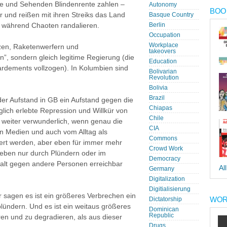
te und Sehenden Blindenrente zahlen –
Autonomy
BOOK
r und reißen mit ihren Streiks das Land
Basque Country
, während Chaoten randalieren.
Berlin
Occupation
Workplace
tzen, Raketenwerfern und
takeovers
n”, sondern gleich legitime Regierung (die
Education
rdements vollzogen). In Kolumbien sind
Bolivarian
Revolution
Bolivia
Brazil
der Aufstand in GB ein Aufstand gegen die
Chiapas
glich erlebte Repression und Willkür von
Chile
t weiter verwunderlich, wenn genau die
CIA
n Medien und auch vom Alltag als
Commons
ert werden, aber eben für immer mehr
Crowd Work
eben nur durch Plündern oder im
Democracy
alt gegen andere Personen erreichbar
Al
Germany
Digitalization
Digitialisierung
r sagen es ist ein größeres Verbrechen ein
WOR
Dictatorship
lündern. Und es ist ein weitaus größeres
Dominican
Republic
en und zu degradieren, als aus dieser
Drugs