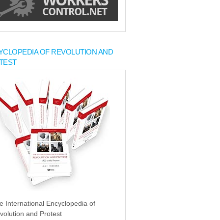
YCLOPEDIA OF REVOLUTION AND
TEST
e International Encyclopedia of
volution and Protest