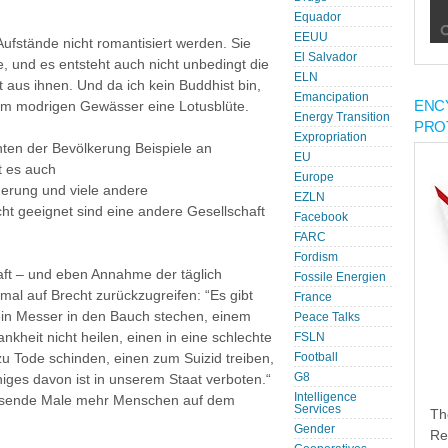
Equador
EEUU
Aufstände nicht romantisiert werden. Sie
El Salvador
, und es entsteht auch nicht unbedingt die
ELN
 aus ihnen. Und da ich kein Buddhist bin,
Emancipation
ENC
dem modrigen Gewässer eine Lotusblüte.
Energy Transition
PRO
Expropriation
ten der Bevölkerung Beispiele an
EU
t es auch
Europe
herung und viele andere
EZLN
ht geeignet sind eine andere Gesellschaft
Facebook
FARC
Fordism
haft – und eben Annahme der täglich
Fossile Energien
mal auf Brecht zurückzugreifen: “Es gibt
France
ein Messer in den Bauch stechen, einem
Peace Talks
nkheit nicht heilen, einen in eine schlechte
FSLN
u Tode schinden, einen zum Suizid treiben,
Football
G8
iges davon ist in unserem Staat verboten.“
Intelligence
usende Male mehr Menschen auf dem
Services
Th
Gender
Re