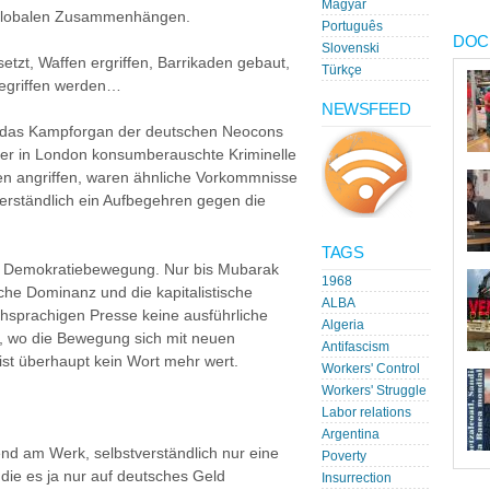
Magyar
n globalen Zusammenhängen.
Português
DOC
Slovenski
tzt, Waffen ergriffen, Barrikaden gebaut,
Türkçe
gegriffen werden…
NEWSFEED
r das Kampforgan der deutschen Neocons
rer in London konsumberauschte Kriminelle
sten angriffen, waren ähnliche Vorkommnisse
erständlich ein Aufbegehren gegen die
TAGS
ne Demokratiebewegung. Nur bis Mubarak
1968
iche Dominanz und die kapitalistische
ALBA
tschsprachigen Presse keine ausführliche
Algeria
n, wo die Bewegung sich mit neuen
Antifascism
 ist überhaupt kein Wort mehr wert.
Workers' Control
Workers' Struggle
Labor relations
Argentina
end am Werk, selbstverständlich nur eine
Poverty
 die es ja nur auf deutsches Geld
Insurrection