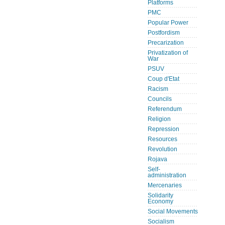
Platforms
PMC
Popular Power
Postfordism
Precarization
Privatization of
War
PSUV
Coup d'Etat
Racism
Councils
Referendum
Religion
Repression
Resources
Revolution
Rojava
Self-
administration
Mercenaries
Solidarity
Economy
Social Movements
Socialism