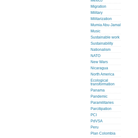
Mexico
Migration
Military
Militarization
Mumia Abu-Jamal
Music
Sustainable work
Sustainability
Nationalism
NATO
New Wars
Nicaragua
North America
Ecological
transformation
Panama
Pandemic
Paramilitaries
Parcitipation
PCI
PdVSA
Peru
Plan Colombia