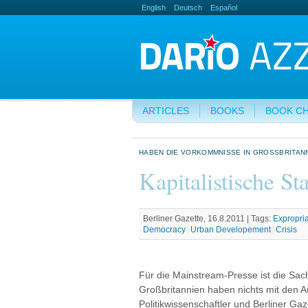
English
Deutsch
Español
ARTICLES
BOOKS
BOOK C
HABEN DIE VORKOMMNISSE IN GROSSBRITANN
Kapitalistische Sta
Berliner Gazette, 16.8.2011 |
Tags:
Expropria
Democracy
Urban Developement
Crisis
Für die Mainstream-Presse ist die Sach
Großbritannien haben nichts mit den A
Politikwissenschaftler und Berliner Gaze