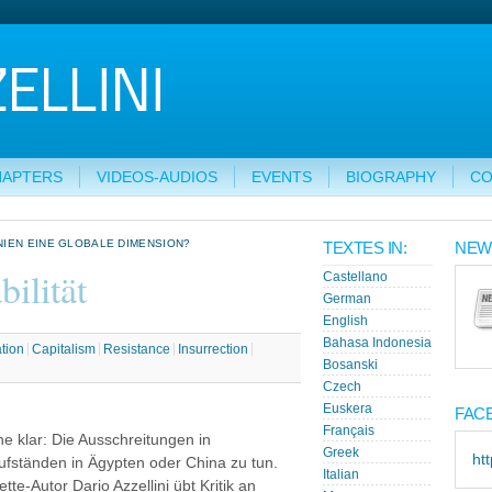
HAPTERS
VIDEOS-AUDIOS
EVENTS
BIOGRAPHY
CO
IEN EINE GLOBALE DIMENSION?
TEXTES IN:
NEW
bilität
Castellano
German
English
Bahasa Indonesia
tion
Capitalism
Resistance
Insurrection
Bosanski
Czech
Euskera
FAC
Français
e klar: Die Ausschreitungen in
Greek
ht
ufständen in Ägypten oder China zu tun.
Italian
tte-Autor Dario Azzellini übt Kritik an