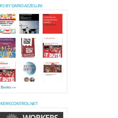
S BY DARIO AZZELLINI
l Books ›››
KERSCONTROL.NET