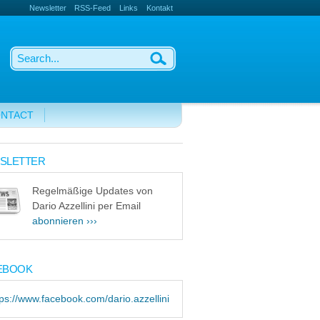
Newsletter
RSS-Feed
Links
Kontakt
NTACT
SLETTER
Regelmäßige Updates von
Dario Azzellini per Email
abonnieren ›››
EBOOK
tps://www.facebook.com/dario.azzellini