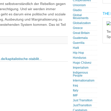
Cooperatives
immt selbstverständlich der Rebellion gegen
Unionism
Berechtigung. Und wir werden immer
Gladio
THE 
 geht es darum eine politische und soziale
Global
Movements
ieg, Ausbeutung und Marginalisierung zu
Globalization
 bestehenden System kommen. Das ist Teil
Greece
Te
Great Britain
Sp
Guatemala
Guerrilla
Haiti
Hip Hop
Honduras
de/kapitalistische-stabilit...
Hugo Chávez
Imperialism
Indigenous
People
Internationalism
Iraq
Italy
IMF
Just Transition
JustTransition
Capitalism