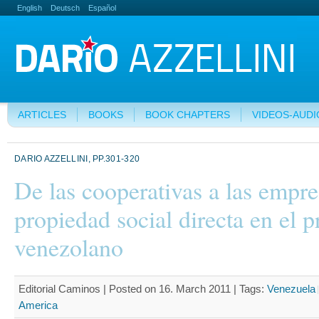
English
Deutsch
Español
ARTICLES
BOOKS
BOOK CHAPTERS
VIDEOS-AUDI
DARIO AZZELLINI, PP.301-320
De las cooperativas a las empre
propiedad social directa en el 
venezolano
Editorial Caminos | Posted on 16. March 2011 |
Tags:
Venezuela
America