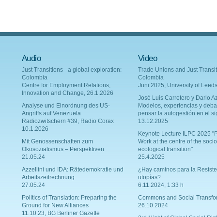
Audio
Video
Just Transitions - a global exploration:
Trade Unions and Just Transit
Colombia
Colombia
Centre for Employment Relations,
Juni 2025, University of Leed
Innovation and Change, 26.1.2026
Josè Luis Carretero y Dario Az
Analyse und Einordnung des US-
Modelos, experiencias y deba
Angriffs auf Venezuela
pensar la autogestión en el si
Radiozwitschern #39, Radio Corax
13.12.2025
10.1.2026
Keynote Lecture ILPC 2025 "P
Mit Genossenschaften zum
Work at the centre of the socio
Ökosozialismus – Perspektiven
ecological transition"
21.05.24
25.4.2025
Azzellini und IDA: Rätedemokratie und
¿Hay caminos para la Resiste
Arbeitszeitrechnung
utopías?
27.05.24
6.11.2024, 1:33 h
Politics of Translation: Preparing the
Commons and Social Transfo
Ground for New Alliances
26.10.2024
11.10.23, BG Berliner Gazette