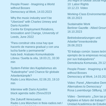
3rd Night of Global Social Rig
People Power - Imagining a World
10: Labor Rights
without Bosses
10.12.23. Video
Democracy at Work, 14.03.2023
Working-Class Environmental
Why the music industry won’t be
06.10.2023
“Uberized” with Charles Umney and
Sustainable Work
Dario Azzellini
Berliner Gazette - Allied Grou
Centre for Employment Relations,
16.10.2023
Innovation and Change, University of
Leeds, June 2022
Betriebsbesetzungen und
Arbeiter*innenkontrolle
"Para construir otra cosa hay que
26.06.2023
hacerlo de manera gradual y con una
lucha fuerte y permanente"
"El trabajo común: bases teóri
hala bedi. Arabako Komunikabide
ejemplo de la empresas recu
Librea / Suelta la olla, 18.03.21, 33:30
por sus trabajadores"
min
Demokrazia Komunala, 29.12
System-Fehler des Kapitalismus als
People Power - Imagining a W
"Katastrophe" und Chance für globale
without Bosses
Arbeiterkämpfe?
Democracy at Work, 14.03.20
Radio Lora München, 02.06.20, 19:10
Video: Panel „Alternative Dem
min
Alternatives to Democracy“
Interview with Dario Azzellini
Rosa Luxemburgo Stiftung, 1
black agenda radio 25nov2019
Vídeo - Seminario: ¿Son las p
Die Zukunft Venezuelas
digitales el futuro del trabajo?
Radio Lora München in freie-radios.net /
Unidad Académica de Estudio