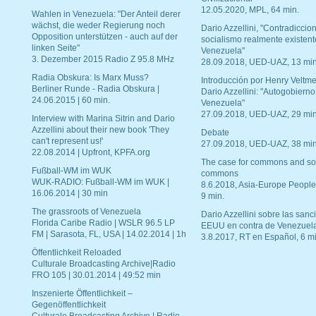
12.05.2020, MPL, 64 min.
Wahlen in Venezuela: "Der Anteil derer
wächst, die weder Regierung noch
Dario Azzellini, "Contradiccio
Opposition unterstützen - auch auf der
socialismo realmente existent
linken Seite"
Venezuela"
3. Dezember 2015 Radio Z 95.8 MHz
28.09.2018, UED-UAZ, 13 min
Radia Obskura: Is Marx Muss?
Introducción por Henry Veltme
Berliner Runde - Radia Obskura |
Dario Azzellini: "Autogobierno
24.06.2015 | 60 min.
Venezuela"
27.09.2018, UED-UAZ, 29 min
Interview with Marina Sitrin and Dario
Azzellini about their new book 'They
Debate
can't represent us!'
27.09.2018, UED-UAZ, 38 min
22.08.2014 | Upfront, KPFA.org
The case for commons and so
Fußball-WM im WUK
commons
WUK-RADIO: Fußball-WM im WUK |
8.6.2018, Asia-Europe People
16.06.2014 | 30 min
9 min.
The grassroots of Venezuela
Dario Azzellini sobre las san
Florida Caribe Radio | WSLR 96.5 LP
EEUU en contra de Venezuel
FM | Sarasota, FL, USA | 14.02.2014 | 1h
3.8.2017, RT en Español, 6 mi
Öffentlichkeit Reloaded
Culturale Broadcasting Archive|Radio
FRO 105 | 30.01.2014 | 49:52 min
Inszenierte Öffentlichkeit –
Gegenöffentlichkeit