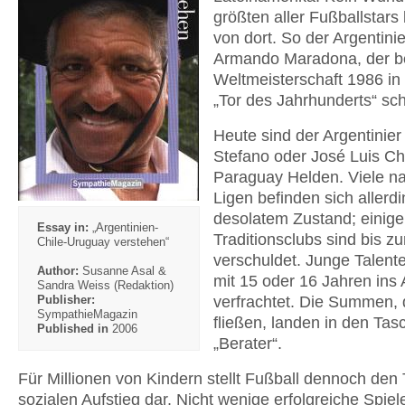
größten aller Fußballstar
von dort. So der Argentini
Armando Maradona, der be
Weltmeisterschaft 1986 in
„Tor des Jahrhunderts“ sc
Heute sind der Argentinier
Stefano oder José Luis Ch
Paraguay Helden. Viele na
Ligen befinden sich allerdi
desolatem Zustand; einige
Essay in:
„Argentinien-
Traditionsclubs sind bis z
Chile-Uruguay verstehen“
verschuldet. Junge Talent
Author:
Susanne Asal &
mit 15 oder 16 Jahren ins
Sandra Weiss (Redaktion)
verfrachtet. Die Summen, 
Publisher:
SympathieMagazin
fließen, landen in den Tas
Published in
2006
„Berater“.
Für Millionen von Kindern stellt Fußball dennoch de
sozialen Aufstieg dar. Nicht wenige erfolgreiche Spi