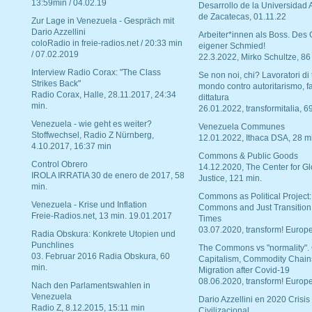
13:59min / 04.02.19
Desarrollo de la Universidad
de Zacatecas, 01.11.22
Zur Lage in Venezuela - Gespräch mit
Dario Azzellini
Arbeiter*innen als Boss. Des
coloRadio in freie-radios.net / 20:33 min
eigener Schmied!
/ 07.02.2019
22.3.2022, Mirko Schultze, 86
Interview Radio Corax: "The Class
Se non noi, chi? Lavoratori di t
Strikes Back"
mondo contro autoritarismo, f
Radio Corax, Halle, 28.11.2017, 24:34
dittatura
min.
26.01.2022, transformitalia, 6
Venezuela - wie geht es weiter?
Venezuela Communes
Stoffwechsel, Radio Z Nürnberg,
12.01.2022, Ithaca DSA, 28 m
4.10.2017, 16:37 min
Commons & Public Goods
Control Obrero
14.12.2020, The Center for Gl
IROLA IRRATIA 30 de enero de 2017, 58
Justice, 121 min.
min.
Commons as Political Project:
Venezuela - Krise und Inflation
Commons and Just Transition
Freie-Radios.net, 13 min. 19.01.2017
Times
03.07.2020, transform! Europe
Radia Obskura: Konkrete Utopien und
Punchlines
The Commons vs "normality".
03. Februar 2016 Radia Obskura, 60
Capitalism, Commodity Chain
min.
Migration after Covid-19
08.06.2020, transform! Europe
Nach den Parlamentswahlen in
Venezuela
Dario Azzellini en 2020 Crisis
Radio Z, 8.12.2015, 15:11 min
Civilizacional