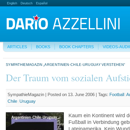
English
Deutsch
Español
ARTICLES
BOOKS
BOOK CHAPTERS
VIDEOS-AUDI
SYMPATHIEMAGAZIN „ARGENTINIEN-CHILE-URUGUAY VERSTEHEN“
Der Traum vom sozialen Aufsti
SympathieMagazin | Posted on 13. June 2006 |
Tags:
Football
A
Chile
Uruguay
Kaum ein Kontinent wird de
Fußball in Verbindung geb
Lateinamerika. Kein Wunde