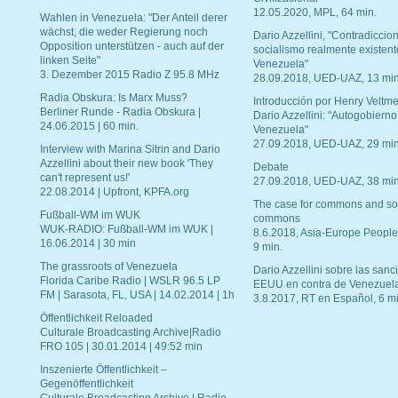
12.05.2020, MPL, 64 min.
Wahlen in Venezuela: "Der Anteil derer
wächst, die weder Regierung noch
Dario Azzellini, "Contradiccio
Opposition unterstützen - auch auf der
socialismo realmente existent
linken Seite"
Venezuela"
3. Dezember 2015 Radio Z 95.8 MHz
28.09.2018, UED-UAZ, 13 min
Radia Obskura: Is Marx Muss?
Introducción por Henry Veltme
Berliner Runde - Radia Obskura |
Dario Azzellini: "Autogobierno
24.06.2015 | 60 min.
Venezuela"
27.09.2018, UED-UAZ, 29 min
Interview with Marina Sitrin and Dario
Azzellini about their new book 'They
Debate
can't represent us!'
27.09.2018, UED-UAZ, 38 min
22.08.2014 | Upfront, KPFA.org
The case for commons and so
Fußball-WM im WUK
commons
WUK-RADIO: Fußball-WM im WUK |
8.6.2018, Asia-Europe People
16.06.2014 | 30 min
9 min.
The grassroots of Venezuela
Dario Azzellini sobre las san
Florida Caribe Radio | WSLR 96.5 LP
EEUU en contra de Venezuel
FM | Sarasota, FL, USA | 14.02.2014 | 1h
3.8.2017, RT en Español, 6 mi
Öffentlichkeit Reloaded
Culturale Broadcasting Archive|Radio
FRO 105 | 30.01.2014 | 49:52 min
Inszenierte Öffentlichkeit –
Gegenöffentlichkeit