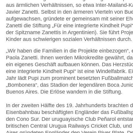
aus ärmlichen Verhältnissen, so etwa Inter-Mailand-K
Javier Zanetti. Selbst in den ärmeren Vierteln von Bu
aufgewachsen, gründete er gemeinsam mit seiner Eh
Zanetti die Stiftung „Für eine integrierte Kindheit Pupi“
der Spitzname Zanettis in Argentinien). Sie führt Proje
Kinder aus schwierigen sozialen Verhältnissen durch.
„Wir haben die Familien in die Projekte einbezogen“, 
Paola Zanetti. Ihnen werden Mikrokredite gewährt, dam
ein eigenes Geschäft aufbauen können. Das Herzstüc
eine integrierte Kindheit Pupi“ ist eine Windelfabrik. 
Jahr lädt Pupi zum prominent besetzten Fußballmatch
„Bombonera“, das Stadion der legendären Boca Junio
Buenos Aires. Die Erlöse wandern in die Stiftung.
In der zweiten Hälfte des 19. Jahrhunderts brachten d
Eisenbahnbau beschäftigten Engländer das Fußballspi
den Cono Sur. Der uruguayische Club Peñarol entst
britischen Central Urugua Railways Cricket Club, und
Aires gründeten Engländer den Verein River Plate. De