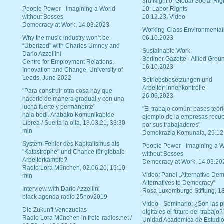
3rd Night of Global Social Rig
People Power - Imagining a World
10: Labor Rights
without Bosses
10.12.23. Video
Democracy at Work, 14.03.2023
Working-Class Environmental
Why the music industry won’t be
06.10.2023
“Uberized” with Charles Umney and
Sustainable Work
Dario Azzellini
Berliner Gazette - Allied Grou
Centre for Employment Relations,
16.10.2023
Innovation and Change, University of
Leeds, June 2022
Betriebsbesetzungen und
Arbeiter*innenkontrolle
"Para construir otra cosa hay que
26.06.2023
hacerlo de manera gradual y con una
lucha fuerte y permanente"
"El trabajo común: bases teóri
hala bedi. Arabako Komunikabide
ejemplo de la empresas recu
Librea / Suelta la olla, 18.03.21, 33:30
por sus trabajadores"
min
Demokrazia Komunala, 29.12
System-Fehler des Kapitalismus als
People Power - Imagining a W
"Katastrophe" und Chance für globale
without Bosses
Arbeiterkämpfe?
Democracy at Work, 14.03.20
Radio Lora München, 02.06.20, 19:10
Video: Panel „Alternative Dem
min
Alternatives to Democracy“
Interview with Dario Azzellini
Rosa Luxemburgo Stiftung, 1
black agenda radio 25nov2019
Vídeo - Seminario: ¿Son las p
Die Zukunft Venezuelas
digitales el futuro del trabajo?
Radio Lora München in freie-radios.net /
Unidad Académica de Estudio