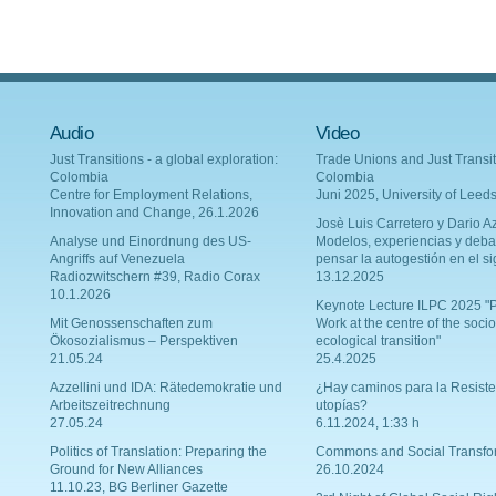
Audio
Video
Just Transitions - a global exploration:
Trade Unions and Just Transit
Colombia
Colombia
Centre for Employment Relations,
Juni 2025, University of Leed
Innovation and Change, 26.1.2026
Josè Luis Carretero y Dario Az
Analyse und Einordnung des US-
Modelos, experiencias y deba
Angriffs auf Venezuela
pensar la autogestión en el si
Radiozwitschern #39, Radio Corax
13.12.2025
10.1.2026
Keynote Lecture ILPC 2025 "P
Mit Genossenschaften zum
Work at the centre of the socio
Ökosozialismus – Perspektiven
ecological transition"
21.05.24
25.4.2025
Azzellini und IDA: Rätedemokratie und
¿Hay caminos para la Resiste
Arbeitszeitrechnung
utopías?
27.05.24
6.11.2024, 1:33 h
Politics of Translation: Preparing the
Commons and Social Transfo
Ground for New Alliances
26.10.2024
11.10.23, BG Berliner Gazette