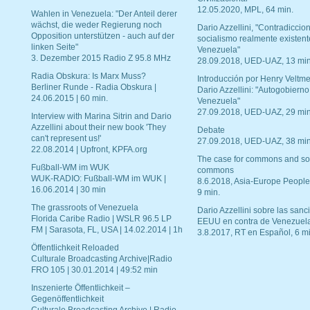
12.05.2020, MPL, 64 min.
Wahlen in Venezuela: "Der Anteil derer
wächst, die weder Regierung noch
Dario Azzellini, "Contradiccio
Opposition unterstützen - auch auf der
socialismo realmente existent
linken Seite"
Venezuela"
3. Dezember 2015 Radio Z 95.8 MHz
28.09.2018, UED-UAZ, 13 min
Radia Obskura: Is Marx Muss?
Introducción por Henry Veltme
Berliner Runde - Radia Obskura |
Dario Azzellini: "Autogobierno
24.06.2015 | 60 min.
Venezuela"
27.09.2018, UED-UAZ, 29 min
Interview with Marina Sitrin and Dario
Azzellini about their new book 'They
Debate
can't represent us!'
27.09.2018, UED-UAZ, 38 min
22.08.2014 | Upfront, KPFA.org
The case for commons and so
Fußball-WM im WUK
commons
WUK-RADIO: Fußball-WM im WUK |
8.6.2018, Asia-Europe People
16.06.2014 | 30 min
9 min.
The grassroots of Venezuela
Dario Azzellini sobre las san
Florida Caribe Radio | WSLR 96.5 LP
EEUU en contra de Venezuel
FM | Sarasota, FL, USA | 14.02.2014 | 1h
3.8.2017, RT en Español, 6 mi
Öffentlichkeit Reloaded
Culturale Broadcasting Archive|Radio
FRO 105 | 30.01.2014 | 49:52 min
Inszenierte Öffentlichkeit –
Gegenöffentlichkeit