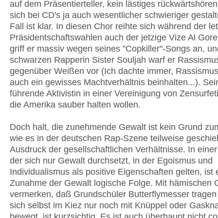
auf dem Präsentierteller, kein lästiges rückwärtshöre
sich bei CD's ja auch wesentlicher schwieriger gestalte
Fall ist klar. In diesen Chor reihte sich während der l
Präsidentschaftswahlen auch der jetzige Vize Al Gore 
griff er massiv wegen seines "Copkiller"-Songs an, un
schwarzen Rapperin Sister Souljah warf er Rassismu
gegenüber Weißen vor (Ich dachte immer, Rassismu
auch ein gewisses Machtverhältnis beinhalten...). Sei
führende Aktivistin in einer Vereinigung von Zensurfet
die Amerika sauber halten wollen.
Doch halt, die zunehmende Gewalt ist kein Grund zu
wie es in der deutschen Rap-Szene teilweise geschieht
Ausdruck der gesellschaftlichen Verhältnisse. In einer
der sich nur Gewalt durchsetzt, in der Egoismus und
Individualismus als positive Eigenschaften gelten, ist 
Zunahme der Gewalt logische Folge. Mit hämischen 
vermerken, daß Grundschüler Butterflymesser trage
sich selbst im Kiez nur noch mit Knüppel oder Gaskn
bewegt, ist kurzsichtig. Es ist auch überhaupt nicht coo