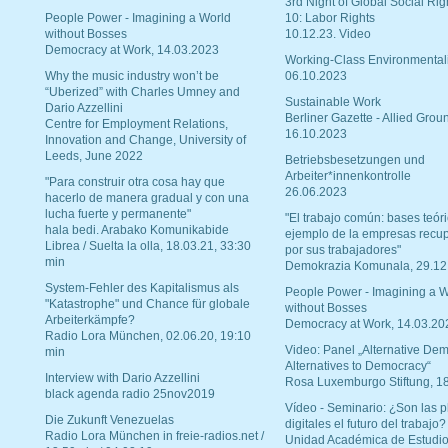
3rd Night of Global Social Rig
People Power - Imagining a World
10: Labor Rights
without Bosses
10.12.23. Video
Democracy at Work, 14.03.2023
Working-Class Environmental
Why the music industry won’t be
06.10.2023
“Uberized” with Charles Umney and
Sustainable Work
Dario Azzellini
Berliner Gazette - Allied Grou
Centre for Employment Relations,
16.10.2023
Innovation and Change, University of
Leeds, June 2022
Betriebsbesetzungen und
Arbeiter*innenkontrolle
"Para construir otra cosa hay que
26.06.2023
hacerlo de manera gradual y con una
lucha fuerte y permanente"
"El trabajo común: bases teóri
hala bedi. Arabako Komunikabide
ejemplo de la empresas recu
Librea / Suelta la olla, 18.03.21, 33:30
por sus trabajadores"
min
Demokrazia Komunala, 29.12
System-Fehler des Kapitalismus als
People Power - Imagining a W
"Katastrophe" und Chance für globale
without Bosses
Arbeiterkämpfe?
Democracy at Work, 14.03.20
Radio Lora München, 02.06.20, 19:10
Video: Panel „Alternative Dem
min
Alternatives to Democracy“
Interview with Dario Azzellini
Rosa Luxemburgo Stiftung, 1
black agenda radio 25nov2019
Vídeo - Seminario: ¿Son las p
Die Zukunft Venezuelas
digitales el futuro del trabajo?
Radio Lora München in freie-radios.net /
Unidad Académica de Estudio