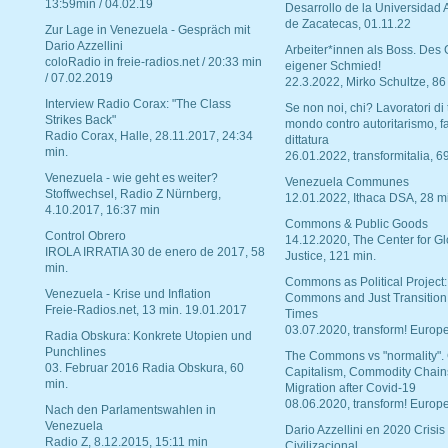
13:59min / 04.02.19
Desarrollo de la Universidad
de Zacatecas, 01.11.22
Zur Lage in Venezuela - Gespräch mit
Dario Azzellini
Arbeiter*innen als Boss. Des
coloRadio in freie-radios.net / 20:33 min
eigener Schmied!
/ 07.02.2019
22.3.2022, Mirko Schultze, 86
Interview Radio Corax: "The Class
Se non noi, chi? Lavoratori di t
Strikes Back"
mondo contro autoritarismo, f
Radio Corax, Halle, 28.11.2017, 24:34
dittatura
min.
26.01.2022, transformitalia, 6
Venezuela - wie geht es weiter?
Venezuela Communes
Stoffwechsel, Radio Z Nürnberg,
12.01.2022, Ithaca DSA, 28 m
4.10.2017, 16:37 min
Commons & Public Goods
Control Obrero
14.12.2020, The Center for Gl
IROLA IRRATIA 30 de enero de 2017, 58
Justice, 121 min.
min.
Commons as Political Project:
Venezuela - Krise und Inflation
Commons and Just Transition
Freie-Radios.net, 13 min. 19.01.2017
Times
03.07.2020, transform! Europe
Radia Obskura: Konkrete Utopien und
Punchlines
The Commons vs "normality".
03. Februar 2016 Radia Obskura, 60
Capitalism, Commodity Chain
min.
Migration after Covid-19
08.06.2020, transform! Europe
Nach den Parlamentswahlen in
Venezuela
Dario Azzellini en 2020 Crisis
Radio Z, 8.12.2015, 15:11 min
Civilizacional