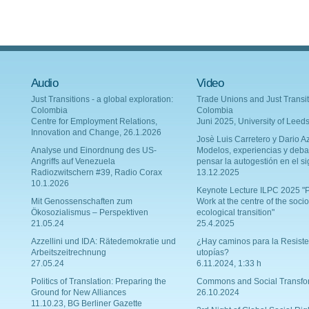
Audio
Video
Just Transitions - a global exploration:
Trade Unions and Just Transit
Colombia
Colombia
Centre for Employment Relations,
Juni 2025, University of Leed
Innovation and Change, 26.1.2026
Josè Luis Carretero y Dario Az
Analyse und Einordnung des US-
Modelos, experiencias y deba
Angriffs auf Venezuela
pensar la autogestión en el si
Radiozwitschern #39, Radio Corax
13.12.2025
10.1.2026
Keynote Lecture ILPC 2025 "P
Mit Genossenschaften zum
Work at the centre of the socio
Ökosozialismus – Perspektiven
ecological transition"
21.05.24
25.4.2025
Azzellini und IDA: Rätedemokratie und
¿Hay caminos para la Resiste
Arbeitszeitrechnung
utopías?
27.05.24
6.11.2024, 1:33 h
Politics of Translation: Preparing the
Commons and Social Transfo
Ground for New Alliances
26.10.2024
11.10.23, BG Berliner Gazette