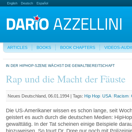
English
Deutsch
Español
ARTICLES
BOOKS
BOOK CHAPTERS
VIDEOS-AUDI
IN DER HIPHOP-SZENE WÄCHST DIE GEWALTBEREITSCHAFT
Rap und die Macht der Fäuste
Neues Deutschland, 06.01.1994 |
Tags:
Hip Hop
USA
Racism
Die US-Amerikaner wissen es schon lange, seit Woc
geistert es auch durch die deutschen Medien: HipHo
gewalttätig. In der Tat scheinen einige Beispiele darau
hinzuweisen. So tourt Dr. Dree nur noch mit Polizeip