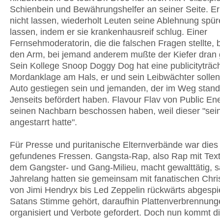
Schienbein und Bewährungshelfer an seiner Seite. Er
nicht lassen, wiederholt Leuten seine Ablehnung spür
lassen, indem er sie krankenhausreif schlug. Einer
Fernsehmoderatorin, die die falschen Fragen stellte, 
den Arm, bei jemand anderem mußte der Kiefer dran 
Sein Kollege Snoop Doggy Dog hat eine publicityträc
Mordanklage am Hals, er und sein Leibwächter solle
Auto gestiegen sein und jemanden, der im Weg stand,
Jenseits befördert haben. Flavour Flav von Public En
seinen Nachbarn beschossen haben, weil dieser "sei
angestarrt hatte".
Für Presse und puritanische Elternverbände war dies
gefundenes Fressen. Gangsta-Rap, also Rap mit Tex
dem Gangster- und Gang-Milieu, macht gewalttätig, s
Jahrelang hatten sie gemeinsam mit fanatischen Chri
von Jimi Hendryx bis Led Zeppelin rückwärts abgespi
Satans Stimme gehört, daraufhin Plattenverbrennung
organisiert und Verbote gefordert. Doch nun kommt d