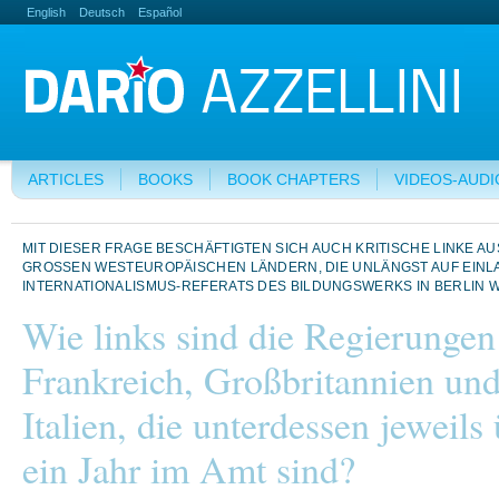
English
Deutsch
Español
ARTICLES
BOOKS
BOOK CHAPTERS
VIDEOS-AUDI
MIT DIESER FRAGE BESCHÄFTIGTEN SICH AUCH KRITISCHE LINKE AU
GROSSEN WESTEUROPÄISCHEN LÄNDERN, DIE UNLÄNGST AUF EINLA
NTERNATIONALISMUS-REFERATS DES BILDUNGSWERKS IN BERLIN WE
Wie links sind die Regierungen
Frankreich, Großbritannien un
Italien, die unterdessen jeweils
ein Jahr im Amt sind?