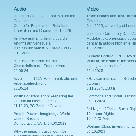
Audio
Video
Just Transitions - a global exploration:
Trade Unions and Just Transit
Colombia
Colombia
Centre for Employment Relations,
Juni 2025, University of Leed
Innovation and Change, 26.1.2026
Josè Luis Carretero y Dario Az
Analyse und Einordnung des US-
Modelos, experiencias y deba
Angriffs auf Venezuela
pensar la autogestión en el si
Radiozwitschern #39, Radio Corax
13.12.2025
10.1.2026
Keynote Lecture ILPC 2025 "P
Mit Genossenschaften zum
Work at the centre of the socio
Ökosozialismus – Perspektiven
ecological transition"
21.05.24
25.4.2025
Azzellini und IDA: Rätedemokratie und
¿Hay caminos para la Resiste
Arbeitszeitrechnung
utopías?
27.05.24
6.11.2024, 1:33 h
Politics of Translation: Preparing the
Commons and Social Transfo
Ground for New Alliances
26.10.2024
11.10.23, BG Berliner Gazette
3rd Night of Global Social Rig
People Power - Imagining a World
10: Labor Rights
without Bosses
10.12.23. Video
Democracy at Work, 14.03.2023
Working-Class Environmental
Why the music industry won’t be
06.10.2023