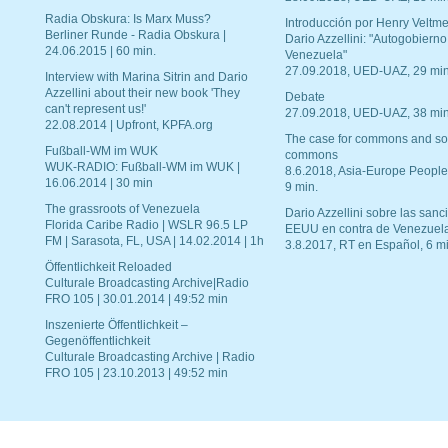
Radia Obskura: Is Marx Muss?
Introducción por Henry Veltme
Berliner Runde - Radia Obskura |
Dario Azzellini: "Autogobierno
24.06.2015 | 60 min.
Venezuela"
27.09.2018, UED-UAZ, 29 min
Interview with Marina Sitrin and Dario
Azzellini about their new book 'They
Debate
can't represent us!'
27.09.2018, UED-UAZ, 38 min
22.08.2014 | Upfront, KPFA.org
The case for commons and so
Fußball-WM im WUK
commons
WUK-RADIO: Fußball-WM im WUK |
8.6.2018, Asia-Europe People
16.06.2014 | 30 min
9 min.
The grassroots of Venezuela
Dario Azzellini sobre las san
Florida Caribe Radio | WSLR 96.5 LP
EEUU en contra de Venezuel
FM | Sarasota, FL, USA | 14.02.2014 | 1h
3.8.2017, RT en Español, 6 mi
Öffentlichkeit Reloaded
Culturale Broadcasting Archive|Radio
FRO 105 | 30.01.2014 | 49:52 min
Inszenierte Öffentlichkeit –
Gegenöffentlichkeit
Culturale Broadcasting Archive | Radio
FRO 105 | 23.10.2013 | 49:52 min