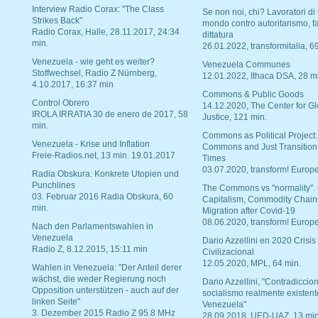
Interview Radio Corax: "The Class
Se non noi, chi? Lavoratori di t
Strikes Back"
mondo contro autoritarismo, f
Radio Corax, Halle, 28.11.2017, 24:34
dittatura
min.
26.01.2022, transformitalia, 6
Venezuela - wie geht es weiter?
Venezuela Communes
Stoffwechsel, Radio Z Nürnberg,
12.01.2022, Ithaca DSA, 28 m
4.10.2017, 16:37 min
Commons & Public Goods
Control Obrero
14.12.2020, The Center for Gl
IROLA IRRATIA 30 de enero de 2017, 58
Justice, 121 min.
min.
Commons as Political Project:
Venezuela - Krise und Inflation
Commons and Just Transition
Freie-Radios.net, 13 min. 19.01.2017
Times
03.07.2020, transform! Europe
Radia Obskura: Konkrete Utopien und
Punchlines
The Commons vs "normality".
03. Februar 2016 Radia Obskura, 60
Capitalism, Commodity Chain
min.
Migration after Covid-19
08.06.2020, transform! Europe
Nach den Parlamentswahlen in
Venezuela
Dario Azzellini en 2020 Crisis
Radio Z, 8.12.2015, 15:11 min
Civilizacional
12.05.2020, MPL, 64 min.
Wahlen in Venezuela: "Der Anteil derer
wächst, die weder Regierung noch
Dario Azzellini, "Contradiccio
Opposition unterstützen - auch auf der
socialismo realmente existent
linken Seite"
Venezuela"
3. Dezember 2015 Radio Z 95.8 MHz
28.09.2018, UED-UAZ, 13 min