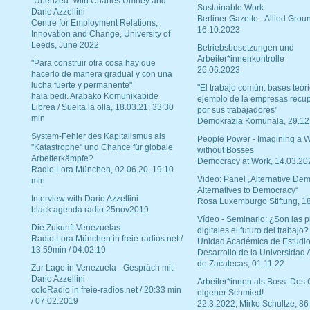
“Uberized” with Charles Umney and
Sustainable Work
Dario Azzellini
Berliner Gazette - Allied Grou
Centre for Employment Relations,
16.10.2023
Innovation and Change, University of
Leeds, June 2022
Betriebsbesetzungen und
Arbeiter*innenkontrolle
"Para construir otra cosa hay que
26.06.2023
hacerlo de manera gradual y con una
lucha fuerte y permanente"
"El trabajo común: bases teóri
hala bedi. Arabako Komunikabide
ejemplo de la empresas recu
Librea / Suelta la olla, 18.03.21, 33:30
por sus trabajadores"
min
Demokrazia Komunala, 29.12
System-Fehler des Kapitalismus als
People Power - Imagining a W
"Katastrophe" und Chance für globale
without Bosses
Arbeiterkämpfe?
Democracy at Work, 14.03.20
Radio Lora München, 02.06.20, 19:10
Video: Panel „Alternative Dem
min
Alternatives to Democracy“
Interview with Dario Azzellini
Rosa Luxemburgo Stiftung, 1
black agenda radio 25nov2019
Vídeo - Seminario: ¿Son las p
Die Zukunft Venezuelas
digitales el futuro del trabajo?
Radio Lora München in freie-radios.net /
Unidad Académica de Estudio
13:59min / 04.02.19
Desarrollo de la Universidad
de Zacatecas, 01.11.22
Zur Lage in Venezuela - Gespräch mit
Dario Azzellini
Arbeiter*innen als Boss. Des
coloRadio in freie-radios.net / 20:33 min
eigener Schmied!
/ 07.02.2019
22.3.2022, Mirko Schultze, 86