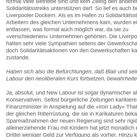
formal viele Betriebe sind und kein Zweig den andere
Solidaritätsstreiks unterstützen darf. So lief es auch b
Liverpooler Dockern. Als es im Hafen zu Solidaritätss
Arbeitern des gleichen Unternehmens kam, wurden ei
entlassen, was formal auch möglich war, da sie zu
»verschiedenen« Unternehmen gehörten. Die Liverpo
hatten sehr viele Sympathien seitens der Gewerkscha
doch Solidaritätsaktionen von den Gewerkschaften k
zustande.
Haben sich also die Befürchtungen, daß Blair und se
Labour den neoliberalen Kurs fortsetzen, bewahrheite
Ja, absolut, und New Labour ist sogar dynamischer al
Konservativen. Selbst bürgerliche Zeitungen karikiere
Finanzminister in Anspielung auf die »Iron Lady« Tha
der gleichen Ritterrüstung, die sie in Karikaturen bek
Sparmaßnahmen der neuen Regierung sind sehr rigid
alleinerziehende Frau mit Kindern hat jetzt monatlich 
Drittel weniger Geld zur Verfügung als vorher. Hinz