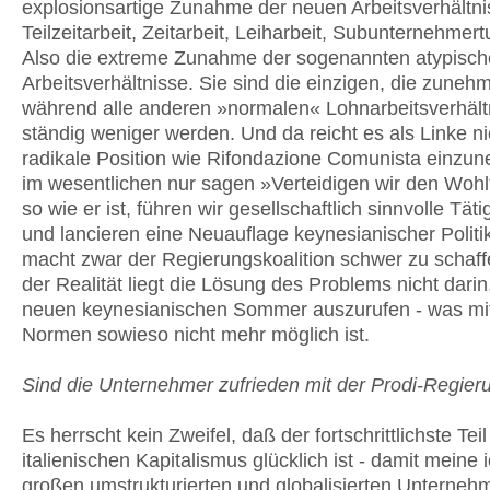
explosionsartige Zunahme der neuen Arbeitsverhältni
Teilzeitarbeit, Zeitarbeit, Leiharbeit, Subunternehmert
Also die extreme Zunahme der sogenannten atypisc
Arbeitsverhältnisse. Sie sind die einzigen, die zuneh
während alle anderen »normalen« Lohnarbeitsverhält
ständig weniger werden. Und da reicht es als Linke ni
radikale Position wie Rifondazione Comunista einzu
im wesentlichen nur sagen »Verteidigen wir den Wohl
so wie er ist, führen wir gesellschaftlich sinnvolle Täti
und lancieren eine Neuauflage keynesianischer Politi
macht zwar der Regierungskoalition schwer zu schaffe
der Realität liegt die Lösung des Problems nicht darin
neuen keynesianischen Sommer auszurufen - was mi
Normen sowieso nicht mehr möglich ist.
Sind die Unternehmer zufrieden mit der Prodi-Regier
Es herrscht kein Zweifel, daß der fortschrittlichste Tei
italienischen Kapitalismus glücklich ist - damit meine 
großen umstrukturierten und globalisierten Unterneh