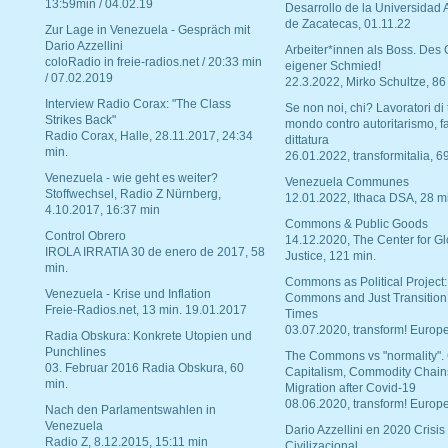
13:59min / 04.02.19
Desarrollo de la Universidad
de Zacatecas, 01.11.22
Zur Lage in Venezuela - Gespräch mit
Dario Azzellini
Arbeiter*innen als Boss. Des
coloRadio in freie-radios.net / 20:33 min
eigener Schmied!
/ 07.02.2019
22.3.2022, Mirko Schultze, 86
Interview Radio Corax: "The Class
Se non noi, chi? Lavoratori di t
Strikes Back"
mondo contro autoritarismo, f
Radio Corax, Halle, 28.11.2017, 24:34
dittatura
min.
26.01.2022, transformitalia, 6
Venezuela - wie geht es weiter?
Venezuela Communes
Stoffwechsel, Radio Z Nürnberg,
12.01.2022, Ithaca DSA, 28 m
4.10.2017, 16:37 min
Commons & Public Goods
Control Obrero
14.12.2020, The Center for Gl
IROLA IRRATIA 30 de enero de 2017, 58
Justice, 121 min.
min.
Commons as Political Project:
Venezuela - Krise und Inflation
Commons and Just Transition
Freie-Radios.net, 13 min. 19.01.2017
Times
03.07.2020, transform! Europe
Radia Obskura: Konkrete Utopien und
Punchlines
The Commons vs "normality".
03. Februar 2016 Radia Obskura, 60
Capitalism, Commodity Chain
min.
Migration after Covid-19
08.06.2020, transform! Europe
Nach den Parlamentswahlen in
Venezuela
Dario Azzellini en 2020 Crisis
Radio Z, 8.12.2015, 15:11 min
Civilizacional