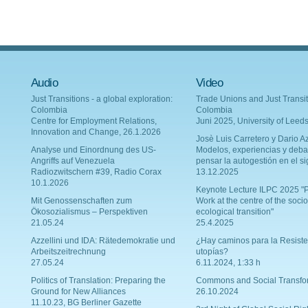
Audio
Video
Just Transitions - a global exploration:
Trade Unions and Just Transit
Colombia
Colombia
Centre for Employment Relations,
Juni 2025, University of Leed
Innovation and Change, 26.1.2026
Josè Luis Carretero y Dario Az
Analyse und Einordnung des US-
Modelos, experiencias y deba
Angriffs auf Venezuela
pensar la autogestión en el si
Radiozwitschern #39, Radio Corax
13.12.2025
10.1.2026
Keynote Lecture ILPC 2025 "P
Mit Genossenschaften zum
Work at the centre of the socio
Ökosozialismus – Perspektiven
ecological transition"
21.05.24
25.4.2025
Azzellini und IDA: Rätedemokratie und
¿Hay caminos para la Resiste
Arbeitszeitrechnung
utopías?
27.05.24
6.11.2024, 1:33 h
Politics of Translation: Preparing the
Commons and Social Transfo
Ground for New Alliances
26.10.2024
11.10.23, BG Berliner Gazette