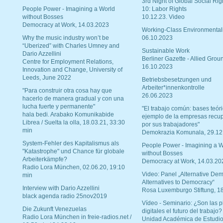
3rd Night of Global Social Rig
People Power - Imagining a World
10: Labor Rights
without Bosses
10.12.23. Video
Democracy at Work, 14.03.2023
Working-Class Environmental
Why the music industry won’t be
06.10.2023
“Uberized” with Charles Umney and
Sustainable Work
Dario Azzellini
Berliner Gazette - Allied Grou
Centre for Employment Relations,
16.10.2023
Innovation and Change, University of
Leeds, June 2022
Betriebsbesetzungen und
Arbeiter*innenkontrolle
"Para construir otra cosa hay que
26.06.2023
hacerlo de manera gradual y con una
lucha fuerte y permanente"
"El trabajo común: bases teóri
hala bedi. Arabako Komunikabide
ejemplo de la empresas recu
Librea / Suelta la olla, 18.03.21, 33:30
por sus trabajadores"
min
Demokrazia Komunala, 29.12
System-Fehler des Kapitalismus als
People Power - Imagining a W
"Katastrophe" und Chance für globale
without Bosses
Arbeiterkämpfe?
Democracy at Work, 14.03.20
Radio Lora München, 02.06.20, 19:10
Video: Panel „Alternative Dem
min
Alternatives to Democracy“
Interview with Dario Azzellini
Rosa Luxemburgo Stiftung, 1
black agenda radio 25nov2019
Vídeo - Seminario: ¿Son las p
Die Zukunft Venezuelas
digitales el futuro del trabajo?
Radio Lora München in freie-radios.net /
Unidad Académica de Estudio