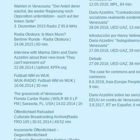
12.05.2020, MPL, 64 min.
Wahlen in Venezuela: "Der Anteil derer
wächst, die weder Regierung noch
Dario Azzellini, "Contradiccio
Opposition unterstützen - auch auf der
socialismo realmente existent
linken Seite"
Venezuela"
3. Dezember 2015 Radio Z 95.8 MHz
28.09.2018, UED-UAZ, 13 min
Radia Obskura: Is Marx Muss?
Introducción por Henry Veltme
Berliner Runde - Radia Obskura |
Dario Azzellini: "Autogobierno
24.06.2015 | 60 min.
Venezuela"
27.09.2018, UED-UAZ, 29 min
Interview with Marina Sitrin and Dario
Azzellini about their new book 'They
Debate
can't represent us!'
27.09.2018, UED-UAZ, 38 min
22.08.2014 | Upfront, KPFA.org
The case for commons and so
Fußball-WM im WUK
commons
WUK-RADIO: Fußball-WM im WUK |
8.6.2018, Asia-Europe People
16.06.2014 | 30 min
9 min.
The grassroots of Venezuela
Dario Azzellini sobre las san
Florida Caribe Radio | WSLR 96.5 LP
EEUU en contra de Venezuel
FM | Sarasota, FL, USA | 14.02.2014 | 1h
3.8.2017, RT en Español, 6 mi
Öffentlichkeit Reloaded
Culturale Broadcasting Archive|Radio
FRO 105 | 30.01.2014 | 49:52 min
Inszenierte Öffentlichkeit –
Gegenöffentlichkeit