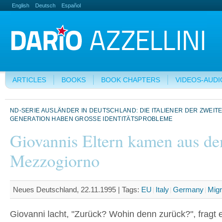
English
Deutsch
Español
ARTICLES
BOOKS
BOOK CHAPTERS
VIDEOS-AUDI
ND-SERIE AUSLÄNDER IN DEUTSCHLAND: DIE ITALIENER DER ZWEIT
GENERATION HABEN GROSSE IDENTITÄTSPROBLEME
Giovannis Eltern kamen aus d
Mezzogiorno
Neues Deutschland, 22.11.1995 |
Tags:
EU
Italy
Germany
Migr
Giovanni lacht, "Zurück? Wohin denn zurück?", fragt e