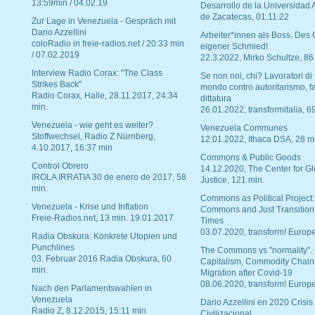
13:59min / 04.02.19
Desarrollo de la Universidad
de Zacatecas, 01.11.22
Zur Lage in Venezuela - Gespräch mit
Dario Azzellini
Arbeiter*innen als Boss. Des
coloRadio in freie-radios.net / 20:33 min
eigener Schmied!
/ 07.02.2019
22.3.2022, Mirko Schultze, 86
Interview Radio Corax: "The Class
Se non noi, chi? Lavoratori di t
Strikes Back"
mondo contro autoritarismo, f
Radio Corax, Halle, 28.11.2017, 24:34
dittatura
min.
26.01.2022, transformitalia, 6
Venezuela - wie geht es weiter?
Venezuela Communes
Stoffwechsel, Radio Z Nürnberg,
12.01.2022, Ithaca DSA, 28 m
4.10.2017, 16:37 min
Commons & Public Goods
Control Obrero
14.12.2020, The Center for Gl
IROLA IRRATIA 30 de enero de 2017, 58
Justice, 121 min.
min.
Commons as Political Project:
Venezuela - Krise und Inflation
Commons and Just Transition
Freie-Radios.net, 13 min. 19.01.2017
Times
03.07.2020, transform! Europe
Radia Obskura: Konkrete Utopien und
Punchlines
The Commons vs "normality".
03. Februar 2016 Radia Obskura, 60
Capitalism, Commodity Chain
min.
Migration after Covid-19
08.06.2020, transform! Europe
Nach den Parlamentswahlen in
Venezuela
Dario Azzellini en 2020 Crisis
Radio Z, 8.12.2015, 15:11 min
Civilizacional