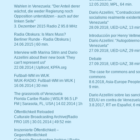
12.05.2020, MPL, 64 min.
Wahlen in Venezuela: "Der Anteil derer
wächst, die weder Regierung noch
Dario Azzellini, "Contradiccio
Opposition unterstützen - auch auf der
socialismo realmente existent
linken Seite"
Venezuela"
3. Dezember 2015 Radio Z 95.8 MHz
28.09.2018, UED-UAZ, 13 min
Radia Obskura: Is Marx Muss?
Introducción por Henry Veltme
Berliner Runde - Radia Obskura |
Dario Azzellini: "Autogobierno
24.06.2015 | 60 min.
Venezuela"
27.09.2018, UED-UAZ, 29 min
Interview with Marina Sitrin and Dario
Azzellini about their new book 'They
Debate
can't represent us!'
27.09.2018, UED-UAZ, 38 min
22.08.2014 | Upfront, KPFA.org
The case for commons and so
Fußball-WM im WUK
commons
WUK-RADIO: Fußball-WM im WUK |
8.6.2018, Asia-Europe People
16.06.2014 | 30 min
9 min.
The grassroots of Venezuela
Dario Azzellini sobre las san
Florida Caribe Radio | WSLR 96.5 LP
EEUU en contra de Venezuel
FM | Sarasota, FL, USA | 14.02.2014 | 1h
3.8.2017, RT en Español, 6 mi
Öffentlichkeit Reloaded
Culturale Broadcasting Archive|Radio
FRO 105 | 30.01.2014 | 49:52 min
Inszenierte Öffentlichkeit –
Gegenöffentlichkeit