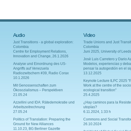
Audio
Video
Just Transitions - a global exploration:
Trade Unions and Just Transit
Colombia
Colombia
Centre for Employment Relations,
Juni 2025, University of Leed
Innovation and Change, 26.1.2026
Josè Luis Carretero y Dario Az
Analyse und Einordnung des US-
Modelos, experiencias y deba
Angriffs auf Venezuela
pensar la autogestión en el si
Radiozwitschern #39, Radio Corax
13.12.2025
10.1.2026
Keynote Lecture ILPC 2025 "P
Mit Genossenschaften zum
Work at the centre of the socio
Ökosozialismus – Perspektiven
ecological transition"
21.05.24
25.4.2025
Azzellini und IDA: Rätedemokratie und
¿Hay caminos para la Resiste
Arbeitszeitrechnung
utopías?
27.05.24
6.11.2024, 1:33 h
Politics of Translation: Preparing the
Commons and Social Transfo
Ground for New Alliances
26.10.2024
11.10.23, BG Berliner Gazette