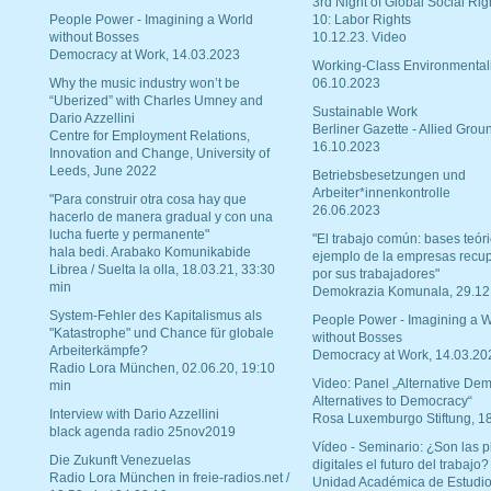
3rd Night of Global Social Rig
People Power - Imagining a World
10: Labor Rights
without Bosses
10.12.23. Video
Democracy at Work, 14.03.2023
Working-Class Environmental
Why the music industry won’t be
06.10.2023
“Uberized” with Charles Umney and
Sustainable Work
Dario Azzellini
Berliner Gazette - Allied Grou
Centre for Employment Relations,
16.10.2023
Innovation and Change, University of
Leeds, June 2022
Betriebsbesetzungen und
Arbeiter*innenkontrolle
"Para construir otra cosa hay que
26.06.2023
hacerlo de manera gradual y con una
lucha fuerte y permanente"
"El trabajo común: bases teóri
hala bedi. Arabako Komunikabide
ejemplo de la empresas recu
Librea / Suelta la olla, 18.03.21, 33:30
por sus trabajadores"
min
Demokrazia Komunala, 29.12
System-Fehler des Kapitalismus als
People Power - Imagining a W
"Katastrophe" und Chance für globale
without Bosses
Arbeiterkämpfe?
Democracy at Work, 14.03.20
Radio Lora München, 02.06.20, 19:10
Video: Panel „Alternative Dem
min
Alternatives to Democracy“
Interview with Dario Azzellini
Rosa Luxemburgo Stiftung, 1
black agenda radio 25nov2019
Vídeo - Seminario: ¿Son las p
Die Zukunft Venezuelas
digitales el futuro del trabajo?
Radio Lora München in freie-radios.net /
Unidad Académica de Estudio