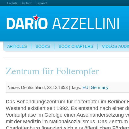
English
Deutsch
Español
ARTICLES
BOOKS
BOOK CHAPTERS
VIDEOS-AUDI
Zentrum für Folteropfer
Neues Deutschland, 23.12.1993 |
Tags:
EU
Germany
Das Behandlungszentrum für Folteropfer im Berliner 
Westend existiert seit 1992. Es entstand nach einer d
Vorlaufphase im Gefolge einer Auseinandersetzung v
mit der Medizin im Nationalsozialismus. Das Zentrum 
Charlottenburg finanziert sich aus öffentlichen Förder