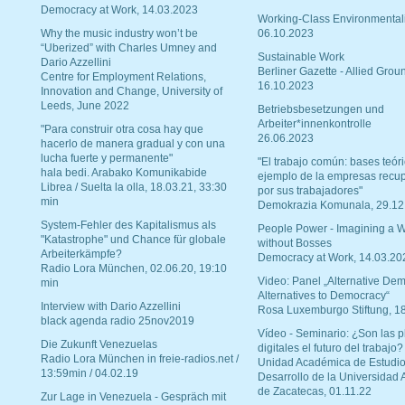
Democracy at Work, 14.03.2023
Working-Class Environmental
Why the music industry won’t be
06.10.2023
“Uberized” with Charles Umney and
Sustainable Work
Dario Azzellini
Berliner Gazette - Allied Grou
Centre for Employment Relations,
16.10.2023
Innovation and Change, University of
Leeds, June 2022
Betriebsbesetzungen und
Arbeiter*innenkontrolle
"Para construir otra cosa hay que
26.06.2023
hacerlo de manera gradual y con una
lucha fuerte y permanente"
"El trabajo común: bases teóri
hala bedi. Arabako Komunikabide
ejemplo de la empresas recu
Librea / Suelta la olla, 18.03.21, 33:30
por sus trabajadores"
min
Demokrazia Komunala, 29.12
System-Fehler des Kapitalismus als
People Power - Imagining a W
"Katastrophe" und Chance für globale
without Bosses
Arbeiterkämpfe?
Democracy at Work, 14.03.20
Radio Lora München, 02.06.20, 19:10
Video: Panel „Alternative Dem
min
Alternatives to Democracy“
Interview with Dario Azzellini
Rosa Luxemburgo Stiftung, 1
black agenda radio 25nov2019
Vídeo - Seminario: ¿Son las p
Die Zukunft Venezuelas
digitales el futuro del trabajo?
Radio Lora München in freie-radios.net /
Unidad Académica de Estudio
13:59min / 04.02.19
Desarrollo de la Universidad
de Zacatecas, 01.11.22
Zur Lage in Venezuela - Gespräch mit