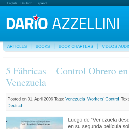
English
Deutsch
Español
ARTICLES
BOOKS
BOOK CHAPTERS
VIDEOS-AUDI
5 Fábricas – Control Obrero en
Venezuela
Posted on 01. April 2006
Tags:
Venezuela
Workers' Control
Text
Deutsch
Luego de “Venezuela desd
en su segunda película so