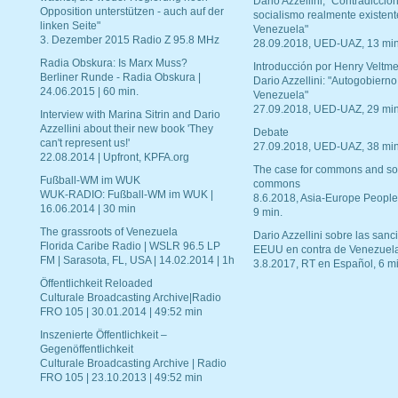
Dario Azzellini, "Contradiccio
Opposition unterstützen - auch auf der
socialismo realmente existent
linken Seite"
Venezuela"
3. Dezember 2015 Radio Z 95.8 MHz
28.09.2018, UED-UAZ, 13 min
Radia Obskura: Is Marx Muss?
Introducción por Henry Veltme
Berliner Runde - Radia Obskura |
Dario Azzellini: "Autogobierno
24.06.2015 | 60 min.
Venezuela"
27.09.2018, UED-UAZ, 29 min
Interview with Marina Sitrin and Dario
Azzellini about their new book 'They
Debate
can't represent us!'
27.09.2018, UED-UAZ, 38 min
22.08.2014 | Upfront, KPFA.org
The case for commons and so
Fußball-WM im WUK
commons
WUK-RADIO: Fußball-WM im WUK |
8.6.2018, Asia-Europe People
16.06.2014 | 30 min
9 min.
The grassroots of Venezuela
Dario Azzellini sobre las san
Florida Caribe Radio | WSLR 96.5 LP
EEUU en contra de Venezuel
FM | Sarasota, FL, USA | 14.02.2014 | 1h
3.8.2017, RT en Español, 6 mi
Öffentlichkeit Reloaded
Culturale Broadcasting Archive|Radio
FRO 105 | 30.01.2014 | 49:52 min
Inszenierte Öffentlichkeit –
Gegenöffentlichkeit
Culturale Broadcasting Archive | Radio
FRO 105 | 23.10.2013 | 49:52 min