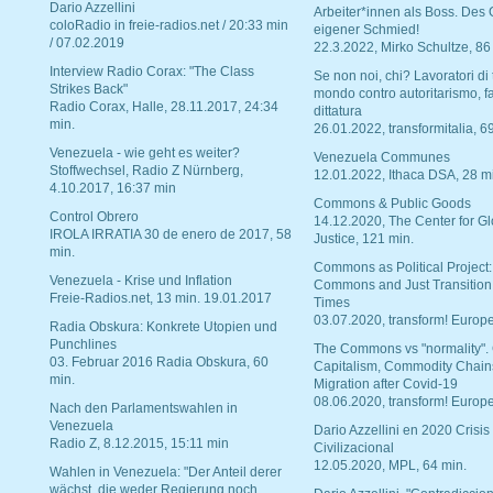
Dario Azzellini
Arbeiter*innen als Boss. Des
coloRadio in freie-radios.net / 20:33 min
eigener Schmied!
/ 07.02.2019
22.3.2022, Mirko Schultze, 86
Interview Radio Corax: "The Class
Se non noi, chi? Lavoratori di t
Strikes Back"
mondo contro autoritarismo, f
Radio Corax, Halle, 28.11.2017, 24:34
dittatura
min.
26.01.2022, transformitalia, 6
Venezuela - wie geht es weiter?
Venezuela Communes
Stoffwechsel, Radio Z Nürnberg,
12.01.2022, Ithaca DSA, 28 m
4.10.2017, 16:37 min
Commons & Public Goods
Control Obrero
14.12.2020, The Center for Gl
IROLA IRRATIA 30 de enero de 2017, 58
Justice, 121 min.
min.
Commons as Political Project:
Venezuela - Krise und Inflation
Commons and Just Transition
Freie-Radios.net, 13 min. 19.01.2017
Times
03.07.2020, transform! Europe
Radia Obskura: Konkrete Utopien und
Punchlines
The Commons vs "normality".
03. Februar 2016 Radia Obskura, 60
Capitalism, Commodity Chain
min.
Migration after Covid-19
08.06.2020, transform! Europe
Nach den Parlamentswahlen in
Venezuela
Dario Azzellini en 2020 Crisis
Radio Z, 8.12.2015, 15:11 min
Civilizacional
12.05.2020, MPL, 64 min.
Wahlen in Venezuela: "Der Anteil derer
wächst, die weder Regierung noch