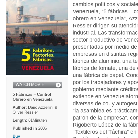
cambios políticos y social
Venezuela, “5 fábricas – c
obrero en Venezuela”, Azze
Ressler dirigen su atención
industrial. Las transformac
sector productivo de Vene
presentadas por medio de
empresas en distintas reg
fábrica de aluminio, una te
fábrica de tomate, una de
una fábrica de papel. Con
por los trabajadores y apo
WATCH MOVIE
gobierno mediante crédito
5 Fábricas – Control
extiende en Venezuelafor
Obrero en Venezuela
diversas de co- y autogest
Author:
Dario Azzellini &
“la asamblea es prácticam
Oliver Ressler
patron de la empresa”, c
Length:
81Minuten
Rigoberto López de la fábri
Published in
2006
“Textileros del Táchira” e
Buy