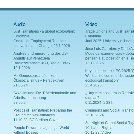
Audio
Video
Just Transitions - a global exploration:
Trade Unions and Just Transit
Colombia
Colombia
Centre for Employment Relations,
Juni 2025, University of Leed
Innovation and Change, 26.1.2026
Josè Luis Carretero y Dario Az
Analyse und Einordnung des US-
Modelos, experiencias y deba
Angriffs auf Venezuela
pensar la autogestión en el si
Radiozwitschern #39, Radio Corax
13.12.2025
10.1.2026
Keynote Lecture ILPC 2025 "P
Mit Genossenschaften zum
Work at the centre of the socio
Ökosozialismus – Perspektiven
ecological transition"
21.05.24
25.4.2025
Azzellini und IDA: Rätedemokratie und
¿Hay caminos para la Resiste
Arbeitszeitrechnung
utopías?
27.05.24
6.11.2024, 1:33 h
Politics of Translation: Preparing the
Commons and Social Transfo
Ground for New Alliances
26.10.2024
11.10.23, BG Berliner Gazette
3rd Night of Global Social Rig
People Power - Imagining a World
10: Labor Rights
without Bosses
10.12.23. Video