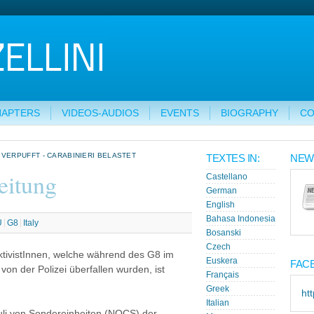
HAPTERS
VIDEOS-AUDIOS
EVENTS
BIOGRAPHY
CO
ERPUFFT - CARABINIERI BELASTET
TEXTES IN:
NEW
eitung
Castellano
German
English
Bahasa Indonesia
U
G8
Italy
Bosanski
Czech
tivistInnen, welche während des G8 im
Euskera
FAC
von der Polizei überfallen wurden, ist
Français
Greek
ht
Italian
uli von Sondereinheiten (NOCS) der