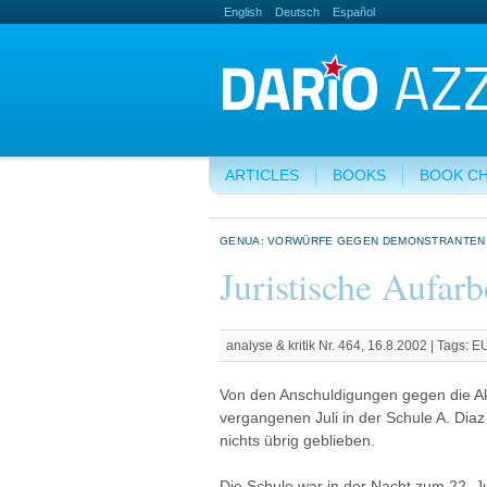
English
Deutsch
Español
ARTICLES
BOOKS
BOOK C
GENUA: VORWÜRFE GEGEN DEMONSTRANTEN V
Juristische Aufarb
analyse & kritik Nr. 464, 16.8.2002 |
Tags:
E
Von den Anschuldigungen gegen die Ak
vergangenen Juli in der Schule A. Diaz 
nichts übrig geblieben.
Die Schule war in der Nacht zum 22. J