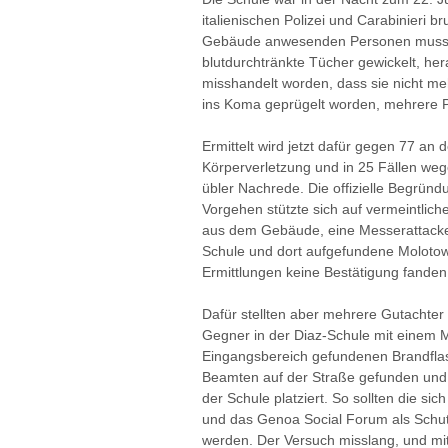
italienischen Polizei und Carabinieri 
Gebäude anwesenden Personen musste
blutdurchtränkte Tücher gewickelt, he
misshandelt worden, dass sie nicht me
ins Koma geprügelt worden, mehrere P
Ermittelt wird jetzt dafür gegen 77 an
Körperverletzung und in 25 Fällen we
übler Nachrede. Die offizielle Begrün
Vorgehen stützte sich auf vermeintlich
aus dem Gebäude, eine Messerattacke a
Schule und dort aufgefundene Molotow
Ermittlungen keine Bestätigung fanden
Dafür stellten aber mehrere Gutachter 
Gegner in der Diaz-Schule mit einem M
Eingangsbereich gefundenen Brandfla
Beamten auf der Straße gefunden und v
der Schule platziert. So sollten die sic
und das Genoa Social Forum als Schut
werden. Der Versuch misslang, und mit