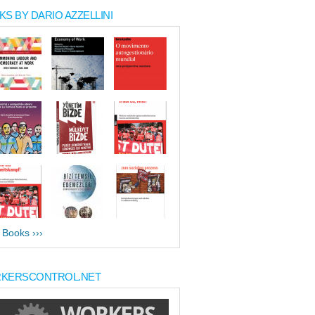
S BY DARIO AZZELLINI
l Books ›››
KERSCONTROL.NET