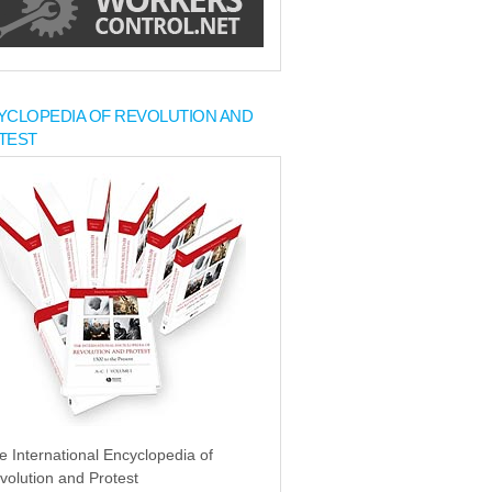
YCLOPEDIA OF REVOLUTION AND
TEST
e International Encyclopedia of
volution and Protest