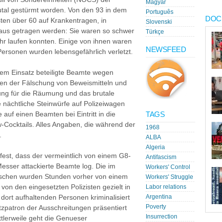
Magyar
brutal gestürmt worden. Von den 93 in dem
Português
DOC
n über 60 auf Krankentragen, in
Slovenski
raus getragen werden: Sie waren so schwer
Türkçe
hr laufen konnten. Einige von ihnen waren
NEWSFEED
ersonen wurden lebensgefährlich verletzt.
 dem Einsatz beteiligte Beamte wegen
gen der Fälschung von Beweismitteln und
dung für die Räumung und das brutale
e nächtliche Steinwürfe auf Polizeiwagen
TAGS
uf einen Beamten bei Eintritt in die
-Cocktails. Alles Angaben, die während der
1968
.
ALBA
Algeria
fest, dass der vermeintlich von einem G8-
Antifascism
esser attackierte Beamte log. Die im
Workers' Control
schen wurden Stunden vorher von einem
Workers' Struggle
on den eingesetzten Polizisten gezielt in
Labor relations
h dort aufhaltenden Personen kriminalisiert
Argentina
Poverty
zpatron der Ausschreitungen präsentiert
Insurrection
tlerweile geht die Genueser