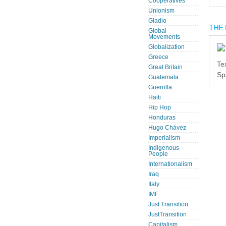
Cooperatives
Unionism
Gladio
THE 
Global
Movements
Globalization
Greece
Te
Great Britain
Sp
Guatemala
Guerrilla
Haiti
Hip Hop
Honduras
Hugo Chávez
Imperialism
Indigenous
People
Internationalism
Iraq
Italy
IMF
Just Transition
JustTransition
Capitalism