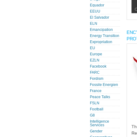
Equador
EEUU
El Salvador
ELN
Emancipation
ENC
Energy Transition
PRO
Expropriation
EU
Europe
EZLN
Facebook
FARC
Fordism
Fossile Energien
France
Peace Talks
FSLN
Football
G8
Intelligence
Services
Th
Gender
Re