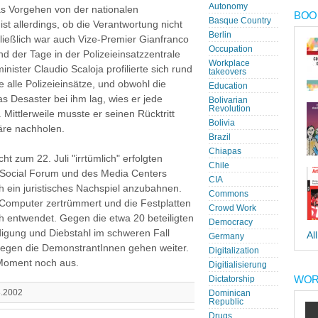
Autonomy
as Vorgehen von der nationalen
BOOK
Basque Country
ist allerdings, ob die Verantwortung nicht
Berlin
hließlich war auch Vize-Premier Gianfranco
Occupation
d der Tage in der Polizeieinsatzzentrale
Workplace
ister Claudio Scaloja profilierte sich rund
takeovers
e alle Polizeieinsätze, und obwohl die
Education
as Desaster bei ihm lag, wies er jede
Bolivarian
Revolution
 Mittlerweile musste er seinen Rücktritt
Bolivia
färe nachholen.
Brazil
Chiapas
ht zum 22. Juli "irrtümlich" erfolgten
Chile
ocial Forum und des Media Centers
CIA
h ein juristisches Nachspiel anzubahnen.
Commons
e Computer zertrümmert und die Festplatten
Crowd Work
h entwendet. Gegen die etwa 20 beteiligten
Democracy
igung und Diebstahl im schweren Fall
Al
Germany
 gegen die DemonstrantInnen gehen weiter.
Digitalization
 Moment noch aus.
Digitialisierung
WOR
Dictatorship
.8.2002
Dominican
Republic
Drugs