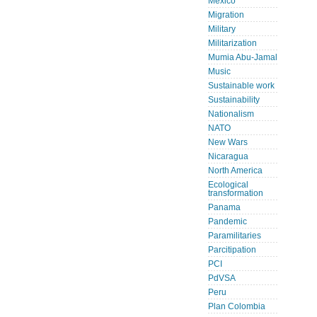
Mexico
Migration
Military
Militarization
Mumia Abu-Jamal
Music
Sustainable work
Sustainability
Nationalism
NATO
New Wars
Nicaragua
North America
Ecological
transformation
Panama
Pandemic
Paramilitaries
Parcitipation
PCI
PdVSA
Peru
Plan Colombia