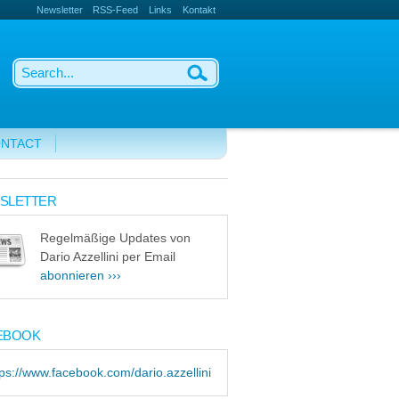
Newsletter
RSS-Feed
Links
Kontakt
NTACT
SLETTER
Regelmäßige Updates von
Dario Azzellini per Email
abonnieren ›››
EBOOK
tps://www.facebook.com/dario.azzellini