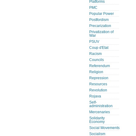
Platforms
PMC
Popular Power
Postfordism
Precarization
Privatization of
War
PSUV
Coup d'Etat
Racism
Councils
Referendum
Religion
Repression
Resources
Revolution
Rojava
Self-
administration
Mercenaries
Solidarity
Economy
Social Movements
Socialism