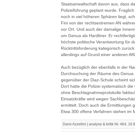
Staatsanwaltschaft davon aus, dass d
Polizeiführung geplant wurde. Fraglich 
noch in viel höheren Sphären liegt, sc
Fini von der rechtsextremen AN währen
vor Ort. Und auch der damalige Innenmin
um Genua als Hardliner. Er rechtfertigt
höchste politische Verantwortung für d
Rücktrittsforderung kategorisch zurück.
allerdings auf Grund einer anderen Af
Auch bezüglich der ebenfalls in der Nac
Durchsuchung der Räume des Genua S
gegenüber der Diaz-Schule scheint sic
Dort hatte die Polizei systematisch di
ohne Beschlagnahmeprotokolle faktisc
Einsatzkräfte wird wegen Sachbeschäd
ermittelt. Doch auch die Ermittlungen
Etwa 300 offene Verfahren stehen im
Dario Azzellini | analyse & kritik Nr. 464, 16