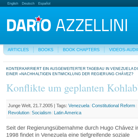
English
Deutsch
Español
ARTICLES
BOOKS
BOOK CHAPTERS
VIDEOS-AUDI
KONTERKARRIERT EIN AUSGEWEITERTER TAGEBAU IN VENEZUELA DIE
EINER »NACHHALTIGEN ENTWICKLUNG DER REGIERUNG CHÁVEZ?
Konflikte um geplanten Kohla
Junge Welt, 21.7.2005 |
Tags:
Venezuela
Constitutional Reform
Revolution
Socialism
Latin America
Seit der Regierungsübernahme durch Hugo Chávez i
1998 findet in Venezuela eine tiefgreifende soziale