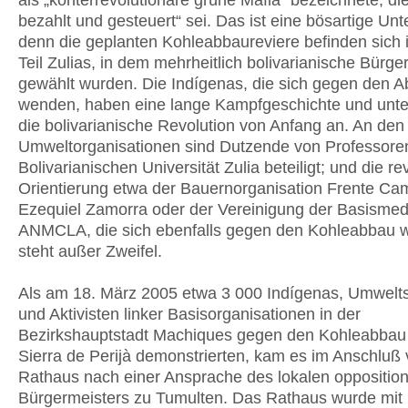
als „konterrevolutionäre grüne Mafia“ bezeichnete, d
bezahlt und gesteuert“ sei. Das ist eine bösartige Unt
denn die geplanten Kohleabbaureviere befinden sich 
Teil Zulias, in dem mehrheitlich bolivarianische Bürge
gewählt wurden. Die Indígenas, die sich gegen den 
wenden, haben eine lange Kampfgeschichte und unte
die bolivarianische Revolution von Anfang an. An den
Umweltorganisationen sind Dutzende von Professore
Bolivarianischen Universität Zulia beteiligt; und die re
Orientierung etwa der Bauernorganisation Frente Ca
Ezequiel Zamorra oder der Vereinigung der Basismed
ANMCLA, die sich ebenfalls gegen den Kohleabbau 
steht außer Zweifel.
Als am 18. März 2005 etwa 3 000 Indígenas, Umwelt
und Aktivisten linker Basisorganisationen in der
Bezirkshauptstadt Machiques gegen den Kohleabbau 
Sierra de Perijà demonstrierten, kam es im Anschluß
Rathaus nach einer Ansprache des lokalen opposition
Bürgermeisters zu Tumulten. Das Rathaus wurde mit