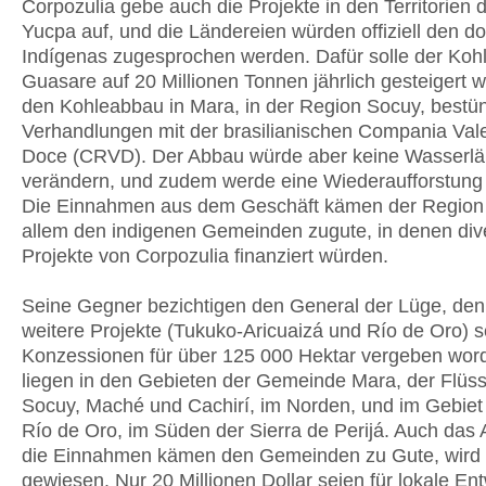
Corpozulia gebe auch die Projekte in den Territorien 
Yucpa auf, und die Ländereien würden offiziell den d
Indígenas zugesprochen werden. Dafür solle der Koh
Guasare auf 20 Millionen Tonnen jährlich gesteigert 
den Kohleabbau in Mara, in der Region Socuy, bestü
Verhandlungen mit der brasilianischen Compania Val
Doce (CRVD). Der Abbau würde aber keine Wasserlä
verändern, und zudem werde eine Wiederaufforstung f
Die Einnahmen aus dem Geschäft kämen der Region
allem den indigenen Gemeinden zugute, in denen div
Projekte von Corpozulia finanziert würden.
Seine Gegner bezichtigen den General der Lüge, den
weitere Projekte (Tukuko-Aricuaizá und Río de Oro) s
Konzessionen für über 125 000 Hektar vergeben wor
liegen in den Gebieten der Gemeinde Mara, der Flüs
Socuy, Maché und Cachirí, im Norden, und im Gebiet
Río de Oro, im Süden der Sierra de Perijá. Auch das
die Einnahmen kämen den Gemeinden zu Gute, wird 
gewiesen. Nur 20 Millionen Dollar seien für lokale En