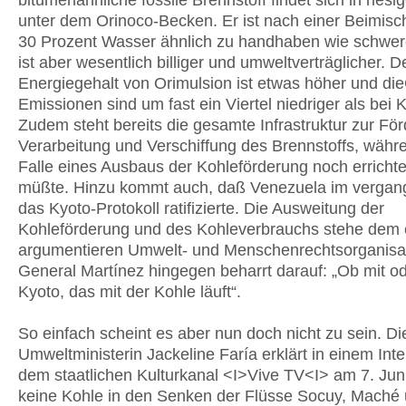
bitumenähnliche fossile Brennstoff findet sich in rie
unter dem Orinoco-Becken. Er ist nach einer Beimis
30 Prozent Wasser ähnlich zu handhaben wie schwer
ist aber wesentlich billiger und umweltverträglicher. D
Energiegehalt von Orimulsion ist etwas höher und di
Emissionen sind um fast ein Viertel niedriger als bei 
Zudem steht bereits die gesamte Infrastruktur zur Fö
Verarbeitung und Verschiffung des Brennstoffs, währe
Falle eines Ausbaus der Kohleförderung noch erricht
müßte. Hinzu kommt auch, daß Venezuela im vergan
das Kyoto-Protokoll ratifizierte. Die Ausweitung der
Kohleförderung und des Kohleverbrauchs stehe dem 
argumentieren Umwelt- und Menschenrechtsorganisa
General Martínez hingegen beharrt darauf: „Ob mit o
Kyoto, das mit der Kohle läuft“.
So einfach scheint es aber nun doch nicht zu sein. Di
Umweltministerin Jackeline Faría erklärt in einem Inte
dem staatlichen Kulturkanal <I>Vive TV<I> am 7. Juni
keine Kohle in den Senken der Flüsse Socuy, Maché 