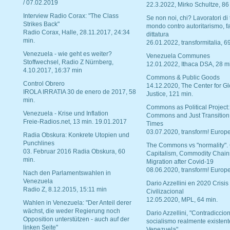
/ 07.02.2019
22.3.2022, Mirko Schultze, 86
Interview Radio Corax: "The Class
Se non noi, chi? Lavoratori di t
Strikes Back"
mondo contro autoritarismo, f
Radio Corax, Halle, 28.11.2017, 24:34
dittatura
min.
26.01.2022, transformitalia, 6
Venezuela - wie geht es weiter?
Venezuela Communes
Stoffwechsel, Radio Z Nürnberg,
12.01.2022, Ithaca DSA, 28 m
4.10.2017, 16:37 min
Commons & Public Goods
Control Obrero
14.12.2020, The Center for Gl
IROLA IRRATIA 30 de enero de 2017, 58
Justice, 121 min.
min.
Commons as Political Project:
Venezuela - Krise und Inflation
Commons and Just Transition
Freie-Radios.net, 13 min. 19.01.2017
Times
03.07.2020, transform! Europe
Radia Obskura: Konkrete Utopien und
Punchlines
The Commons vs "normality".
03. Februar 2016 Radia Obskura, 60
Capitalism, Commodity Chain
min.
Migration after Covid-19
08.06.2020, transform! Europe
Nach den Parlamentswahlen in
Venezuela
Dario Azzellini en 2020 Crisis
Radio Z, 8.12.2015, 15:11 min
Civilizacional
12.05.2020, MPL, 64 min.
Wahlen in Venezuela: "Der Anteil derer
wächst, die weder Regierung noch
Dario Azzellini, "Contradiccio
Opposition unterstützen - auch auf der
socialismo realmente existent
linken Seite"
Venezuela"