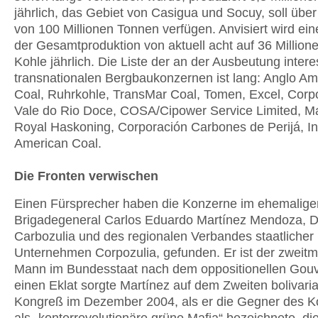
jährlich, das Gebiet von Casigua und Socuy, soll übe
von 100 Millionen Tonnen verfügen. Anvisiert wird ei
der Gesamtproduktion von aktuell acht auf 36 Millio
Kohle jährlich. Die Liste der an der Ausbeutung intere
transnationalen Bergbaukonzernen ist lang: Anglo Am
Coal, Ruhrkohle, TransMar Coal, Tomen, Excel, Corp
Vale do Rio Doce, COSA/Cipower Service Limited, M
Royal Haskoning, Corporación Carbones de Perijá, In
American Coal.
Die Fronten verwischen
Einen Fürsprecher haben die Konzerne im ehemalige
Brigadegeneral Carlos Eduardo Martínez Mendoza, Di
Carbozulia und des regionalen Verbandes staatlicher
Unternehmen Corpozulia, gefunden. Er ist der zweitm
Mann im Bundesstaat nach dem oppositionellen Gouv
einen Eklat sorgte Martínez auf dem Zweiten bolivari
Kongreß im Dezember 2004, als er die Gegner des 