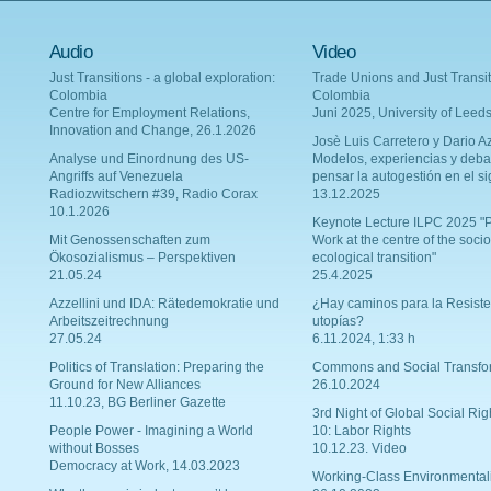
Audio
Video
Just Transitions - a global exploration:
Trade Unions and Just Transit
Colombia
Colombia
Centre for Employment Relations,
Juni 2025, University of Leed
Innovation and Change, 26.1.2026
Josè Luis Carretero y Dario Az
Analyse und Einordnung des US-
Modelos, experiencias y deba
Angriffs auf Venezuela
pensar la autogestión en el si
Radiozwitschern #39, Radio Corax
13.12.2025
10.1.2026
Keynote Lecture ILPC 2025 "P
Mit Genossenschaften zum
Work at the centre of the socio
Ökosozialismus – Perspektiven
ecological transition"
21.05.24
25.4.2025
Azzellini und IDA: Rätedemokratie und
¿Hay caminos para la Resiste
Arbeitszeitrechnung
utopías?
27.05.24
6.11.2024, 1:33 h
Politics of Translation: Preparing the
Commons and Social Transfo
Ground for New Alliances
26.10.2024
11.10.23, BG Berliner Gazette
3rd Night of Global Social Rig
People Power - Imagining a World
10: Labor Rights
without Bosses
10.12.23. Video
Democracy at Work, 14.03.2023
Working-Class Environmental