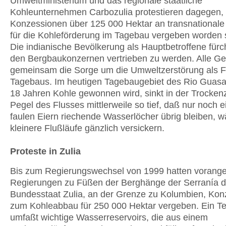
Umweltministerium und das regionale staatliche
Kohleunternehmen Carbozulia protestieren dagegen,
Konzessionen über 125 000 Hektar an transnational
für die Kohleförderung im Tagebau vergeben worden s
Die indianische Bevölkerung als Hauptbetroffene fürc
den Bergbaukonzernen vertrieben zu werden. Alle Ge
gemeinsam die Sorge um die Umweltzerstörung als F
Tagebaus. Im heutigen Tagebaugebiet des Rio Guasar
18 Jahren Kohle gewonnen wird, sinkt in der Trockenz
Pegel des Flusses mittlerweile so tief, daß nur noch 
faulen Eiern riechende Wasserlöcher übrig bleiben, 
kleinere Flußläufe gänzlich versickern.
Proteste in Zulia
Bis zum Regierungswechsel von 1999 hatten vorang
Regierungen zu Füßen der Berghänge der Serranía de
Bundesstaat Zulia, an der Grenze zu Kolumbien, Ko
zum Kohleabbau für 250 000 Hektar vergeben. Ein Te
umfaßt wichtige Wasserreservoirs, die aus einem