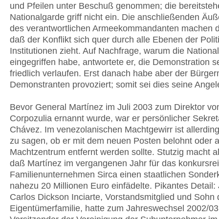
und Pfeilen unter Beschuß genommen; die bereitste
Nationalgarde griff nicht ein. Die anschließenden Äu
des verantwortlichen Armeekommandanten machen de
daß der Konflikt sich quer durch alle Ebenen der Polit
Institutionen zieht. Auf Nachfrage, warum die Nationa
eingegriffen habe, antwortete er, die Demonstration s
friedlich verlaufen. Erst danach habe aber der Bürger
Demonstranten provoziert; somit sei dies seine Angel
Bevor General Martínez im Juli 2003 zum Direktor vo
Corpozulia ernannt wurde, war er persönlicher Sekret
Chávez. Im venezolanischen Machtgewirr ist allerdin
zu sagen, ob er mit dem neuen Posten belohnt oder
Machtzentrum entfernt werden sollte. Stutzig macht al
daß Martínez im vergangenen Jahr für das konkursrei
Familienunternehmen Sirca einen staatlichen Sonderk
nahezu 20 Millionen Euro einfädelte. Pikantes Detail:
Carlos Dickson Inciarte, Vorstandsmitglied und Sohn 
Eigentümerfamilie, hatte zum Jahreswechsel 2002/03