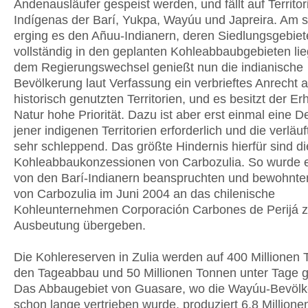
Andenausläufer gespeist werden, und fällt auf Territor
Indígenas der Barí, Yukpa, Wayúu und Japreira. Am 
erging es den Añuu-Indianern, deren Siedlungsgebiet
vollständig in den geplanten Kohleabbaubgebieten li
dem Regierungswechsel genießt nun die indianische
Bevölkerung laut Verfassung ein verbrieftes Anrecht a
historisch genutzten Territorien, und es besitzt der Erh
Natur hohe Priorität. Dazu ist aber erst einmal eine 
jener indigenen Territorien erforderlich und die verläuft
sehr schleppend. Das größte Hindernis hierfür sind di
Kohleabbaukonzessionen von Carbozulia. So wurde ei
von den Barí-Indianern beanspruchten und bewohnten 
von Carbozulia im Juni 2004 an das chilenische
Kohleunternehmen Corporación Carbones de Perijá z
Ausbeutung übergeben.
Die Kohlereserven in Zulia werden auf 400 Millionen 
den Tageabbau und 50 Millionen Tonnen unter Tage g
Das Abbaugebiet von Guasare, wo die Wayúu-Bevöl
schon lange vertrieben wurde, produziert 6,8 Million