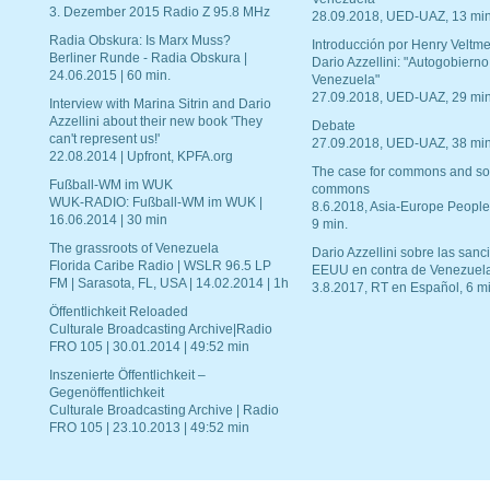
3. Dezember 2015 Radio Z 95.8 MHz
28.09.2018, UED-UAZ, 13 min
Radia Obskura: Is Marx Muss?
Introducción por Henry Veltme
Berliner Runde - Radia Obskura |
Dario Azzellini: "Autogobierno
24.06.2015 | 60 min.
Venezuela"
27.09.2018, UED-UAZ, 29 min
Interview with Marina Sitrin and Dario
Azzellini about their new book 'They
Debate
can't represent us!'
27.09.2018, UED-UAZ, 38 min
22.08.2014 | Upfront, KPFA.org
The case for commons and so
Fußball-WM im WUK
commons
WUK-RADIO: Fußball-WM im WUK |
8.6.2018, Asia-Europe People
16.06.2014 | 30 min
9 min.
The grassroots of Venezuela
Dario Azzellini sobre las san
Florida Caribe Radio | WSLR 96.5 LP
EEUU en contra de Venezuel
FM | Sarasota, FL, USA | 14.02.2014 | 1h
3.8.2017, RT en Español, 6 mi
Öffentlichkeit Reloaded
Culturale Broadcasting Archive|Radio
FRO 105 | 30.01.2014 | 49:52 min
Inszenierte Öffentlichkeit –
Gegenöffentlichkeit
Culturale Broadcasting Archive | Radio
FRO 105 | 23.10.2013 | 49:52 min