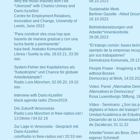
Why the music industry won’t be
06.10.2023
“Uberized” with Charles Umney and
Sustainable Work
Dario Azzellini
Berliner Gazette - Allied Grou
Centre for Employment Relations,
16.10.2023
Innovation and Change, University of
Leeds, June 2022
Betriebsbesetzungen und
Arbeiter*innenkontrolle
"Para construir otra cosa hay que
26.06.2023
hacerlo de manera gradual y con una
lucha fuerte y permanente"
"El trabajo común: bases teóri
hala bedi. Arabako Komunikabide
ejemplo de la empresas recu
Librea / Suelta la olla, 18.03.21, 33:30
por sus trabajadores"
min
Demokrazia Komunala, 29.12
System-Fehler des Kapitalismus als
People Power - Imagining a W
"Katastrophe" und Chance für globale
without Bosses
Arbeiterkämpfe?
Democracy at Work, 14.03.20
Radio Lora München, 02.06.20, 19:10
Video: Panel „Alternative Dem
min
Alternatives to Democracy“
Interview with Dario Azzellini
Rosa Luxemburgo Stiftung, 1
black agenda radio 25nov2019
Vídeo - Seminario: ¿Son las p
Die Zukunft Venezuelas
digitales el futuro del trabajo?
Radio Lora München in freie-radios.net /
Unidad Académica de Estudio
13:59min / 04.02.19
Desarrollo de la Universidad
de Zacatecas, 01.11.22
Zur Lage in Venezuela - Gespräch mit
Dario Azzellini
Arbeiter*innen als Boss. Des
coloRadio in freie-radios.net / 20:33 min
eigener Schmied!