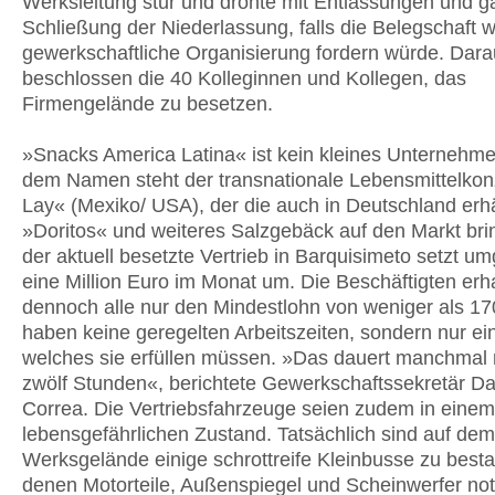
Werksleitung stur und drohte mit Entlassungen und g
Schließung der Niederlassung, falls die Belegschaft w
gewerkschaftliche Organisierung fordern würde. Dara
beschlossen die 40 Kolleginnen und Kollegen, das
Firmengelände zu besetzen.
»Snacks America Latina« ist kein kleines Unternehme
dem Namen steht der transnationale Lebensmittelkon
Lay« (Mexiko/ USA), der die auch in Deutschland erhä
»Doritos« und weiteres Salzgebäck auf den Markt bring
der aktuell besetzte Vertrieb in Barquisimeto setzt u
eine Million Euro im Monat um. Die Beschäftigten erh
dennoch alle nur den Mindestlohn von weniger als 17
haben keine geregelten Arbeitszeiten, sondern nur e
welches sie erfüllen müssen. »Das dauert manchmal 
zwölf Stunden«, berichtete Gewerkschaftssekretär D
Correa. Die Vertriebsfahrzeuge seien zudem in einem
lebensgefährlichen Zustand. Tatsächlich sind auf dem
Werksgelände einige schrottreife Kleinbusse zu besta
denen Motorteile, Außenspiegel und Scheinwerfer notd