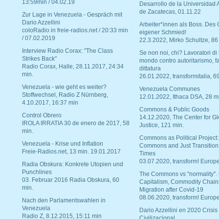
13:59min / 04.02.19
Desarrollo de la Universidad
de Zacatecas, 01.11.22
Zur Lage in Venezuela - Gespräch mit
Dario Azzellini
Arbeiter*innen als Boss. Des
coloRadio in freie-radios.net / 20:33 min
eigener Schmied!
/ 07.02.2019
22.3.2022, Mirko Schultze, 86
Interview Radio Corax: "The Class
Se non noi, chi? Lavoratori di t
Strikes Back"
mondo contro autoritarismo, f
Radio Corax, Halle, 28.11.2017, 24:34
dittatura
min.
26.01.2022, transformitalia, 6
Venezuela - wie geht es weiter?
Venezuela Communes
Stoffwechsel, Radio Z Nürnberg,
12.01.2022, Ithaca DSA, 28 m
4.10.2017, 16:37 min
Commons & Public Goods
Control Obrero
14.12.2020, The Center for Gl
IROLA IRRATIA 30 de enero de 2017, 58
Justice, 121 min.
min.
Commons as Political Project:
Venezuela - Krise und Inflation
Commons and Just Transition
Freie-Radios.net, 13 min. 19.01.2017
Times
03.07.2020, transform! Europe
Radia Obskura: Konkrete Utopien und
Punchlines
The Commons vs "normality".
03. Februar 2016 Radia Obskura, 60
Capitalism, Commodity Chain
min.
Migration after Covid-19
08.06.2020, transform! Europe
Nach den Parlamentswahlen in
Venezuela
Dario Azzellini en 2020 Crisis
Radio Z, 8.12.2015, 15:11 min
Civilizacional