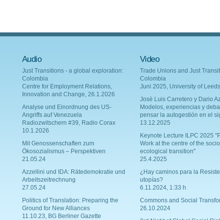
Audio
Video
Just Transitions - a global exploration:
Trade Unions and Just Transit
Colombia
Colombia
Centre for Employment Relations,
Juni 2025, University of Leed
Innovation and Change, 26.1.2026
Josè Luis Carretero y Dario Az
Analyse und Einordnung des US-
Modelos, experiencias y deba
Angriffs auf Venezuela
pensar la autogestión en el si
Radiozwitschern #39, Radio Corax
13.12.2025
10.1.2026
Keynote Lecture ILPC 2025 "P
Mit Genossenschaften zum
Work at the centre of the socio
Ökosozialismus – Perspektiven
ecological transition"
21.05.24
25.4.2025
Azzellini und IDA: Rätedemokratie und
¿Hay caminos para la Resiste
Arbeitszeitrechnung
utopías?
27.05.24
6.11.2024, 1:33 h
Politics of Translation: Preparing the
Commons and Social Transfo
Ground for New Alliances
26.10.2024
11.10.23, BG Berliner Gazette