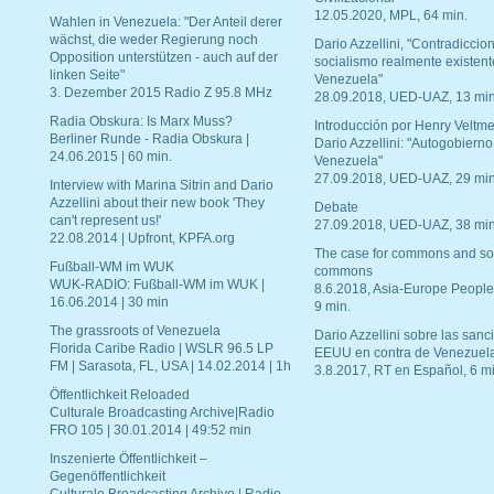
12.05.2020, MPL, 64 min.
Wahlen in Venezuela: "Der Anteil derer
wächst, die weder Regierung noch
Dario Azzellini, "Contradiccio
Opposition unterstützen - auch auf der
socialismo realmente existent
linken Seite"
Venezuela"
3. Dezember 2015 Radio Z 95.8 MHz
28.09.2018, UED-UAZ, 13 min
Radia Obskura: Is Marx Muss?
Introducción por Henry Veltme
Berliner Runde - Radia Obskura |
Dario Azzellini: "Autogobierno
24.06.2015 | 60 min.
Venezuela"
27.09.2018, UED-UAZ, 29 min
Interview with Marina Sitrin and Dario
Azzellini about their new book 'They
Debate
can't represent us!'
27.09.2018, UED-UAZ, 38 min
22.08.2014 | Upfront, KPFA.org
The case for commons and so
Fußball-WM im WUK
commons
WUK-RADIO: Fußball-WM im WUK |
8.6.2018, Asia-Europe People
16.06.2014 | 30 min
9 min.
The grassroots of Venezuela
Dario Azzellini sobre las san
Florida Caribe Radio | WSLR 96.5 LP
EEUU en contra de Venezuel
FM | Sarasota, FL, USA | 14.02.2014 | 1h
3.8.2017, RT en Español, 6 mi
Öffentlichkeit Reloaded
Culturale Broadcasting Archive|Radio
FRO 105 | 30.01.2014 | 49:52 min
Inszenierte Öffentlichkeit –
Gegenöffentlichkeit