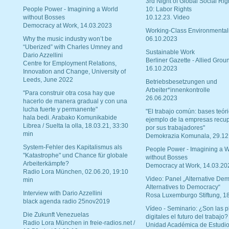
3rd Night of Global Social Rig
People Power - Imagining a World
10: Labor Rights
without Bosses
10.12.23. Video
Democracy at Work, 14.03.2023
Working-Class Environmental
Why the music industry won’t be
06.10.2023
“Uberized” with Charles Umney and
Sustainable Work
Dario Azzellini
Berliner Gazette - Allied Grou
Centre for Employment Relations,
16.10.2023
Innovation and Change, University of
Leeds, June 2022
Betriebsbesetzungen und
Arbeiter*innenkontrolle
"Para construir otra cosa hay que
26.06.2023
hacerlo de manera gradual y con una
lucha fuerte y permanente"
"El trabajo común: bases teóri
hala bedi. Arabako Komunikabide
ejemplo de la empresas recu
Librea / Suelta la olla, 18.03.21, 33:30
por sus trabajadores"
min
Demokrazia Komunala, 29.12
System-Fehler des Kapitalismus als
People Power - Imagining a W
"Katastrophe" und Chance für globale
without Bosses
Arbeiterkämpfe?
Democracy at Work, 14.03.20
Radio Lora München, 02.06.20, 19:10
Video: Panel „Alternative Dem
min
Alternatives to Democracy“
Interview with Dario Azzellini
Rosa Luxemburgo Stiftung, 1
black agenda radio 25nov2019
Vídeo - Seminario: ¿Son las p
Die Zukunft Venezuelas
digitales el futuro del trabajo?
Radio Lora München in freie-radios.net /
Unidad Académica de Estudio