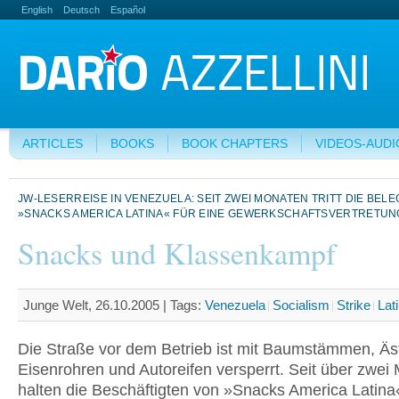
English
Deutsch
Español
ARTICLES
BOOKS
BOOK CHAPTERS
VIDEOS-AUDI
JW-LESERREISE IN VENEZUELA: SEIT ZWEI MONATEN TRITT DIE BEL
»SNACKS AMERICA LATINA« FÜR EINE GEWERKSCHAFTSVERTRETUN
Snacks und Klassenkampf
Junge Welt, 26.10.2005 |
Tags:
Venezuela
Socialism
Strike
Lat
Die Straße vor dem Betrieb ist mit Baumstämmen, Äs
Eisenrohren und Autoreifen versperrt. Seit über zwei
halten die Beschäftigten von »Snacks America Latin