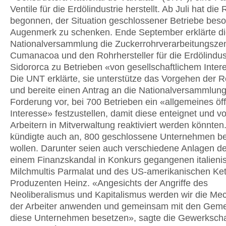
Ventile für die Erdölindustrie herstellt. Ab Juli hat die
begonnen, der Situation geschlossener Betriebe bes
Augenmerk zu schenken. Ende September erklärte d
Nationalversammlung die Zuckerrohrverarbeitungszen
Cumanacoa und den Rohrhersteller für die Erdölindus
Sidororca zu Betrieben «von gesellschaftlichem Inter
Die UNT erklärte, sie unterstütze das Vorgehen der 
und bereite einen Antrag an die Nationalversammlung
Forderung vor, bei 700 Betrieben ein «allgemeines öff
Interesse» festzustellen, damit diese enteignet und v
Arbeitern in Mitverwaltung reaktiviert werden könnte
kündigte auch an, 800 geschlossene Unternehmen b
wollen. Darunter seien auch verschiedene Anlagen d
einem Finanzskandal in Konkurs gegangenen italieni
Milchmultis Parmalat und des US-amerikanischen Ke
Produzenten Heinz. «Angesichts der Angriffe des
Neoliberalismus und Kapitalismus werden wir die M
der Arbeiter anwenden und gemeinsam mit den Gem
diese Unternehmen besetzen», sagte die Gewerkscha