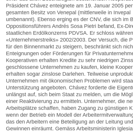
Präsident Chávez enteignete am 19. Januar 2005 per
gesamten Besitz von Venepal (mittlerweile in Invepal
umbenannt). Ebenso erging es der CNV, die sich im B
Oppositionsführers Andrés Sosa Pietri befand, Ex-Dir
staatlichen Erdölkonzerns PDVSA. Er schloss währe
«Unternehmerstreiks» 2002/2003. Der Versuch, die P
für den Binnenmarkt zu steigern, beschränkt sich nich
Enteignungen oder Förderungen für Privatunternehm
Kooperativen erhalten Kredite zu sehr niedrigen Zins
geschlossene Unternehmen zu kaufen, kleine Kooper
erhalten sogar zinslose Darlehen. Teilweise unproduk
Unternehmen mit ökonomischen Problemen wird staat
Unterstützung angeboten. Chávez forderte die Eigen
unlängst auf, sich beim Staat zu melden, um die Mögl
einer Reaktivierung zu ermitteln. Unternehmer, die n
Arbeitsplätze schaffen, haben Zugang zu günstigen K
wenn der Betrieb ein Modell der Arbeitermitverwaltung
das den Arbeitern eine Beteiligung an der Leitung un
Gewinnen einräumt. Gemäss Arbeitsministerin Iglesi