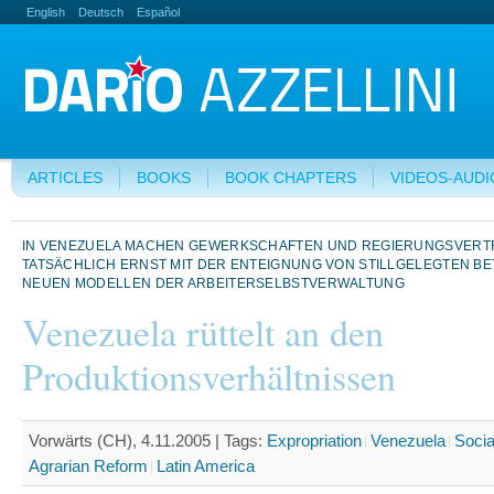
English
Deutsch
Español
ARTICLES
BOOKS
BOOK CHAPTERS
VIDEOS-AUDI
IN VENEZUELA MACHEN GEWERKSCHAFTEN UND REGIERUNGSVERT
TATSÄCHLICH ERNST MIT DER ENTEIGNUNG VON STILLGELEGTEN B
NEUEN MODELLEN DER ARBEITERSELBSTVERWALTUNG
Venezuela rüttelt an den
Produktionsverhältnissen
Vorwärts (CH), 4.11.2005 |
Tags:
Expropriation
Venezuela
Socia
Agrarian Reform
Latin America