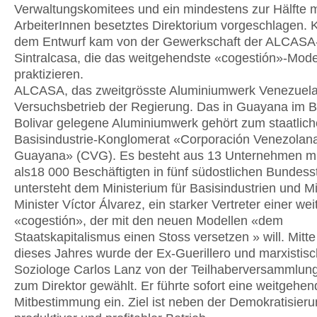
Verwaltungskomitees und ein mindestens zur Hälfte m
ArbeiterInnen besetztes Direktorium vorgeschlagen. Kr
dem Entwurf kam von der Gewerkschaft der ALCASA-
Sintralcasa, die das weitgehendste «cogestión»-Mode
praktizieren.
ALCASA, das zweitgrösste Aluminiumwerk Venezuelas,
Versuchsbetrieb der Regierung. Das in Guayana im 
Bolivar gelegene Aluminiumwerk gehört zum staatlic
Basisindustrie-Konglomerat «Corporación Venezolan
Guayana» (CVG). Es besteht aus 13 Unternehmen m
als18 000 Beschäftigten in fünf südostlichen Bundes
untersteht dem Ministerium für Basisindustrien und M
Minister Víctor Álvarez, ein starker Vertreter einer w
«cogestión», der mit den neuen Modellen «dem
Staatskapitalismus einen Stoss versetzen » will. Mitt
dieses Jahres wurde der Ex-Guerillero und marxistis
Soziologe Carlos Lanz von der Teilhaberversammlu
zum Direktor gewählt. Er führte sofort eine weitgehen
Mitbestimmung ein. Ziel ist neben der Demokratisieru