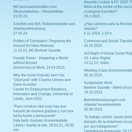
Keynote Lecture ILPC 2025 "P
Mit Genossenschaften zum
Work at the centre of the socio
Ökosozialismus – Perspektiven
ecological transition"
21.05.24
25.4.2025
Azzellini und IDA: Rätedemokratie und
¿Hay caminos para la Resiste
Arbeitszeitrechnung
utopías?
27.05.24
6.11.2024, 1:33 h
Politics of Translation: Preparing the
Commons and Social Transfo
Ground for New Alliances
26.10.2024
11.10.23, BG Berliner Gazette
3rd Night of Global Social Rig
People Power - Imagining a World
10: Labor Rights
without Bosses
10.12.23. Video
Democracy at Work, 14.03.2023
Working-Class Environmental
Why the music industry won’t be
06.10.2023
“Uberized” with Charles Umney and
Sustainable Work
Dario Azzellini
Berliner Gazette - Allied Grou
Centre for Employment Relations,
16.10.2023
Innovation and Change, University of
Leeds, June 2022
Betriebsbesetzungen und
Arbeiter*innenkontrolle
"Para construir otra cosa hay que
26.06.2023
hacerlo de manera gradual y con una
lucha fuerte y permanente"
"El trabajo común: bases teóri
hala bedi. Arabako Komunikabide
ejemplo de la empresas recu
Librea / Suelta la olla, 18.03.21, 33:30
por sus trabajadores"
min
Demokrazia Komunala, 29.12