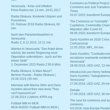
Commons as Political Project:
Venezuela - Krise und Inflation
Commons and Just Transition
Freie-Radios.net, 13 min. 19.01.2017
Times
03.07.2020, transform! Europe
Radia Obskura: Konkrete Utopien und
Punchlines
The Commons vs "normality".
03. Februar 2016 Radia Obskura, 60
Capitalism, Commodity Chain
min.
Migration after Covid-19
08.06.2020, transform! Europe
Nach den Parlamentswahlen in
Venezuela
Dario Azzellini en 2020 Crisis
Radio Z, 8.12.2015, 15:11 min
Civilizacional
12.05.2020, MPL, 64 min.
Wahlen in Venezuela: "Der Anteil derer
wächst, die weder Regierung noch
Dario Azzellini, "Contradiccio
Opposition unterstützen - auch auf der
socialismo realmente existent
linken Seite"
Venezuela"
3. Dezember 2015 Radio Z 95.8 MHz
28.09.2018, UED-UAZ, 13 min
Radia Obskura: Is Marx Muss?
Introducción por Henry Veltme
Berliner Runde - Radia Obskura |
Dario Azzellini: "Autogobierno
24.06.2015 | 60 min.
Venezuela"
27.09.2018, UED-UAZ, 29 min
Interview with Marina Sitrin and Dario
Azzellini about their new book 'They
Debate
can't represent us!'
27.09.2018, UED-UAZ, 38 min
22.08.2014 | Upfront, KPFA.org
The case for commons and so
Fußball-WM im WUK
commons
WUK-RADIO: Fußball-WM im WUK |
8.6.2018, Asia-Europe People