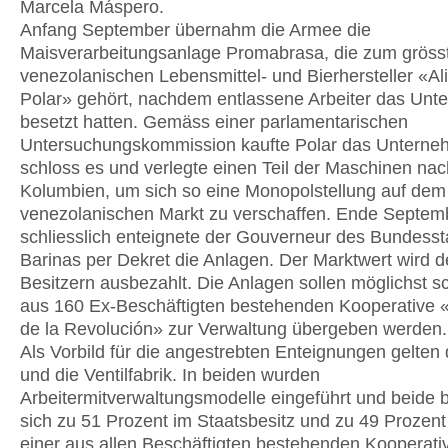
Marcela Máspero.
Anfang September übernahm die Armee die
Maisverarbeitungsanlage Promabrasa, die zum gröss
venezolanischen Lebensmittel- und Bierhersteller «A
Polar» gehört, nachdem entlassene Arbeiter das Un
besetzt hatten. Gemäss einer parlamentarischen
Untersuchungskommission kaufte Polar das Unterne
schloss es und verlegte einen Teil der Maschinen nac
Kolumbien, um sich so eine Monopolstellung auf dem
venezolanischen Markt zu verschaffen. Ende Septem
schliesslich enteignete der Gouverneur des Bundesst
Barinas per Dekret die Anlagen. Der Marktwert wird d
Besitzern ausbezahlt. Die Anlagen sollen möglichst sc
aus 160 Ex-Beschäftigten bestehenden Kooperative 
de la Revolución» zur Verwaltung übergeben werden.
Als Vorbild für die angestrebten Enteignungen gelten 
und die Ventilfabrik. In beiden wurden
Arbeitermitverwaltungsmodelle eingeführt und beide 
sich zu 51 Prozent im Staatsbesitz und zu 49 Prozent
einer aus allen Beschäftigten bestehenden Kooperati