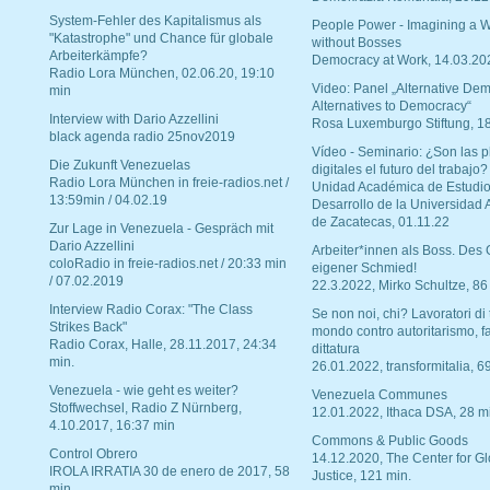
System-Fehler des Kapitalismus als
People Power - Imagining a W
"Katastrophe" und Chance für globale
without Bosses
Arbeiterkämpfe?
Democracy at Work, 14.03.20
Radio Lora München, 02.06.20, 19:10
Video: Panel „Alternative Dem
min
Alternatives to Democracy“
Interview with Dario Azzellini
Rosa Luxemburgo Stiftung, 1
black agenda radio 25nov2019
Vídeo - Seminario: ¿Son las p
Die Zukunft Venezuelas
digitales el futuro del trabajo?
Radio Lora München in freie-radios.net /
Unidad Académica de Estudio
13:59min / 04.02.19
Desarrollo de la Universidad
de Zacatecas, 01.11.22
Zur Lage in Venezuela - Gespräch mit
Dario Azzellini
Arbeiter*innen als Boss. Des
coloRadio in freie-radios.net / 20:33 min
eigener Schmied!
/ 07.02.2019
22.3.2022, Mirko Schultze, 86
Interview Radio Corax: "The Class
Se non noi, chi? Lavoratori di t
Strikes Back"
mondo contro autoritarismo, f
Radio Corax, Halle, 28.11.2017, 24:34
dittatura
min.
26.01.2022, transformitalia, 6
Venezuela - wie geht es weiter?
Venezuela Communes
Stoffwechsel, Radio Z Nürnberg,
12.01.2022, Ithaca DSA, 28 m
4.10.2017, 16:37 min
Commons & Public Goods
Control Obrero
14.12.2020, The Center for Gl
IROLA IRRATIA 30 de enero de 2017, 58
Justice, 121 min.
min.