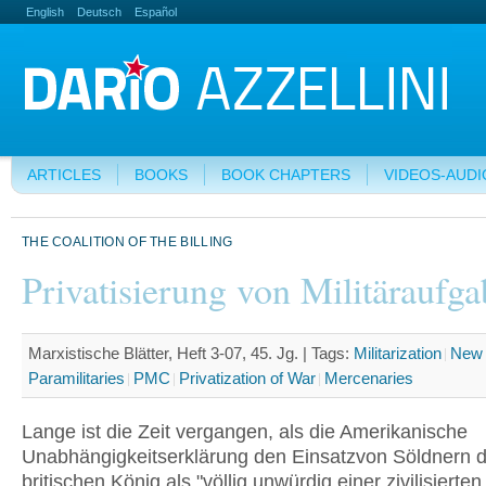
English
Deutsch
Español
ARTICLES
BOOKS
BOOK CHAPTERS
VIDEOS-AUDI
THE COALITION OF THE BILLING
Privatisierung von Militäraufg
Marxistische Blätter, Heft 3-07, 45. Jg. |
Tags:
Militarization
New
Paramilitaries
PMC
Privatization of War
Mercenaries
Lange ist die Zeit vergangen, als die Amerikanische
Unabhängigkeitserklärung den Einsatzvon Söldnern 
britischen König als "völlig unwürdig einer zivilisierten