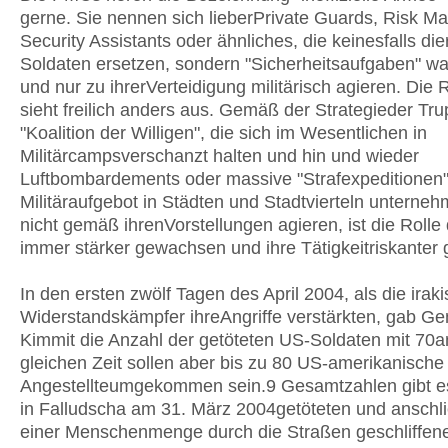
gerne. Sie nennen sich lieberPrivate Guards, Risk M
Security Assistants oder ähnliches, die keinesfalls di
Soldaten ersetzen, sondern "Sicherheitsaufgaben" 
und nur zu ihrerVerteidigung militärisch agieren. Die R
sieht freilich anders aus. Gemäß der Strategieder Tr
"Koalition der Willigen", die sich im Wesentlichen in
Militärcampsverschanzt halten und hin und wieder
Luftbombardements oder massive "Strafexpeditionen
Militäraufgebot in Städten und Stadtvierteln unterneh
nicht gemäß ihrenVorstellungen agieren, ist die Roll
immer stärker gewachsen und ihre Tätigkeitriskante
In den ersten zwölf Tagen des April 2004, als die irak
Widerstandskämpfer ihreAngriffe verstärkten, gab Ge
Kimmit die Anzahl der getöteten US-Soldaten mit 70an
gleichen Zeit sollen aber bis zu 80 US-amerikanisch
Angestellteumgekommen sein.9 Gesamtzahlen gibt es
in Falludscha am 31. März 2004getöteten und anschl
einer Menschenmenge durch die Straßen geschliffen