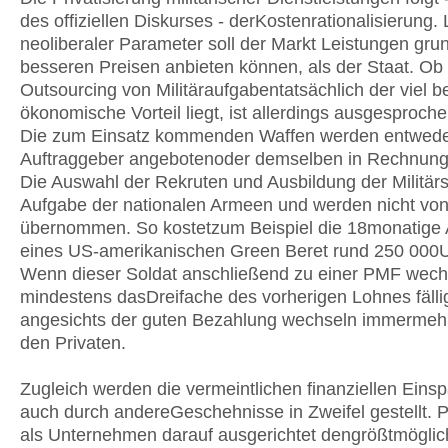
des offiziellen Diskurses - derKostenrationalisierung. 
neoliberaler Parameter soll der Markt Leistungen gru
besseren Preisen anbieten können, als der Staat. Ob
Outsourcing von Militäraufgabentatsächlich der viel
ökonomische Vorteil liegt, ist allerdings ausgesproche
Die zum Einsatz kommenden Waffen werden entwed
Auftraggeber angebotenoder demselben in Rechnung g
Die Auswahl der Rekruten und Ausbildung der Militär
Aufgabe der nationalen Armeen und werden nicht v
übernommen. So kostetzum Beispiel die 18monatige 
eines US-amerikanischen Green Beret rund 250 000U
Wenn dieser Soldat anschließend zu einer PMF wechse
mindestens dasDreifache des vorherigen Lohnes fälli
angesichts der guten Bezahlung wechseln immermehr
den Privaten.
Zugleich werden die vermeintlichen finanziellen Eins
auch durch andereGeschehnisse in Zweifel gestellt.
als Unternehmen darauf ausgerichtet dengrößtmöglich