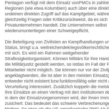
Pentagon verfügt mit dem Einsatz vonPMCs in zahlre
Regionen (wie etwa Kolumbien) auch über eine direkt
undeinen direkten Zugriff auf das Kampfgebiet, währ
gleichzeitig Fragen oder Kritikzurückweist, da es sic
Privatunternehmen handelt. Die Unternehmen selbst
wiederumunterliegen einer Schweigepflicht.
Die Beteiligung von Zivilisten an Kampfhandlungen un
Status, bringt u.a. weitreichendekriegsvölkerrechtlic
mit sich. Es wird ein Rahmen weitgehender
Straflosigkeitorganisiert. Können Militärs für ihre Ha
die Militärjustiz gestellt werden, so istdas im Fall der
Mitarbeiter nicht möglich. Sie können nur vor der Zivilj
angeklagtwerden, die ist aber in den meisten Einsatz
entweder nicht existent bzw.funktionsfähig oder nicht 
Verurteilung interessiert. Zusätzlich koppeln die me
ihre Einsätze an einen Vertrag mit den Institutionen 
in dem der Einsatzvorgenommen wird, der ihnen Imm
zusichert. Das bedeutet das schwere Verbrechenunge