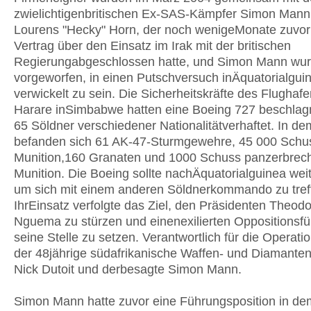
zwielichtigenbritischen Ex-SAS-Kämpfer Simon Mann 
Lourens "Hecky" Horn, der noch wenigeMonate zuvor
Vertrag über den Einsatz im Irak mit der britischen
Regierungabgeschlossen hatte, und Simon Mann wu
vorgeworfen, in einen Putschversuch inÄquatorialgui
verwickelt zu sein. Die Sicherheitskräfte des Flughaf
Harare inSimbabwe hatten eine Boeing 727 beschla
65 Söldner verschiedener Nationalitätverhaftet. In d
befanden sich 61 AK-47-Sturmgewehre, 45 000 Schu
Munition,160 Granaten und 1000 Schuss panzerbrec
Munition. Die Boeing sollte nachÄquatorialguinea weit
um sich mit einem anderen Söldnerkommando zu tref
IhrEinsatz verfolgte das Ziel, den Präsidenten Theod
Nguema zu stürzen und einenexilierten Oppositionsfü
seine Stelle zu setzen. Verantwortlich für die Operati
der 48jährige südafrikanische Waffen- und Diamante
Nick Dutoit und derbesagte Simon Mann.
Simon Mann hatte zuvor eine Führungsposition in de