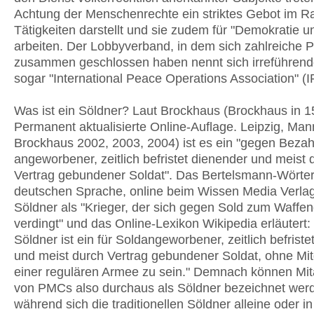
Achtung der Menschenrechte ein striktes Gebot im R
Tätigkeiten darstellt und sie zudem für "Demokratie u
arbeiten. Der Lobbyverband, in dem sich zahlreiche
zusammen geschlossen haben nennt sich irreführen
sogar "International Peace Operations Association" 
Was ist ein Söldner? Laut Brockhaus (Brockhaus in 
Permanent aktualisierte Online-Auflage. Leipzig, Man
Brockhaus 2002, 2003, 2004) ist es ein "gegen Bezah
angeworbener, zeitlich befristet dienender und meist 
Vertrag gebundener Soldat". Das Bertelsmann-Wörte
deutschen Sprache, online beim Wissen Media Verlag,
Söldner als "Krieger, der sich gegen Sold zum Waffen
verdingt" und das Online-Lexikon Wikipedia erläutert:
Söldner ist ein für Soldangeworbener, zeitlich befrist
und meist durch Vertrag gebundener Soldat, ohne Mitg
einer regulären Armee zu sein." Demnach können Mit
von PMCs also durchaus als Söldner bezeichnet wer
während sich die traditionellen Söldner alleine oder in