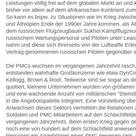
Leistungen völlig frei auf dem globalen Markt an und
bisher vor allem auf dem afrikansichen Kontinent zum
So kann es bspw. zu Situationen wie im Krieg zwische
und Äthiopien Ende der 1990er Jahre kommen, als Ät
dem russischen Flugzeugbauer Sukhoi Kampfflugzeug
russischem Wartungspersonal und Piloten unter Leas
nahm und diese sich ihrerseits von der Luftwaffe Eritr
Vertrag genommenen russischen Piloten gegenüber 
Die PMCs wuchsen im vergangenen Jahrzehnt rasch,
entstanden wahrhafte Großkonzerne wie etwa DynCo
Kellogg, Brown & Root. Teilweise sind sie sogar an d
quotiert, kleinere Unternehmen wurden von größeren
und eine wachsende Anzahl von militärischen "Dienst
in die Angebotspalette integriert. Eine Vorstellung üb
Anwachsen dieses Sektors vermitteln die Relationen
Soldaten und PMC-Mitarbeitern auf den Schlachtfeld
vergangenen Jahrzehnts. Beim ersten Krieg gegen den
noch eine von hundert auf dem Schlachtfeld anwese
Personen ein Angehöriger eines PMC gewesen sein, 