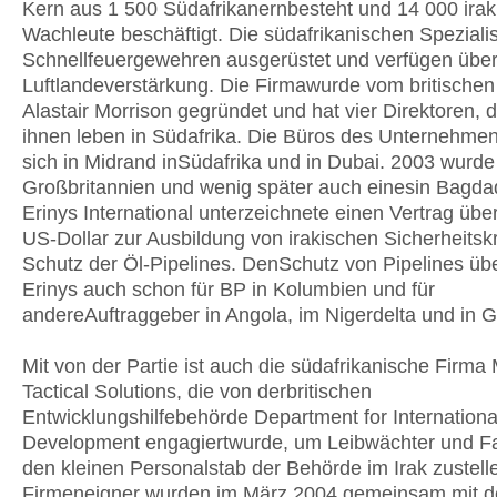
Kern aus 1 500 Südafrikanernbesteht und 14 000 irak
Wachleute beschäftigt. Die südafrikanischen Speziali
Schnellfeuergewehren ausgerüstet und verfügen übe
Luftlandeverstärkung. Die Firmawurde vom britischen 
Alastair Morrison gegründet und hat vier Direktoren, 
ihnen leben in Südafrika. Die Büros des Unternehme
sich in Midrand inSüdafrika und in Dubai. 2003 wurde
Großbritannien und wenig später auch einesin Bagdad
Erinys International unterzeichnete einen Vertrag übe
US-Dollar zur Ausbildung von irakischen Sicherheitsk
Schutz der Öl-Pipelines. DenSchutz von Pipelines ü
Erinys auch schon für BP in Kolumbien und für
andereAuftraggeber in Angola, im Nigerdelta und in 
Mit von der Partie ist auch die südafrikanische Firma
Tactical Solutions, die von derbritischen
Entwicklungshilfebehörde Department for Internationa
Development engagiertwurde, um Leibwächter und Fa
den kleinen Personalstab der Behörde im Irak zustell
Firmeneigner wurden im März 2004 gemeinsam mit 