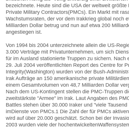
bezeichnete. Heute sind die USA der weltweit größte
Private Military Contractors(PMCs). Ein Markt mit ras
Wachstumsraten, der vor dem Irakkrieg global noch 
Milliarden Dollar betrug und nun auf etwa 200 Milliar
angestiegen ist.
Von 1994 bis 2004 unterzeichnete allein die US-Regi
3.000 Verträge mit Privatunternehmen, um sich Diens
für im Ausland stationierte Truppen zu sichern. Nach
29. Juli 2004 veröffentlichten Report des Centre for P
Integrity(Washington) wurden von der Bush-Administr
Irak Aufträge an 150 amerikanische private Militärdiens
einem Gesamtvolumen von 48,7 Milliarden Dollar ver
Nach dem US-Kontingent stellen die PMC-Truppen di
zweitstärkste "Armee" im Irak. Laut Angaben des PM
Battles stehen über 30.000 Iraker und "viele Tausend
imDienste von PMCs.1 Die Zahl der für PMCs aktiven
wird auf über 20.000 geschätzt. Schon bei der Invasi
2003 wurden viele der hochentwickeltenWaffensyste