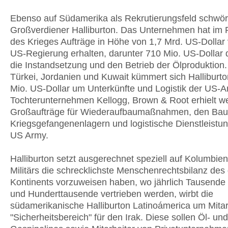
Ebenso auf Südamerika als Rekrutierungsfeld schwört
Großverdiener Halliburton. Das Unternehmen hat i
des Krieges Aufträge in Höhe von 1,7 Mrd. US-Dollar
US-Regierung erhalten, darunter 710 Mio. US-Dollar 
die Instandsetzung und den Betrieb der Ölproduktion.
Türkei, Jordanien und Kuwait kümmert sich Halliburto
Mio. US-Dollar um Unterkünfte und Logistik der US-
Tochterunternehmen Kellogg, Brown & Root erhielt we
Großaufträge für Wiederaufbaumaßnahmen, den Bau
Kriegsgefangenenlagern und logistische Dienstleistun
US Army.
Halliburton setzt ausgerechnet speziell auf Kolumbien
Militärs die schrecklichste Menschenrechtsbilanz de
Kontinents vorzuweisen haben, wo jährlich Tausende
und Hunderttausende vertrieben werden, wirbt die
südamerikanische Halliburton Latinoámerica um Mitar
"Sicherheitsbereich" für den Irak. Diese sollen Öl- und