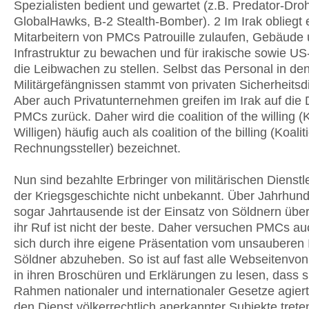
Spezialisten bedient und gewartet (z.B. Predator-Dro
GlobalHawks, B-2 Stealth-Bomber). 2 Im Irak obliegt 
Mitarbeitern von PMCs Patrouille zulaufen, Gebäude
Infrastruktur zu bewachen und für irakische sowie US-
die Leibwachen zu stellen. Selbst das Personal in den
Militärgefängnissen stammt von privaten Sicherheitsd
Aber auch Privatunternehmen greifen im Irak auf die 
PMCs zurück. Daher wird die coalition of the willing (K
Willigen) häufig auch als coalition of the billing (Koalit
Rechnungssteller) bezeichnet.
Nun sind bezahlte Erbringer von militärischen Dienstl
der Kriegsgeschichte nicht unbekannt. Über Jahrhunde
sogar Jahrtausende ist der Einsatz von Söldnern überl
ihr Ruf ist nicht der beste. Daher versuchen PMCs au
sich durch ihre eigene Präsentation vom unsauberen
Söldner abzuheben. So ist auf fast alle Webseitenv
in ihren Broschüren und Erklärungen zu lesen, dass si
Rahmen nationaler und internationaler Gesetze agiert
den Dienst völkerrechtlich anerkannter Subjekte treten