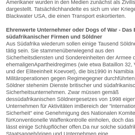
Amerikaner wurden in den Medien zunächst als Zivili
dargestellt. Tatsächlichhandelte es sich um vier Krie
Blackwater USA, die einen Transport eskortierten.
Ehrenwerte Unternehmer oder Dogs of War - Das 
südafrikanischer Firmen und Söldner
Aus Südafrika wiederum sollen einige Tausend Söldne
tätig sein. Sie stammenüberwiegend aus den
Sicherheitsdiensten und Sondereinheiten der Armee 
ehemaligenApartheidregimes (wie etwa Bataillon 32, 
und der Eliteeinheit Koevoet), die bis1990 in Namibia
Militäroperationen gegen Regimegegner durchführten
Söldner stehenim Dienste britischer und südafrikanis
Sicherheitsunternehmen. Zwar müssen gemäß
dessüdafrikanischen Söldnergesetzes von 1998 eigent
Unternehmen für Aktivitäten imBereich der "internatio
Sicherheit" eine Genehmigung des Nationalen Komit
fürKonventionelle Waffenkontrolle einholen, doch da
lässt einige Schlupflöcher offen.Da nur solche südafr
Staatsangehörigen und Unternehmen eine