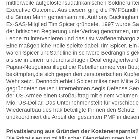
mittlerweile aufgelöstensüdafrikanischen Söldnerun
Executive Outcome. Aus diesem ging die PMFSandlin
die Simon Mann gemeinsam mit Anthony Buckingha
Ex-SAS-Mitglied Tim Spicer gründete. 1997 wurde Sa
der britischen Regierung unterVertrag genommen, um 
Leone zu intervenieren und das UN-Waffenembargo
Eine maßgebliche Rolle spielte dabei Tim Spicer. Ein
waren Spicer undSandline in schwere Bedrängnis g
als sie in einem undurchsichtigen Deal engagiertwurd
Papua-Neuguinea illegal die Rebellenarmee von Boug
bekämpfen,die sich gegen den zerstörerischen Kupfe
Wehr setzt. Dennoch erhielt Spicer mitseinem Mitte 
gegründeten neuen Unternehmen Aegis Defense Serv
der US-Armee einen Großauftrag mit einem Volumen
Mio. US-Dollar. Das Unternehmenstellt für verschied
Wiederaufbau des Irak beteiligte Firmen den Schutz
undkoordiniert die Arbeit der gesamten PMF in diese
Privatisierung aus Gründen der Kostenersparnis?
Die Privatisierung militärischer Dienstleistungen folg