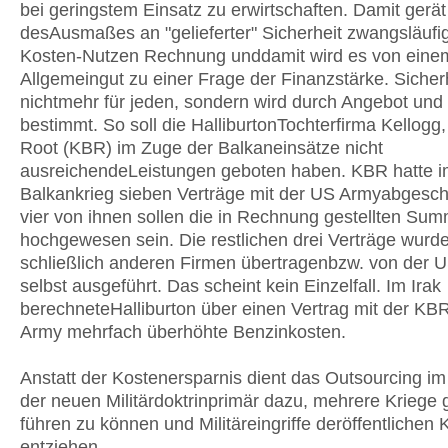
bei geringstem Einsatz zu erwirtschaften. Damit gerät
desAusmaßes an "gelieferter" Sicherheit zwangsläufig
Kosten-Nutzen Rechnung unddamit wird es von eine
Allgemeingut zu einer Frage der Finanzstärke. Sicherh
nichtmehr für jeden, sondern wird durch Angebot und
bestimmt. So soll die HalliburtonTochterfirma Kellogg
Root (KBR) im Zuge der Balkaneinsätze nicht
ausreichendeLeistungen geboten haben. KBR hatte 
Balkankrieg sieben Verträge mit der US Armyabgesch
vier von ihnen sollen die in Rechnung gestellten Su
hochgewesen sein. Die restlichen drei Verträge wurd
schließlich anderen Firmen übertragenbzw. von der 
selbst ausgeführt. Das scheint kein Einzelfall. Im Irak
berechneteHalliburton über einen Vertrag mit der KB
Army mehrfach überhöhte Benzinkosten.
Anstatt der Kostenersparnis dient das Outsourcing im
der neuen Militärdoktrinprimär dazu, mehrere Kriege g
führen zu können und Militäreingriffe deröffentlichen 
entziehen.