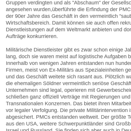
Gruppen verdingten und als "Abschaum" der Gesellsc
angesehen wurden,überführte die Erfindung der PMC
der 90er Jahre das Geschäft in den vermeintlich "sau
Wirtschaftsbereich. Damit können sie auch offen rekru
Dienstleistungen auf dem Weltmarkt anbieten und do
Aufträge konkurrieren.
Militärische Dienstleister gibt es zwar schon einige J
lang, doch sie waren meist auf logistische Aufgaben 
Innerhalb von wenigen Jahren entstanden nun hunde
Firmen, meist von Ex-Militärs aus Spezialeinheiten g
und das Geschäft weitete sich rasant aus. Plötzlich 
die ehemaligen Söldner vermeintlich seriöse Geschäft
Unternehmen sind legal, operieren mit Gewerbeschei
schließen ganz offiziell Verträge mit Regierungen und
Transnationalen Konzernen. Das bietet ihren Mitarbei
vor legaler Verfolgung. Die private Militärintervention is
abgesichert. PMCs entstanden weltweit. Der größte T
aus den USA, weitere Schwerpunktländer sind Großbr
Israel und Russland. Sie finden sich aber auch in Deu