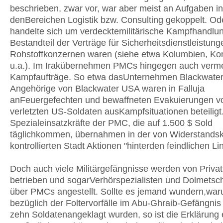
beschrieben, zwar vor, war aber meist an Aufgaben in
denBereichen Logistik bzw. Consulting gekoppelt. Od
handelte sich um verdecktemilitärische Kampfhandlun
Bestandteil der Verträge für Sicherheitsdienstleistung
Rohstoffkonzernen waren (siehe etwa Kolumbien, Ko
u.a.). Im Irakübernehmen PMCs hingegen auch verme
Kampfaufträge. So etwa dasUnternehmen Blackwate
Angehörige von Blackwater USA waren in Falluja
anFeuergefechten und bewaffneten Evakuierungen v
verletzten US-Soldaten ausKampfsituationen beteiligt
Spezialeinsatzkräfte der PMC, die auf 1.500 $ Sold
täglichkommen, übernahmen in der von Widerstandsk
kontrollierten Stadt Aktionen "hinterden feindlichen L
Doch auch viele Militärgefängnisse werden von Privat
betrieben und sogarVerhörspezialisten und Dolmetsc
über PMCs angestellt. Sollte es jemand wundern,wa
bezüglich der Foltervorfälle im Abu-Ghraib-Gefängnis 
zehn Soldatenangeklagt wurden, so ist die Erklärung 