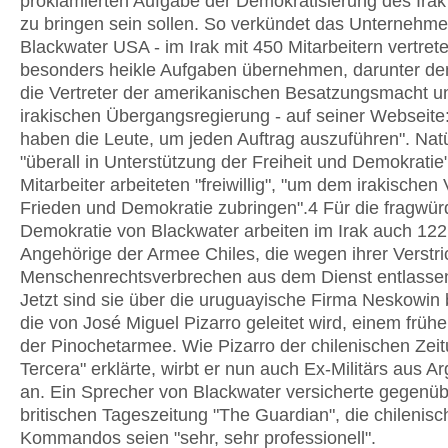
proklamierten Aufgabe der Demokratisierung des Irak
zu bringen sein sollen. So verkündet das Unternehm
Blackwater USA - im Irak mit 450 Mitarbeitern vertrete
besonders heikle Aufgaben übernehmen, darunter de
die Vertreter der amerikanischen Besatzungsmacht u
irakischen Übergangsregierung - auf seiner Webseite:
haben die Leute, um jeden Auftrag auszuführen". Natü
"überall in Unterstützung der Freiheit und Demokratie".
Mitarbeiter arbeiteten "freiwillig", "um dem irakischen 
Frieden und Demokratie zubringen".4 Für die fragwür
Demokratie von Blackwater arbeiten im Irak auch 12
Angehörige der Armee Chiles, die wegen ihrer Verstri
Menschenrechtsverbrechen aus dem Dienst entlasse
Jetzt sind sie über die uruguayische Firma Neskowin 
die von José Miguel Pizarro geleitet wird, einem frühe
der Pinochetarmee. Wie Pizarro der chilenischen Zei
Tercera" erklärte, wirbt er nun auch Ex-Militärs aus Ar
an. Ein Sprecher von Blackwater versicherte gegenüb
britischen Tageszeitung "The Guardian", die chilenis
Kommandos seien "sehr, sehr professionell".