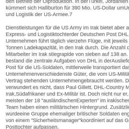
den Betrieb der Ölproduktion. In derTürkei, Jordanie
kümmert sich Halliburton für 390 Mio. US-Dollar umU
und Logistik der US-Armee.7
Dienstleistungen für die US Army im Irak bietet aber 
Express- und Logistiktochterder Deutschen Post DHL
Unternehmen führt täglich vierzehn Flüge, mit jeweils
Tonnen Ladekapazität, in den Irak durch. Die Anzahl
Mitarbeiter im Irak stiegrapide von sieben auf 138 an
bestand die zentrale Aufgaben von DHL in derAuslief
Post für die US-Soldaten, mittlerweile transportiert da
Unternehmenverschiedenste Güter, die vom US-Militä
Vertrag stehenden Unternehmengebraucht werden. 
verwundert es nicht, dass Paul Gillett, DHL-Country
Irak,Südafrikaner und Ex-Militär ist. Doch nicht nur er,
meisten der 18 "ausländischenExperten" im irakisch
Team haben einen militärischen Hintergrund. Zusätzli
wurdeeine Gruppe ehemaliger britischer Soldaten enga
von einem "Sicherheitsmanager"koordiniert auf das G
Posttochter aufpassen.