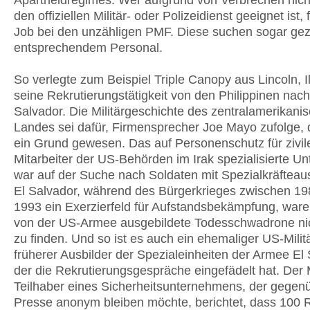
Apartheidregimes. Wer aufgrund von Verbrechen nich
den offiziellen Militär- oder Polizeidienst geeignet ist, 
Job bei den unzähligen PMF. Diese suchen sogar gez
entsprechendem Personal.
So verlegte zum Beispiel Triple Canopy aus Lincoln, Il
seine Rekrutierungstätigkeit von den Philippinen nach
Salvador. Die Militärgeschichte des zentralamerikani
Landes sei dafür, Firmensprecher Joe Mayo zufolge,
ein Grund gewesen. Das auf Personenschutz für zivil
Mitarbeiter der US-Behörden im Irak spezialisierte 
war auf der Suche nach Soldaten mit Spezialkräfteaus
El Salvador, während des Bürgerkrieges zwischen 1
1993 ein Exerzierfeld für Aufstandsbekämpfung, ware
von der US-Armee ausgebildete Todesschwadrone ni
zu finden. Und so ist es auch ein ehemaliger US-Milit
früherer Ausbilder der Spezialeinheiten der Armee El
der die Rekrutierungsgespräche eingefädelt hat. Der
Teilhaber eines Sicherheitsunternehmens, der gegen
Presse anonym bleiben möchte, berichtet, dass 100 