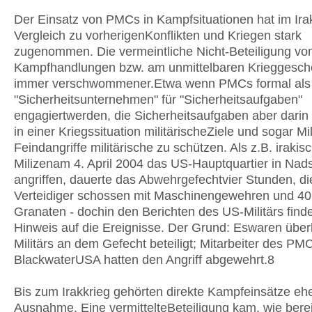
Der Einsatz von PMCs in Kampfsituationen hat im Ira
Vergleich zu vorherigenKonflikten und Kriegen stark
zugenommen. Die vermeintliche Nicht-Beteiligung v
Kampfhandlungen bzw. am unmittelbaren Krieggesche
immer verschwommener.Etwa wenn PMCs formal als
"Sicherheitsunternehmen" für "Sicherheitsaufgaben"
engagiertwerden, die Sicherheitsaufgaben aber darin
in einer Kriegssituation militärischeZiele und sogar Mil
Feindangriffe militärische zu schützen. Als z.B. irakis
Milizenam 4. April 2004 das US-Hauptquartier in Nad
angriffen, dauerte das Abwehrgefechtvier Stunden, di
Verteidiger schossen mit Maschinengewehren und 4
Granaten - dochin den Berichten des US-Militärs finde
Hinweis auf die Ereignisse. Der Grund: Eswaren über
Militärs an dem Gefecht beteiligt; Mitarbeiter des PM
BlackwaterUSA hatten den Angriff abgewehrt.8
Bis zum Irakkrieg gehörten direkte Kampfeinsätze ehe
Ausnahme. Eine vermittelteBeteiligung kam, wie berei