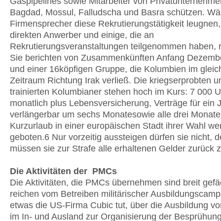
Gaspipelines sowie Mitarbeiter von Privatunternehme
Bagdad, Mossul, Falludscha und Basra schützen. W
Firmensprecher diese Rekrutierungstätigkeit leugnen,
direkten Anwerber und einige, die an
Rekrutierungsveranstaltungen teilgenommen haben, r
Sie berichten von Zusammenkünften Anfang Dezemb
und einer 16köpfigen Gruppe, die Kolumbien im gleic
Zeitraum Richtung Irak verließ. Die kriegserprobten 
trainierten Kolumbianer stehen hoch im Kurs: 7 000 U
monatlich plus Lebensversicherung, Verträge für ein J
verlängerbar um sechs Monatesowie alle drei Monate
Kurzurlaub in einer europäischen Stadt ihrer Wahl we
geboten.6 Nur vorzeitig aussteigen dürfen sie nicht, 
müssen sie zur Strafe alle erhaltenen Gelder zurück
Die Aktivitäten der PMCs
Die Aktivitäten, die PMCs übernehmen sind breit gefä
reichen vom Betreiben militärischer Ausbildungscamp
etwas die US-Firma Cubic tut, über die Ausbildung v
im In- und Ausland zur Organisierung der Besprühun