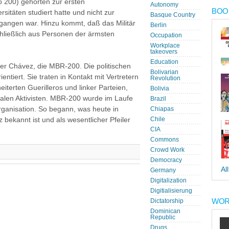
o 200) gehörten zur ersten
Autonomy
BOOK
ersitäten studiert hatte und nicht zur
Basque Country
egangen war. Hinzu kommt, daß das Militär
Berlin
ließlich aus Personen der ärmsten
Occupation
Workplace
takeovers
Education
ter Chávez, die MBR-200. Die politischen
Bolivarian
entiert. Sie traten in Kontakt mit Vertretern
Revolution
iterten Guerilleros und linker Parteien,
Bolivia
zialen Aktivisten. MBR-200 wurde im Laufe
Brazil
Organisation. So begann, was heute in
Chiapas
nz bekannt ist und als wesentlicher Pfeiler
Chile
CIA
Commons
Crowd Work
Democracy
Al
Germany
Digitalization
Digitialisierung
WOR
Dictatorship
Dominican
Republic
Drugs