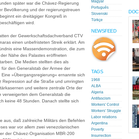
Magyar
tunden später war die Chávez-Regierung
Português
er Bevölkerung und der regierungstreuen
DOC
Slovenski
ginnt ein dreitägiger Kongreß in
Türkçe
beschäftigen wird.
NEWSFEED
hatten der Gewerkschaftsdachverband CTV
as einen unbefristeten Streik erklärt. Am
sbündnis eine Massendemonstration, die zum
 der Nähe des Palastes eröffneten
rben. Die Medien stellten dies als
 für den Generalstab der Armee der
TAGS
. Eine »Übergangsregierung« ernannte sich
1968
tz Repression auf die Straße und umringten
ALBA
itärkasernen und weitere zentrale Orte der
Algeria
e verweigerten dem Generalstab die
Antifascism
ch keine 48 Stunden. Danach stellte sich
Workers' Control
Workers' Struggle
Labor relations
e aus, daß zahlreiche Militärs den Befehlen
Argentina
ieses war vor allem zwei venezolanischen
Poverty
der der Chávez-Organisation MBR-200
Insurrection