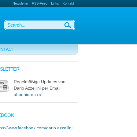
Newsletter
RSS-Feed
Links
Kontakt
NTACT
SLETTER
Regelmäßige Updates von
Dario Azzellini per Email
abonnieren ›››
EBOOK
tps://www.facebook.com/dario.azzellini