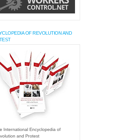
YCLOPEDIA OF REVOLUTION AND
TEST
e International Encyclopedia of
volution and Protest