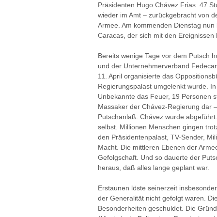
Präsidenten Hugo Chávez Frias. 47 S
wieder im Amt – zurückgebracht von d
Armee. Am kommenden Dienstag nun be
Caracas, der sich mit den Ereignissen 
Bereits wenige Tage vor dem Putsch 
und der Unternehmerverband Fedecamar
11. April organisierte das Opposition
Regierungspalast umgelenkt wurde. In
Unbekannte das Feuer, 19 Personen sta
Massaker der Chávez-Regierung dar –
Putschanlaß. Chávez wurde abgeführt
selbst. Millionen Menschen gingen tro
den Präsidentenpalast, TV-Sender, Mil
Macht. Die mittleren Ebenen der Arme
Gefolgschaft. Und so dauerte der Puts
heraus, daß alles lange geplant war.
Erstaunen löste seinerzeit insbesonder
der Generalität nicht gefolgt waren. D
Besonderheiten geschuldet. Die Grün