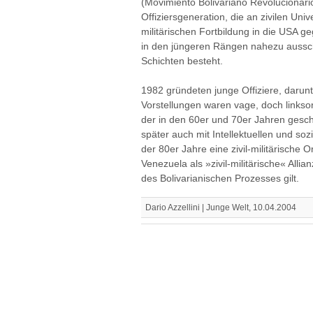
(Movimiento Bolivariano Revolucionari
Offiziersgeneration, die an zivilen Univ
militärischen Fortbildung in die USA g
in den jüngeren Rängen nahezu aussch
Schichten besteht.
1982 gründeten junge Offiziere, darun
Vorstellungen waren vage, doch linksori
der in den 60er und 70er Jahren gesche
später auch mit Intellektuellen und so
der 80er Jahre eine zivil-militärische 
Venezuela als »zivil-militärische« Allia
des Bolivarianischen Prozesses gilt.
Dario Azzellini | Junge Welt, 10.04.2004