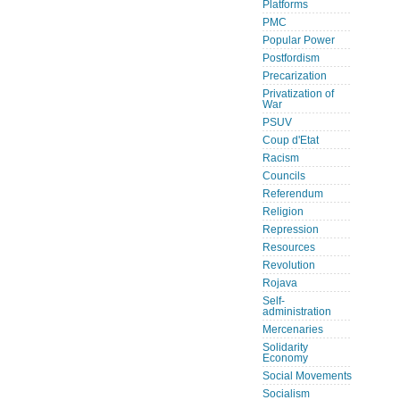
Platforms
PMC
Popular Power
Postfordism
Precarization
Privatization of
War
PSUV
Coup d'Etat
Racism
Councils
Referendum
Religion
Repression
Resources
Revolution
Rojava
Self-
administration
Mercenaries
Solidarity
Economy
Social Movements
Socialism