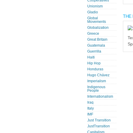
Cooperatives
Unionism
Gladio
THE 
Global
Movements
Globalization
Greece
Te
Great Britain
Sp
Guatemala
Guerrilla
Haiti
Hip Hop
Honduras
Hugo Chávez
Imperialism
Indigenous
People
Internationalism
Iraq
Italy
IMF
Just Transition
JustTransition
Capitalism