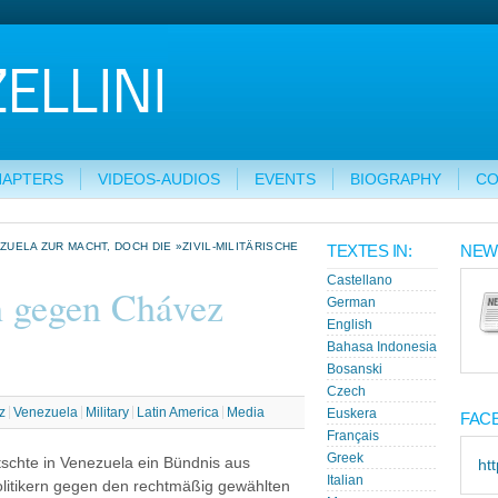
HAPTERS
VIDEOS-AUDIOS
EVENTS
BIOGRAPHY
CO
ZUELA ZUR MACHT, DOCH DIE »ZIVIL-MILITÄRISCHE
TEXTES IN:
NEW
Castellano
h gegen Chávez
German
English
Bahasa Indonesia
Bosanski
Czech
z
Venezuela
Military
Latin America
Media
Euskera
FAC
Français
Greek
tschte in Venezuela ein Bündnis aus
ht
Italian
olitikern gegen den rechtmäßig gewählten