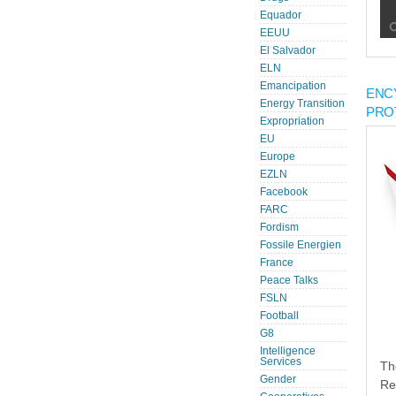
Equador
EEUU
El Salvador
ELN
Emancipation
ENC
Energy Transition
PRO
Expropriation
EU
Europe
EZLN
Facebook
FARC
Fordism
Fossile Energien
France
Peace Talks
FSLN
Football
G8
Intelligence
Services
Th
Gender
Re