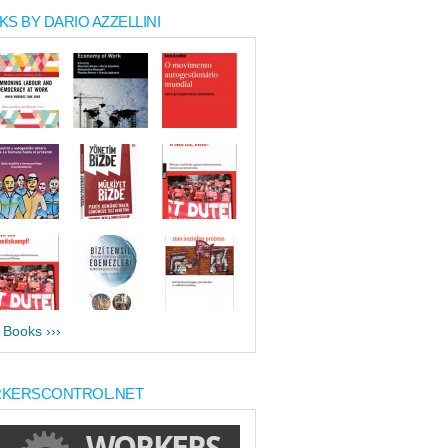
S BY DARIO AZZELLINI
l Books ›››
KERSCONTROL.NET