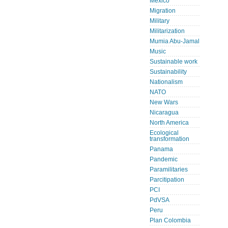
Mexico
Migration
Military
Militarization
Mumia Abu-Jamal
Music
Sustainable work
Sustainability
Nationalism
NATO
New Wars
Nicaragua
North America
Ecological
transformation
Panama
Pandemic
Paramilitaries
Parcitipation
PCI
PdVSA
Peru
Plan Colombia