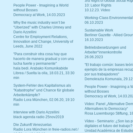
3rd Night of Global Social Rig
People Power - Imagining a World
10: Labor Rights
without Bosses
10.12.23. Video
Democracy at Work, 14.03.2023
Working-Class Environmental
Why the music industry won’t be
06.10.2023
“Uberized” with Charles Umney and
Sustainable Work
Dario Azzellini
Berliner Gazette - Allied Grou
Centre for Employment Relations,
16.10.2023
Innovation and Change, University of
Leeds, June 2022
Betriebsbesetzungen und
Arbeiter*innenkontrolle
"Para construir otra cosa hay que
26.06.2023
hacerlo de manera gradual y con una
lucha fuerte y permanente"
"El trabajo común: bases teóri
hala bedi. Arabako Komunikabide
ejemplo de la empresas recu
Librea / Suelta la olla, 18.03.21, 33:30
por sus trabajadores"
min
Demokrazia Komunala, 29.12
System-Fehler des Kapitalismus als
People Power - Imagining a W
"Katastrophe" und Chance für globale
without Bosses
Arbeiterkämpfe?
Democracy at Work, 14.03.20
Radio Lora München, 02.06.20, 19:10
Video: Panel „Alternative Dem
min
Alternatives to Democracy“
Interview with Dario Azzellini
Rosa Luxemburgo Stiftung, 1
black agenda radio 25nov2019
Vídeo - Seminario: ¿Son las p
Die Zukunft Venezuelas
digitales el futuro del trabajo?
Radio Lora München in freie-radios.net /
Unidad Académica de Estudio