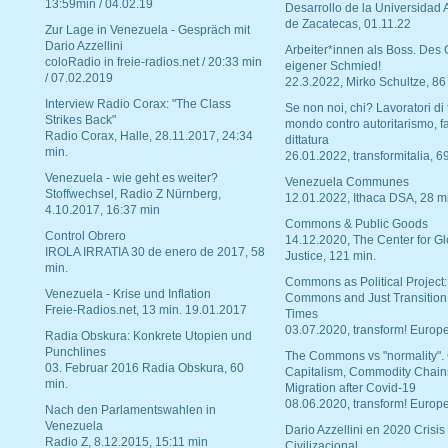
13:59min / 04.02.19
Desarrollo de la Universidad
de Zacatecas, 01.11.22
Zur Lage in Venezuela - Gespräch mit
Dario Azzellini
Arbeiter*innen als Boss. Des
coloRadio in freie-radios.net / 20:33 min
eigener Schmied!
/ 07.02.2019
22.3.2022, Mirko Schultze, 86
Interview Radio Corax: "The Class
Se non noi, chi? Lavoratori di t
Strikes Back"
mondo contro autoritarismo, f
Radio Corax, Halle, 28.11.2017, 24:34
dittatura
min.
26.01.2022, transformitalia, 6
Venezuela - wie geht es weiter?
Venezuela Communes
Stoffwechsel, Radio Z Nürnberg,
12.01.2022, Ithaca DSA, 28 m
4.10.2017, 16:37 min
Commons & Public Goods
Control Obrero
14.12.2020, The Center for Gl
IROLA IRRATIA 30 de enero de 2017, 58
Justice, 121 min.
min.
Commons as Political Project:
Venezuela - Krise und Inflation
Commons and Just Transition
Freie-Radios.net, 13 min. 19.01.2017
Times
03.07.2020, transform! Europe
Radia Obskura: Konkrete Utopien und
Punchlines
The Commons vs "normality".
03. Februar 2016 Radia Obskura, 60
Capitalism, Commodity Chain
min.
Migration after Covid-19
08.06.2020, transform! Europe
Nach den Parlamentswahlen in
Venezuela
Dario Azzellini en 2020 Crisis
Radio Z, 8.12.2015, 15:11 min
Civilizacional