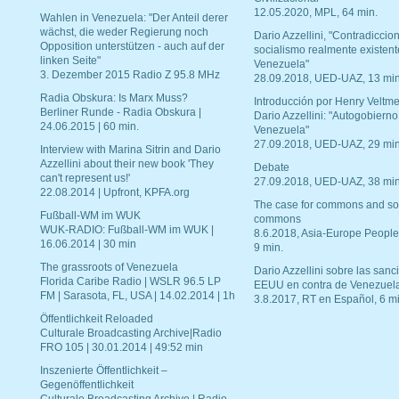
12.05.2020, MPL, 64 min.
Wahlen in Venezuela: "Der Anteil derer
wächst, die weder Regierung noch
Dario Azzellini, "Contradiccio
Opposition unterstützen - auch auf der
socialismo realmente existent
linken Seite"
Venezuela"
3. Dezember 2015 Radio Z 95.8 MHz
28.09.2018, UED-UAZ, 13 min
Radia Obskura: Is Marx Muss?
Introducción por Henry Veltme
Berliner Runde - Radia Obskura |
Dario Azzellini: "Autogobierno
24.06.2015 | 60 min.
Venezuela"
27.09.2018, UED-UAZ, 29 min
Interview with Marina Sitrin and Dario
Azzellini about their new book 'They
Debate
can't represent us!'
27.09.2018, UED-UAZ, 38 min
22.08.2014 | Upfront, KPFA.org
The case for commons and so
Fußball-WM im WUK
commons
WUK-RADIO: Fußball-WM im WUK |
8.6.2018, Asia-Europe People
16.06.2014 | 30 min
9 min.
The grassroots of Venezuela
Dario Azzellini sobre las san
Florida Caribe Radio | WSLR 96.5 LP
EEUU en contra de Venezuel
FM | Sarasota, FL, USA | 14.02.2014 | 1h
3.8.2017, RT en Español, 6 mi
Öffentlichkeit Reloaded
Culturale Broadcasting Archive|Radio
FRO 105 | 30.01.2014 | 49:52 min
Inszenierte Öffentlichkeit –
Gegenöffentlichkeit