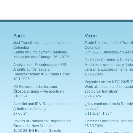
Audio
Video
Just Transitions - a global exploration:
Trade Unions and Just Transit
Colombia
Colombia
Centre for Employment Relations,
Juni 2025, University of Leed
Innovation and Change, 26.1.2026
Josè Luis Carretero y Dario Az
Analyse und Einordnung des US-
Modelos, experiencias y deba
Angriffs auf Venezuela
pensar la autogestión en el si
Radiozwitschern #39, Radio Corax
13.12.2025
10.1.2026
Keynote Lecture ILPC 2025 "P
Mit Genossenschaften zum
Work at the centre of the socio
Ökosozialismus – Perspektiven
ecological transition"
21.05.24
25.4.2025
Azzellini und IDA: Rätedemokratie und
¿Hay caminos para la Resiste
Arbeitszeitrechnung
utopías?
27.05.24
6.11.2024, 1:33 h
Politics of Translation: Preparing the
Commons and Social Transfo
Ground for New Alliances
26.10.2024
11.10.23, BG Berliner Gazette