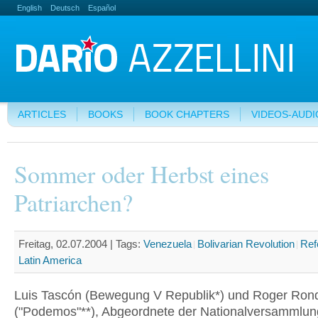
English
Deutsch
Español
ARTICLES
BOOKS
BOOK CHAPTERS
VIDEOS-AUDI
Sommer oder Herbst eines
Patriarchen?
Freitag, 02.07.2004 |
Tags:
Venezuela
Bolivarian Revolution
Ref
Latin America
Luis Tascón (Bewegung V Republik*) und Roger Ron
("Podemos"**), Abgeordnete der Nationalversammlun