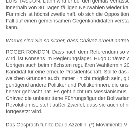
LUIS TASCON: Dann wird er bei den gemäß Verfass
innerhalb von 30 Tagen fälligen Neuwahlen wieder ka
Für mich ist höchst zweifelhaft, ob sich die Oppositio
Fall auf einen gemeinsamen Gegenkandidaten verst
kann.
Warum sind Sie so sicher, dass Chávez erneut antret
ROGER RONDON: Dass nach dem Referendum so ve
wird, ist Konsens im Regierungslager. Hugo Chávez 
Übrigen auch beim nächsten regulären Wahltermin 2
Kandidat für eine erneute Präsidentschaft. Sollte das 
welchen Gründen auch immer - nicht möglich sein, gi
genügend andere Politiker und Politikerinnen, die un
hervor gebracht hat. Es geht nicht um Messianismus
Chávez die unbestrittene Führungsfigur der Bolivaria
Revolution ist, steht außer Zweifel, dass sie auch ohn
fortgesetzt wird.
Das Gespräch führte Dario Azzellini (*) Movimiento V