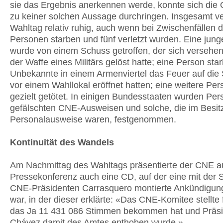
sie das Ergebnis anerkennen werde, konnte sich die 
zu keiner solchen Aussage durchringen. Insgesamt ver
Wahltag relativ ruhig, auch wenn bei Zwischenfällen d
Personen starben und fünf verletzt wurden. Eine jung
wurde von einem Schuss getroffen, der sich versehen
der Waffe eines Militärs gelöst hatte; eine Person star
Unbekannte in einem Armenviertel das Feuer auf die
vor einem Wahllokal eröffnet hatten; eine weitere Pe
gezielt getötet. In einigen Bundesstaaten wurden Per
gefälschten CNE-Ausweisen und solche, die im Besit
Personalausweise waren, festgenommen.
Kontinuität des Wandels
Am Nachmittag des Wahltags präsentierte der CNE au
Pressekonferenz auch eine CD, auf der eine mit der
CNE-Präsidenten Carrasquero montierte Ankündigun
war, in der dieser erklärte: «Das CNE-Komitee stellte 
das Ja 11 431 086 Stimmen bekommen hat und Präs
Chávez damit des Amtes enthoben wurde.»