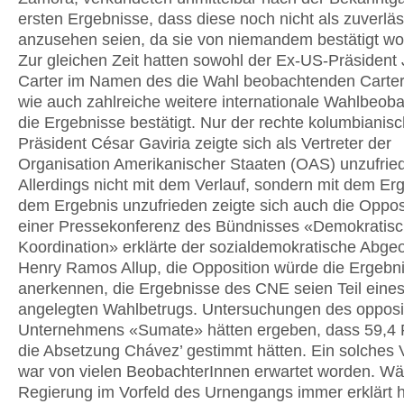
ersten Ergebnisse, dass diese noch nicht als zuverläs
anzusehen seien, da sie von niemandem bestätigt wo
Zur gleichen Zeit hatten sowohl der Ex-US-Präsident
Carter im Namen des die Wahl beobachtenden Carte
wie auch zahlreiche weitere internationale Wahlbeob
die Ergebnisse bestätigt. Nur der rechte kolumbianis
Präsident César Gaviria zeigte sich als Vertreter der
Organisation Amerikanischer Staaten (OAS) unzufrie
Allerdings nicht mit dem Verlauf, sondern mit dem Erg
dem Ergebnis unzufrieden zeigte sich auch die Opposi
einer Pressekonferenz des Bündnisses «Demokratis
Koordination» erklärte der sozialdemokratische Abge
Henry Ramos Allup, die Opposition würde die Ergebni
anerkennen, die Ergebnisse des CNE seien Teil eines
angelegten Wahlbetrugs. Untersuchungen des opposit
Unternehmens «Sumate» hätten ergeben, dass 59,4 P
die Absetzung Chávez’ gestimmt hätten. Ein solches
war von vielen BeobachterInnen erwartet worden. Wä
Regierung im Vorfeld des Urnengangs immer erklärt h