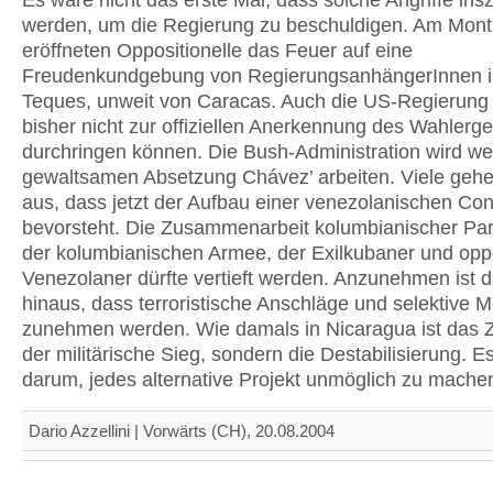
Es wäre nicht das erste Mal, dass solche Angriffe insz
werden, um die Regierung zu beschuldigen. Am Mon
eröffneten Oppositionelle das Feuer auf eine
Freudenkundgebung von RegierungsanhängerInnen i
Teques, unweit von Caracas. Auch die US-Regierung 
bisher nicht zur offiziellen Anerkennung des Wahlerg
durchringen können. Die Bush-Administration wird wei
gewaltsamen Absetzung Chávez’ arbeiten. Viele geh
aus, dass jetzt der Aufbau einer venezolanischen Con
bevorsteht. Die Zusammenarbeit kolumbianischer Para
der kolumbianischen Armee, der Exilkubaner und oppo
Venezolaner dürfte vertieft werden. Anzunehmen ist 
hinaus, dass terroristische Anschläge und selektive 
zunehmen werden. Wie damals in Nicaragua ist das Zi
der militärische Sieg, sondern die Destabilisierung. E
darum, jedes alternative Projekt unmöglich zu mache
Dario Azzellini | Vorwärts (CH), 20.08.2004