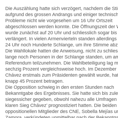
Die Auszählung hatte sich verzögert, nachdem die 
aufgrund des grossen Andrangs und einiger technisc
Probleme nicht wie vorgesehen um 16 Uhr Ortszeit
abgeschlossen werden konnte. Die Öffnungszeit der 
wurde zunächst auf 20 Uhr und schliesslich sogar bis
verlängert. In vielen Armenvierteln standen allerding
24 Uhr noch Hunderte Schlange, um ihre Stimme ab
Die Wahllokale hatten die Anweisung, nicht zu schlie
lange noch Personen in der Schlange standen, um a
Referendum teilzunehmen. Die Wahlbeteiligung lag m
sechzig Prozent vergleichsweise hoch. Im Dezember 
Chávez erstmals zum Präsidenten gewählt wurde, hat
knapp 45 Prozent betragen.
Die Opposition schwieg in den ersten Stunden nach
Bekanntgabe des Ergebnisses. Sie hatte sich bis zule
siegessicher gegeben, obwohl nahezu alle Umfragen
klaren Sieg Chávez’ prognostiziert hatten. Die beiden
oppositionellen Mitglieder des CNE, Sobella Mejías u
Zamora, verkündeten unmittelbar nach der Bekanntg