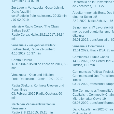
13:59min / 04.02.19
Desarrollo de la Universidad
de Zacatecas, 01.11.22
Zur Lage in Venezuela - Gespräch mit
Dario Azzellini
Arbeiter*innen als Boss. Des
coloRadio in freie-radios.net / 20:33 min
eigener Schmied!
/ 07.02.2019
22.3.2022, Mirko Schultze, 86
Interview Radio Corax: "The Class
Se non noi, chi? Lavoratori di t
Strikes Back"
mondo contro autoritarismo, f
Radio Corax, Halle, 28.11.2017, 24:34
dittatura
min.
26.01.2022, transformitalia, 6
Venezuela - wie geht es weiter?
Venezuela Communes
Stoffwechsel, Radio Z Nürnberg,
12.01.2022, Ithaca DSA, 28 m
4.10.2017, 16:37 min
Commons & Public Goods
Control Obrero
14.12.2020, The Center for Gl
IROLA IRRATIA 30 de enero de 2017, 58
Justice, 121 min.
min.
Commons as Political Project:
Venezuela - Krise und Inflation
Commons and Just Transition
Freie-Radios.net, 13 min. 19.01.2017
Times
03.07.2020, transform! Europe
Radia Obskura: Konkrete Utopien und
Punchlines
The Commons vs "normality".
03. Februar 2016 Radia Obskura, 60
Capitalism, Commodity Chain
min.
Migration after Covid-19
08.06.2020, transform! Europe
Nach den Parlamentswahlen in
Venezuela
Dario Azzellini en 2020 Crisis
Radio Z, 8.12.2015, 15:11 min
Civilizacional