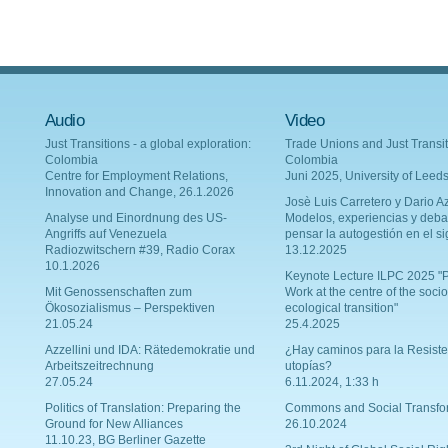
Audio
Video
Just Transitions - a global exploration:
Trade Unions and Just Transit
Colombia
Colombia
Centre for Employment Relations,
Juni 2025, University of Leed
Innovation and Change, 26.1.2026
Josè Luis Carretero y Dario Az
Analyse und Einordnung des US-
Modelos, experiencias y deba
Angriffs auf Venezuela
pensar la autogestión en el si
Radiozwitschern #39, Radio Corax
13.12.2025
10.1.2026
Keynote Lecture ILPC 2025 "P
Mit Genossenschaften zum
Work at the centre of the socio
Ökosozialismus – Perspektiven
ecological transition"
21.05.24
25.4.2025
Azzellini und IDA: Rätedemokratie und
¿Hay caminos para la Resiste
Arbeitszeitrechnung
utopías?
27.05.24
6.11.2024, 1:33 h
Politics of Translation: Preparing the
Commons and Social Transfo
Ground for New Alliances
26.10.2024
11.10.23, BG Berliner Gazette