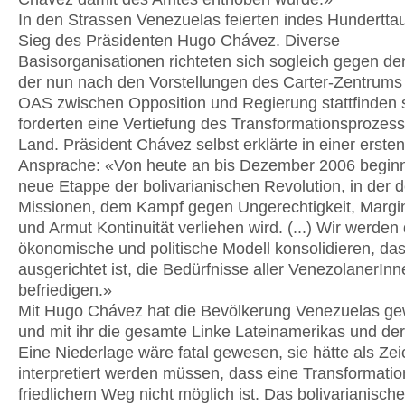
In den Strassen Venezuelas feierten indes Hundertt
Sieg des Präsidenten Hugo Chávez. Diverse
Basisorganisationen richteten sich sogleich gegen de
der nun nach den Vorstellungen des Carter-Zentrums
OAS zwischen Opposition und Regierung stattfinden so
forderten eine Vertiefung des Transformationsprozes
Land. Präsident Chávez selbst erklärte in einer ersten
Ansprache: «Von heute an bis Dezember 2006 beginn
neue Etappe der bolivarianischen Revolution, in der 
Missionen, dem Kampf gegen Ungerechtigkeit, Margin
und Armut Kontinuität verliehen wird. (...) Wir werde
ökonomische und politische Modell konsolidieren, das
ausgerichtet ist, die Bedürfnisse aller VenezolanerIn
befriedigen.»
Mit Hugo Chávez hat die Bevölkerung Venezuelas g
und mit ihr die gesamte Linke Lateinamerikas und der
Eine Niederlage wäre fatal gewesen, sie hätte als Ze
interpretiert werden müssen, dass eine Transformatio
friedlichem Weg nicht möglich ist. Das bolivarianisc