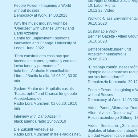
3rd Night of Global Social Rig
People Power - Imagining a World
10: Labor Rights
without Bosses
10.12.23. Video
Democracy at Work, 14.03.2023
Working-Class Environmental
Why the music industry won’t be
06.10.2023
“Uberized” with Charles Umney and
Sustainable Work
Dario Azzellini
Berliner Gazette - Allied Grou
Centre for Employment Relations,
16.10.2023
Innovation and Change, University of
Leeds, June 2022
Betriebsbesetzungen und
Arbeiter*innenkontrolle
"Para construir otra cosa hay que
26.06.2023
hacerlo de manera gradual y con una
lucha fuerte y permanente"
"El trabajo común: bases teóri
hala bedi. Arabako Komunikabide
ejemplo de la empresas recu
Librea / Suelta la olla, 18.03.21, 33:30
por sus trabajadores"
min
Demokrazia Komunala, 29.12
System-Fehler des Kapitalismus als
People Power - Imagining a W
"Katastrophe" und Chance für globale
without Bosses
Arbeiterkämpfe?
Democracy at Work, 14.03.20
Radio Lora München, 02.06.20, 19:10
Video: Panel „Alternative Dem
min
Alternatives to Democracy“
Interview with Dario Azzellini
Rosa Luxemburgo Stiftung, 1
black agenda radio 25nov2019
Vídeo - Seminario: ¿Son las p
Die Zukunft Venezuelas
digitales el futuro del trabajo?
Radio Lora München in freie-radios.net /
Unidad Académica de Estudio