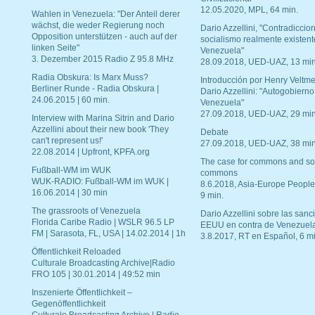
12.05.2020, MPL, 64 min.
Wahlen in Venezuela: "Der Anteil derer
wächst, die weder Regierung noch
Dario Azzellini, "Contradiccio
Opposition unterstützen - auch auf der
socialismo realmente existent
linken Seite"
Venezuela"
3. Dezember 2015 Radio Z 95.8 MHz
28.09.2018, UED-UAZ, 13 min
Radia Obskura: Is Marx Muss?
Introducción por Henry Veltme
Berliner Runde - Radia Obskura |
Dario Azzellini: "Autogobierno
24.06.2015 | 60 min.
Venezuela"
27.09.2018, UED-UAZ, 29 min
Interview with Marina Sitrin and Dario
Azzellini about their new book 'They
Debate
can't represent us!'
27.09.2018, UED-UAZ, 38 min
22.08.2014 | Upfront, KPFA.org
The case for commons and so
Fußball-WM im WUK
commons
WUK-RADIO: Fußball-WM im WUK |
8.6.2018, Asia-Europe People
16.06.2014 | 30 min
9 min.
The grassroots of Venezuela
Dario Azzellini sobre las san
Florida Caribe Radio | WSLR 96.5 LP
EEUU en contra de Venezuel
FM | Sarasota, FL, USA | 14.02.2014 | 1h
3.8.2017, RT en Español, 6 mi
Öffentlichkeit Reloaded
Culturale Broadcasting Archive|Radio
FRO 105 | 30.01.2014 | 49:52 min
Inszenierte Öffentlichkeit –
Gegenöffentlichkeit