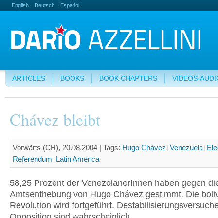
English
Deutsch
Español
ARTICLES
BOOKS
BOOK CHAPTERS
VIDEOS-AUDI
Chávez bleibt
Vorwärts (CH), 20.08.2004 |
Tags:
Hugo Chávez
Venezuela
Ele
Referendum
Latin America
58,25 Prozent der VenezolanerInnen haben gegen di
Amtsenthebung von Hugo Chávez gestimmt. Die boliv
Revolution wird fortgeführt. Destabilisierungsversuch
Opposition sind wahrscheinlich.