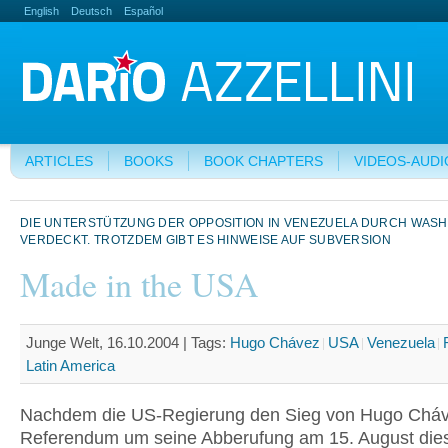
English
Deutsch
Español
ARTICLES
BOOKS
BOOK CHAPTERS
VIDEOS-AUDI
DIE UNTERSTÜTZUNG DER OPPOSITION IN VENEZUELA DURCH WASH
VERDECKT. TROTZDEM GIBT ES HINWEISE AUF SUBVERSION
Made in the USA
Junge Welt, 16.10.2004 |
Tags:
Hugo Chávez
USA
Venezuela
Latin America
Nachdem die US-Regierung den Sieg von Hugo Cháv
Referendum um seine Abberufung am 15. August die