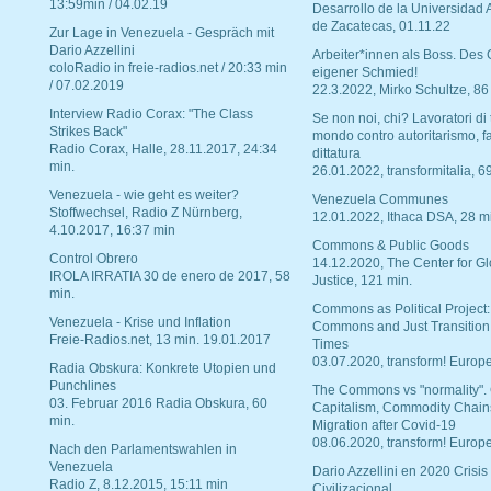
13:59min / 04.02.19
Desarrollo de la Universidad
de Zacatecas, 01.11.22
Zur Lage in Venezuela - Gespräch mit
Dario Azzellini
Arbeiter*innen als Boss. Des
coloRadio in freie-radios.net / 20:33 min
eigener Schmied!
/ 07.02.2019
22.3.2022, Mirko Schultze, 86
Interview Radio Corax: "The Class
Se non noi, chi? Lavoratori di t
Strikes Back"
mondo contro autoritarismo, f
Radio Corax, Halle, 28.11.2017, 24:34
dittatura
min.
26.01.2022, transformitalia, 6
Venezuela - wie geht es weiter?
Venezuela Communes
Stoffwechsel, Radio Z Nürnberg,
12.01.2022, Ithaca DSA, 28 m
4.10.2017, 16:37 min
Commons & Public Goods
Control Obrero
14.12.2020, The Center for Gl
IROLA IRRATIA 30 de enero de 2017, 58
Justice, 121 min.
min.
Commons as Political Project:
Venezuela - Krise und Inflation
Commons and Just Transition
Freie-Radios.net, 13 min. 19.01.2017
Times
03.07.2020, transform! Europe
Radia Obskura: Konkrete Utopien und
Punchlines
The Commons vs "normality".
03. Februar 2016 Radia Obskura, 60
Capitalism, Commodity Chain
min.
Migration after Covid-19
08.06.2020, transform! Europe
Nach den Parlamentswahlen in
Venezuela
Dario Azzellini en 2020 Crisis
Radio Z, 8.12.2015, 15:11 min
Civilizacional