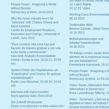
3rd Night of Global Social Rig
People Power - Imagining a World
10: Labor Rights
without Bosses
10.12.23. Video
Democracy at Work, 14.03.2023
Working-Class Environmental
Why the music industry won’t be
06.10.2023
“Uberized” with Charles Umney and
Sustainable Work
Dario Azzellini
Berliner Gazette - Allied Grou
Centre for Employment Relations,
16.10.2023
Innovation and Change, University of
Leeds, June 2022
Betriebsbesetzungen und
Arbeiter*innenkontrolle
"Para construir otra cosa hay que
26.06.2023
hacerlo de manera gradual y con una
lucha fuerte y permanente"
"El trabajo común: bases teóri
hala bedi. Arabako Komunikabide
ejemplo de la empresas recu
Librea / Suelta la olla, 18.03.21, 33:30
por sus trabajadores"
min
Demokrazia Komunala, 29.12
System-Fehler des Kapitalismus als
People Power - Imagining a W
"Katastrophe" und Chance für globale
without Bosses
Arbeiterkämpfe?
Democracy at Work, 14.03.20
Radio Lora München, 02.06.20, 19:10
Video: Panel „Alternative Dem
min
Alternatives to Democracy“
Interview with Dario Azzellini
Rosa Luxemburgo Stiftung, 1
black agenda radio 25nov2019
Vídeo - Seminario: ¿Son las p
Die Zukunft Venezuelas
digitales el futuro del trabajo?
Radio Lora München in freie-radios.net /
Unidad Académica de Estudio