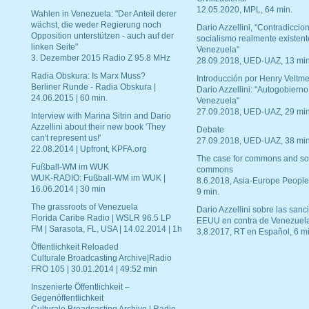
12.05.2020, MPL, 64 min.
Wahlen in Venezuela: "Der Anteil derer
wächst, die weder Regierung noch
Dario Azzellini, "Contradiccio
Opposition unterstützen - auch auf der
socialismo realmente existent
linken Seite"
Venezuela"
3. Dezember 2015 Radio Z 95.8 MHz
28.09.2018, UED-UAZ, 13 min
Radia Obskura: Is Marx Muss?
Introducción por Henry Veltme
Berliner Runde - Radia Obskura |
Dario Azzellini: "Autogobierno
24.06.2015 | 60 min.
Venezuela"
27.09.2018, UED-UAZ, 29 min
Interview with Marina Sitrin and Dario
Azzellini about their new book 'They
Debate
can't represent us!'
27.09.2018, UED-UAZ, 38 min
22.08.2014 | Upfront, KPFA.org
The case for commons and so
Fußball-WM im WUK
commons
WUK-RADIO: Fußball-WM im WUK |
8.6.2018, Asia-Europe People
16.06.2014 | 30 min
9 min.
The grassroots of Venezuela
Dario Azzellini sobre las san
Florida Caribe Radio | WSLR 96.5 LP
EEUU en contra de Venezuel
FM | Sarasota, FL, USA | 14.02.2014 | 1h
3.8.2017, RT en Español, 6 mi
Öffentlichkeit Reloaded
Culturale Broadcasting Archive|Radio
FRO 105 | 30.01.2014 | 49:52 min
Inszenierte Öffentlichkeit –
Gegenöffentlichkeit