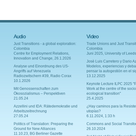
Audio
Video
Just Transitions - a global exploration:
Trade Unions and Just Transit
Colombia
Colombia
Centre for Employment Relations,
Juni 2025, University of Leed
Innovation and Change, 26.1.2026
Josè Luis Carretero y Dario Az
Analyse und Einordnung des US-
Modelos, experiencias y deba
Angriffs auf Venezuela
pensar la autogestión en el si
Radiozwitschern #39, Radio Corax
13.12.2025
10.1.2026
Keynote Lecture ILPC 2025 "P
Mit Genossenschaften zum
Work at the centre of the socio
Ökosozialismus – Perspektiven
ecological transition"
21.05.24
25.4.2025
Azzellini und IDA: Rätedemokratie und
¿Hay caminos para la Resiste
Arbeitszeitrechnung
utopías?
27.05.24
6.11.2024, 1:33 h
Politics of Translation: Preparing the
Commons and Social Transfo
Ground for New Alliances
26.10.2024
11.10.23, BG Berliner Gazette