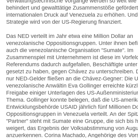
Verwaltungstechnische Vorgänge werden so weit wie
behindert und gewalttätige Zusammenstöße geförder
internationalen Druck auf Venezuela zu erhöhen. Und
Strategie wird von der US-Regierung finanziert.
Das NED verteilt im Jahr etwa eine Million Dollar an
venezolanische Oppositionsgruppen. Unter ihnen befi
auch die venezolanische Organisation "Sumate". Im
Zusammenspiel mit Unternehmern ist diese im Vorfel
Referendums dadurch aufgefallen, Beschäftigte unter
gesetzt zu haben, gegen Chávez zu unterschreiben. 
nur NED-Gelder fließen an die Chávez-Gegner: Die 
venezolanische Anwältin Eva Gollinger erreichte kürzl
Freigabe einiger Unterlagen des US-Außenministeri
Thema. Gollinger konnte belegen, daß die US-ameri
Entwicklungsbehörde USAID jährlich fünf Millionen Do
Oppositionsgruppen in Venezuela verteilt. An der Spit
"Partner" steht mit Sumate eine Gruppe, die sich bis 
weigert, das Ergebnis der Volksabstimmung von Augu
anzuerkennen. Corina Machado, Angehörige des Vor