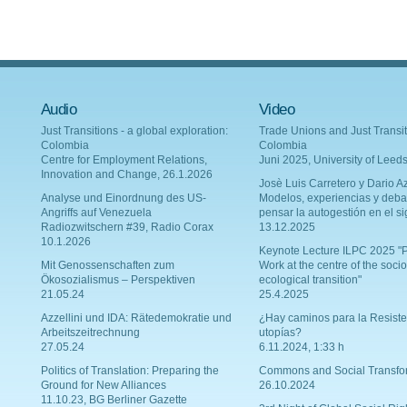
Audio
Video
Just Transitions - a global exploration:
Trade Unions and Just Transit
Colombia
Colombia
Centre for Employment Relations,
Juni 2025, University of Leed
Innovation and Change, 26.1.2026
Josè Luis Carretero y Dario Az
Analyse und Einordnung des US-
Modelos, experiencias y deba
Angriffs auf Venezuela
pensar la autogestión en el si
Radiozwitschern #39, Radio Corax
13.12.2025
10.1.2026
Keynote Lecture ILPC 2025 "P
Mit Genossenschaften zum
Work at the centre of the socio
Ökosozialismus – Perspektiven
ecological transition"
21.05.24
25.4.2025
Azzellini und IDA: Rätedemokratie und
¿Hay caminos para la Resiste
Arbeitszeitrechnung
utopías?
27.05.24
6.11.2024, 1:33 h
Politics of Translation: Preparing the
Commons and Social Transfo
Ground for New Alliances
26.10.2024
11.10.23, BG Berliner Gazette