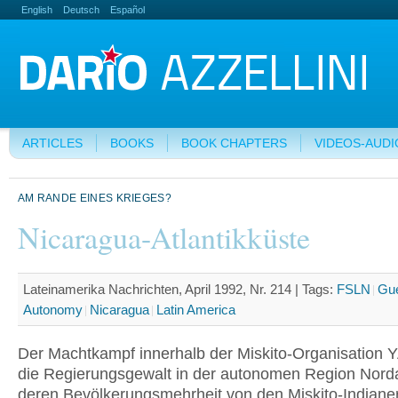
English
Deutsch
Español
ARTICLES
BOOKS
BOOK CHAPTERS
VIDEOS-AUDI
AM RANDE EINES KRIEGES?
Nicaragua-Atlantikküste
Lateinamerika Nachrichten, April 1992, Nr. 214 |
Tags:
FSLN
Gue
Autonomy
Nicaragua
Latin America
Der Machtkampf innerhalb der Miskito-Organisatio
die Regierungsgewalt in der autonomen Region Nordat
deren Bevölkerungsmehrheit von den Miskito-Indiane