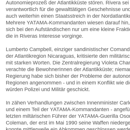
Autonomieprozeß der Atlantikküste stören. Rivera sei
verantwortlich für die gewalttätigen Geschehnisse un
auch weiterhin einen Staatsstreich in der Nordatlantik
Mehrere YATAMA-Kommandanten wiesen darauf hin,
sich bei den Aufständischen nur um eine kleine Frakt
die in Riveras Interesse vorginge.
Lumberto Campbell, einziger sandinistischer Comand
der Atlantikregion Nicaraguas, kritisierte den militärisc
mit starken Worten. Die Zentralregierung Violeta Ch
verachte die BewohnerInnen der Atlantikküste; niema
Regierung habe sich bisher der Probleme der auton
Regionen angenommen - und in einem Konflikt wie d
würden Polizei und Militär geschickt.
In zähen Verhandlungen zwischen Innenminister Carl
und einem Teil der YATAMA-Kommandanten - angefü
letzten miltärischen Führer der YATAMA-Guerilla Oso
Coleman, der erst im Mai 1990 seine Waffen niedergel
konnte mittlerweile ein Abkommen geschlossen werd