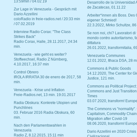
13:59min / 04.02.19
Desarrollo de la Universidad
de Zacatecas, 01.11.22
Zur Lage in Venezuela - Gespräch mit
Dario Azzellini
Arbeiter*innen als Boss. Des
coloRadio in freie-radios.net / 20:33 min
eigener Schmied!
/ 07.02.2019
22.3.2022, Mirko Schultze, 86
Interview Radio Corax: "The Class
Se non noi, chi? Lavoratori di t
Strikes Back"
mondo contro autoritarismo, f
Radio Corax, Halle, 28.11.2017, 24:34
dittatura
min.
26.01.2022, transformitalia, 6
Venezuela - wie geht es weiter?
Venezuela Communes
Stoffwechsel, Radio Z Nürnberg,
12.01.2022, Ithaca DSA, 28 m
4.10.2017, 16:37 min
Commons & Public Goods
Control Obrero
14.12.2020, The Center for Gl
IROLA IRRATIA 30 de enero de 2017, 58
Justice, 121 min.
min.
Commons as Political Project:
Venezuela - Krise und Inflation
Commons and Just Transition
Freie-Radios.net, 13 min. 19.01.2017
Times
03.07.2020, transform! Europe
Radia Obskura: Konkrete Utopien und
Punchlines
The Commons vs "normality".
03. Februar 2016 Radia Obskura, 60
Capitalism, Commodity Chain
min.
Migration after Covid-19
08.06.2020, transform! Europe
Nach den Parlamentswahlen in
Venezuela
Dario Azzellini en 2020 Crisis
Radio Z, 8.12.2015, 15:11 min
Civilizacional