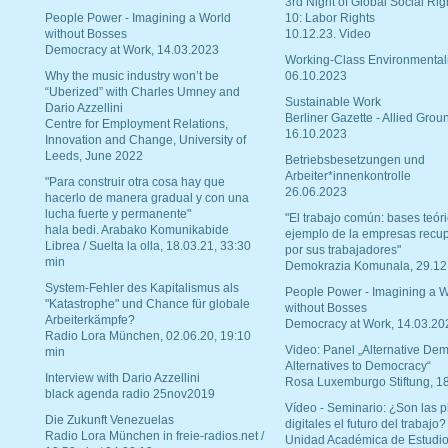
3rd Night of Global Social Rig
People Power - Imagining a World
10: Labor Rights
without Bosses
10.12.23. Video
Democracy at Work, 14.03.2023
Working-Class Environmental
Why the music industry won’t be
06.10.2023
“Uberized” with Charles Umney and
Sustainable Work
Dario Azzellini
Berliner Gazette - Allied Grou
Centre for Employment Relations,
16.10.2023
Innovation and Change, University of
Leeds, June 2022
Betriebsbesetzungen und
Arbeiter*innenkontrolle
"Para construir otra cosa hay que
26.06.2023
hacerlo de manera gradual y con una
lucha fuerte y permanente"
"El trabajo común: bases teóri
hala bedi. Arabako Komunikabide
ejemplo de la empresas recu
Librea / Suelta la olla, 18.03.21, 33:30
por sus trabajadores"
min
Demokrazia Komunala, 29.12
System-Fehler des Kapitalismus als
People Power - Imagining a W
"Katastrophe" und Chance für globale
without Bosses
Arbeiterkämpfe?
Democracy at Work, 14.03.20
Radio Lora München, 02.06.20, 19:10
Video: Panel „Alternative Dem
min
Alternatives to Democracy“
Interview with Dario Azzellini
Rosa Luxemburgo Stiftung, 1
black agenda radio 25nov2019
Vídeo - Seminario: ¿Son las p
Die Zukunft Venezuelas
digitales el futuro del trabajo?
Radio Lora München in freie-radios.net /
Unidad Académica de Estudio