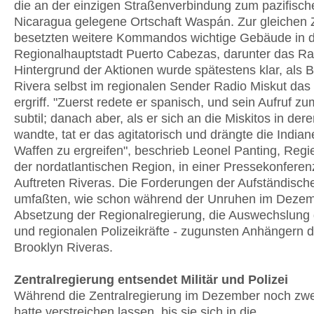
die an der einzigen Straßenverbindung zum pazifisch
Nicaragua gelegene Ortschaft Waspán. Zur gleichen Z
besetzten weitere Kommandos wichtige Gebäude in 
Regionalhauptstadt Puerto Cabezas, darunter das Ra
Hintergrund der Aktionen wurde spätestens klar, als 
Rivera selbst im regionalen Sender Radio Miskut das
ergriff. "Zuerst redete er spanisch, und sein Aufruf z
subtil; danach aber, als er sich an die Miskitos in de
wandte, tat er das agitatorisch und drängte die Indian
Waffen zu ergreifen", beschrieb Leonel Panting, Reg
der nordatlantischen Region, in einer Pressekonferen
Auftreten Riveras. Die Forderungen der Aufständisch
umfaßten, wie schon während der Unruhen im Dezem
Absetzung der Regionalregierung, die Auswechslung 
und regionalen Polizeikräfte - zugunsten Anhängern d
Brooklyn Riveras.
Zentralregierung entsendet Militär und Polizei
Während die Zentralregierung im Dezember noch zw
hatte verstreichen lassen, bis sie sich in die