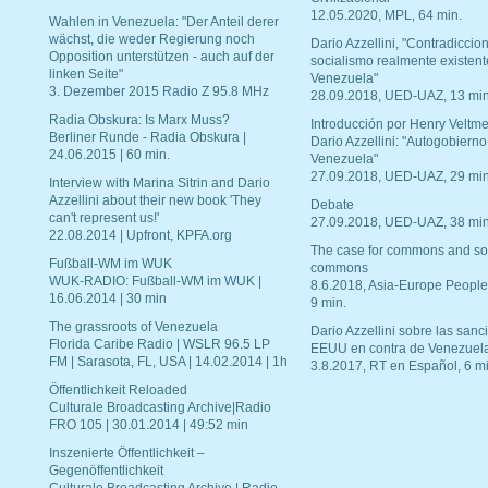
12.05.2020, MPL, 64 min.
Wahlen in Venezuela: "Der Anteil derer
wächst, die weder Regierung noch
Dario Azzellini, "Contradiccio
Opposition unterstützen - auch auf der
socialismo realmente existent
linken Seite"
Venezuela"
3. Dezember 2015 Radio Z 95.8 MHz
28.09.2018, UED-UAZ, 13 min
Radia Obskura: Is Marx Muss?
Introducción por Henry Veltme
Berliner Runde - Radia Obskura |
Dario Azzellini: "Autogobierno
24.06.2015 | 60 min.
Venezuela"
27.09.2018, UED-UAZ, 29 min
Interview with Marina Sitrin and Dario
Azzellini about their new book 'They
Debate
can't represent us!'
27.09.2018, UED-UAZ, 38 min
22.08.2014 | Upfront, KPFA.org
The case for commons and so
Fußball-WM im WUK
commons
WUK-RADIO: Fußball-WM im WUK |
8.6.2018, Asia-Europe People
16.06.2014 | 30 min
9 min.
The grassroots of Venezuela
Dario Azzellini sobre las san
Florida Caribe Radio | WSLR 96.5 LP
EEUU en contra de Venezuel
FM | Sarasota, FL, USA | 14.02.2014 | 1h
3.8.2017, RT en Español, 6 mi
Öffentlichkeit Reloaded
Culturale Broadcasting Archive|Radio
FRO 105 | 30.01.2014 | 49:52 min
Inszenierte Öffentlichkeit –
Gegenöffentlichkeit