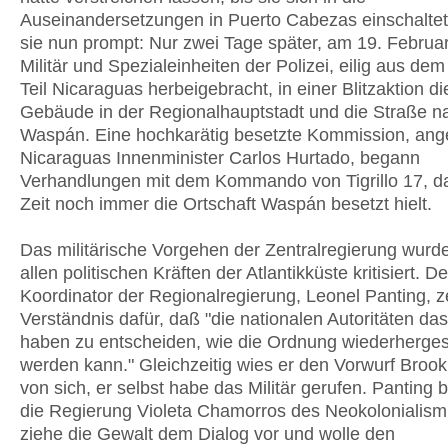
Auseinandersetzungen in Puerto Cabezas einschaltete
sie nun prompt: Nur zwei Tage später, am 19. Februa
Militär und Spezialeinheiten der Polizei, eilig aus dem
Teil Nicaraguas herbeigebracht, in einer Blitzaktion d
Gebäude in der Regionalhauptstadt und die Straße n
Waspán. Eine hochkarätig besetzte Kommission, ange
Nicaraguas Innenminister Carlos Hurtado, begann
Verhandlungen mit dem Kommando von Tigrillo 17, da
Zeit noch immer die Ortschaft Waspán besetzt hielt.
Das militärische Vorgehen der Zentralregierung wurde
allen politischen Kräften der Atlantikküste kritisiert. De
Koordinator der Regionalregierung, Leonel Panting, z
Verständnis dafür, daß "die nationalen Autoritäten da
haben zu entscheiden, wie die Ordnung wiederhergest
werden kann." Gleichzeitig wies er den Vorwurf Brook
von sich, er selbst habe das Militär gerufen. Panting 
die Regierung Violeta Chamorros des Neokolonialism
ziehe die Gewalt dem Dialog vor und wolle den