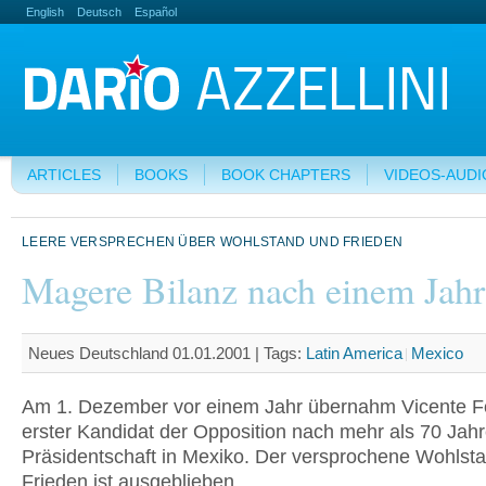
English
Deutsch
Español
ARTICLES
BOOKS
BOOK CHAPTERS
VIDEOS-AUDI
LEERE VERSPRECHEN ÜBER WOHLSTAND UND FRIEDEN
Magere Bilanz nach einem Jahr
Neues Deutschland 01.01.2001 |
Tags:
Latin America
Mexico
Am 1. Dezember vor einem Jahr übernahm Vicente F
erster Kandidat der Opposition nach mehr als 70 Jahr
Präsidentschaft in Mexiko. Der versprochene Wohlst
Frieden ist ausgeblieben.