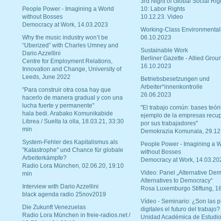
3rd Night of Global Social Rig
People Power - Imagining a World
10: Labor Rights
without Bosses
10.12.23. Video
Democracy at Work, 14.03.2023
Working-Class Environmental
Why the music industry won’t be
06.10.2023
“Uberized” with Charles Umney and
Sustainable Work
Dario Azzellini
Berliner Gazette - Allied Grou
Centre for Employment Relations,
16.10.2023
Innovation and Change, University of
Leeds, June 2022
Betriebsbesetzungen und
Arbeiter*innenkontrolle
"Para construir otra cosa hay que
26.06.2023
hacerlo de manera gradual y con una
lucha fuerte y permanente"
"El trabajo común: bases teóri
hala bedi. Arabako Komunikabide
ejemplo de la empresas recu
Librea / Suelta la olla, 18.03.21, 33:30
por sus trabajadores"
min
Demokrazia Komunala, 29.12
System-Fehler des Kapitalismus als
People Power - Imagining a W
"Katastrophe" und Chance für globale
without Bosses
Arbeiterkämpfe?
Democracy at Work, 14.03.20
Radio Lora München, 02.06.20, 19:10
Video: Panel „Alternative Dem
min
Alternatives to Democracy“
Interview with Dario Azzellini
Rosa Luxemburgo Stiftung, 1
black agenda radio 25nov2019
Vídeo - Seminario: ¿Son las p
Die Zukunft Venezuelas
digitales el futuro del trabajo?
Radio Lora München in freie-radios.net /
Unidad Académica de Estudio