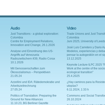
Audio
Video
Just Transitions - a global exploration:
Trade Unions and Just Transit
Colombia
Colombia
Centre for Employment Relations,
Juni 2025, University of Leed
Innovation and Change, 26.1.2026
Josè Luis Carretero y Dario Az
Analyse und Einordnung des US-
Modelos, experiencias y deba
Angriffs auf Venezuela
pensar la autogestión en el si
Radiozwitschern #39, Radio Corax
13.12.2025
10.1.2026
Keynote Lecture ILPC 2025 "P
Mit Genossenschaften zum
Work at the centre of the socio
Ökosozialismus – Perspektiven
ecological transition"
21.05.24
25.4.2025
Azzellini und IDA: Rätedemokratie und
¿Hay caminos para la Resiste
Arbeitszeitrechnung
utopías?
27.05.24
6.11.2024, 1:33 h
Politics of Translation: Preparing the
Commons and Social Transfo
Ground for New Alliances
26.10.2024
11.10.23, BG Berliner Gazette