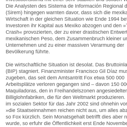
Die Analysten des Sistema de Información Regional 
(Sirem) hingegen warnten davor, dass sich die mexik
Wirtschaft in der gleichen Situation wie Ende 1994 be
Investoren ihr Kapital aus Mexiko abzogen und den »
Crash« provozierten, der zu einer drastischen Entwe
mexikanischen Peso, dem Zusammenbruch kleiner und
Unternehmen und zu einer massiven Verarmung der
Bevölkerung führte.
Die wirtschaftliche Situation ist desolat. Das Bruttoin
(BIP) stagniert. Finanzminister Francisco Gil Díaz mus
zugeben, das seit dem Amtsantritt Fox etwa 500 000
Arbeitsplätze verloren gegangen sind – davon 150 00
Maquiladoras, den in Freihandelszonen angesiedelte
Billiglohnfabriken, die für den Weltmarkt produzieren
im sozialen Sektor für das Jahr 2002 sind ohnehin v
»die Staatseinnahmen reichen nicht aus, um alles a
so Fox kürzlich. Sein Monatsgehalt betrifft dies aber n
wurde, so erfuhr die Öffentlichkeit erst Ende Novembe