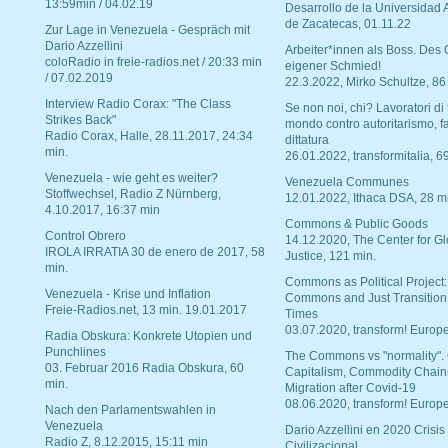
13:59min / 04.02.19
Desarrollo de la Universidad
de Zacatecas, 01.11.22
Zur Lage in Venezuela - Gespräch mit
Dario Azzellini
Arbeiter*innen als Boss. Des
coloRadio in freie-radios.net / 20:33 min
eigener Schmied!
/ 07.02.2019
22.3.2022, Mirko Schultze, 86
Interview Radio Corax: "The Class
Se non noi, chi? Lavoratori di t
Strikes Back"
mondo contro autoritarismo, f
Radio Corax, Halle, 28.11.2017, 24:34
dittatura
min.
26.01.2022, transformitalia, 6
Venezuela - wie geht es weiter?
Venezuela Communes
Stoffwechsel, Radio Z Nürnberg,
12.01.2022, Ithaca DSA, 28 m
4.10.2017, 16:37 min
Commons & Public Goods
Control Obrero
14.12.2020, The Center for Gl
IROLA IRRATIA 30 de enero de 2017, 58
Justice, 121 min.
min.
Commons as Political Project:
Venezuela - Krise und Inflation
Commons and Just Transition
Freie-Radios.net, 13 min. 19.01.2017
Times
03.07.2020, transform! Europe
Radia Obskura: Konkrete Utopien und
Punchlines
The Commons vs "normality".
03. Februar 2016 Radia Obskura, 60
Capitalism, Commodity Chain
min.
Migration after Covid-19
08.06.2020, transform! Europe
Nach den Parlamentswahlen in
Venezuela
Dario Azzellini en 2020 Crisis
Radio Z, 8.12.2015, 15:11 min
Civilizacional