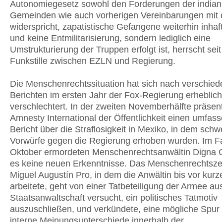
Autonomiegesetz sowohl den Forderungen der indian
Gemeinden wie auch vorherigen Vereinbarungen mit
widerspricht, zapatistische Gefangene weiterhin inhaft
und keine Entmilitarisierung, sondern lediglich eine
Umstrukturierung der Truppen erfolgt ist, herrscht se
Funkstille zwischen EZLN und Regierung.
Die Menschenrechtssituation hat sich nach verschie
Berichten im ersten Jahr der Fox-Regierung erheblich
verschlechtert. In der zweiten Novemberhälfte präsent
Amnesty International der Öffentlichkeit einen umfas
Bericht über die Straflosigkeit in Mexiko, in dem schw
Vorwürfe gegen die Regierung erhoben wurden. Im Fa
Oktober ermordeten Menschenrechtsanwältin Digna 
es keine neuen Erkenntnisse. Das Menschenrechtsz
Miguel Augustín Pro, in dem die Anwältin bis vor kur
arbeitete, geht von einer Tatbeteiligung der Armee au
Staatsanwaltschaft versucht, ein politisches Tatmotiv
auszuschließen, und verkündete, eine mögliche Spur
interne Meinungsunterschiede innerhalb der