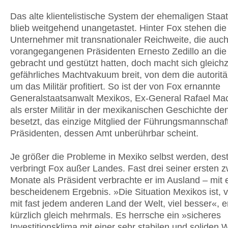
Das alte klientelistische System der ehemaligen Staa
blieb weitgehend unangetastet. Hinter Fox stehen die
Unternehmer mit transnationaler Reichweite, die auc
vorangegangenen Präsidenten Ernesto Zedillo an die
gebracht und gestützt hatten, doch macht sich gleichze
gefährliches Machtvakuum breit, von dem die autorit
um das Militär profitiert. So ist der von Fox ernannte
Generalstaatsanwalt Mexikos, Ex-General Rafael Ma
als erster Militär in der mexikanischen Geschichte de
besetzt, das einzige Mitglied der Führungsmannschaf
Präsidenten, dessen Amt unberührbar scheint.
Je größer die Probleme in Mexiko selbst werden, des
verbringt Fox außer Landes. Fast drei seiner ersten z
Monate als Präsident verbrachte er im Ausland – mit 
bescheidenem Ergebnis. »Die Situation Mexikos ist, v
mit fast jedem anderen Land der Welt, viel besser«, e
kürzlich gleich mehrmals. Es herrsche ein »sicheres
Investitionsklima mit einer sehr stabilen und soliden W