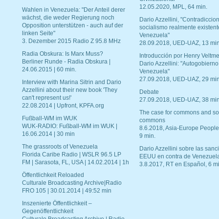
12.05.2020, MPL, 64 min.
Wahlen in Venezuela: "Der Anteil derer
wächst, die weder Regierung noch
Dario Azzellini, "Contradiccio
Opposition unterstützen - auch auf der
socialismo realmente existent
linken Seite"
Venezuela"
3. Dezember 2015 Radio Z 95.8 MHz
28.09.2018, UED-UAZ, 13 min
Radia Obskura: Is Marx Muss?
Introducción por Henry Veltme
Berliner Runde - Radia Obskura |
Dario Azzellini: "Autogobierno
24.06.2015 | 60 min.
Venezuela"
27.09.2018, UED-UAZ, 29 min
Interview with Marina Sitrin and Dario
Azzellini about their new book 'They
Debate
can't represent us!'
27.09.2018, UED-UAZ, 38 min
22.08.2014 | Upfront, KPFA.org
The case for commons and so
Fußball-WM im WUK
commons
WUK-RADIO: Fußball-WM im WUK |
8.6.2018, Asia-Europe People
16.06.2014 | 30 min
9 min.
The grassroots of Venezuela
Dario Azzellini sobre las san
Florida Caribe Radio | WSLR 96.5 LP
EEUU en contra de Venezuel
FM | Sarasota, FL, USA | 14.02.2014 | 1h
3.8.2017, RT en Español, 6 mi
Öffentlichkeit Reloaded
Culturale Broadcasting Archive|Radio
FRO 105 | 30.01.2014 | 49:52 min
Inszenierte Öffentlichkeit –
Gegenöffentlichkeit