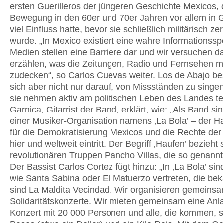
ersten Guerilleros der jüngeren Geschichte Mexicos,
Bewegung in den 60er und 70er Jahren vor allem in 
viel Einfluss hatte, bevor sie schließlich militärisch z
wurde. „In Mexico existiert eine wahre Informationsspe
Medien stellen eine Barriere dar und wir versuchen d
erzählen, was die Zeitungen, Radio und Fernsehen m
zudecken“, so Carlos Cuevas weiter. Los de Abajo b
sich aber nicht nur darauf, von Missständen zu singe
sie nehmen aktiv am politischen Leben des Landes tei
Garnica, Gitarrist der Band, erklärt, wie: „Als Band sin
einer Musiker-Organisation namens ‚La Bola’ – der Ha
für die Demokratisierung Mexicos und die Rechte der
hier und weltweit eintritt. Der Begriff ‚Haufen’ bezieht 
revolutionären Truppen Pancho Villas, die so genannt
Der Bassist Carlos Cortez fügt hinzu: „In ‚La Bola’ si
wie Santa Sabina oder El Matuerzo vertreten, die be
sind La Maldita Vecindad. Wir organisieren gemeins
Solidaritätskonzerte. Wir mieten gemeinsam eine Anla
Konzert mit 20 000 Personen und alle, die kommen, 