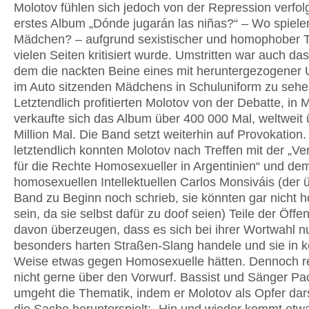
Molotov fühlen sich jedoch von der Repression verfolgt
erstes Album „Dónde jugarán las niñas?“ – Wo spiele
Mädchen? – aufgrund sexistischer und homophober T
vielen Seiten kritisiert wurde. Umstritten war auch da
dem die nackten Beine eines mit heruntergezogener 
im Auto sitzenden Mädchens in Schuluniform zu sehe
Letztendlich profitierten Molotov von der Debatte, in 
verkaufte sich das Album über 400 000 Mal, weltweit 
Million Mal. Die Band setzt weiterhin auf Provokation
letztendlich konnten Molotov nach Treffen mit der „Ve
für die Rechte Homosexueller in Argentinien“ und de
homosexuellen Intellektuellen Carlos Monsiváis (der 
Band zu Beginn noch schrieb, sie könnten gar nicht
sein, da sie selbst dafür zu doof seien) Teile der Öffen
davon überzeugen, dass es sich bei ihrer Wortwahl n
besonders harten Straßen-Slang handele und sie in k
Weise etwas gegen Homosexuelle hätten. Dennoch r
nicht gerne über den Vorwurf. Bassist und Sänger Pa
umgeht die Thematik, indem er Molotov als Opfer dars