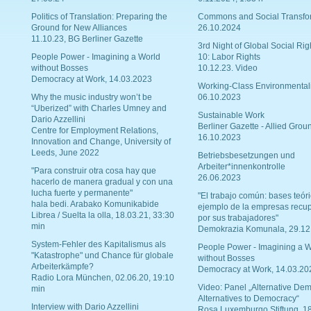
Politics of Translation: Preparing the
Commons and Social Transfo
Ground for New Alliances
26.10.2024
11.10.23, BG Berliner Gazette
3rd Night of Global Social Rig
People Power - Imagining a World
10: Labor Rights
without Bosses
10.12.23. Video
Democracy at Work, 14.03.2023
Working-Class Environmental
Why the music industry won’t be
06.10.2023
“Uberized” with Charles Umney and
Sustainable Work
Dario Azzellini
Berliner Gazette - Allied Grou
Centre for Employment Relations,
16.10.2023
Innovation and Change, University of
Leeds, June 2022
Betriebsbesetzungen und
Arbeiter*innenkontrolle
"Para construir otra cosa hay que
26.06.2023
hacerlo de manera gradual y con una
lucha fuerte y permanente"
"El trabajo común: bases teóri
hala bedi. Arabako Komunikabide
ejemplo de la empresas recu
Librea / Suelta la olla, 18.03.21, 33:30
por sus trabajadores"
min
Demokrazia Komunala, 29.12
System-Fehler des Kapitalismus als
People Power - Imagining a W
"Katastrophe" und Chance für globale
without Bosses
Arbeiterkämpfe?
Democracy at Work, 14.03.20
Radio Lora München, 02.06.20, 19:10
Video: Panel „Alternative Dem
min
Alternatives to Democracy“
Interview with Dario Azzellini
Rosa Luxemburgo Stiftung, 1