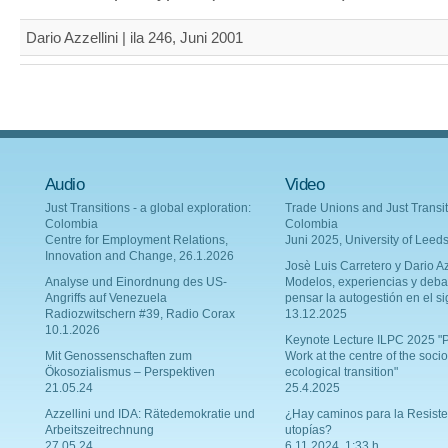
Dario Azzellini | ila 246, Juni 2001
Audio
Video
Just Transitions - a global exploration:
Trade Unions and Just Transit
Colombia
Colombia
Centre for Employment Relations,
Juni 2025, University of Leed
Innovation and Change, 26.1.2026
Josè Luis Carretero y Dario Az
Analyse und Einordnung des US-
Modelos, experiencias y deba
Angriffs auf Venezuela
pensar la autogestión en el si
Radiozwitschern #39, Radio Corax
13.12.2025
10.1.2026
Keynote Lecture ILPC 2025 "P
Mit Genossenschaften zum
Work at the centre of the socio
Ökosozialismus – Perspektiven
ecological transition"
21.05.24
25.4.2025
Azzellini und IDA: Rätedemokratie und
¿Hay caminos para la Resiste
Arbeitszeitrechnung
utopías?
27.05.24
6.11.2024, 1:33 h