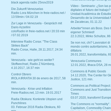
black agenda radio 25nov2019
Vídeo - Seminario: ¿Son las p
Die Zukunft Venezuelas
digitales el futuro del trabajo?
Radio Lora München in freie-radios.net /
Unidad Académica de Estudio
13:59min / 04.02.19
Desarrollo de la Universidad
de Zacatecas, 01.11.22
Zur Lage in Venezuela - Gespräch mit
Dario Azzellini
Arbeiter*innen als Boss. Des
coloRadio in freie-radios.net / 20:33 min
eigener Schmied!
/ 07.02.2019
22.3.2022, Mirko Schultze, 86
Interview Radio Corax: "The Class
Se non noi, chi? Lavoratori di t
Strikes Back"
mondo contro autoritarismo, f
Radio Corax, Halle, 28.11.2017, 24:34
dittatura
min.
26.01.2022, transformitalia, 6
Venezuela - wie geht es weiter?
Venezuela Communes
Stoffwechsel, Radio Z Nürnberg,
12.01.2022, Ithaca DSA, 28 m
4.10.2017, 16:37 min
Commons & Public Goods
Control Obrero
14.12.2020, The Center for Gl
IROLA IRRATIA 30 de enero de 2017, 58
Justice, 121 min.
min.
Commons as Political Project:
Venezuela - Krise und Inflation
Commons and Just Transition
Freie-Radios.net, 13 min. 19.01.2017
Times
03.07.2020, transform! Europe
Radia Obskura: Konkrete Utopien und
Punchlines
The Commons vs "normality".
03. Februar 2016 Radia Obskura, 60
Capitalism, Commodity Chain