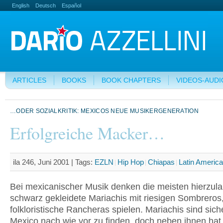
English
Deutsch
Español
ARTICLES
BOOKS
BOOK CHAPTERS
VIDEOS-AUDI
…ODER SOZIALKRITIK: MEXICOS NEUE MUSIKERGENERATION
Erfolgreiche Macker…
ila 246, Juni 2001 |
Tags:
EZLN
Hip Hop
Chiapas
Latin America
Bei mexicanischer Musik denken die meisten hierzul
schwarz gekleidete Mariachis mit riesigen Sombreros,
folkloristische Rancheras spielen. Mariachis sind siche
Mexico nach wie vor zu finden, doch neben ihnen hat 