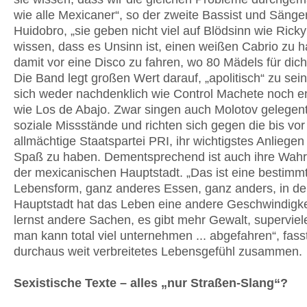
wie alle Mexicaner“, so der zweite Bassist und Sänge
Huidobro, „sie geben nicht viel auf Blödsinn wie Rick
wissen, dass es Unsinn ist, einen weißen Cabrio zu 
damit vor eine Disco zu fahren, wo 80 Mädels für dich
Die Band legt großen Wert darauf, „apolitisch“ zu sein
sich weder nachdenklich wie Control Machete noch e
wie Los de Abajo. Zwar singen auch Molotov gelegent
soziale Missstände und richten sich gegen die bis vo
allmächtige Staatspartei PRI, ihr wichtigstes Anliegen 
Spaß zu haben. Dementsprechend ist auch ihre Wa
der mexicanischen Hauptstadt. „Das ist eine bestimm
Lebensform, ganz anderes Essen, ganz anders, in de
Hauptstadt hat das Leben eine andere Geschwindigke
lernst andere Sachen, es gibt mehr Gewalt, supervie
man kann total viel unternehmen ... abgefahren“, fass
durchaus weit verbreitetes Lebensgefühl zusammen.
Sexistische Texte – alles „nur Straßen-Slang“?