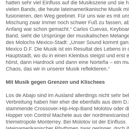
hatten sehr viel Einfluss auf die Musikszene und sie
vielen Bands, die heute lateinamerikanische Musik m
fusionieren, den Weg geebnet. Für uns war es mit un
Mischung zwar immer noch schwer Fuß zu fassen, ab
Anfang war schon gemacht.“ Carlos Cuevas, Keyboar
Band, sieht die Ursprünge der musikalischen Melange
des Molochs Mexico-Stadt: „Unser Sound kommt ganz
Mexico D.F. Die Musik ist ein Resultat des Lebens in 
Hauptstadt, wo du in einen Kleinbus steigst und erst
hörst, dann Hardrock und dann eine Norteña – ein mu
Chaos, das wir in unserer Musik reflektieren.“
Mit Musik gegen Grenzen und Klischees
Los de Abajo sind im Ausland allerdings nicht sehr b
Verbreitung haben hier eher die ebenfalls aus dem D.
stammende Crossover-Hip-Hop-Band Molotov oder di
Hopper von Control Machete aus der nordmexicanisc
triemetropole Monterrey. Bei Molotov ist der Einfluss
lateinamerikanischer Rhythmen zwar geringer, doch i