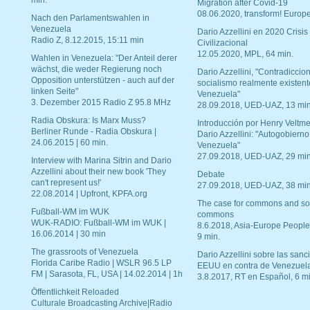
min.
Migration after Covid-19
08.06.2020, transform! Europe
Nach den Parlamentswahlen in
Venezuela
Dario Azzellini en 2020 Crisis
Radio Z, 8.12.2015, 15:11 min
Civilizacional
12.05.2020, MPL, 64 min.
Wahlen in Venezuela: "Der Anteil derer
wächst, die weder Regierung noch
Dario Azzellini, "Contradiccio
Opposition unterstützen - auch auf der
socialismo realmente existent
linken Seite"
Venezuela"
3. Dezember 2015 Radio Z 95.8 MHz
28.09.2018, UED-UAZ, 13 min
Radia Obskura: Is Marx Muss?
Introducción por Henry Veltme
Berliner Runde - Radia Obskura |
Dario Azzellini: "Autogobierno
24.06.2015 | 60 min.
Venezuela"
27.09.2018, UED-UAZ, 29 min
Interview with Marina Sitrin and Dario
Azzellini about their new book 'They
Debate
can't represent us!'
27.09.2018, UED-UAZ, 38 min
22.08.2014 | Upfront, KPFA.org
The case for commons and so
Fußball-WM im WUK
commons
WUK-RADIO: Fußball-WM im WUK |
8.6.2018, Asia-Europe People
16.06.2014 | 30 min
9 min.
The grassroots of Venezuela
Dario Azzellini sobre las san
Florida Caribe Radio | WSLR 96.5 LP
EEUU en contra de Venezuel
FM | Sarasota, FL, USA | 14.02.2014 | 1h
3.8.2017, RT en Español, 6 mi
Öffentlichkeit Reloaded
Culturale Broadcasting Archive|Radio