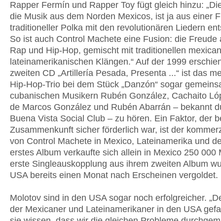
Rapper Fermín und Rapper Toy fügt gleich hinzu: „Di
die Musik aus dem Norden Mexicos, ist ja aus einer 
traditioneller Polka mit den revolutionären Liedern en
So ist auch Control Machete eine Fusion: die Freude
Rap und Hip-Hop, gemischt mit traditionellen mexica
lateinamerikanischen Klängen.“ Auf der 1999 erschie
zweiten CD „Artillería Pesada, Presenta ...“ ist das m
Hip-Hop-Trio bei dem Stück „Danzón“ sogar gemeins
cubanischen Musikern Rubén González, Cachaito Ló
de Marcos González und Rubén Abarrán – bekannt d
Buena Vista Social Club – zu hören. Ein Faktor, der b
Zusammenkunft sicher förderlich war, ist der kommerzi
von Control Machete in Mexico, Lateinamerika und d
erstes Album verkaufte sich allein in Mexico 250 000 
erste Singleauskopplung aus ihrem zweiten Album wu
USA bereits einen Monat nach Erscheinen vergoldet.
Molotov sind in den USA sogar noch erfolgreicher. „D
der Mexicaner und Lateinamerikaner in den USA gefal
sie wissen, dass wir die gleichen Probleme durchge