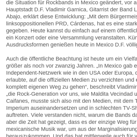
die Situation für Rockbands in Mexico geändert, vor a
Hauptstadt D.F. Vladimir Garnica, Gitarrist der Band 
Abajo, erklärt diese Entwicklung: „Mit dem Bürgermeis
linksoppositionellen PRD, Cárdenas, hat es eine star
gegeben. Heute kannst du einfach auf einem öffentlic
ein Konzert oder eine Versammlung veranstalten. Kün
Ausdrucksformen genießen heute in Mexico D.F. völlig
Auch die öffentliche Beachtung ist heute um ein Vielf
größer als noch vor zwanzig Jahren. „In Mexico gab e
Independent-Netzwerk wie in den USA oder Europa, 
erlaubte, auf die offiziellen Medien zu verzichten und
komplett eigenen Weg zu gehen“, beschreibt Vladimir
„die Rock-Generation vor uns, wie Maldita Vecindad 
Caifanes, musste sich also mit den Medien, mit dem T
Imperium auseinandersetzen und in schlechten TV-
auftreten. Viele verstanden nicht, warum die Bands 
aber die Zeit hat gezeigt, dass es der einzige Weg für
mexicanische Musik war, um aus der Marginalisierun
herauszukommen. Und das hat mittlerweile auch für v