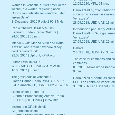
12.05.2020, MPL, 64 min.
Wahlen in Venezuela: "Der Anteil derer
wächst, die weder Regierung noch
Dario Azzellini, "Contradiccio
Opposition unterstützen - auch auf der
socialismo realmente existent
linken Seite"
Venezuela"
3. Dezember 2015 Radio Z 95.8 MHz
28.09.2018, UED-UAZ, 13 min
Radia Obskura: Is Marx Muss?
Introducción por Henry Veltme
Berliner Runde - Radia Obskura |
Dario Azzellini: "Autogobierno
24.06.2015 | 60 min.
Venezuela"
27.09.2018, UED-UAZ, 29 min
Interview with Marina Sitrin and Dario
Azzellini about their new book 'They
Debate
can't represent us!'
27.09.2018, UED-UAZ, 38 min
22.08.2014 | Upfront, KPFA.org
The case for commons and so
Fußball-WM im WUK
commons
WUK-RADIO: Fußball-WM im WUK |
8.6.2018, Asia-Europe People
16.06.2014 | 30 min
9 min.
The grassroots of Venezuela
Dario Azzellini sobre las san
Florida Caribe Radio | WSLR 96.5 LP
EEUU en contra de Venezuel
FM | Sarasota, FL, USA | 14.02.2014 | 1h
3.8.2017, RT en Español, 6 mi
Öffentlichkeit Reloaded
Culturale Broadcasting Archive|Radio
FRO 105 | 30.01.2014 | 49:52 min
Inszenierte Öffentlichkeit –
Gegenöffentlichkeit