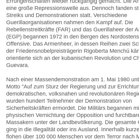
Errungenschaften wieder rückgängig gemacht. Die Ar
eine große Repressionswelle aus. Dennoch fanden s
Streiks und Demonstrationen statt. Verschiedene
Guerillaorganisationen nahmen den Kampf auf. Die
Rebellenstreitkräfte (FAR) und das Guerillaheer der 
(EGP) begannen 1972 in den Bergen des Nordostens
Offensive. Das Armenheer, in dessen Reihen zwei S
der Friedensnobelpreisträgerin Rigoberta Menchú kä
orientierte sich an der kubanischen Revolution und C
Guevara.
Nach einer Massendemonstration am 1. Mai 1980 un
Motto "Auf zum Sturz der Regierung und zur Errichtun
demokratischen, volksnahen und revolutionären Regi
wurden hundert Teilnehmer der Demonstration von
Sicherheitskräften ermordet. Die Militärs begannen mi
physischen Vernichtung der Opposition und furchtbar
Massakern unter der Landbevölkerung. Die gesamte 
ging in die Illegalität oder ins Ausland. Innerhalb kurze
flohen über 100 000 Menschen vor dem Terror nach 