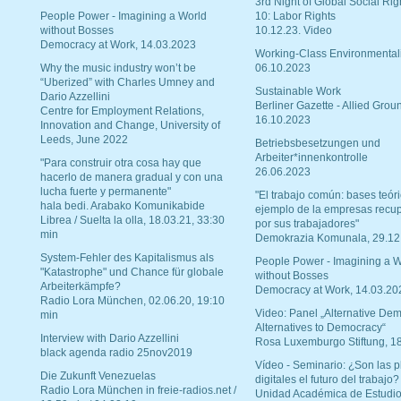
3rd Night of Global Social Rig
People Power - Imagining a World
10: Labor Rights
without Bosses
10.12.23. Video
Democracy at Work, 14.03.2023
Working-Class Environmental
Why the music industry won’t be
06.10.2023
“Uberized” with Charles Umney and
Sustainable Work
Dario Azzellini
Berliner Gazette - Allied Grou
Centre for Employment Relations,
16.10.2023
Innovation and Change, University of
Leeds, June 2022
Betriebsbesetzungen und
Arbeiter*innenkontrolle
"Para construir otra cosa hay que
26.06.2023
hacerlo de manera gradual y con una
lucha fuerte y permanente"
"El trabajo común: bases teóri
hala bedi. Arabako Komunikabide
ejemplo de la empresas recu
Librea / Suelta la olla, 18.03.21, 33:30
por sus trabajadores"
min
Demokrazia Komunala, 29.12
System-Fehler des Kapitalismus als
People Power - Imagining a W
"Katastrophe" und Chance für globale
without Bosses
Arbeiterkämpfe?
Democracy at Work, 14.03.20
Radio Lora München, 02.06.20, 19:10
Video: Panel „Alternative Dem
min
Alternatives to Democracy“
Interview with Dario Azzellini
Rosa Luxemburgo Stiftung, 1
black agenda radio 25nov2019
Vídeo - Seminario: ¿Son las p
Die Zukunft Venezuelas
digitales el futuro del trabajo?
Radio Lora München in freie-radios.net /
Unidad Académica de Estudio