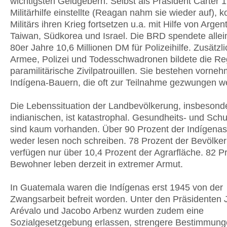
wichtigsten Geldgebern. Selbst als Präsident Carter 
Militärhilfe einstellte (Reagan nahm sie wieder auf), 
Militärs ihren Krieg fortsetzen u.a. mit Hilfe von Argent
Taiwan, Südkorea und Israel. Die BRD spendete allei
80er Jahre 10,6 Millionen DM für Polizeihilfe. Zusätzl
Armee, Polizei und Todesschwadronen bildete die Re
paramilitärische Zivilpatrouillen. Sie bestehen vorneh
Indígena-Bauern, die oft zur Teilnahme gezwungen w
Die Lebenssituation der Landbevölkerung, insbesond
indianischen, ist katastrophal. Gesundheits- und Sch
sind kaum vorhanden. Über 90 Prozent der Indígena
weder lesen noch schreiben. 78 Prozent der Bevölke
verfügen nur über 10,4 Prozent der Agrarfläche. 82 P
Bewohner leben derzeit in extremer Armut.
In Guatemala waren die Indígenas erst 1945 von der
Zwangsarbeit befreit worden. Unter den Präsidenten
Arévalo und Jacobo Arbenz wurden zudem eine
Sozialgesetzgebung erlassen, strengere Bestimmung