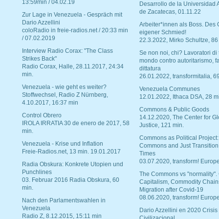
13:59min / 04.02.19
Desarrollo de la Universidad
de Zacatecas, 01.11.22
Zur Lage in Venezuela - Gespräch mit
Dario Azzellini
Arbeiter*innen als Boss. Des
coloRadio in freie-radios.net / 20:33 min
eigener Schmied!
/ 07.02.2019
22.3.2022, Mirko Schultze, 86
Interview Radio Corax: "The Class
Se non noi, chi? Lavoratori di t
Strikes Back"
mondo contro autoritarismo, f
Radio Corax, Halle, 28.11.2017, 24:34
dittatura
min.
26.01.2022, transformitalia, 6
Venezuela - wie geht es weiter?
Venezuela Communes
Stoffwechsel, Radio Z Nürnberg,
12.01.2022, Ithaca DSA, 28 m
4.10.2017, 16:37 min
Commons & Public Goods
Control Obrero
14.12.2020, The Center for Gl
IROLA IRRATIA 30 de enero de 2017, 58
Justice, 121 min.
min.
Commons as Political Project:
Venezuela - Krise und Inflation
Commons and Just Transition
Freie-Radios.net, 13 min. 19.01.2017
Times
03.07.2020, transform! Europe
Radia Obskura: Konkrete Utopien und
Punchlines
The Commons vs "normality".
03. Februar 2016 Radia Obskura, 60
Capitalism, Commodity Chain
min.
Migration after Covid-19
08.06.2020, transform! Europe
Nach den Parlamentswahlen in
Venezuela
Dario Azzellini en 2020 Crisis
Radio Z, 8.12.2015, 15:11 min
Civilizacional