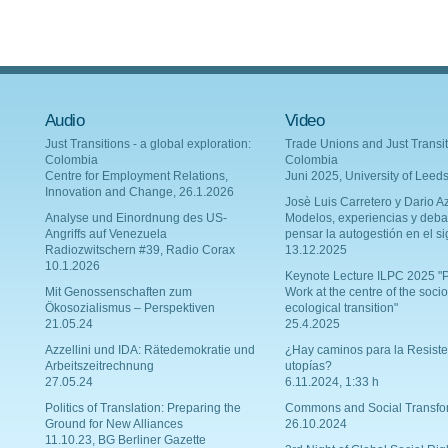
Audio
Video
Just Transitions - a global exploration:
Trade Unions and Just Transit
Colombia
Colombia
Centre for Employment Relations,
Juni 2025, University of Leed
Innovation and Change, 26.1.2026
Josè Luis Carretero y Dario Az
Analyse und Einordnung des US-
Modelos, experiencias y deba
Angriffs auf Venezuela
pensar la autogestión en el si
Radiozwitschern #39, Radio Corax
13.12.2025
10.1.2026
Keynote Lecture ILPC 2025 "P
Mit Genossenschaften zum
Work at the centre of the socio
Ökosozialismus – Perspektiven
ecological transition"
21.05.24
25.4.2025
Azzellini und IDA: Rätedemokratie und
¿Hay caminos para la Resiste
Arbeitszeitrechnung
utopías?
27.05.24
6.11.2024, 1:33 h
Politics of Translation: Preparing the
Commons and Social Transfo
Ground for New Alliances
26.10.2024
11.10.23, BG Berliner Gazette