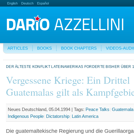
English
Deutsch
Español
ARTICLES
BOOKS
BOOK CHAPTERS
VIDEOS-AUDI
DER ÄLTESTE KONFLIKT LATEINAMERIKAS FORDERTE BISHER ÜBER 1
Vergessene Kriege: Ein Drittel
Guatemalas gilt als Kampfgebie
Neues Deutschland, 05.04.1994 |
Tags:
Peace Talks
Guatemala
Indigenous People
Dictatorship
Latin America
Die guatemaltekische Regierung und die Guerillaorga