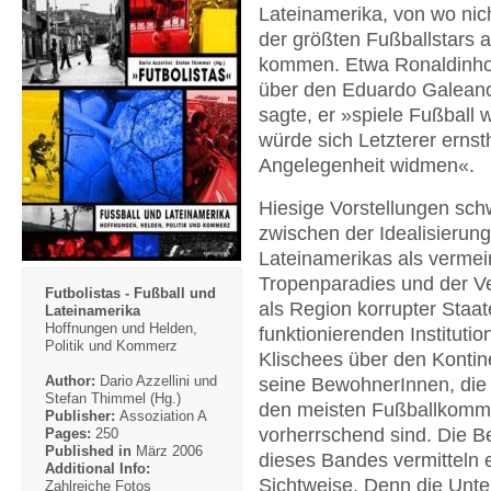
Lateinamerika, von wo nic
der größten Fußballstars a
kommen. Etwa Ronaldinho
über den Eduardo Galean
sagte, er »spiele Fußball w
würde sich Letzterer ernst
Angelegenheit widmen«.
Hiesige Vorstellungen sc
zwischen der Idealisierung
Lateinamerikas als vermei
Tropenparadies und der 
Futbolistas - Fußball und
als Region korrupter Staat
Lateinamerika
Hoffnungen und Helden,
funktionierenden Institutio
Politik und Kommerz
Klischees über den Kontin
Author:
Dario Azzellini und
seine BewohnerInnen, die
Stefan Thimmel (Hg.)
den meisten Fußballkomm
Publisher:
Assoziation A
vorherrschend sind. Die B
Pages:
250
Published in
März 2006
dieses Bandes vermitteln 
Additional Info:
Sichtweise. Denn die Unte
Zahlreiche Fotos