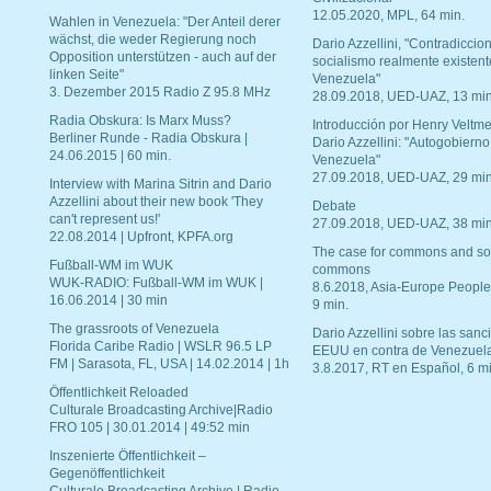
12.05.2020, MPL, 64 min.
Wahlen in Venezuela: "Der Anteil derer
wächst, die weder Regierung noch
Dario Azzellini, "Contradiccio
Opposition unterstützen - auch auf der
socialismo realmente existent
linken Seite"
Venezuela"
3. Dezember 2015 Radio Z 95.8 MHz
28.09.2018, UED-UAZ, 13 min
Radia Obskura: Is Marx Muss?
Introducción por Henry Veltme
Berliner Runde - Radia Obskura |
Dario Azzellini: "Autogobierno
24.06.2015 | 60 min.
Venezuela"
27.09.2018, UED-UAZ, 29 min
Interview with Marina Sitrin and Dario
Azzellini about their new book 'They
Debate
can't represent us!'
27.09.2018, UED-UAZ, 38 min
22.08.2014 | Upfront, KPFA.org
The case for commons and so
Fußball-WM im WUK
commons
WUK-RADIO: Fußball-WM im WUK |
8.6.2018, Asia-Europe People
16.06.2014 | 30 min
9 min.
The grassroots of Venezuela
Dario Azzellini sobre las san
Florida Caribe Radio | WSLR 96.5 LP
EEUU en contra de Venezuel
FM | Sarasota, FL, USA | 14.02.2014 | 1h
3.8.2017, RT en Español, 6 mi
Öffentlichkeit Reloaded
Culturale Broadcasting Archive|Radio
FRO 105 | 30.01.2014 | 49:52 min
Inszenierte Öffentlichkeit –
Gegenöffentlichkeit