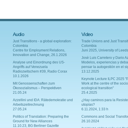
Audio
Video
Just Transitions - a global exploration:
Trade Unions and Just Transit
Colombia
Colombia
Centre for Employment Relations,
Juni 2025, University of Leed
Innovation and Change, 26.1.2026
Josè Luis Carretero y Dario Az
Analyse und Einordnung des US-
Modelos, experiencias y deba
Angriffs auf Venezuela
pensar la autogestión en el si
Radiozwitschern #39, Radio Corax
13.12.2025
10.1.2026
Keynote Lecture ILPC 2025 "P
Mit Genossenschaften zum
Work at the centre of the socio
Ökosozialismus – Perspektiven
ecological transition"
21.05.24
25.4.2025
Azzellini und IDA: Rätedemokratie und
¿Hay caminos para la Resiste
Arbeitszeitrechnung
utopías?
27.05.24
6.11.2024, 1:33 h
Politics of Translation: Preparing the
Commons and Social Transfo
Ground for New Alliances
26.10.2024
11.10.23, BG Berliner Gazette