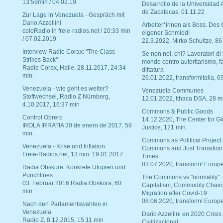
13:59min / 04.02.19
Desarrollo de la Universidad
de Zacatecas, 01.11.22
Zur Lage in Venezuela - Gespräch mit
Dario Azzellini
Arbeiter*innen als Boss. Des
coloRadio in freie-radios.net / 20:33 min
eigener Schmied!
/ 07.02.2019
22.3.2022, Mirko Schultze, 86
Interview Radio Corax: "The Class
Se non noi, chi? Lavoratori di t
Strikes Back"
mondo contro autoritarismo, f
Radio Corax, Halle, 28.11.2017, 24:34
dittatura
min.
26.01.2022, transformitalia, 6
Venezuela - wie geht es weiter?
Venezuela Communes
Stoffwechsel, Radio Z Nürnberg,
12.01.2022, Ithaca DSA, 28 m
4.10.2017, 16:37 min
Commons & Public Goods
Control Obrero
14.12.2020, The Center for Gl
IROLA IRRATIA 30 de enero de 2017, 58
Justice, 121 min.
min.
Commons as Political Project:
Venezuela - Krise und Inflation
Commons and Just Transition
Freie-Radios.net, 13 min. 19.01.2017
Times
03.07.2020, transform! Europe
Radia Obskura: Konkrete Utopien und
Punchlines
The Commons vs "normality".
03. Februar 2016 Radia Obskura, 60
Capitalism, Commodity Chain
min.
Migration after Covid-19
08.06.2020, transform! Europe
Nach den Parlamentswahlen in
Venezuela
Dario Azzellini en 2020 Crisis
Radio Z, 8.12.2015, 15:11 min
Civilizacional