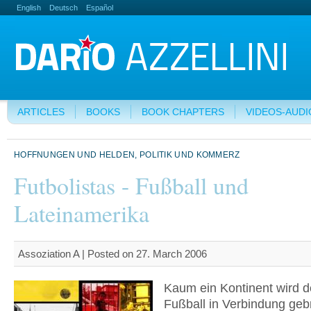
English
Deutsch
Español
ARTICLES
BOOKS
BOOK CHAPTERS
VIDEOS-AUDI
HOFFNUNGEN UND HELDEN, POLITIK UND KOMMERZ
Futbolistas - Fußball und
Lateinamerika
Assoziation A | Posted on 27. March 2006
Kaum ein Kontinent wird de
Fußball in Verbindung geb