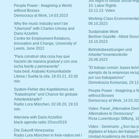
3rd Night of Global Social Rig
People Power - Imagining a World
10: Labor Rights
without Bosses
10.12.23. Video
Democracy at Work, 14.03.2023
Working-Class Environmental
Why the music industry won’t be
06.10.2023
“Uberized” with Charles Umney and
Sustainable Work
Dario Azzellini
Berliner Gazette - Allied Grou
Centre for Employment Relations,
16.10.2023
Innovation and Change, University of
Leeds, June 2022
Betriebsbesetzungen und
Arbeiter*innenkontrolle
"Para construir otra cosa hay que
26.06.2023
hacerlo de manera gradual y con una
lucha fuerte y permanente"
"El trabajo común: bases teóri
hala bedi. Arabako Komunikabide
ejemplo de la empresas recu
Librea / Suelta la olla, 18.03.21, 33:30
por sus trabajadores"
min
Demokrazia Komunala, 29.12
System-Fehler des Kapitalismus als
People Power - Imagining a W
"Katastrophe" und Chance für globale
without Bosses
Arbeiterkämpfe?
Democracy at Work, 14.03.20
Radio Lora München, 02.06.20, 19:10
Video: Panel „Alternative Dem
min
Alternatives to Democracy“
Interview with Dario Azzellini
Rosa Luxemburgo Stiftung, 1
black agenda radio 25nov2019
Vídeo - Seminario: ¿Son las p
Die Zukunft Venezuelas
digitales el futuro del trabajo?
Radio Lora München in freie-radios.net /
Unidad Académica de Estudio