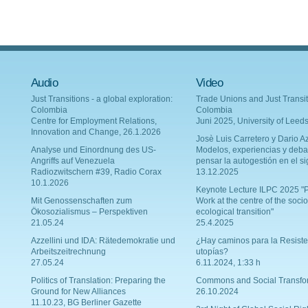
Audio
Video
Just Transitions - a global exploration:
Trade Unions and Just Transit
Colombia
Colombia
Centre for Employment Relations,
Juni 2025, University of Leed
Innovation and Change, 26.1.2026
Josè Luis Carretero y Dario Az
Analyse und Einordnung des US-
Modelos, experiencias y deba
Angriffs auf Venezuela
pensar la autogestión en el si
Radiozwitschern #39, Radio Corax
13.12.2025
10.1.2026
Keynote Lecture ILPC 2025 "P
Mit Genossenschaften zum
Work at the centre of the socio
Ökosozialismus – Perspektiven
ecological transition"
21.05.24
25.4.2025
Azzellini und IDA: Rätedemokratie und
¿Hay caminos para la Resiste
Arbeitszeitrechnung
utopías?
27.05.24
6.11.2024, 1:33 h
Politics of Translation: Preparing the
Commons and Social Transfo
Ground for New Alliances
26.10.2024
11.10.23, BG Berliner Gazette