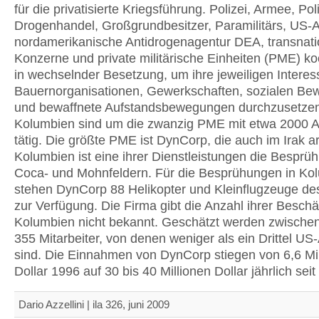
für die privatisierte Kriegsführung. Polizei, Armee, Poli
Drogenhandel, Großgrundbesitzer, Paramilitärs, US-
nordamerikanische Antidrogenagentur DEA, transnati
Konzerne und private militärische Einheiten (PME) ko
in wechselnder Besetzung, um ihre jeweiligen Intere
Bauernorganisationen, Gewerkschaften, sozialen B
und bewaffnete Aufstandsbewegungen durchzusetzen
Kolumbien sind um die zwanzig PME mit etwa 2000 A
tätig. Die größte PME ist DynCorp, die auch im Irak arb
Kolumbien ist eine ihrer Dienstleistungen die Besprü
Coca- und Mohnfeldern. Für die Besprühungen in Ko
stehen DynCorp 88 Helikopter und Kleinflugzeuge d
zur Verfügung. Die Firma gibt die Anzahl ihrer Beschäf
Kolumbien nicht bekannt. Geschätzt werden zwische
355 Mitarbeiter, von denen weniger als ein Drittel U
sind. Die Einnahmen von DynCorp stiegen von 6,6 Mi
Dollar 1996 auf 30 bis 40 Millionen Dollar jährlich seit 
Dario Azzellini | ila 326, juni 2009