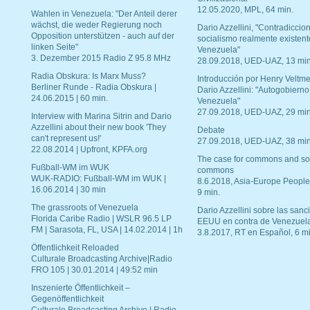
12.05.2020, MPL, 64 min.
Wahlen in Venezuela: "Der Anteil derer
wächst, die weder Regierung noch
Dario Azzellini, "Contradiccio
Opposition unterstützen - auch auf der
socialismo realmente existent
linken Seite"
Venezuela"
3. Dezember 2015 Radio Z 95.8 MHz
28.09.2018, UED-UAZ, 13 min
Radia Obskura: Is Marx Muss?
Introducción por Henry Veltme
Berliner Runde - Radia Obskura |
Dario Azzellini: "Autogobierno
24.06.2015 | 60 min.
Venezuela"
27.09.2018, UED-UAZ, 29 min
Interview with Marina Sitrin and Dario
Azzellini about their new book 'They
Debate
can't represent us!'
27.09.2018, UED-UAZ, 38 min
22.08.2014 | Upfront, KPFA.org
The case for commons and so
Fußball-WM im WUK
commons
WUK-RADIO: Fußball-WM im WUK |
8.6.2018, Asia-Europe People
16.06.2014 | 30 min
9 min.
The grassroots of Venezuela
Dario Azzellini sobre las san
Florida Caribe Radio | WSLR 96.5 LP
EEUU en contra de Venezuel
FM | Sarasota, FL, USA | 14.02.2014 | 1h
3.8.2017, RT en Español, 6 mi
Öffentlichkeit Reloaded
Culturale Broadcasting Archive|Radio
FRO 105 | 30.01.2014 | 49:52 min
Inszenierte Öffentlichkeit –
Gegenöffentlichkeit