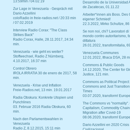
13:59min / 04.02.19
Desarrollo de la Universidad
de Zacatecas, 01.11.22
Zur Lage in Venezuela - Gespräch mit
Dario Azzellini
Arbeiter*innen als Boss. Des
coloRadio in freie-radios.net / 20:33 min
eigener Schmied!
/ 07.02.2019
22.3.2022, Mirko Schultze, 86
Interview Radio Corax: "The Class
Se non noi, chi? Lavoratori di t
Strikes Back"
mondo contro autoritarismo, f
Radio Corax, Halle, 28.11.2017, 24:34
dittatura
min.
26.01.2022, transformitalia, 6
Venezuela - wie geht es weiter?
Venezuela Communes
Stoffwechsel, Radio Z Nürnberg,
12.01.2022, Ithaca DSA, 28 m
4.10.2017, 16:37 min
Commons & Public Goods
Control Obrero
14.12.2020, The Center for Gl
IROLA IRRATIA 30 de enero de 2017, 58
Justice, 121 min.
min.
Commons as Political Project:
Venezuela - Krise und Inflation
Commons and Just Transition
Freie-Radios.net, 13 min. 19.01.2017
Times
03.07.2020, transform! Europe
Radia Obskura: Konkrete Utopien und
Punchlines
The Commons vs "normality".
03. Februar 2016 Radia Obskura, 60
Capitalism, Commodity Chain
min.
Migration after Covid-19
08.06.2020, transform! Europe
Nach den Parlamentswahlen in
Venezuela
Dario Azzellini en 2020 Crisis
Radio Z, 8.12.2015, 15:11 min
Civilizacional