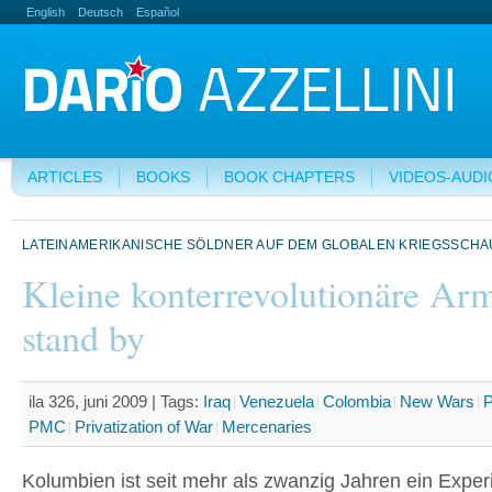
English
Deutsch
Español
ARTICLES
BOOKS
BOOK CHAPTERS
VIDEOS-AUDI
LATEINAMERIKANISCHE SÖLDNER AUF DEM GLOBALEN KRIEGSSCHA
Kleine konterrevolutionäre Ar
stand by
ila 326, juni 2009 |
Tags:
Iraq
Venezuela
Colombia
New Wars
P
PMC
Privatization of War
Mercenaries
Kolumbien ist seit mehr als zwanzig Jahren ein Exper