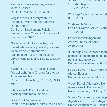
3rd Night of Global Social Rig
People Power - Imagining a World
10: Labor Rights
without Bosses
10.12.23. Video
Democracy at Work, 14.03.2023
Working-Class Environmental
Why the music industry won’t be
06.10.2023
“Uberized” with Charles Umney and
Sustainable Work
Dario Azzellini
Berliner Gazette - Allied Grou
Centre for Employment Relations,
16.10.2023
Innovation and Change, University of
Leeds, June 2022
Betriebsbesetzungen und
Arbeiter*innenkontrolle
"Para construir otra cosa hay que
26.06.2023
hacerlo de manera gradual y con una
lucha fuerte y permanente"
"El trabajo común: bases teóri
hala bedi. Arabako Komunikabide
ejemplo de la empresas recu
Librea / Suelta la olla, 18.03.21, 33:30
por sus trabajadores"
min
Demokrazia Komunala, 29.12
System-Fehler des Kapitalismus als
People Power - Imagining a W
"Katastrophe" und Chance für globale
without Bosses
Arbeiterkämpfe?
Democracy at Work, 14.03.20
Radio Lora München, 02.06.20, 19:10
Video: Panel „Alternative Dem
min
Alternatives to Democracy“
Interview with Dario Azzellini
Rosa Luxemburgo Stiftung, 1
black agenda radio 25nov2019
Vídeo - Seminario: ¿Son las p
Die Zukunft Venezuelas
digitales el futuro del trabajo?
Radio Lora München in freie-radios.net /
Unidad Académica de Estudio