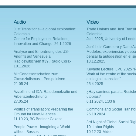
Audio
Video
Just Transitions - a global exploration:
Trade Unions and Just Transit
Colombia
Colombia
Centre for Employment Relations,
Juni 2025, University of Leed
Innovation and Change, 26.1.2026
Josè Luis Carretero y Dario Az
Analyse und Einordnung des US-
Modelos, experiencias y deba
Angriffs auf Venezuela
pensar la autogestión en el si
Radiozwitschern #39, Radio Corax
13.12.2025
10.1.2026
Keynote Lecture ILPC 2025 "P
Mit Genossenschaften zum
Work at the centre of the socio
Ökosozialismus – Perspektiven
ecological transition"
21.05.24
25.4.2025
Azzellini und IDA: Rätedemokratie und
¿Hay caminos para la Resiste
Arbeitszeitrechnung
utopías?
27.05.24
6.11.2024, 1:33 h
Politics of Translation: Preparing the
Commons and Social Transfo
Ground for New Alliances
26.10.2024
11.10.23, BG Berliner Gazette
3rd Night of Global Social Rig
People Power - Imagining a World
10: Labor Rights
without Bosses
10.12.23. Video