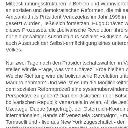
Mitbestimmungsstrukturen in Betrieb und Wohnvierteln
an sozialen und demokratischen Reformen, die mit s
Amtsantritt als Präsident Venezuelas im Jahr 1998 i
gesetzt wurden, ließe sich fortsetzen. Hugo Chávez 
dieses Prozesses, die „bolivarische Revolution“ ihrerse
nur ein gewaltiger Ausbruch aus sozialer Exklusion, 
auch Ausdruck der Selbst-ermächtigung eines unterd
Volkes.
Nur zwei Tage nach den Präsidentschaftswahlen in V
stellen wir die Frage, was von Chávez´ Erbe bleiben w
Welche Richtung wird die bolivarische Revolution unt
Maduro nehmen? Und wie ist es um die Möglichkeiten 
dem sozialen Reformprozeß eine systemüberwinden
Perspektive zu geben? Darüber diskutieren der Botsc
bolivarischen Republik Venezuela in Wien, Alí de Jes
Uzcátegui Duque (angefragt), der Österreich-Koordina
internationalen „Hands off Venezuela Campaign“, Em
Tomaselli und - live aus New York zugeschaltet - der