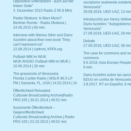
Opposition unterstützen - auch auf der
socialismo realmente existent
linken Seite"
Venezuela"
3. Dezember 2015 Radio Z 95.8 MHz
28.09.2018, UED-UAZ, 13 min
Radia Obskura: Is Marx Muss?
Introducción por Henry Veltme
Berliner Runde - Radia Obskura |
Dario Azzellini: "Autogobierno
24.06.2015 | 60 min.
Venezuela"
27.09.2018, UED-UAZ, 29 min
Interview with Marina Sitrin and Dario
Azzellini about their new book 'They
Debate
can't represent us!'
27.09.2018, UED-UAZ, 38 min
22.08.2014 | Upfront, KPFA.org
The case for commons and so
Fußball-WM im WUK
commons
WUK-RADIO: Fußball-WM im WUK |
8.6.2018, Asia-Europe People
16.06.2014 | 30 min
9 min.
The grassroots of Venezuela
Dario Azzellini sobre las san
Florida Caribe Radio | WSLR 96.5 LP
EEUU en contra de Venezuel
FM | Sarasota, FL, USA | 14.02.2014 | 1h
3.8.2017, RT en Español, 6 mi
Öffentlichkeit Reloaded
Culturale Broadcasting Archive|Radio
FRO 105 | 30.01.2014 | 49:52 min
Inszenierte Öffentlichkeit –
Gegenöffentlichkeit
Culturale Broadcasting Archive | Radio
FRO 105 | 23.10.2013 | 49:52 min