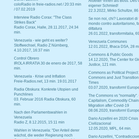
Arbeiter*innen als Boss. Des
coloRadio in freie-radios.net / 20:33 min
eigener Schmied!
/ 07.02.2019
22.3.2022, Mirko Schultze, 86
Interview Radio Corax: "The Class
Se non noi, chi? Lavoratori di t
Strikes Back"
mondo contro autoritarismo, f
Radio Corax, Halle, 28.11.2017, 24:34
dittatura
min.
26.01.2022, transformitalia, 6
Venezuela - wie geht es weiter?
Venezuela Communes
Stoffwechsel, Radio Z Nürnberg,
12.01.2022, Ithaca DSA, 28 m
4.10.2017, 16:37 min
Commons & Public Goods
Control Obrero
14.12.2020, The Center for Gl
IROLA IRRATIA 30 de enero de 2017, 58
Justice, 121 min.
min.
Commons as Political Project:
Venezuela - Krise und Inflation
Commons and Just Transition
Freie-Radios.net, 13 min. 19.01.2017
Times
03.07.2020, transform! Europe
Radia Obskura: Konkrete Utopien und
Punchlines
The Commons vs "normality".
03. Februar 2016 Radia Obskura, 60
Capitalism, Commodity Chain
min.
Migration after Covid-19
08.06.2020, transform! Europe
Nach den Parlamentswahlen in
Venezuela
Dario Azzellini en 2020 Crisis
Radio Z, 8.12.2015, 15:11 min
Civilizacional
12.05.2020, MPL, 64 min.
Wahlen in Venezuela: "Der Anteil derer
wächst, die weder Regierung noch
Dario Azzellini, "Contradiccio