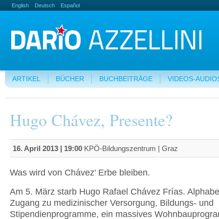
English
Deutsch
Español
ARTIKEL
BÜCHER
BUCHBEITRÄGE
VIDEOS-AUDIO
Hugo Chávez, Presente?
16. April 2013 | 19:00
KPÖ-Bildungszentrum | Graz
Was wird von Chávez' Erbe bleiben.
Am 5. März starb Hugo Rafael Chávez Frías. Alphabet
Zugang zu medizinischer Versorgung, Bildungs- und
Stipendienprogramme, ein massives Wohnbauprogr