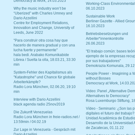
Democracy at Work, 14.03.2023
Working-Class Environmental
Why the music industry won’t be
06.10.2023
“Uberized” with Charles Umney and
Sustainable Work
Dario Azzellini
Berliner Gazette - Allied Grou
Centre for Employment Relations,
16.10.2023
Innovation and Change, University of
Leeds, June 2022
Betriebsbesetzungen und
Arbeiter*innenkontrolle
"Para construir otra cosa hay que
26.06.2023
hacerlo de manera gradual y con una
lucha fuerte y permanente"
"El trabajo común: bases teóri
hala bedi. Arabako Komunikabide
ejemplo de la empresas recu
Librea / Suelta la olla, 18.03.21, 33:30
por sus trabajadores"
min
Demokrazia Komunala, 29.12
System-Fehler des Kapitalismus als
People Power - Imagining a W
"Katastrophe" und Chance für globale
without Bosses
Arbeiterkämpfe?
Democracy at Work, 14.03.20
Radio Lora München, 02.06.20, 19:10
Video: Panel „Alternative Dem
min
Alternatives to Democracy“
Interview with Dario Azzellini
Rosa Luxemburgo Stiftung, 1
black agenda radio 25nov2019
Vídeo - Seminario: ¿Son las p
Die Zukunft Venezuelas
digitales el futuro del trabajo?
Radio Lora München in freie-radios.net /
Unidad Académica de Estudio
13:59min / 04.02.19
Desarrollo de la Universidad
de Zacatecas, 01.11.22
Zur Lage in Venezuela - Gespräch mit
Dario Azzellini