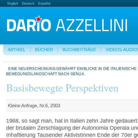
English
Deutsch
Español
ARTIKEL
BÜCHER
BUCHBEITRÄGE
VIDEOS-AUDIO
EINE NEUERSCHEINUNG GEWÄHRT EINBLICKE IN DIE ITALIENISCHE
BEWEGUNGSLANDSCHAFT NACH GENUA
Basisbewegte Perspektiven
Kleine Anfrage, Nr.6, 2003
1968, so sagt man, hat in Italien zehn Jahre gedauert.
der brutalen Zerschlagung der Autonomia Operaia un
Inhaftie­rung Tausender AktivistInnen Ende der 70er g