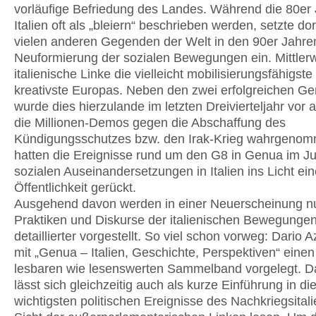
vorläufige Befriedung des Landes. Während die 80er 
Italien oft als „bleiern“ beschrieben werden, setzte dor
vielen anderen Gegenden der Welt in den 90er Jahre
Neuformierung der sozialen Bewegungen ein. Mittlerwe
italienische Linke die vielleicht mobilisierungsfähigste
kreativste Europas. Neben den zwei erfolgreichen Gen
wurde dies hierzulande im letzten Dreivierteljahr vor 
die Millionen-Demos gegen die Abschaffung des
Kündigungsschutzes bzw. den Irak-Krieg wahrgenom
hatten die Ereignisse rund um den G8 in Genua im Ju
sozialen Auseinandersetzungen in Italien ins Licht ein
Öffentlichkeit gerückt.
Ausgehend davon werden in einer Neuerscheinung n
Praktiken und Diskurse der italienischen Bewegunge
detaillierter vorgestellt. So viel schon vorweg: Dario Az
mit „Genua – Italien, Geschichte, Perspektiven“ eine
lesbaren wie lesenswerten Sammelband vorgelegt. 
lässt sich gleichzeitig auch als kurze Einführung in di
wichtigsten politischen Ereignisse des Nachkriegsital