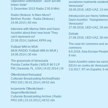
Opposition unterstützen - auch auf der
socialismo realmente existent
linken Seite"
Venezuela"
3. Dezember 2015 Radio Z 95.8 MHz
28.09.2018, UED-UAZ, 13 min
Radia Obskura: Is Marx Muss?
Introducción por Henry Veltme
Berliner Runde - Radia Obskura |
Dario Azzellini: "Autogobierno
24.06.2015 | 60 min.
Venezuela"
27.09.2018, UED-UAZ, 29 min
Interview with Marina Sitrin and Dario
Azzellini about their new book 'They
Debate
can't represent us!'
27.09.2018, UED-UAZ, 38 min
22.08.2014 | Upfront, KPFA.org
The case for commons and so
Fußball-WM im WUK
commons
WUK-RADIO: Fußball-WM im WUK |
8.6.2018, Asia-Europe People
16.06.2014 | 30 min
9 min.
The grassroots of Venezuela
Dario Azzellini sobre las san
Florida Caribe Radio | WSLR 96.5 LP
EEUU en contra de Venezuel
FM | Sarasota, FL, USA | 14.02.2014 | 1h
3.8.2017, RT en Español, 6 mi
Öffentlichkeit Reloaded
Culturale Broadcasting Archive|Radio
FRO 105 | 30.01.2014 | 49:52 min
Inszenierte Öffentlichkeit –
Gegenöffentlichkeit
Culturale Broadcasting Archive | Radio
FRO 105 | 23.10.2013 | 49:52 min