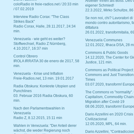
Arbeiter*innen als Boss. Des
coloRadio in freie-radios.net / 20:33 min
eigener Schmied!
/ 07.02.2019
22.3.2022, Mirko Schultze, 86
Interview Radio Corax: "The Class
Se non noi, chi? Lavoratori di t
Strikes Back"
mondo contro autoritarismo, f
Radio Corax, Halle, 28.11.2017, 24:34
dittatura
min.
26.01.2022, transformitalia, 6
Venezuela - wie geht es weiter?
Venezuela Communes
Stoffwechsel, Radio Z Nürnberg,
12.01.2022, Ithaca DSA, 28 m
4.10.2017, 16:37 min
Commons & Public Goods
Control Obrero
14.12.2020, The Center for Gl
IROLA IRRATIA 30 de enero de 2017, 58
Justice, 121 min.
min.
Commons as Political Project:
Venezuela - Krise und Inflation
Commons and Just Transition
Freie-Radios.net, 13 min. 19.01.2017
Times
03.07.2020, transform! Europe
Radia Obskura: Konkrete Utopien und
Punchlines
The Commons vs "normality".
03. Februar 2016 Radia Obskura, 60
Capitalism, Commodity Chain
min.
Migration after Covid-19
08.06.2020, transform! Europe
Nach den Parlamentswahlen in
Venezuela
Dario Azzellini en 2020 Crisis
Radio Z, 8.12.2015, 15:11 min
Civilizacional
12.05.2020, MPL, 64 min.
Wahlen in Venezuela: "Der Anteil derer
wächst, die weder Regierung noch
Dario Azzellini, "Contradiccio