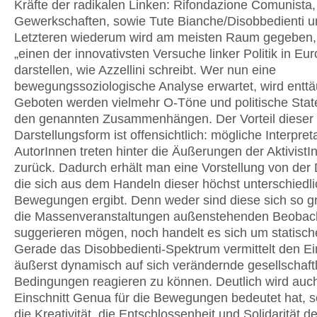
Kräfte der radikalen Linken: Rifondazione Comunista,
Gewerkschaften, sowie Tute Bianche/Disobbedienti u
Letzteren wiederum wird am meisten Raum gegeben, 
„einen der innovativsten Versuche linker Politik in Eu
darstellen, wie Azzellini schreibt. Wer nun eine
bewegungssoziologische Analyse erwartet, wird enttä
Geboten werden vielmehr O-Töne und politische Sta
den genannten Zusammenhängen. Der Vorteil dieser
Darstellungsform ist offensichtlich: mögliche Interpret
AutorInnen treten hinter die Äußerungen der AktivistI
zurück. Dadurch erhält man eine Vorstellung von der
die sich aus dem Handeln dieser höchst unterschiedl
Bewegungen ergibt. Denn weder sind diese sich so gr
die Massenveranstaltungen außenstehenden Beobac
suggerieren mögen, noch handelt es sich um statisch
Gerade das Disobbedienti-Spektrum vermittelt den Ei
äußerst dynamisch auf sich verändernde gesellschaft
Bedingungen reagieren zu können. Deutlich wird auc
Einschnitt Genua für die Bewegungen bedeutet hat, 
die Kreativität, die Entschlossenheit und Solidarität de