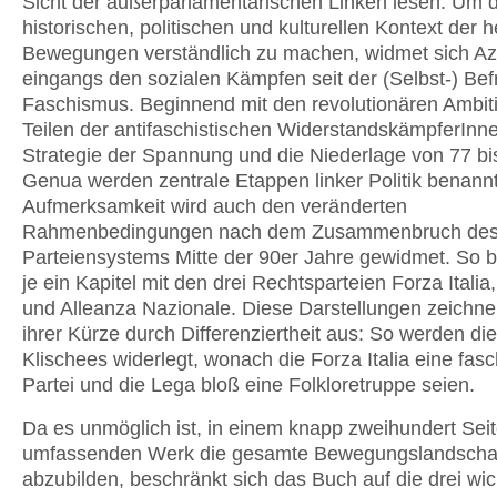
Sicht der außerparlamentarischen Linken lesen. Um 
historischen, politischen und kulturellen Kontext der 
Bewegungen verständlich zu machen, widmet sich Azz
eingangs den sozialen Kämpfen seit der (Selbst-) Be
Faschismus. Beginnend mit den revolutionären Ambit
Teilen der antifaschistischen WiderstandskämpferInne
Strategie der Spannung und die Niederlage von 77 bi
Genua werden zentrale Etappen linker Politik benannt
Aufmerksamkeit wird auch den veränderten
Rahmenbedingungen nach dem Zusammenbruch de
Parteiensystems Mitte der 90er Jahre gewidmet. So b
je ein Kapitel mit den drei Rechtsparteien Forza Itali
und Alleanza Nazionale. Diese Darstellungen zeichnen
ihrer Kürze durch Differenziertheit aus: So werden di
Klischees widerlegt, wonach die Forza Italia eine fasc
Partei und die Lega bloß eine Folkloretruppe seien.
Da es unmöglich ist, in einem knapp zweihundert Sei
umfassenden Werk die gesamte Bewegungslandschaft
abzubilden, beschränkt sich das Buch auf die drei wic