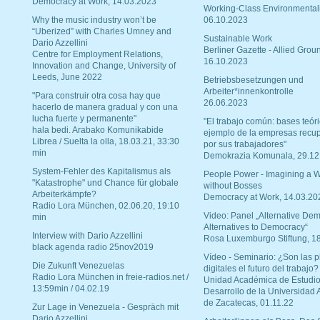
Democracy at Work, 14.03.2023
Working-Class Environmental
Why the music industry won’t be
06.10.2023
“Uberized” with Charles Umney and
Sustainable Work
Dario Azzellini
Berliner Gazette - Allied Grou
Centre for Employment Relations,
16.10.2023
Innovation and Change, University of
Leeds, June 2022
Betriebsbesetzungen und
Arbeiter*innenkontrolle
"Para construir otra cosa hay que
26.06.2023
hacerlo de manera gradual y con una
lucha fuerte y permanente"
"El trabajo común: bases teóri
hala bedi. Arabako Komunikabide
ejemplo de la empresas recu
Librea / Suelta la olla, 18.03.21, 33:30
por sus trabajadores"
min
Demokrazia Komunala, 29.12
System-Fehler des Kapitalismus als
People Power - Imagining a W
"Katastrophe" und Chance für globale
without Bosses
Arbeiterkämpfe?
Democracy at Work, 14.03.20
Radio Lora München, 02.06.20, 19:10
Video: Panel „Alternative Dem
min
Alternatives to Democracy“
Interview with Dario Azzellini
Rosa Luxemburgo Stiftung, 1
black agenda radio 25nov2019
Vídeo - Seminario: ¿Son las p
Die Zukunft Venezuelas
digitales el futuro del trabajo?
Radio Lora München in freie-radios.net /
Unidad Académica de Estudio
13:59min / 04.02.19
Desarrollo de la Universidad
de Zacatecas, 01.11.22
Zur Lage in Venezuela - Gespräch mit
Dario Azzellini