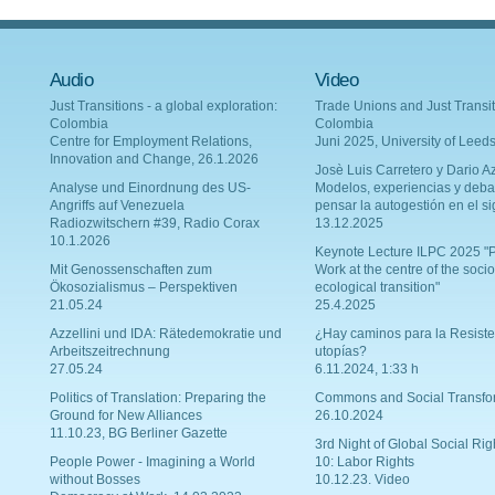
Audio
Video
Just Transitions - a global exploration:
Trade Unions and Just Transit
Colombia
Colombia
Centre for Employment Relations,
Juni 2025, University of Leed
Innovation and Change, 26.1.2026
Josè Luis Carretero y Dario Az
Analyse und Einordnung des US-
Modelos, experiencias y deba
Angriffs auf Venezuela
pensar la autogestión en el si
Radiozwitschern #39, Radio Corax
13.12.2025
10.1.2026
Keynote Lecture ILPC 2025 "P
Mit Genossenschaften zum
Work at the centre of the socio
Ökosozialismus – Perspektiven
ecological transition"
21.05.24
25.4.2025
Azzellini und IDA: Rätedemokratie und
¿Hay caminos para la Resiste
Arbeitszeitrechnung
utopías?
27.05.24
6.11.2024, 1:33 h
Politics of Translation: Preparing the
Commons and Social Transfo
Ground for New Alliances
26.10.2024
11.10.23, BG Berliner Gazette
3rd Night of Global Social Rig
People Power - Imagining a World
10: Labor Rights
without Bosses
10.12.23. Video