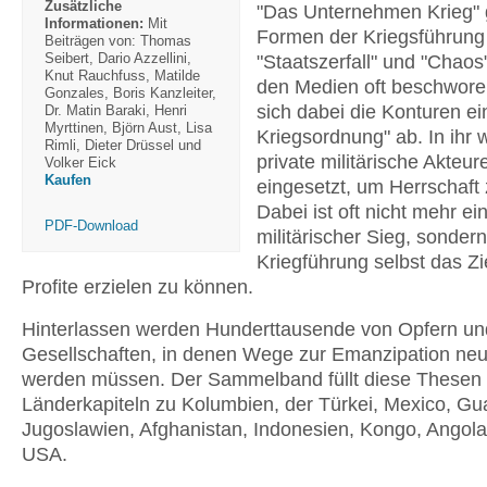
Zusätzliche
"Das Unternehmen Krieg" 
Informationen:
Mit
Formen der Kriegsführung 
Beiträgen von: Thomas
Seibert, Dario Azzellini,
"Staatszerfall" und "Chaos"
Knut Rauchfuss, Matilde
den Medien oft beschwore
Gonzales, Boris Kanzleiter,
sich dabei die Konturen e
Dr. Matin Baraki, Henri
Myrttinen, Björn Aust, Lisa
Kriegsordnung" ab. In ihr
Rimli, Dieter Drüssel und
private militärische Akteur
Volker Eick
Kaufen
eingesetzt, um Herrschaft 
Dabei ist oft nicht mehr ei
PDF-Download
militärischer Sieg, sondern
Kriegführung selbst das Zi
Profite erzielen zu können.
Hinterlassen werden Hunderttausende von Opfern un
Gesellschaften, in denen Wege zur Emanzipation neu 
werden müssen. Der Sammelband füllt diese Thesen 
Länderkapiteln zu Kolumbien, der Türkei, Mexico, Gu
Jugoslawien, Afghanistan, Indonesien, Kongo, Angol
USA.