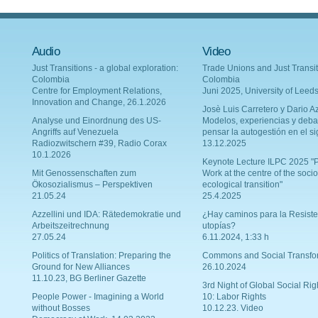
Audio
Video
Just Transitions - a global exploration:
Trade Unions and Just Transit
Colombia
Colombia
Centre for Employment Relations,
Juni 2025, University of Leed
Innovation and Change, 26.1.2026
Josè Luis Carretero y Dario Az
Analyse und Einordnung des US-
Modelos, experiencias y deba
Angriffs auf Venezuela
pensar la autogestión en el si
Radiozwitschern #39, Radio Corax
13.12.2025
10.1.2026
Keynote Lecture ILPC 2025 "P
Mit Genossenschaften zum
Work at the centre of the socio
Ökosozialismus – Perspektiven
ecological transition"
21.05.24
25.4.2025
Azzellini und IDA: Rätedemokratie und
¿Hay caminos para la Resiste
Arbeitszeitrechnung
utopías?
27.05.24
6.11.2024, 1:33 h
Politics of Translation: Preparing the
Commons and Social Transfo
Ground for New Alliances
26.10.2024
11.10.23, BG Berliner Gazette
3rd Night of Global Social Rig
People Power - Imagining a World
10: Labor Rights
without Bosses
10.12.23. Video