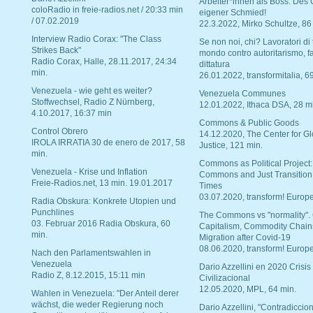
Arbeiter*innen als Boss. Des
coloRadio in freie-radios.net / 20:33 min
eigener Schmied!
/ 07.02.2019
22.3.2022, Mirko Schultze, 86
Interview Radio Corax: "The Class
Se non noi, chi? Lavoratori di t
Strikes Back"
mondo contro autoritarismo, f
Radio Corax, Halle, 28.11.2017, 24:34
dittatura
min.
26.01.2022, transformitalia, 6
Venezuela - wie geht es weiter?
Venezuela Communes
Stoffwechsel, Radio Z Nürnberg,
12.01.2022, Ithaca DSA, 28 m
4.10.2017, 16:37 min
Commons & Public Goods
Control Obrero
14.12.2020, The Center for Gl
IROLA IRRATIA 30 de enero de 2017, 58
Justice, 121 min.
min.
Commons as Political Project:
Venezuela - Krise und Inflation
Commons and Just Transition
Freie-Radios.net, 13 min. 19.01.2017
Times
03.07.2020, transform! Europe
Radia Obskura: Konkrete Utopien und
Punchlines
The Commons vs "normality".
03. Februar 2016 Radia Obskura, 60
Capitalism, Commodity Chain
min.
Migration after Covid-19
08.06.2020, transform! Europe
Nach den Parlamentswahlen in
Venezuela
Dario Azzellini en 2020 Crisis
Radio Z, 8.12.2015, 15:11 min
Civilizacional
12.05.2020, MPL, 64 min.
Wahlen in Venezuela: "Der Anteil derer
wächst, die weder Regierung noch
Dario Azzellini, "Contradiccio