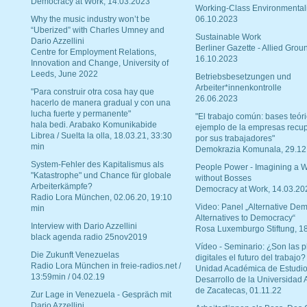
Democracy at Work, 14.03.2023
Working-Class Environmental
Why the music industry won’t be
06.10.2023
“Uberized” with Charles Umney and
Sustainable Work
Dario Azzellini
Berliner Gazette - Allied Grou
Centre for Employment Relations,
16.10.2023
Innovation and Change, University of
Leeds, June 2022
Betriebsbesetzungen und
Arbeiter*innenkontrolle
"Para construir otra cosa hay que
26.06.2023
hacerlo de manera gradual y con una
lucha fuerte y permanente"
"El trabajo común: bases teóri
hala bedi. Arabako Komunikabide
ejemplo de la empresas recu
Librea / Suelta la olla, 18.03.21, 33:30
por sus trabajadores"
min
Demokrazia Komunala, 29.12
System-Fehler des Kapitalismus als
People Power - Imagining a W
"Katastrophe" und Chance für globale
without Bosses
Arbeiterkämpfe?
Democracy at Work, 14.03.20
Radio Lora München, 02.06.20, 19:10
Video: Panel „Alternative Dem
min
Alternatives to Democracy“
Interview with Dario Azzellini
Rosa Luxemburgo Stiftung, 1
black agenda radio 25nov2019
Vídeo - Seminario: ¿Son las p
Die Zukunft Venezuelas
digitales el futuro del trabajo?
Radio Lora München in freie-radios.net /
Unidad Académica de Estudio
13:59min / 04.02.19
Desarrollo de la Universidad
de Zacatecas, 01.11.22
Zur Lage in Venezuela - Gespräch mit
Dario Azzellini