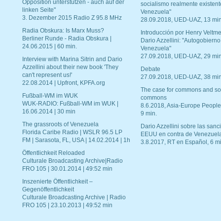
Opposition unterstützen - auch auf der
socialismo realmente existent
linken Seite"
Venezuela"
3. Dezember 2015 Radio Z 95.8 MHz
28.09.2018, UED-UAZ, 13 min
Radia Obskura: Is Marx Muss?
Introducción por Henry Veltme
Berliner Runde - Radia Obskura |
Dario Azzellini: "Autogobierno
24.06.2015 | 60 min.
Venezuela"
27.09.2018, UED-UAZ, 29 min
Interview with Marina Sitrin and Dario
Azzellini about their new book 'They
Debate
can't represent us!'
27.09.2018, UED-UAZ, 38 min
22.08.2014 | Upfront, KPFA.org
The case for commons and so
Fußball-WM im WUK
commons
WUK-RADIO: Fußball-WM im WUK |
8.6.2018, Asia-Europe People
16.06.2014 | 30 min
9 min.
The grassroots of Venezuela
Dario Azzellini sobre las san
Florida Caribe Radio | WSLR 96.5 LP
EEUU en contra de Venezuel
FM | Sarasota, FL, USA | 14.02.2014 | 1h
3.8.2017, RT en Español, 6 mi
Öffentlichkeit Reloaded
Culturale Broadcasting Archive|Radio
FRO 105 | 30.01.2014 | 49:52 min
Inszenierte Öffentlichkeit –
Gegenöffentlichkeit
Culturale Broadcasting Archive | Radio
FRO 105 | 23.10.2013 | 49:52 min