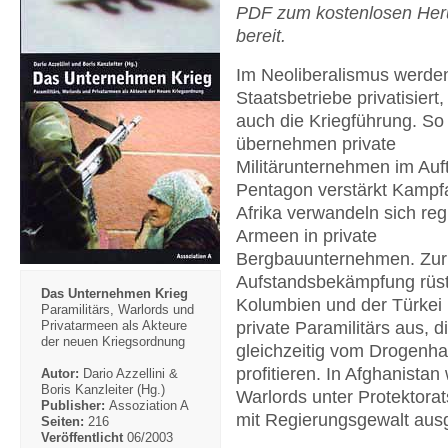
PDF zum kostenlosen Her
bereit.
Im Neoliberalismus werden
Staatsbetriebe privatisiert
auch die Kriegführung. So
übernehmen private
Militärunternehmen im Auf
Pentagon verstärkt Kampfa
Afrika verwandeln sich reg
Armeen in private
Bergbauunternehmen. Zur
Aufstandsbekämpfung rüst
Das Unternehmen Krieg
Kolumbien und der Türkei P
Paramilitärs, Warlords und
private Paramilitärs aus, d
Privatarmeen als Akteure
der neuen Kriegsordnung
gleichzeitig vom Drogenh
profitieren. In Afghanista
Autor:
Dario Azzellini &
Boris Kanzleiter (Hg.)
Warlords unter Protektorat
Publisher:
Assoziation A
mit Regierungsgewalt ausg
Seiten:
216
Veröffentlicht
06/2003