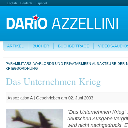
English
Deutsch
Español
ARTIKEL
BÜCHER
BUCHBEITRÄGE
VIDEOS-AUDIO
PARAMILITÄRS, WARLORDS UND PRIVATARMEEN ALS AKTEURE DER 
KRIEGSORDNUNG
Das Unternehmen Krieg
Assoziation A | Geschrieben am 02. Juni 2003
"Das Unternehmen Krieg" i
deutschen Ausgabe vergri
wird nicht nachgedruckt. E