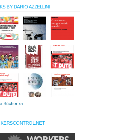
S BY DARIO AZZELLINI
le Bücher ›››
KERSCONTROL.NET