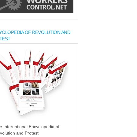
YCLOPEDIA OF REVOLUTION AND
TEST
e International Encyclopedia of
volution and Protest