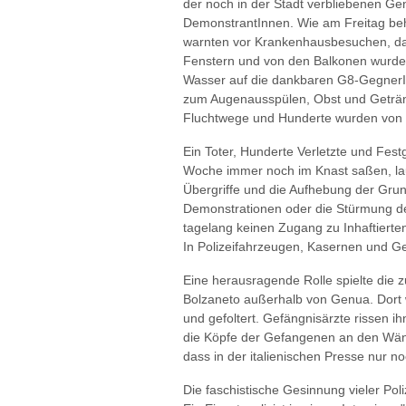
der noch in der Stadt verbliebenen Ge
DemonstrantInnen. Wie am Freitag beh
warnten vor Krankenhausbesuchen, da do
Fenstern und von den Balkonen wurde 
Wasser auf die dankbaren G8-GegnerIn
zum Augenausspülen, Obst und Getränk
Fluchtwege und Hunderte wurden von i
Ein Toter, Hunderte Verletzte und Fe
Woche immer noch im Knast saßen, lau
Übergriffe und die Aufhebung der Grun
Demonstrationen oder die Stürmung der
tagelang keinen Zugang zu Inhaftierte
In Polizeifahrzeugen, Kasernen und Ge
Eine herausragende Rolle spielte die 
Bolzaneto außerhalb von Genua. Dort 
und gefoltert. Gefängnisärzte rissen i
die Köpfe der Gefangenen an den Wände
dass in der italienischen Presse nur 
Die faschistische Gesinnung vieler Poli