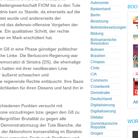
Autonomie
rbeitergewerkschaft FIOM bis zu den Tute
BOOK
Baskenland
nis kam zu Stande, da einerseits auf die
Berlin
htet wurde und andererseits der
Besetzung
 und das defensiv-offensive Vorgehen der
Betriebsbesetzungen
 Ein qualitativer Schritt, der rechte
Bildung
her im Mark erschüttert hat.
Bolivarianische
Revolution
n G8 in eine Phase günstiger politischer
Bolivien
che Linke. Die Berlusconi-Regierung war
Brasilien
ocratici di Sinistra (DS), die ehemalige
Chiapas
hatten mit ihrer neoliberalen Linie
Chile
CIA
er äußerst schwachen und
Commons
 regierende Rechte enttäuscht. Ihre Basis
Crowdwork
chkeiten für ihren Dissens und fand ihn in
Demokratie
Deutschland
Al
Digitalisierung
schiedenen Punkten versucht mit
Digitialisierung
 Zone vorzudringen bzw. gegen den G8 zu
Diktatur
lergrößter Brutalität zu gegen alle
WOR
Dominikanische
n Demonstrationszug der Tute Bianche, die
Republik
in der Aktionsform konsensfähig im Bündnis
Drogen