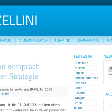
ITRÄGE
VIDEOS-AUDIOS
TERMINE
BIOGRAPHIE
KO
TEXTES IN:
NEW
on entsprach
Castellano
Deutsch
er Strategie
English
Bahasa Indonesia
Bosanski
Czech
sanwältInnen-Vereins (RAV), Juli 2004 |
Euskera
ression
FAC
Français
Greek
ht
 19. bis 21. Juli 2001 stellten einen
Italiano
gung" - oder wie sie in Italien passender