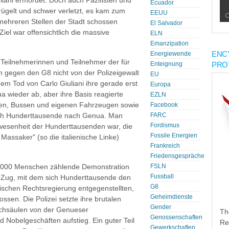
iani ermordet. Doch auch Pazifisten und
Ecuador
rügelt und schwer verletzt, es kam zum
EEUU
mehreren Stellen der Stadt schossen
El Salvador
iel war offensichtlich die massive
ELN
Emanzipation
ENC
Energiewende
e Teilnehmerinnen und Teilnehmer der für
PRO
Enteignung
gegen den G8 nicht von der Polizeigewalt
EU
em Tod von Carlo Giuliani ihre gerade erst
Europa
 wieder ab, aber ihre Basis reagierte
EZLN
en, Bussen und eigenen Fahrzeugen sowie
Facebook
ich Hunderttausende nach Genua. Man
FARC
Fordismus
esenheit der Hunderttausenden war, die
Fossile Energien
assaker" (so die italienische Linke)
Frankreich
Friedensgespräche
00.000 Menschen zählende Demonstration
FSLN
Fussball
 Zug, mit dem sich Hunderttausende den
G8
ischen Rechtsregierung entgegenstellten,
Geheimdienste
sen. Die Polizei setzte ihre brutalen
Gender
uchsäulen von der Genueser
Th
Genossenschaften
Nobelgeschäften aufstieg. Ein guter Teil
Re
Gewerkschaften