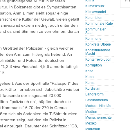
Fr
Klima
 "Die grundlegende Kultur in unseren
Klimaschutz
Kultur. In Bolzaneto gibt es Sympathisanten
Klimawandel
sation, Anm.), man sieht sogar einige
Kolumbien
rrscht eine Kultur der Gewalt, vielen gefällt
Kommunale Räte
gsniveau ist extrem niedrig, auch unter den
Kommunaler
 und es sind Stimmen zu vernehmen, die an
Staat
Kommune
Konkrete Utopie
 Großteil der Polizisten - gleich welcher
Konstituierende
Macht
eder den Arm zum Hitlergruß hebend. An
Konterrevolution
inibilder und Fotos der deutschen
Korruption
,2,3 viva Pinochet, 4,5,6 a morte tutti gli
Krise
".5
Kuba
Kunst
eiert. Aus der Sporthalle "Palasport" des
Kurdistan
eikräfte - erhoben sich Jubelchöre wie bei
Landreform
cht Tausende der insgesamt 20.000
Lateinamerika
llten: "polizia eh eh", hüpften durch die
Maduro, Nicolás
 ist Kommunist".6 70 der 270 in Genua
Medien
eßen sich als Andenken ein T-Shirt drucken,
Menschenrechte
anten zeigt, auf den ein Polizist in
Mexiko
einprügelt. Darunter der Schriftzug: "G8,
Migration