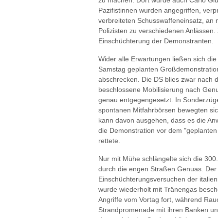
zu machen. Dort wurde auch Carlo Giul
Pazifistinnen wurden angegriffen, verp
verbreiteten Schusswaffeneinsatz, an 
Polizisten zu verschiedenen Anlässen. Z
Einschüchterung der Demonstranten.
Wider alle Erwartungen ließen sich di
Samstag geplanten Großdemonstration 
abschrecken. Die DS blies zwar nach d
beschlossene Mobilisierung nach Genua
genau entgegengesetzt. In Sonderzüg
spontanen Mitfahrbörsen bewegten s
kann davon ausgehen, dass es die Anw
die Demonstration vor dem "geplanten M
rettete.
Nur mit Mühe schlängelte sich die 3
durch die engen Straßen Genuas. Der
Einschüchterungsversuchen der italien
wurde wiederholt mit Tränengas beschos
Angriffe vom Vortag fort, während Ra
Strandpromenade mit ihren Banken und 