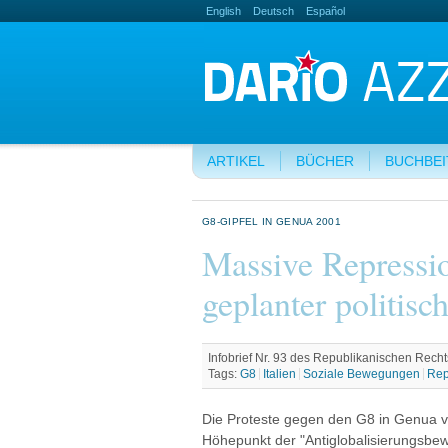
English
Deutsch
Español
ARTIKEL
BÜCHER
BUCHBE
G8-GIPFEL IN GENUA 2001
Massive Repressi
geplanter politisch
Infobrief Nr. 93 des Republikanischen Recht
Tags:
G8
Italien
Soziale Bewegungen
Rep
Die Proteste gegen den G8 in Genua vom
Höhepunkt der "Antiglobalisierungsbewe