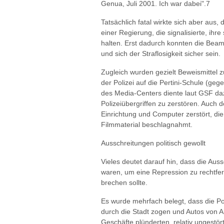
Genua, Juli 2001. Ich war dabei".7
Tatsächlich fatal wirkte sich aber aus
einer Regierung, die signalisierte, ihr
halten. Erst dadurch konnten die Beamt
und sich der Straflosigkeit sicher sein.
Zugleich wurden gezielt Beweismittel zu
der Polizei auf die Pertini-Schule (ge
des Media-Centers diente laut GSF da
Polizeiübergriffen zu zerstören. Auch 
Einrichtung und Computer zerstört, di
Filmmaterial beschlagnahmt.
Ausschreitungen politisch gewollt
Vieles deutet darauf hin, dass die Auss
waren, um eine Repression zu rechtfe
brechen sollte.
Es wurde mehrfach belegt, dass die Pol
durch die Stadt zogen und Autos von 
Geschäfte plünderten, relativ ungestör