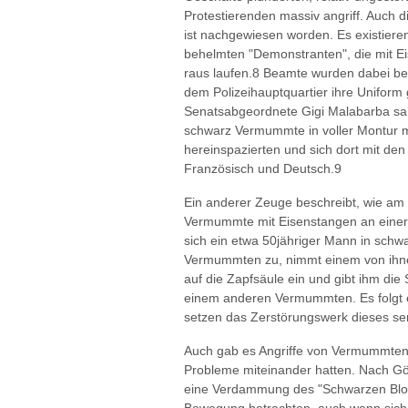
Protestierenden massiv angriff. Auch di
ist nachgewiesen worden. Es existie
behelmten "Demonstranten", die mit E
raus laufen.8 Beamte wurden dabei beo
dem Polizeihauptquartier ihre Uniform
Senatsabgeordnete Gigi Malabarba sah
schwarz Vermummte in voller Montur m
hereinspazierten und sich dort mit den 
Französisch und Deutsch.9
Ein anderer Zeuge beschreibt, wie am
Vermummte mit Eisenstangen an einer k
sich ein etwa 50jähriger Mann in sch
Vermummten zu, nimmt einem von ihne
auf die Zapfsäule ein und gibt ihm die
einem anderen Vermummten. Es folgt
setzen das Zerstörungswerk dieses ser
Auch gab es Angriffe von Vermummten a
Probleme miteinander hatten. Nach Gö
eine Verdammung des "Schwarzen Block