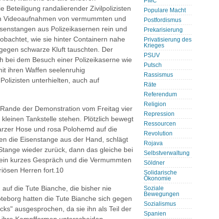
PMC
e Beteiligung randalierender Zivilpolizisten
Populare Macht
ren Videoaufnahmen von vermummten und
Postfordismus
isenstangen aus Polizeikasernen rein und
Prekarisierung
bachtet, wie sie hinter Containern nahe
Privatisierung des
Krieges
 gegen schwarze Kluft tauschten. Der
PSUV
 bei dem Besuch einer Polizeikaserne wie
Putsch
it ihren Waffen seelenruhig
Rassismus
Polizisten unterhielten, auch auf
Räte
Referendum
Religion
 Rande der Demonstration vom Freitag vier
Repression
leinen Tankstelle stehen. Plötzlich bewegt
Ressourcen
warzer Hose und rosa Polohemd auf die
Revolution
n die Eisenstange aus der Hand, schlägt
Rojava
 Stange wieder zurück, dann das gleiche bei
Selbstverwaltung
 ein kurzes Gespräch und die Vermummten
Söldner
iösen Herren fort.10
Solidarische
Ökonomie
uf die Tute Bianche, die bisher nie
Soziale
Bewegungen
teborg hatten die Tute Bianche sich gegen
Sozialismus
s" ausgesprochen, da sie ihn als Teil der
Spanien