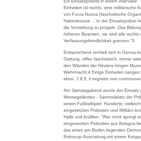
Ein Einsatzpolizist in einem Interview:
Einheiten ist rechts, eine militärische 
von Forza Nuova (faschistische Organi
Hakenkreuze ... In der Einsatzpolizei he
die Vorstellung zu prügeln. Das Bildun
höheren Beamten, sie sind alle rechts
Verfassungsfeindlichkeit grenzen."3
Entsprechend verhielt sich in Genua ein
Gattung -offen faschistisch, immer wi
den Wänden der Reviere hingen Mussol
Wehrmacht.4 Einige Einheiten sangen: "1
ebrei, 7,8,9, il negretto non commuove
Am Samstagabend wurde der Einsatz gef
Messegeländes - Sammelplatz der Poliz
einem Fußballspiel. Hunderte, viellei
eingesetzten Polizisten und Militärs brü
Halle und brüllten: "Wer nicht springt
eingesetzten Polizisten aus Bologna li
das einen am Boden liegenden Demonstr
Robocop-Ausrüstung mit einem Knüppel 