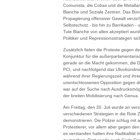
Comunista, die Cobas und die Metalla
Bianche und Soziale Zentren. Das Bünd
Propagierung offensiver Gewalt verzic
Selbstschutz - bis hin zu Barrikaden -
Tute Bianche von allen akzeptiert wurde.
Politiker und Repressionsstrategen sic
Zusätzlich fielen die Proteste gegen de
Konjunktur für die außerparlamentaris
gerade an die Macht gekommen, die Dem
PCI, und nachfolgend das Ulivobündnis 
während ihrer Regierungszeit und ihr
unentschlossenen Opposition gegen die
war auf der Suche nach Ausdrucksmögli
der breiten Mobilisierung nach Genua.
Am Freitag, den 20. Juli wurde an ver
verschiedenen Strategien in die Rote
demonstrieren. Die Polizei schlug mit al
Protestierer, vor allem aber gegen de
es verstanden hatten ihre Radikalität 