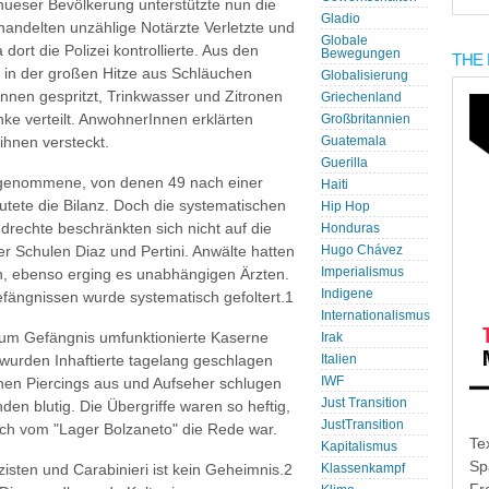
nueser Bevölkerung unterstützte nun die
Gladio
andelten unzählige Notärzte Verletzte und
Globale
rt die Polizei kontrollierte. Aus den
Bewegungen
THE 
in der großen Hitze aus Schläuchen
Globalisierung
nen gespritzt, Trinkwasser und Zitronen
Griechenland
e verteilt. AnwohnerInnen erklärten
Großbritannien
hnen versteckt.
Guatemala
Guerilla
stgenommene, von denen 49 nach einer
Haiti
tete die Bilanz. Doch die systematischen
Hip Hop
drechte beschränkten sich nicht auf die
Honduras
 Schulen Diaz und Pertini. Anwälte hatten
Hugo Chávez
Imperialismus
n, ebenso erging es unabhängigen Ärzten.
Indigene
fängnissen wurde systematisch gefoltert.1
Internationalismus
zum Gefängnis umfunktionierte Kaserne
Irak
wurden Inhaftierte tagelang geschlagen
Italien
IWF
hnen Piercings aus und Aufseher schlugen
Just Transition
n blutig. Die Übergriffe waren so heftig,
JustTransition
noch vom "Lager Bolzaneto" die Rede war.
Te
Kapitalismus
Sp
zisten und Carabinieri ist kein Geheimnis.2
Klassenkampf