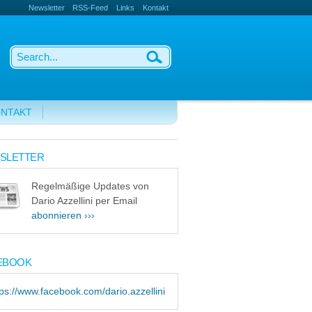
Newsletter
RSS-Feed
Links
Kontakt
NTAKT
SLETTER
Regelmäßige Updates von
Dario Azzellini per Email
abonnieren ›››
EBOOK
tps://www.facebook.com/dario.azzellini