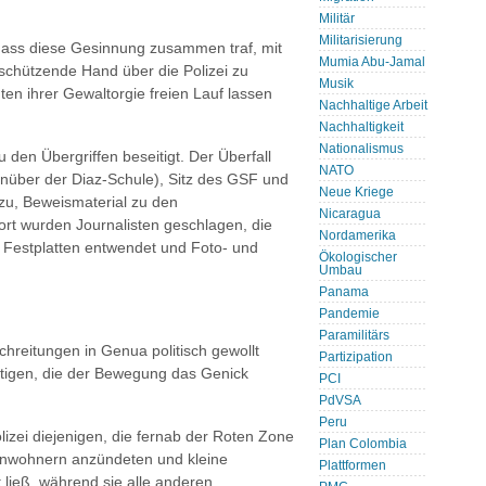
Militär
Militarisierung
, dass diese Gesinnung zusammen traf, mit
Mumia Abu-Jamal
e schützende Hand über die Polizei zu
Musik
en ihrer Gewaltorgie freien Lauf lassen
Nachhaltige Arbeit
Nachhaltigkeit
Nationalismus
 den Übergriffen beseitigt. Der Überfall
NATO
genüber der Diaz-Schule), Sitz des GSF und
Neue Kriege
zu, Beweismaterial zu den
Nicaragua
dort wurden Journalisten geschlagen, die
Nordamerika
e Festplatten entwendet und Foto- und
Ökologischer
Umbau
Panama
Pandemie
Paramilitärs
chreitungen in Genua politisch gewollt
Partizipation
rtigen, die der Bewegung das Genick
PCI
PdVSA
Peru
izei diejenigen, die fernab der Roten Zone
Plan Colombia
Anwohnern anzündeten und kleine
Plattformen
t ließ, während sie alle anderen