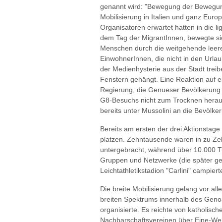
genannt wird: "Bewegung der Bewegun
Mobilisierung in Italien und ganz Eur
Organisatoren erwartet hatten in die 
dem Tag der MigrantInnen, bewegte si
Menschen durch die weitgehende leere
EinwohnerInnen, die nicht in den Urla
der Medienhysterie aus der Stadt trei
Fenstern gehängt. Eine Reaktion auf e
Regierung, die Genueser Bevölkerung
G8-Besuchs nicht zum Trocknen herau
bereits unter Mussolini an die Bevöl
Bereits am ersten der drei Aktionstage
platzen. Zehntausende waren in zu Zel
untergebracht, während über 10.000 T
Gruppen und Netzwerke (die später g
Leichtathletikstadion "Carlini" campiert
Die breite Mobilisierung gelang vor
breiten Spektrums innerhalb des Geno
organisierte. Es reichte von katholisc
Nachbarschaftsvereinen über Eine-Welt