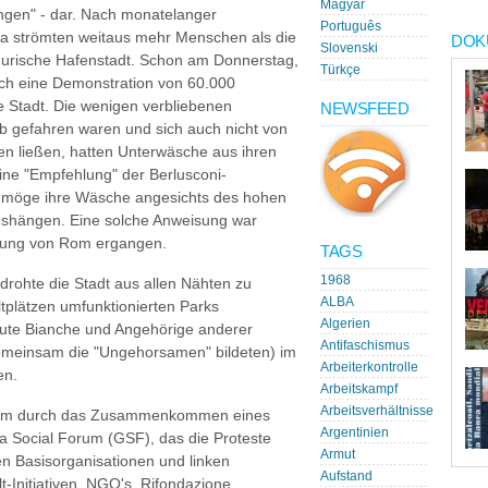
Magyar
gen" - dar. Nach monatelanger
Português
opa strömten weitaus mehr Menschen als die
DOK
Slovenski
ligurische Hafenstadt. Schon am Donnerstag,
Türkçe
ch eine Demonstration von 60.000
 Stadt. Die wenigen verbliebenen
NEWSFEED
ub gefahren waren und sich auch nicht von
ben ließen, hatten Unterwäsche aus ihren
ine "Empfehlung" der Berlusconi-
 möge ihre Wäsche angesichts des hohen
shängen. Eine solche Anweisung war
kerung von Rom ergangen.
TAGS
1968
 drohte die Stadt aus allen Nähten zu
ALBA
tplätzen umfunktionierten Parks
Algerien
ute Bianche und Angehörige anderer
Antifaschismus
emeinsam die "Ungehorsamen" bildeten) im
Arbeiterkontrolle
en.
Arbeitskampf
Arbeitsverhältnisse
 allem durch das Zusammenkommen eines
Argentinien
a Social Forum (GSF), das die Proteste
Armut
hen Basisorganisationen und linken
Aufstand
-Initiativen, NGO's, Rifondazione