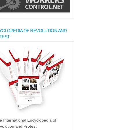
YCLOPEDIA OF REVOLUTION AND
TEST
e International Encyclopedia of
volution and Protest