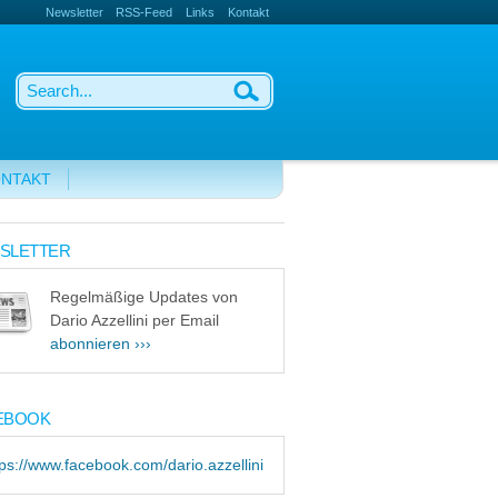
Newsletter
RSS-Feed
Links
Kontakt
NTAKT
SLETTER
Regelmäßige Updates von
Dario Azzellini per Email
abonnieren ›››
EBOOK
tps://www.facebook.com/dario.azzellini