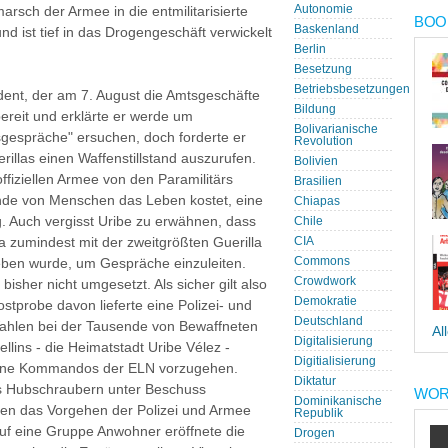
Autonomie
sch der Armee in die entmilitarisierte
BOOK
Baskenland
und ist tief in das Drogengeschäft verwickelt
Berlin
Besetzung
Betriebsbesetzungen
ident, der am 7. August die Amtsgeschäfte
Bildung
reit und erklärte er werde um
Bolivarianische
nsgespräche" ersuchen, doch forderte er
Revolution
illas einen Waffenstillstand auszurufen.
Bolivien
offiziellen Armee von den Paramilitärs
Brasilien
ende von Menschen das Leben kostet, eine
Chiapas
g. Auch vergisst Uribe zu erwähnen, dass
Chile
 zumindest mit der zweitgrößten Guerilla
CIA
Commons
ben wurde, um Gespräche einzuleiten.
Crowdwork
isher nicht umgesetzt. Als sicher gilt also
Demokratie
stprobe davon lieferte eine Polizei- und
Deutschland
Wahlen bei der Tausende von Bewaffneten
Al
Digitalisierung
llins - die Heimatstadt Uribe Vélez -
Digitialisierung
bane Kommandos der ELN vorzugehen.
Diktatur
s Hubschraubern unter Beschuss
WOR
Dominikanische
ten das Vorgehen der Polizei und Armee
Republik
uf eine Gruppe Anwohner eröffnete die
Drogen