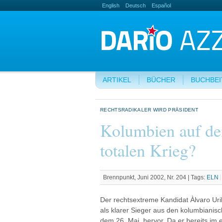
English
Deutsch
Español
ARTIKEL
BÜCHER
BUCHBE
RECHTSRADIKALER WIRD PRÄSIDENT
Kolumbien auf d
totalen Krieg?
Brennpunkt, Juni 2002, Nr. 204 |
Tags:
ELN
Der rechtsextreme Kandidat Àlvaro Ur
als klarer Sieger aus den kolumbiani
dem 26. Mai, hervor. Da er bereits im