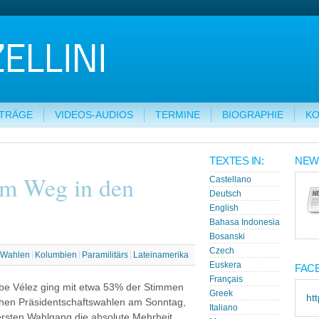
ITRÄGE
VIDEOS-AUDIOS
TERMINE
BIOGRAPHIE
KO
TEXTES IN:
NEW
em Weg in den
Castellano
Deutsch
English
Bahasa Indonesia
Bosanski
Czech
Wahlen
Kolumbien
Paramilitärs
Lateinamerika
Euskera
FAC
Français
ibe Vélez ging mit etwa 53% der Stimmen
Greek
ht
schen Präsidentschaftswahlen am Sonntag,
Italiano
 ersten Wahlgang die absolute Mehrheit