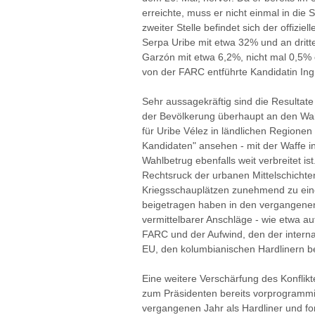
erreichte, muss er nicht einmal in die
zweiter Stelle befindet sich der offizie
Serpa Uribe mit etwa 32% und an dritte
Garzón mit etwa 6,2%, nicht mal 0,5% 
von der FARC entführte Kandidatin Ing
Sehr aussagekräftig sind die Resultate
der Bevölkerung überhaupt an den Wah
für Uribe Vélez in ländlichen Regionen 
Kandidaten" ansehen - mit der Waffe 
Wahlbetrug ebenfalls weit verbreitet is
Rechtsruck der urbanen Mittelschichten
Kriegsschauplätzen zunehmend zu eine
beigetragen haben in den vergangene
vermittelbarer Anschläge - wie etwa a
FARC und der Aufwind, den der internat
EU, den kolumbianischen Hardlinern be
Eine weitere Verschärfung des Konflikt
zum Präsidenten bereits vorprogrammier
vergangenen Jahr als Hardliner und fo