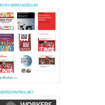
S BY DARIO AZZELLINI
le Bücher ›››
KERSCONTROL.NET