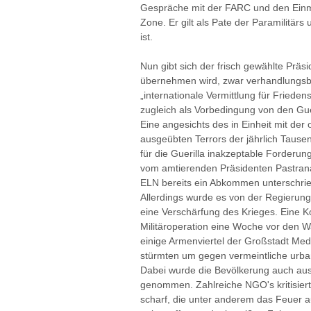
Gespräche mit der FARC und den Einmar
Zone. Er gilt als Pate der Paramilitärs 
ist.
Nun gibt sich der frisch gewählte Präs
übernehmen wird, zwar verhandlungsbe
„internationale Vermittlung für Friede
zugleich als Vorbedingung von den Guer
Eine angesichts des in Einheit mit der 
ausgeübten Terrors der jährlich Taus
für die Guerilla inakzeptable Forderun
vom amtierenden Präsidenten Pastrana
ELN bereits ein Abkommen unterschrie
Allerdings wurde es von der Regierung b
eine Verschärfung des Krieges. Eine Ko
Militäroperation eine Woche vor den 
einige Armenviertel der Großstadt Mede
stürmten um gegen vermeintliche ur
Dabei wurde die Bevölkerung auch au
genommen. Zahlreiche NGO's kritisier
scharf, die unter anderem das Feuer a