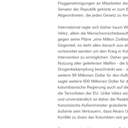
Fluggenehmigungen an Mitarbeiter des M
Senator der Republik gehörte er zum 
Abgeordneten, die jedes Gesetz zu ih
International regte sich bisher kaum 
Vélez, allein die Menschenrechtsbea
gegen seine Pläne „eine Million Zivilis
Gegenteil, es sieht alles danach aus al
vorbereitet werden um den Krieg in Ko
Intervention zu ermöglichen. Daher ge
Nutzung aller gelieferten Waffen - die b
Drogenbekämpfung beschränkt war - im 
weitere 98 Millionen Dollar für den Au
sagte weitere 600 Millionen Dollar für
kolumbianische Regierung auch auf di
die Terrorlisten der EU. Uribe Vélez w
und unverständlich ist daher die Reakt
französische Außenminister gratulier
äußerte sein Vertrauern, dass Alvaro 
Konflikt zu lösen der Kolumbien seit ge