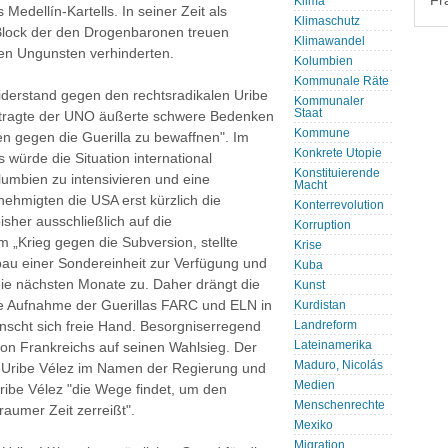
Fr
Klima
edellín-Kartells. In seiner Zeit als
Klimaschutz
Block der den Drogenbaronen treuen
Klimawandel
ren Ungunsten verhinderten.
Kolumbien
Kommunale Räte
Widerstand gegen den rechtsradikalen Uribe
Kommunaler
Staat
uftragte der UNO äußerte schwere Bedenken
Kommune
ten gegen die Guerilla zu bewaffnen". Im
Konkrete Utopie
s würde die Situation international
Konstituierende
lumbien zu intensivieren und eine
Macht
nehmigten die USA erst kürzlich die
Konterrevolution
isher ausschließlich auf die
Korruption
„Krieg gegen die Subversion, stellte
Krise
fbau einer Sondereinheit zur Verfügung und
Kuba
 die nächsten Monate zu. Daher drängt die
Kunst
e Aufnahme der Guerillas FARC und ELN in
Kurdistan
ünscht sich freie Hand. Besorgniserregend
Landreform
Lateinamerika
ion Frankreichs auf seinen Wahlsieg. Der
Maduro, Nicolás
te Uribe Vélez im Namen der Regierung und
Medien
Uribe Vélez "die Wege findet, um den
Menschenrechte
raumer Zeit zerreißt".
Mexiko
Migration