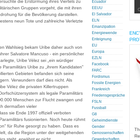
suchte die Erstürmung ihres Viertels zu
Ecuador
itärischen Gruppen vorgeht, die mit ihren
EEUU
edrohung für die Bevölkerung darstellen.
El Salvador
ELN
stens neun Tote und zahlreiche Verletzte
Emanzipation
ENC
Energiewende
PRO
Enteignung
EU
nen Wahlsieg bekam Uribe daher auch von
Europa
Führer Salvatore Mancuso - ein persönlicher
EZLN
arlegte, Uribe Vélez sei „ein würdiger
Facebook
ie Paramilitärs Uribe zu „ihrem Kandidaten"
FARC
llierten Gebieten befanden sich seine
Fordismus
gern. Verwundern darf dies nicht. Als
Fossile Energien
e Vélez die privaten Killertruppen
Frankreich
 Dorfschützersystem als legale Paramilitärs
Friedensgespräche
 200.000 Menschen zur Flucht zwangen und
FSLN
ch dermaßen vieler
Fussball
ss sie Ende 1997 offiziell verboten
G8
Paramilitärs fusionierten. Noch heute rühmt
Geheimdienste
ion" für Ruhe gesorgt zu haben. Dass es
Gender
Th
elt, da die Region unter der weitgehenden
Genossenschaften
Re
rs steht, erwähnt er nicht.
Gewerkschaften