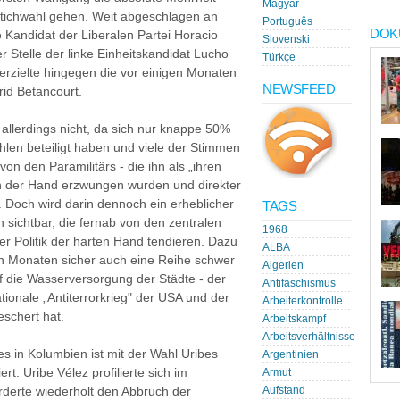
Magyar
 Stichwahl gehen. Weit abgeschlagen an
Português
DOK
lle Kandidat der Liberalen Partei Horacio
Slovenski
r Stelle der linke Einheitskandidat Lucho
Türkçe
erzielte hingegen die vor einigen Monaten
NEWSFEED
rid Betancourt.
 allerdings nicht, da sich nur knappe 50%
len beteiligt haben und viele der Stimmen
von den Paramilitärs - die ihn als „ihren
in der Hand erzwungen wurden und direkter
t. Doch wird darin dennoch ein erheblicher
TAGS
 sichtbar, die fernab von den zentralen
1968
r Politik der harten Hand tendieren. Dazu
ALBA
n Monaten sicher auch eine Reihe schwer
Algerien
uf die Wasserversorgung der Städte - der
Antifaschismus
ionale „Antiterrorkrieg" der USA und der
Arbeiterkontrolle
schert hat.
Arbeitskampf
Arbeitsverhältnisse
es in Kolumbien ist mit der Wahl Uribes
Argentinien
t. Uribe Vélez profilierte sich im
Armut
rderte wiederholt den Abbruch der
Aufstand