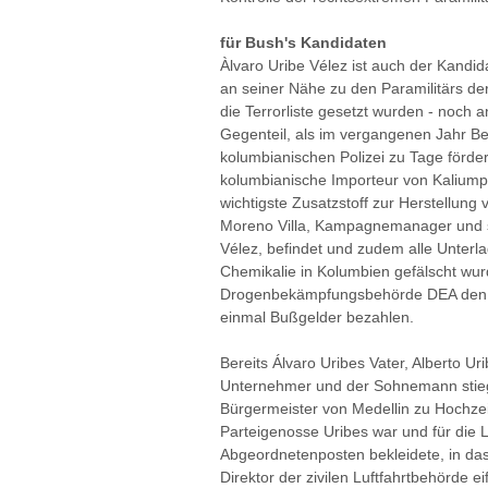
für Bush's Kandidaten
Àlvaro Uribe Vélez ist auch der Kandid
an seiner Nähe zu den Paramilitärs de
die Terrorliste gesetzt wurden - noch a
Gegenteil, als im vergangenen Jahr 
kolumbianischen Polizei zu Tage förde
kolumbianische Importeur von Kalium
wichtigste Zusatzstoff zur Herstellung
Moreno Villa, Kampagnemanager und se
Vélez, befindet und zudem alle Unterl
Chemikalie in Kolumbien gefälscht wur
Drogenbekämpfungsbehörde DEA den F
einmal Bußgelder bezahlen.
Bereits Álvaro Uribes Vater, Alberto Ur
Unternehmer und der Sohnemann stieg
Bürgermeister von Medellin zu Hochze
Parteigenosse Uribes war und für die L
Abgeordnetenposten bekleidete, in das 
Direktor der zivilen Luftfahrtbehörde ei