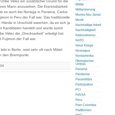
Uribe Vélez ein zusätzlicher Grund für die
Militär
 ihren Mann anzusehen. Die Erpressbarkeit
Militarisierung
 wie es auch bei Noriega in Panama, Carlos
Mumia Abu-Jamal
imori in Peru der Fall war. Das traditionelle
Musik
 Hände in Unschuld waschen, da es sich ja
Nachhaltige Arbeit
n Kandidaten handelt und würde somit
Nachhaltigkeit
e Vélez die „Drecksarbeit" erledigt hat
Nationalismus
t Fujimori der Fall war.
NATO
Neue Kriege
lebt in Berlin, reist sehr oft nach Mittel-
Nicaragua
ür den Brennpunkt
Nordamerika
Ökologischer
Umbau
204
Panama
Pandemie
Paramilitärs
Partizipation
PCI
PdVSA
Peru
Plan Colombia
Plattformen