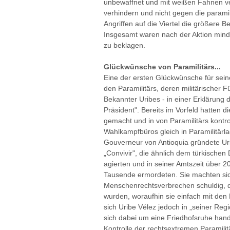
unbewaffnet und mit weißen Fahnen ver
verhindern und nicht gegen die paramil
Angriffen auf die Viertel die größere B
Insgesamt waren nach der Aktion minde
zu beklagen.
Glückwünsche von Paramilitärs...
Eine der ersten Glückwünsche für sei
den Paramilitärs, deren militärischer 
Bekannter Uribes - in einer Erklärung d
Präsident". Bereits im Vorfeld hatten d
gemacht und in von Paramilitärs kontro
Wahlkampfbüros gleich in Paramilitärla
Gouverneur von Antioquia gründete Urib
„Convivir", die ähnlich dem türkischen
agierten und in seiner Amtszeit über
Tausende ermordeten. Sie machten si
Menschenrechtsverbrechen schuldig, da
wurden, woraufhin sie einfach mit den 
sich Uribe Vélez jedoch in „seiner Reg
sich dabei um eine Friedhofsruhe hand
Kontrolle der rechtsextremen Paramilitä