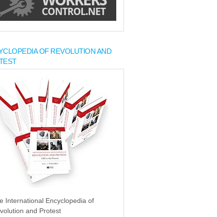
YCLOPEDIA OF REVOLUTION AND
TEST
e International Encyclopedia of
volution and Protest