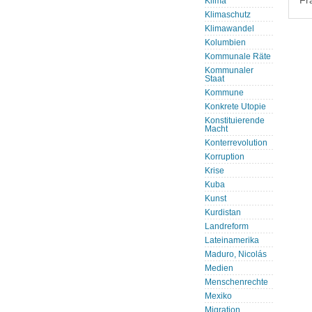
Fr
Klima
Klimaschutz
Klimawandel
Kolumbien
Kommunale Räte
Kommunaler
Staat
Kommune
Konkrete Utopie
Konstituierende
Macht
Konterrevolution
Korruption
Krise
Kuba
Kunst
Kurdistan
Landreform
Lateinamerika
Maduro, Nicolás
Medien
Menschenrechte
Mexiko
Migration