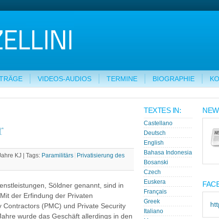
ITRÄGE
VIDEOS-AUDIOS
TERMINE
BIOGRAPHIE
KO
TEXTES IN:
NEW
r
Castellano
Deutsch
English
Bahasa Indonesia
Jahre KJ |
Tags:
Paramilitärs
Privatisierung des
Bosanski
Czech
Euskera
FAC
ienstleistungen, Söldner genannt, sind in
Français
Mit der Erfindung der Privaten
Greek
ht
ry Contractors (PMC) und Private Security
Italiano
ahre wurde das Geschäft allerdings in den