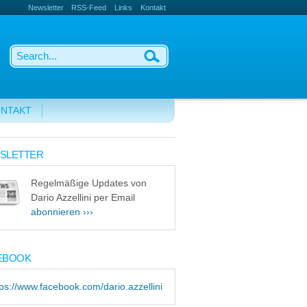
Newsletter
RSS-Feed
Links
Kontakt
NTAKT
SLETTER
Regelmäßige Updates von
Dario Azzellini per Email
abonnieren ›››
EBOOK
tps://www.facebook.com/dario.azzellini