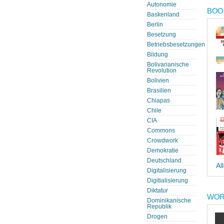
Autonomie
BOOK
Baskenland
Berlin
Besetzung
Betriebsbesetzungen
Bildung
Bolivarianische
Revolution
Bolivien
Brasilien
Chiapas
Chile
CIA
Commons
Crowdwork
Demokratie
Deutschland
Al
Digitalisierung
Digitialisierung
Diktatur
WOR
Dominikanische
Republik
Drogen