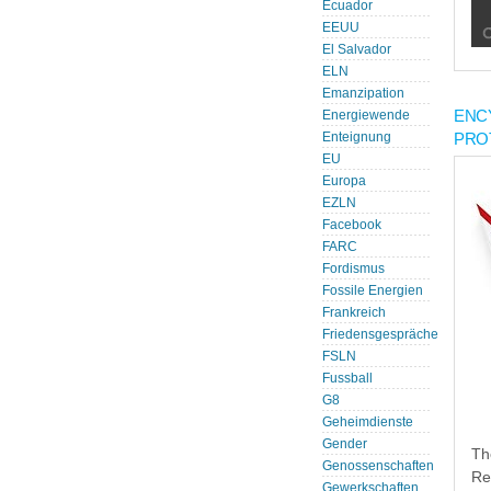
Ecuador
EEUU
El Salvador
ELN
Emanzipation
ENC
Energiewende
PRO
Enteignung
EU
Europa
EZLN
Facebook
FARC
Fordismus
Fossile Energien
Frankreich
Friedensgespräche
FSLN
Fussball
G8
Geheimdienste
Gender
Th
Genossenschaften
Re
Gewerkschaften