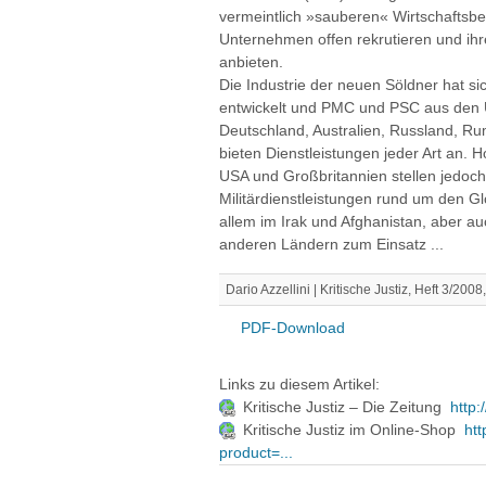
vermeintlich »sauberen« Wirtschaftsber
Unternehmen offen rekrutieren und ihr
anbieten.
Die Industrie der neuen Söldner hat s
entwickelt und PMC und PSC aus den U
Deutschland, Australien, Russland, R
bieten Dienstleistungen jeder Art an.
USA und Großbritannien stellen jedoch
Militärdienstleistungen rund um den G
allem im Irak und Afghanistan, aber a
anderen Ländern zum Einsatz ...
Dario Azzellini | Kritische Justiz, Heft 3/20
PDF-Download
Links zu diesem Artikel:
Kritische Justiz – Die Zeitung
http:
Kritische Justiz im Online-Shop
ht
product=...