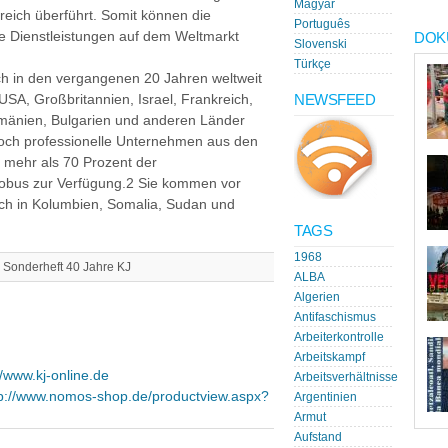
Magyar
eich überführt. Somit können die
Português
e Dienstleistungen auf dem Weltmarkt
DOK
Slovenski
Türkçe
ich in den vergangenen 20 Jahren weltweit
NEWSFEED
SA, Großbritannien, Israel, Frankreich,
umänien, Bulgarien und anderen Länder
 Hoch professionelle Unternehmen aus den
 mehr als 70 Prozent der
lobus zur Verfügung.2 Sie kommen vor
uch in Kolumbien, Somalia, Sudan und
TAGS
1968
08, Sonderheft 40 Jahre KJ
ALBA
Algerien
Antifaschismus
Arbeiterkontrolle
Arbeitskampf
//www.kj-online.de
Arbeitsverhältnisse
tp://www.nomos-shop.de/productview.aspx?
Argentinien
Armut
Aufstand