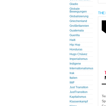
Gladio
Globale
Bewegungen
THE 
Globalisierung
Griechenland
Großbritannien
Guatemala
Guerilla
Haiti
Hip Hop
Honduras
Hugo Chávez
Imperialismus
Indigene
Internationalismus
Irak
Italien
IWF
Just Transition
JustTransition
Te
Kapitalismus
Sp
Klassenkampf