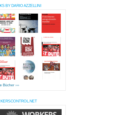
S BY DARIO AZZELLINI
le Bücher ›››
KERSCONTROL.NET