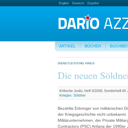
English
Deutsch
Español
ARTIKEL
BÜCHER
BUCHBE
DIENSTLEISTUNG KRIEG
Die neuen Söldne
Kritische Justiz, Heft 3/2008, Sonderheft 40 
Krieges
Söldner
Bezahlte Erbringer von militärischen D
der Kriegsgeschichte nicht unbekannt. 
Militärunternehmen, der Private Milita
Contractors (PSC) Anfang der 1990er J