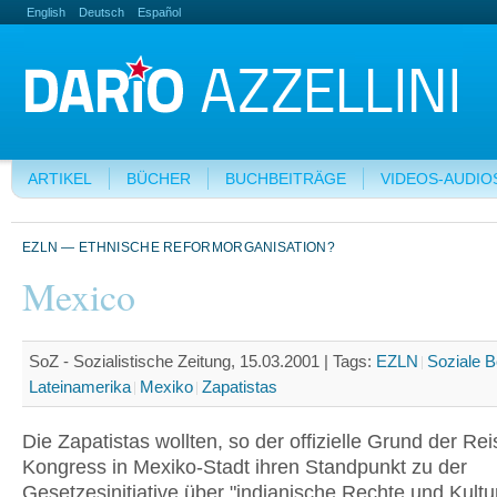
English
Deutsch
Español
ARTIKEL
BÜCHER
BUCHBEITRÄGE
VIDEOS-AUDIO
EZLN — ETHNISCHE REFORMORGANISATION?
Mexico
SoZ - Sozialistische Zeitung, 15.03.2001 |
Tags:
EZLN
Soziale 
Lateinamerika
Mexiko
Zapatistas
Die Zapatistas wollten, so der offizielle Grund der Re
Kongress in Mexiko-Stadt ihren Standpunkt zu der
Gesetzesinitiative über "indianische Rechte und Kultu