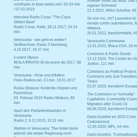
Arbeiter*innen als Boss. Des
coloRadio in freie-radios.net / 20:33 min
eigener Schmied!
/ 07.02.2019
22.3.2022, Mirko Schultze, 86
Interview Radio Corax: "The Class
Se non noi, chi? Lavoratori di t
Strikes Back"
mondo contro autoritarismo, f
Radio Corax, Halle, 28.11.2017, 24:34
dittatura
min.
26.01.2022, transformitalia, 6
Venezuela - wie geht es weiter?
Venezuela Communes
Stoffwechsel, Radio Z Nürnberg,
12.01.2022, Ithaca DSA, 28 m
4.10.2017, 16:37 min
Commons & Public Goods
Control Obrero
14.12.2020, The Center for Gl
IROLA IRRATIA 30 de enero de 2017, 58
Justice, 121 min.
min.
Commons as Political Project:
Venezuela - Krise und Inflation
Commons and Just Transition
Freie-Radios.net, 13 min. 19.01.2017
Times
03.07.2020, transform! Europe
Radia Obskura: Konkrete Utopien und
Punchlines
The Commons vs "normality".
03. Februar 2016 Radia Obskura, 60
Capitalism, Commodity Chain
min.
Migration after Covid-19
08.06.2020, transform! Europe
Nach den Parlamentswahlen in
Venezuela
Dario Azzellini en 2020 Crisis
Radio Z, 8.12.2015, 15:11 min
Civilizacional
12.05.2020, MPL, 64 min.
Wahlen in Venezuela: "Der Anteil derer
wächst, die weder Regierung noch
Dario Azzellini, "Contradiccio