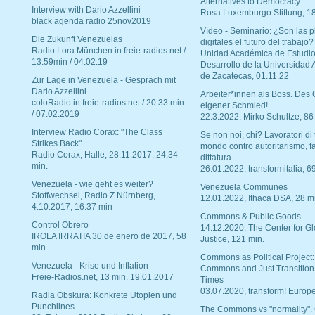
Alternatives to Democracy“
Interview with Dario Azzellini
Rosa Luxemburgo Stiftung, 1
black agenda radio 25nov2019
Vídeo - Seminario: ¿Son las p
Die Zukunft Venezuelas
digitales el futuro del trabajo?
Radio Lora München in freie-radios.net /
Unidad Académica de Estudio
13:59min / 04.02.19
Desarrollo de la Universidad
de Zacatecas, 01.11.22
Zur Lage in Venezuela - Gespräch mit
Dario Azzellini
Arbeiter*innen als Boss. Des
coloRadio in freie-radios.net / 20:33 min
eigener Schmied!
/ 07.02.2019
22.3.2022, Mirko Schultze, 86
Interview Radio Corax: "The Class
Se non noi, chi? Lavoratori di t
Strikes Back"
mondo contro autoritarismo, f
Radio Corax, Halle, 28.11.2017, 24:34
dittatura
min.
26.01.2022, transformitalia, 6
Venezuela - wie geht es weiter?
Venezuela Communes
Stoffwechsel, Radio Z Nürnberg,
12.01.2022, Ithaca DSA, 28 m
4.10.2017, 16:37 min
Commons & Public Goods
Control Obrero
14.12.2020, The Center for Gl
IROLA IRRATIA 30 de enero de 2017, 58
Justice, 121 min.
min.
Commons as Political Project:
Venezuela - Krise und Inflation
Commons and Just Transition
Freie-Radios.net, 13 min. 19.01.2017
Times
03.07.2020, transform! Europe
Radia Obskura: Konkrete Utopien und
Punchlines
The Commons vs "normality".