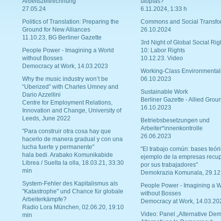
Arbeitszeitrechnung
utopías?
27.05.24
6.11.2024, 1:33 h
Politics of Translation: Preparing the
Commons and Social Transfo
Ground for New Alliances
26.10.2024
11.10.23, BG Berliner Gazette
3rd Night of Global Social Rig
People Power - Imagining a World
10: Labor Rights
without Bosses
10.12.23. Video
Democracy at Work, 14.03.2023
Working-Class Environmental
Why the music industry won’t be
06.10.2023
“Uberized” with Charles Umney and
Sustainable Work
Dario Azzellini
Berliner Gazette - Allied Grou
Centre for Employment Relations,
16.10.2023
Innovation and Change, University of
Leeds, June 2022
Betriebsbesetzungen und
Arbeiter*innenkontrolle
"Para construir otra cosa hay que
26.06.2023
hacerlo de manera gradual y con una
lucha fuerte y permanente"
"El trabajo común: bases teóri
hala bedi. Arabako Komunikabide
ejemplo de la empresas recu
Librea / Suelta la olla, 18.03.21, 33:30
por sus trabajadores"
min
Demokrazia Komunala, 29.12
System-Fehler des Kapitalismus als
People Power - Imagining a W
"Katastrophe" und Chance für globale
without Bosses
Arbeiterkämpfe?
Democracy at Work, 14.03.20
Radio Lora München, 02.06.20, 19:10
Video: Panel „Alternative Dem
min