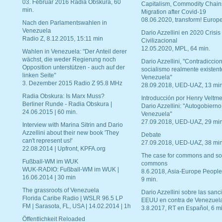
03. Februar 2016 Radia Obskura, 60
Capitalism, Commodity Chain
min.
Migration after Covid-19
08.06.2020, transform! Europe
Nach den Parlamentswahlen in
Venezuela
Dario Azzellini en 2020 Crisis
Radio Z, 8.12.2015, 15:11 min
Civilizacional
12.05.2020, MPL, 64 min.
Wahlen in Venezuela: "Der Anteil derer
wächst, die weder Regierung noch
Dario Azzellini, "Contradiccio
Opposition unterstützen - auch auf der
socialismo realmente existent
linken Seite"
Venezuela"
3. Dezember 2015 Radio Z 95.8 MHz
28.09.2018, UED-UAZ, 13 min
Radia Obskura: Is Marx Muss?
Introducción por Henry Veltme
Berliner Runde - Radia Obskura |
Dario Azzellini: "Autogobierno
24.06.2015 | 60 min.
Venezuela"
27.09.2018, UED-UAZ, 29 min
Interview with Marina Sitrin and Dario
Azzellini about their new book 'They
Debate
can't represent us!'
27.09.2018, UED-UAZ, 38 min
22.08.2014 | Upfront, KPFA.org
The case for commons and so
Fußball-WM im WUK
commons
WUK-RADIO: Fußball-WM im WUK |
8.6.2018, Asia-Europe People
16.06.2014 | 30 min
9 min.
The grassroots of Venezuela
Dario Azzellini sobre las san
Florida Caribe Radio | WSLR 96.5 LP
EEUU en contra de Venezuel
FM | Sarasota, FL, USA | 14.02.2014 | 1h
3.8.2017, RT en Español, 6 mi
Öffentlichkeit Reloaded