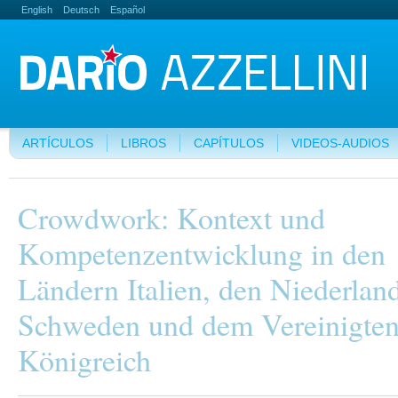
English
Deutsch
Español
ARTÍCULOS
LIBROS
CAPÍTULOS
VIDEOS-AUDIOS
Crowdwork: Kontext und
Kompetenzentwicklung in den
Ländern Italien, den Niederlan
Schweden und dem Vereinigte
Königreich