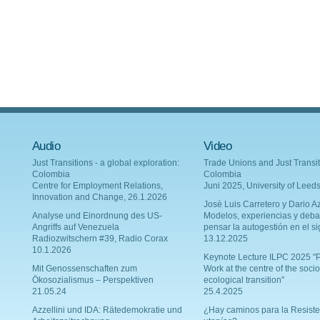
Audio
Video
Just Transitions - a global exploration:
Trade Unions and Just Transit
Colombia
Colombia
Centre for Employment Relations,
Juni 2025, University of Leed
Innovation and Change, 26.1.2026
Josè Luis Carretero y Dario Az
Analyse und Einordnung des US-
Modelos, experiencias y deba
Angriffs auf Venezuela
pensar la autogestión en el si
Radiozwitschern #39, Radio Corax
13.12.2025
10.1.2026
Keynote Lecture ILPC 2025 "P
Mit Genossenschaften zum
Work at the centre of the socio
Ökosozialismus – Perspektiven
ecological transition"
21.05.24
25.4.2025
Azzellini und IDA: Rätedemokratie und
¿Hay caminos para la Resiste