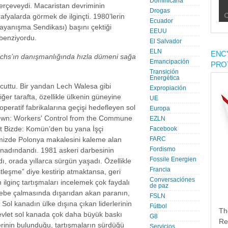
Dominicana
erçeveydi. Macaristan devriminin
Drogas
rafyalarda görmek de ilginçti. 1980’lerin
Ecuador
ayanışma Sendikası) başını çektiği
EEUU
benziyordu.
El Salvador
ELN
ENC
chs’ın danışmanlığında hızla dümeni sağa
Emancipación
PRO
Transición
Energética
uttu. Bir yandan Lech Walesa gibi
Expropiación
ğer tarafta, özellikle ülkenin güneyine
UE
operatif fabrikalarına geçişi hedefleyen sol
Europa
 Own: Workers' Control from the Commune
EZLN
et Bizde: Komün’den bu yana İşçi
Facebook
mizde Polonya makalesini kaleme alan
FARC
Fordismo
adındandı. 1981 askeri darbesinin
Fossile Energien
 orada yıllarca sürgün yaşadı. Özellikle
Francia
stleşme” diye kestirip atmaktansa, geri
Conversaciónes
lginç tartışmaları incelemek çok faydalı
de paz
lebe çalmasında dışarıdan akan paranın,
FSLN
 Sol kanadın ülke dışına çıkan liderlerinin
Fútbol
Th
devlet sol kanada çok daha büyük baskı
G8
Re
rinin bulunduğu, tartışmaların sürdüğü
Servicios