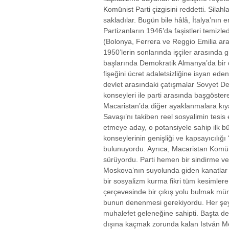
Komünist Parti çizgisini reddetti. Sila
sakladılar. Bugün bile hâlâ, İtalya’nın 
Partizanların 1946’da faşistleri temizle
(Bolonya, Ferrera ve Reggio Emilia aras
1950’lerin sonlarında işçiler arasında 
başlarında Demokratik Almanya’da bir 
fişeğini ücret adaletsizliğine isyan eden 
devlet arasındaki çatışmalar Sovyet D
konseyleri ile parti arasında başgöste
Macaristan’da diğer ayaklanmalara kıy
Savaşı’nı takiben reel sosyalimin tesis 
etmeye aday, o potansiyele sahip ilk b
konseylerinin genişliği ve kapsayıcılığı
bulunuyordu. Ayrıca, Macaristan Komünis
sürüyordu. Parti hemen bir sindirme ve
Moskova’nın suyolunda giden kanatlar d
bir sosyalizm kurma fikri tüm kesimlere
çerçevesinde bir çıkış yolu bulmak 
bunun denenmesi gerekiyordu. Her şey 
muhalefet geleneğine sahipti. Başta de
dışına kaçmak zorunda kalan István Més