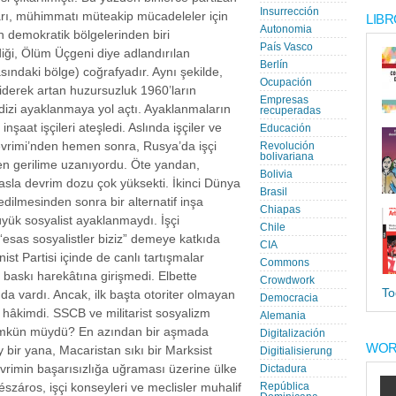
Insurrección
hları, mühimmatı müteakip mücadeleler için
LIBR
Autonomia
en demokratik bölgelerinden biri
País Vasco
diği, Ölüm Üçgeni diye adlandırılan
Berlín
ındaki bölge) coğrafyadır. Aynı şekilde,
Ocupación
giderek artan huzursuzluk 1960’ların
Empresas
dizi ayaklanmaya yol açtı. Ayaklanmaların
recuperadas
inşaat işçileri ateşledi. Aslında işçiler ve
Educación
evrimi’nden hemen sonra, Rusya’da işçi
Revolución
bolivariana
ren gerilime uzanıyordu. Öte yandan,
Bolivia
asla devrim dozu çok yüksekti. İkinci Dünya
Brasil
edilmesinden sonra bir alternatif inşa
Chiapas
üyük sosyalist ayaklanmaydı. İşçi
Chile
 “esas sosyalistler biziz” demeye katkıda
CIA
t Partisi içinde de canlı tartışmalar
Commons
 baskı harekâtına girişmedi. Elbette
Crowdwork
To
a vardı. Ancak, ilk başta otoriter olmayan
Democracia
 hâkimdi. SSCB ve militarist sosyalizm
Alemania
mümkün müydü? En azından bir aşmada
Digitalización
WOR
bir yana, Macaristan sıkı bir Marksist
Digitialisierung
vrimin başarısızlığa uğraması üzerine ülke
Dictadura
záros, işçi konseyleri ve meclisler muhalif
República