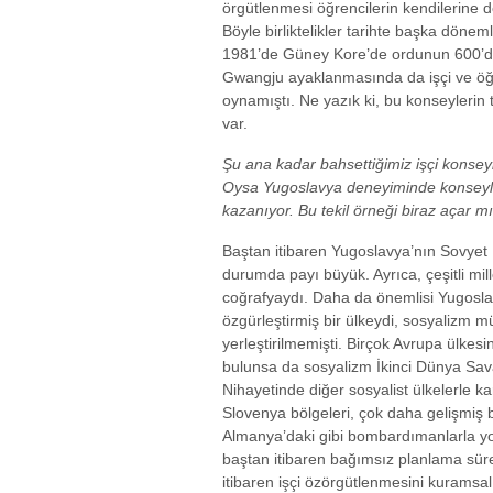
örgütlenmesi öğrencilerin kendilerine d
Böyle birliktelikler tarihte başka döne
1981’de Güney Kore’de ordunun 600’den
Gwangju ayaklanmasında da işçi ve öğr
oynamıştı. Ne yazık ki, bu konseylerin
var.
Şu ana kadar bahsettiğimiz işçi konseyi 
Oysa Yugoslavya deneyiminde konseyle
kazanıyor. Bu tekil örneği biraz açar m
Baştan itibaren Yugoslavya’nın Sovyet 
durumda payı büyük. Ayrıca, çeşitli mill
coğrafyaydı. Daha da önemlisi Yugoslav
özgürleştirmiş bir ülkeydi, sosyalizm 
yerleştirilmemişti. Birçok Avrupa ülkes
bulunsa da sosyalizm İkinci Dünya Sava
Nihayetinde diğer sosyalist ülkelerle kar
Slovenya bölgeleri, çok daha gelişmiş b
Almanya’daki gibi bombardımanlarla yok
baştan itibaren bağımsız planlama süre
itibaren işçi özörgütlenmesini kuramsal