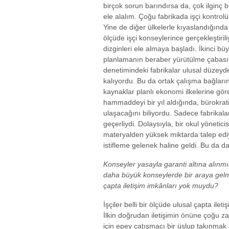
birçok sorun barındırsa da, çok ilginç b
ele alalım. Çoğu fabrikada işçi kontrolü 
Yine de diğer ülkelerle kıyaslandığınd
ölçüde işçi konseylerince gerçekleştirili
dizginleri ele almaya başladı. İkinci bü
planlamanın beraber yürütülme çabasın
denetimindeki fabrikalar ulusal düzey
kalıyordu. Bu da ortak çalışma bağla
kaynaklar planlı ekonomi ilkelerine göre t
hammaddeyi bir yıl aldığında, bürokra
ulaşacağını biliyordu. Sadece fabrikala
geçerliydi. Dolaysıyla, bir okul yönetici
materyalden yüksek miktarda talep ed
istifleme gelenek haline geldi. Bu da da
Konseyler yasayla garanti altına alınmış
daha büyük konseylerde bir araya gelme
çapta iletişim imkânları yok muydu?
İşçiler belli bir ölçüde ulusal çapta ilet
İlkin doğrudan iletişimin önüne çoğu z
için epey çatışmacı bir üslup takınma