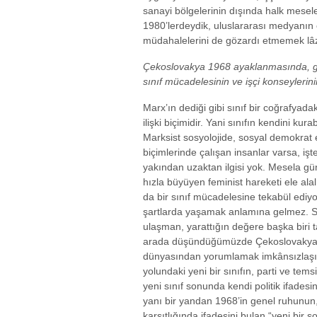
sanayi bölgelerinin dışında halk mesel
1980’lerdeydik, uluslararası medyanın 
müdahalelerini de gözardı etmemek lâz
Çekoslovakya 1968 ayaklanmasında, g
sınıf mücadelesinin ve işçi konseyleri
Marx’ın dediği gibi sınıf bir coğrafyadaki 
ilişki biçimidir. Yani sınıfın kendini kur
Marksist sosyolojide, sosyal demokrat ek
biçimlerinde çalışan insanlar varsa, işt
yakından uzaktan ilgisi yok. Mesela g
hızla büyüyen feminist hareketi ele ala
da bir sınıf mücadelesine tekabül ediy
şartlarda yaşamak anlamına gelmez. S
ulaşman, yarattığın değere başka biri t
arada düşündüğümüzde Çekoslovakya’d
dünyasından yorumlamak imkânsızlaşır
yolundaki yeni bir sınıfın, parti ve tem
yeni sınıf sonunda kendi politik ifadesi
yanı bir yandan 1968’in genel ruhunun
karşıtlığında ifadesini bulan “yeni bir