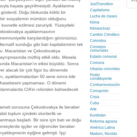
Fr
JustTransition
asıyla hayata geçirilmesiydi. Ayaklanma
Capitalismo
t gösterdi. Doğu blokunda köklü bir
Lucha de clases
 bir sosyalizmin mümkün olduğunu
Klima
kuvvetle ezilmesi zaruriydi. Yüzeydeki
Klimaschutz
 Çekoslovakya ayaklanmasının
Cambio Climático
n memnuniyetle karşılandığını görürsünüz.
Colombia
ernatif sunduğu gibi batı kapitalizminin tek
Consejos
du. Macaristan ve Çekoslovakya
comunales
Estado comunal
ayrışmasında müthiş etkili oldu. Mesela
Comuna
sında Macaristan’ın etkisi büyüktü. Sonra
Utopías concretas
 yer alacak bir çok figür bu dönemde
Poder
anı, ayaklanmalardan 50 sene sonra bile
constituyente
uhasebesini yapmaması. O dönemi
Contrarrevolución
klanmalarda CIA’in rolünden bahsedecek
Corrupción
Crisis
Cuba
ikameti sorusuna Çekoslovakya ile beraber
Arte
list toplum içindeki otoriterlik ve
Kurdistan
lanmaya başladı. Bir süre için batı ve doğu
Reforma agraria
onseylerde işçiler ve öğrenciler beraber
América Latina
rçekleşmenin eşiğine gelmişti. İşçi
Maduro, Nicolás