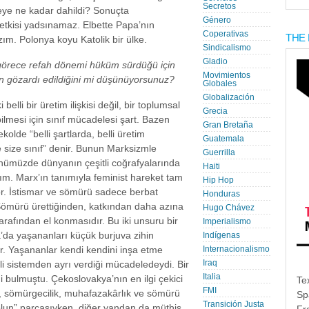
Secretos
eye ne kadar dahildi? Sonuçta
Género
etkisi yadsınamaz. Elbette Papa’nın
Coperativas
THE 
ım. Polonya koyu Katolik bir ülke.
Sindicalismo
Gladio
örece refah dönemi hüküm sürdüğü için
Movimientos
nin gözardı edildiğini mi düşünüyorsunuz?
Globales
Globalización
belli bir üretim ilişkisi değil, bir toplumsal
Grecia
abilmesi için sınıf mücadelesi şart. Bazen
Gran Bretaña
olde “belli şartlarda, belli üretim
Guatemala
e size sınıf” denir. Bunun Marksizmle
Guerrilla
ünümüzde dünyanın çeşitli coğrafyalarında
Haiti
lım. Marx’ın tanımıyla feminist hareket tam
Hip Hop
or. İstismar ve sömürü sadece berbat
Honduras
ömürü ürettiğinden, katkından daha azına
Hugo Chávez
arafından el konmasıdır. Bu iki unsuru bir
Imperialismo
a yaşananları küçük burjuva zihin
Indígenas
. Yaşananlar kendi kendini inşa etme
Internacionalismo
Iraq
sili sistemden ayrı verdiği mücadeledeydi. Bir
Italia
ni bulmuştu. Çekoslovakya’nın en ilgi çekici
Te
FMI
, sömürgecilik, muhafazakârlık ve sömürü
Sp
Transición Justa
 solun” parçasıyken, diğer yandan da müthiş