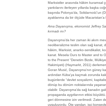
Marksistler arasında hâkim kuramsal ç
yankılarını ilerleyen yıllarda başka coğ
başında Polonya’da, Solidarność’un (D
ayaklanma da bir ölçüde Macaristan’a 
Ama Dayanışma, ekonomist Jeffrey Sa
kırmadı mı?
Dayanışma’da her zaman iki akım mevc
neoliberalizme teslim olan sağ kanat, di
hâkim, Marksist, anarko-sendikalist, ko
kanat. Mesela Ours to Master and to
to the Present “Denetim Bizde, Mülkiy
Hakimiyeti) (Haymarkt, 2011) derleme
Goran Musić, Dayanışma’nın güney kan
ardından Küba’ya kaçmak zorunda kaldı,
bugünlerde “devlet sosyalizmi, kapitali
dönüp bu dönüm noktalarında yaşanan i
olabilir. Dayanışma’da sağ kanadın ga
propaganda aygıtlarının etkisi büyüktü.
geri dönmesine izin verilmedi. Zaten 
uyguluyordu. Öte yandan, işçi konseyle