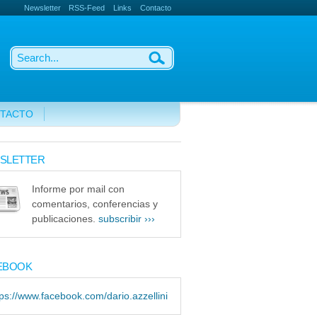
Newsletter
RSS-Feed
Links
Contacto
TACTO
SLETTER
Informe por mail con
comentarios, conferencias y
publicaciones.
subscribir ›››
EBOOK
tps://www.facebook.com/dario.azzellini