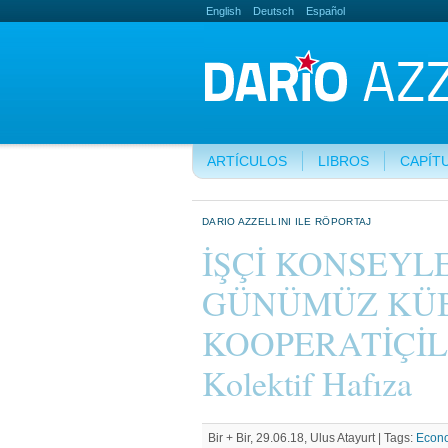
English
Deutsch
Español
ARTÍCULOS
LIBROS
CAPÍT
DARIO AZZELLINI ILE RÖPORTAJ
İŞÇİ KONSEYL
GÜNÜMÜZ KÜ
KOOPERATİÇİLİ
Kolektif Hafıza
Bir + Bir, 29.06.18, Ulus Atayurt |
Tags:
Econo