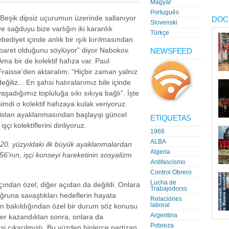
Magyar
Português
“Beşik dipsiz uçurumun üzerinde sallanıyor
DOC
Slovenski
ve sağduyu bize varlığın iki karanlık
Türkçe
ebediyet içinde anlık bir ışık kırılmasından
ibaret olduğunu söylüyor” diyor Nabokov.
NEWSFEED
Ama bir de kolektif hafıza var. Paul
Fraisse’den aktaralım: “Hiçbir zaman yalnız
değiliz... En şahsi hatıralarımız bile içinde
yaşadığımız topluluğa sıkı sıkıya bağlı”. İşte
şimdi o kolektif hafızaya kulak veriyoruz.
ristan ayaklanmasından başlayıp güncel
ETIQUETAS
çi kolektiflerini dinliyoruz.
1968
ALBA
 20. yüzyıldaki ilk büyük ayaklanmalardan
Algeria
6’nın, işçi konseyi hareketinin sosyalizm
Antifascismo
Control Obrero
Lucha de
çından özel, diğer açıdan da değildi. Onlara
Trabajodorxs
 uğruna savaştıkları hedeflerin hayata
Relaciónes
laboral
en bakıldığından özel bir durum söz konusu
Argentina
afer kazandıktan sonra, onlara da
Pobreza
i çıkarılmıştı. Bu yüzden binlerce partizan