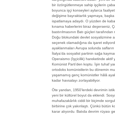
bir özörgütlenmeye sahip işçilerin çab
boyunca işçi konseyleri aylarca faaliye
değişime bayraktarlık yapmaya, başka
ispatlamaya adaydı. O yüzden de kaba 
kınama haberlerini biraz deşerseniz,
bastırılmasının Batı güçleri tarafında
Doğu blokundaki devlet sosyalizmine alt
seçenek olamadığına da işaret ediyor
ayaklanmaları Avrupa solunda safların 
İtalya’da sosyalist partinin sağa kayma
Operaismo (İşçicilik) hareketinde aktif
Komünist Parti’den koptu. İşin tuhaf y
ortodoks komünistlerin bu dönemin m
yaşamamış genç komünistler hâlâ aya
kadar havsalayı zorlayabiliyor.
Öte yandan, 1950’lerdeki devrimin ist
yeni bir kültürel boyut da eklendi. Sosya
muhafazakârlık ciddi bir biçimde sorgu
birbirine çok yakınlaştı. Çünkü bütün k
karar alıyordu. Batıda devrim rüyası ge