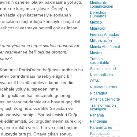
evrimin özneleri olarak bakmasına yol açtı.
Medios de
comunicación
mlerde de karşımıza çıkıyor. Örneğin,
Derechos
 fazla kişiyi katletmesiyle sonlanan
Humanos
encilerin oluşturduğu konseyler başat rol
México
 tarihçesini yazmaya hevesli çok az insan
Migración
Fuerzas Armadas
Militarización
deneyimlerinin hepsi şiddetle bastırılıyor.
Mumia Abu-Jamal
r resmiyet ve belli ölçüde otonomi
Musica
ısınız?
Trabajo
sustentable
Sustentabilidad
Komünist Partisi’nden bağımsız tarihinin bu
Nacionalismo
etleri barındırması hasebiyle ilginç bir
OTAN
ya aktif bir mücadeleyle kendi kendini
Nuevas Guerras
müdahale yoluyla, tepeden inme
Nicaragua
inde, güçlü sınıfsal mücadele geleneği
Àmerica del Norte
şı sonrası müdahalelerle hayata geçirildi.
Transformación
şılaştırıldığında, özellikle Sırbistan ve
ecológica
ir sanayiye sahipti. Sanayi tesisleri Doğu
Panama
 edilmemişti. Sol örgütlenmenin sürekliliği
Pandemía
çlerine imkân verdi. Tito ve ekibi baştan
Paramilitares
 düzeyde tartıştı. Ortaya çıkan sonuç,
Participación