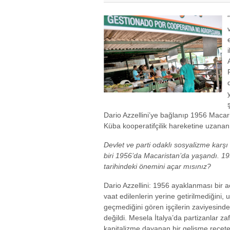
Dario Azzellini’ye bağlanıp 1956 Maca
Küba kooperatifçilik hareketine uzanan iş
Devlet ve parti odaklı sosyalizme karşı
biri 1956’da Macaristan’da yaşandı. 195
tarihindeki önemini açar mısınız?
Dario Azzellini: 1956 ayaklanması bir a
vaat edilenlerin yerine getirilmediğini,
geçmediğini gören işçilerin zaviyesind
değildi. Mesela İtalya’da partizanlar z
kapitalizme dayanan bir gelişme reçetes