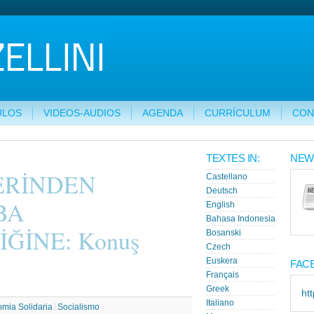
ULOS
VIDEOS-AUDIOS
AGENDA
CURRÍCULUM
CON
TEXTES IN:
NEW
ERİNDEN
Castellano
Deutsch
BA
English
Bahasa Indonesia
ĞİNE: Konuş
Bosanski
Czech
Euskera
FAC
Français
Greek
ht
Italiano
mia Solidaria
Socialismo