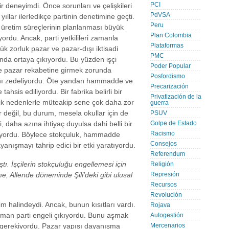
PCI
ir deneyimdi. Önce sorunları ve çelişkileri
PdVSA
yıllar ilerledikçe partinin denetimine geçti.
Peru
a üretim süreçlerinin planlanması büyük
Plan Colombia
yordu. Ancak, parti yetkilileri zamanla
Plataformas
yük zorluk pazar ve pazar-dışı iktisadi
PMC
da ortaya çıkıyordu. Bu yüzden işçi
Poder Popular
de pazar rekabetine girmek zorunda
Posfordismo
rını zedeliyordu. Öte yandan hammadde ve
Precarización
ahsis ediliyordu. Bir fabrika belirli bir
Privatización de la
tik nedenlerle müteakip sene çok daha zor
guerra
r değil, bu durum, mesela okullar için de
PSUV
si, daha azına ihtiyaç duyulsa dahi belli bir
Golpe de Estado
Racismo
iyordu. Böylece stokçuluk, hammadde
Consejos
yanışmayı tahrip edici bir etki yaratıyordu.
Referendum
tı. İşçilerin stokçuluğu engellemesi için
Religión
, Allende döneminde Şili’deki gibi ulusal
Represión
Recursos
Revolución
işim halindeydi. Ancak, bunun kısıtları vardı.
Rojava
aman parti engeli çıkıyordu. Bunu aşmak
Autogestión
k gerekiyordu. Pazar yapısı dayanışma
Mercenarios