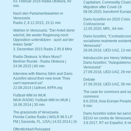
03. Februar 2016 Radia Obskura, 60
Capitalism, Commodity Chain
min.
Migration after Covid-19
08.06.2020, transform! Europe
Nach den Parlamentswahlen in
Venezuela
Dario Azzellini en 2020 Crisis
Radio Z, 8.12.2015, 15:11 min
Civilizacional
12.05.2020, MPL, 64 min.
Wahlen in Venezuela: "Der Anteil derer
wächst, die weder Regierung noch
Dario Azzellini, "Contradiccio
Opposition unterstützen - auch auf der
socialismo realmente existent
linken Seite"
Venezuela"
3. Dezember 2015 Radio Z 95.8 MHz
28.09.2018, UED-UAZ, 13 min
Radia Obskura: Is Marx Muss?
Introducción por Henry Veltme
Berliner Runde - Radia Obskura |
Dario Azzellini: "Autogobierno
24.06.2015 | 60 min.
Venezuela"
27.09.2018, UED-UAZ, 29 min
Interview with Marina Sitrin and Dario
Azzellini about their new book 'They
Debate
can't represent us!'
27.09.2018, UED-UAZ, 38 min
22.08.2014 | Upfront, KPFA.org
The case for commons and so
Fußball-WM im WUK
commons
WUK-RADIO: Fußball-WM im WUK |
8.6.2018, Asia-Europe People
16.06.2014 | 30 min
9 min.
The grassroots of Venezuela
Dario Azzellini sobre las san
Florida Caribe Radio | WSLR 96.5 LP
EEUU en contra de Venezuel
FM | Sarasota, FL, USA | 14.02.2014 | 1h
3.8.2017, RT en Español, 6 mi
Öffentlichkeit Reloaded