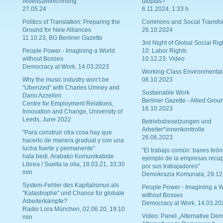
Arbeitszeitrechnung
utopías?
27.05.24
6.11.2024, 1:33 h
Politics of Translation: Preparing the
Commons and Social Transfo
Ground for New Alliances
26.10.2024
11.10.23, BG Berliner Gazette
3rd Night of Global Social Rig
People Power - Imagining a World
10: Labor Rights
without Bosses
10.12.23. Video
Democracy at Work, 14.03.2023
Working-Class Environmental
Why the music industry won’t be
06.10.2023
“Uberized” with Charles Umney and
Sustainable Work
Dario Azzellini
Berliner Gazette - Allied Grou
Centre for Employment Relations,
16.10.2023
Innovation and Change, University of
Leeds, June 2022
Betriebsbesetzungen und
Arbeiter*innenkontrolle
"Para construir otra cosa hay que
26.06.2023
hacerlo de manera gradual y con una
lucha fuerte y permanente"
"El trabajo común: bases teóri
hala bedi. Arabako Komunikabide
ejemplo de la empresas recu
Librea / Suelta la olla, 18.03.21, 33:30
por sus trabajadores"
min
Demokrazia Komunala, 29.12
System-Fehler des Kapitalismus als
People Power - Imagining a W
"Katastrophe" und Chance für globale
without Bosses
Arbeiterkämpfe?
Democracy at Work, 14.03.20
Radio Lora München, 02.06.20, 19:10
Video: Panel „Alternative Dem
min