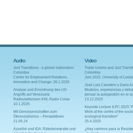
Audio
Video
Just Transitions - a global exploration:
Trade Unions and Just Transit
Colombia
Colombia
Centre for Employment Relations,
Juni 2025, University of Leed
Innovation and Change, 26.1.2026
Josè Luis Carretero y Dario Az
Analyse und Einordnung des US-
Modelos, experiencias y deba
Angriffs auf Venezuela
pensar la autogestión en el si
Radiozwitschern #39, Radio Corax
13.12.2025
10.1.2026
Keynote Lecture ILPC 2025 "P
Mit Genossenschaften zum
Work at the centre of the socio
Ökosozialismus – Perspektiven
ecological transition"
21.05.24
25.4.2025
Azzellini und IDA: Rätedemokratie und
¿Hay caminos para la Resiste