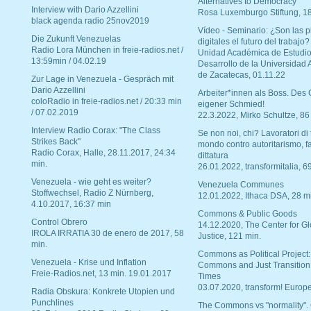
Alternatives to Democracy“
Interview with Dario Azzellini
Rosa Luxemburgo Stiftung, 1
black agenda radio 25nov2019
Vídeo - Seminario: ¿Son las p
Die Zukunft Venezuelas
digitales el futuro del trabajo?
Radio Lora München in freie-radios.net /
Unidad Académica de Estudio
13:59min / 04.02.19
Desarrollo de la Universidad
de Zacatecas, 01.11.22
Zur Lage in Venezuela - Gespräch mit
Dario Azzellini
Arbeiter*innen als Boss. Des
coloRadio in freie-radios.net / 20:33 min
eigener Schmied!
/ 07.02.2019
22.3.2022, Mirko Schultze, 86
Interview Radio Corax: "The Class
Se non noi, chi? Lavoratori di t
Strikes Back"
mondo contro autoritarismo, f
Radio Corax, Halle, 28.11.2017, 24:34
dittatura
min.
26.01.2022, transformitalia, 6
Venezuela - wie geht es weiter?
Venezuela Communes
Stoffwechsel, Radio Z Nürnberg,
12.01.2022, Ithaca DSA, 28 m
4.10.2017, 16:37 min
Commons & Public Goods
Control Obrero
14.12.2020, The Center for Gl
IROLA IRRATIA 30 de enero de 2017, 58
Justice, 121 min.
min.
Commons as Political Project:
Venezuela - Krise und Inflation
Commons and Just Transition
Freie-Radios.net, 13 min. 19.01.2017
Times
03.07.2020, transform! Europe
Radia Obskura: Konkrete Utopien und
Punchlines
The Commons vs "normality".