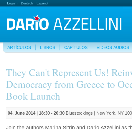
English
Deutsch
Español
ARTÍCULOS
LIBROS
CAPÍTULOS
VIDEOS-AUDIOS
They Can't Represent Us! Rein
Democracy from Greece to Oc
Book Launch
04. June 2014 |
18:30
-
20:30
Bluestockings | New York, NY 10
Join the authors Marina Sitrin and Dario Azzellini as 