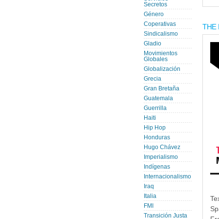
Secretos
Género
Coperativas
THE 
Sindicalismo
Gladio
Movimientos
Globales
Globalización
Grecia
Gran Bretaña
Guatemala
Guerrilla
Haiti
Hip Hop
Honduras
Hugo Chávez
Imperialismo
Indígenas
Internacionalismo
Iraq
Italia
Te
FMI
Sp
Transición Justa