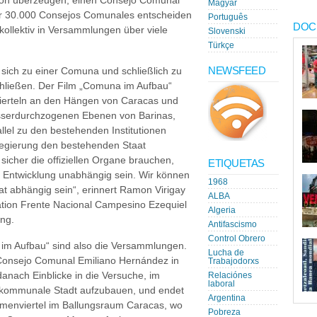
von überzeugen, einen Consejo Comunal
Magyar
r 30.000 Consejos Comunales entscheiden
Português
DOC
ollektiv in Versammlungen über viele
Slovenski
Türkçe
NEWSFEED
ich zu einer Comuna und schließlich zu
ließen. Der Film „Comuna im Aufbau“
vierteln an den Hängen von Caracas und
asserdurchzogenen Ebenen von Barinas,
llel zu den bestehenden Institutionen
regierung den bestehenden Staat
sicher die offiziellen Organe brauchen,
ETIQUETAS
 Entwicklung unabhängig sein. Wir können
1968
at abhängig sein“, erinnert Ramon Virigay
ALBA
tion Frente Nacional Campesino Ezequiel
Algeria
ng.
Antifascismo
Control Obrero
im Aufbau“ sind also die Versammlungen.
Lucha de
n Consejo Comunal Emiliano Hernández in
Trabajodorxs
anach Einblicke in die Versuche, im
Relaciónes
laboral
 kommunale Stadt aufzubauen, und endet
Argentina
Armenviertel im Ballungsraum Caracas, wo
Pobreza