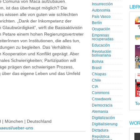
die Comuna von Maca aufzubauen.
Insurrección
LIBR
en, ist das überhaupt möglich? Die
Autonomia
 wissen alle von guten wie schlechten
País Vasco
berichten. „Dank der Inkompetenz der
Berlín
n Glaubwürdigkeit“, wirft die Basisaktivistin
Ocupación
in Petare einem hohen Regierungsvertreter
Empresas
recuperadas
terInnen von Institutionen, die alles tun,
Educación
idungen zu begleiten. Das Verhältnis
Revolución
on Kooperation und Konflikt geprägt. Aber
bolivariana
es Schwierigkeiten; Partizipation will
Bolivia
hläge prägen den schwierigen Prozess,
Brasil
ng über das eigene Leben und das Umfeld
Chiapas
Chile
CIA
Commons
Crowdwork
To
Democracia
Alemania
Digitalización
8 | München | Deutschland
WOR
Digitialisierung
nhaeusl/ueber-uns
Dictadura
República