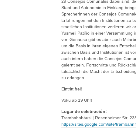
29 Consejos Comunales dabei sind, 
Staat und Autonomie in Einklang bring
SprecherInnen der Consejos Comunales
Erfahrungen mit den Institutionen zu 
staatlichen Institutionen verlieren wir a
Yusmeli Patiño in einer Versammlung 
vor. Genauso gibt es aber auch Mitarbei
um die Basis in ihren eigenen Entsche
zwischen Basis und Institutionen ist v
auch intern haben die Consejos Comunal
gelernt sein. Fortschritte und Rücksc
tatsächlich die Macht der Entscheidu
zu erlangen.
Eintritt frei!
Vokü ab 19 Uhr!
Lugar de celebración:
Trambahnhäusl | Rosenheimer Str. 23
https://sites.google.com/site/trambah