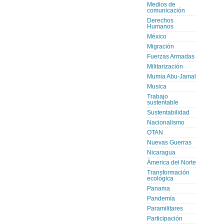
Medios de
comunicación
Derechos
Humanos
México
Migración
Fuerzas Armadas
Militarización
Mumia Abu-Jamal
Musica
Trabajo
sustentable
Sustentabilidad
Nacionalismo
OTAN
Nuevas Guerras
Nicaragua
Àmerica del Norte
Transformación
ecológica
Panama
Pandemía
Paramilitares
Participación