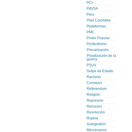
PCI
PdVSA
Peru
Plan Colombia
Plataformas
PMC
Poder Popular
Posfordismo
Precarización
Privatización de la
guerra
PSUV
Golpe de Estado
Racismo
Consejos
Referendum
Religión
Represión
Recursos
Revolución
Rojava
Autogestión
Mercenarios