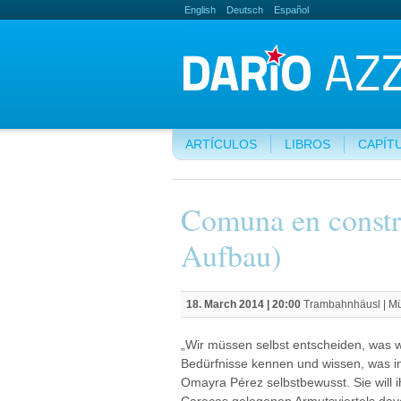
English
Deutsch
Español
ARTÍCULOS
LIBROS
CAPÍT
Comuna en const
Aufbau)
18. March 2014 | 20:00
Trambahnhäusl | M
„Wir müssen selbst entscheiden, was wir
Bedürfnisse kennen und wissen, was in 
Omayra Pérez selbstbewusst. Sie will