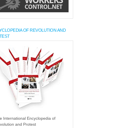
YCLOPEDIA OF REVOLUTION AND
TEST
e International Encyclopedia of
volution and Protest