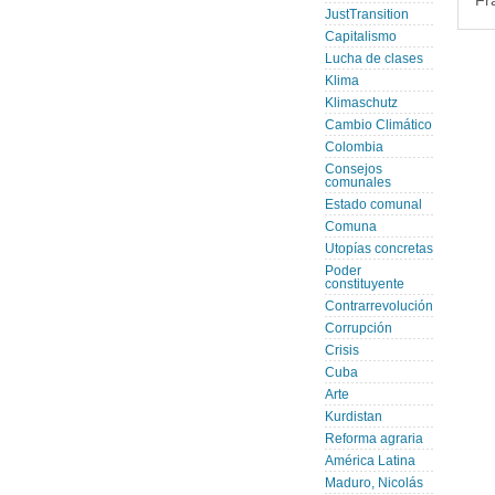
Fr
JustTransition
Capitalismo
Lucha de clases
Klima
Klimaschutz
Cambio Climático
Colombia
Consejos
comunales
Estado comunal
Comuna
Utopías concretas
Poder
constituyente
Contrarrevolución
Corrupción
Crisis
Cuba
Arte
Kurdistan
Reforma agraria
América Latina
Maduro, Nicolás