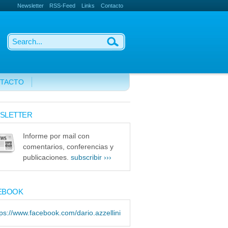
Newsletter
RSS-Feed
Links
Contacto
TACTO
SLETTER
Informe por mail con
comentarios, conferencias y
publicaciones.
subscribir ›››
EBOOK
tps://www.facebook.com/dario.azzellini