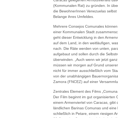
Caracas gelegenen Armutsviertels da
(Kommunalen Rat) zu gründen. In übe
die BewohnerInnen Venezuelas selbst k
Belange ihres Umfeldes.
Mehrere Consejos Comunales können s
einer Kommunalen Stadt zusammensch
geht dieser Entwicklung in den Armen
auf dem Land, in den weitläufigen, w
nach. Die Räte werden von unten, para
aufgebaut und sollen durch die Selbst
überwinden. „Auch wenn wir jetzt ganz 
müssen wir morgen auf Grund unserer
nicht für immer ausschließlich vom Sta
von der unabhängigen Bauernorganisa
Zamora (FNCEZ) auf einer Versammlu
Zentrales Element des Films „Comuna 
Der Film beginnt im gut organisierte
einem Armenviertel von Caracas, gibt d
ländlichen Barinas Comunas und eine
schließlich in Petare, einem riesigen 