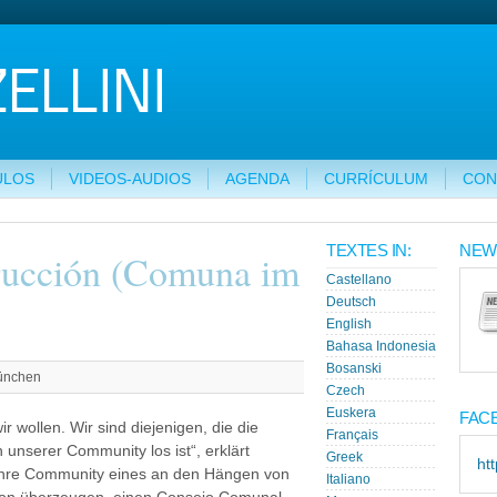
ULOS
VIDEOS-AUDIOS
AGENDA
CURRÍCULUM
CON
TEXTES IN:
NEW
rucción (Comuna im
Castellano
Deutsch
English
Bahasa Indonesia
Bosanski
ünchen
Czech
Euskera
FAC
 wollen. Wir sind diejenigen, die die
Français
unserer Community los ist“, erklärt
Greek
ht
 ihre Community eines an den Hängen von
Italiano