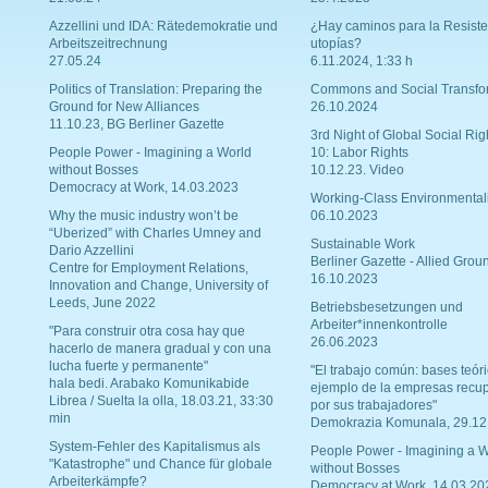
Azzellini und IDA: Rätedemokratie und
¿Hay caminos para la Resiste
Arbeitszeitrechnung
utopías?
27.05.24
6.11.2024, 1:33 h
Politics of Translation: Preparing the
Commons and Social Transfo
Ground for New Alliances
26.10.2024
11.10.23, BG Berliner Gazette
3rd Night of Global Social Rig
People Power - Imagining a World
10: Labor Rights
without Bosses
10.12.23. Video
Democracy at Work, 14.03.2023
Working-Class Environmental
Why the music industry won’t be
06.10.2023
“Uberized” with Charles Umney and
Sustainable Work
Dario Azzellini
Berliner Gazette - Allied Grou
Centre for Employment Relations,
16.10.2023
Innovation and Change, University of
Leeds, June 2022
Betriebsbesetzungen und
Arbeiter*innenkontrolle
"Para construir otra cosa hay que
26.06.2023
hacerlo de manera gradual y con una
lucha fuerte y permanente"
"El trabajo común: bases teóri
hala bedi. Arabako Komunikabide
ejemplo de la empresas recu
Librea / Suelta la olla, 18.03.21, 33:30
por sus trabajadores"
min
Demokrazia Komunala, 29.12
System-Fehler des Kapitalismus als
People Power - Imagining a W
"Katastrophe" und Chance für globale
without Bosses
Arbeiterkämpfe?
Democracy at Work, 14.03.20