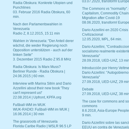
03.07.2020, transform! Europe
Radia Obskura: Konkrete Utopien und
Punchlines
The Commons vs "normality".
03. Februar 2016 Radia Obskura, 60
Capitalism, Commodity Chain
min.
Migration after Covid-19
08.06.2020, transform! Europe
Nach den Parlamentswahlen in
Venezuela
Dario Azzellini en 2020 Crisis
Radio Z, 8.12.2015, 15:11 min
Civilizacional
12.05.2020, MPL, 64 min.
Wahlen in Venezuela: "Der Anteil derer
wächst, die weder Regierung noch
Dario Azzellini, "Contradiccio
Opposition unterstützen - auch auf der
socialismo realmente existent
linken Seite"
Venezuela"
3. Dezember 2015 Radio Z 95.8 MHz
28.09.2018, UED-UAZ, 13 min
Radia Obskura: Is Marx Muss?
Introducción por Henry Veltme
Berliner Runde - Radia Obskura |
Dario Azzellini: "Autogobierno
24.06.2015 | 60 min.
Venezuela"
27.09.2018, UED-UAZ, 29 min
Interview with Marina Sitrin and Dario
Azzellini about their new book 'They
Debate
can't represent us!'
27.09.2018, UED-UAZ, 38 min
22.08.2014 | Upfront, KPFA.org
The case for commons and so
Fußball-WM im WUK
commons
WUK-RADIO: Fußball-WM im WUK |
8.6.2018, Asia-Europe People
16.06.2014 | 30 min
9 min.
The grassroots of Venezuela
Dario Azzellini sobre las san
Florida Caribe Radio | WSLR 96.5 LP
EEUU en contra de Venezuel