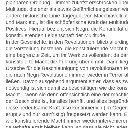
planbaren Ordnung – immer zutiefst erschrocken über
Multitude, die eher als etwas Gefährliches gelesen wir
andere historische Linie dagegen, von Macchiavelli ü
und Marx etc., ist die schöpferische Kraft der Multitu
Positives. Hierauf bezieht sich Negri: die Kontinuität d
konstituierenden Leidenschaft der Multitude.
In der Geschichte, in den Revolutionen, blieb allerdi
die Vorstellung bestehen, die konstituierende Macht 
eine begrenzte Zeit, um ihr Werk zu vollenden, da da
konstituierte Macht die Führung übernimmt. Darin lieg
Ursache für die Beschleunigung von revolutionären P
die nach Negri Revolutionen immer wieder in Terror a
ließen. Davon ausgehend argumentiert er, dass es z
notwendig ist sich damit zu beschäftigen wie die kons
Macht – wenn sie denn offensichtlich eine der mächti
der Geschichte ist, für alles herhält und alles begründ
diese bedeutsame Kraft also kontinuierlich (im Gegen
eruptiv und nur kurzfristig) freigesetzt werden kann. Er
wie konstituierende Macht immer wieder interveniere
dauerhafte Kraft bleiben kann, so dass sie nicht jede