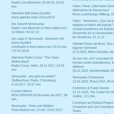
Radio Lora München, 02.06.20, 19:10
Video: Panel „Alternative Dem
min
Alternatives to Democracy“
Interview with Dario Azzellini
Rosa Luxemburgo Stiftung, 1
black agenda radio 25nov2019
Vídeo - Seminario: ¿Son las p
Die Zukunft Venezuelas
digitales el futuro del trabajo?
Radio Lora München in freie-radios.net /
Unidad Académica de Estudio
13:59min / 04.02.19
Desarrollo de la Universidad
de Zacatecas, 01.11.22
Zur Lage in Venezuela - Gespräch mit
Dario Azzellini
Arbeiter*innen als Boss. Des
coloRadio in freie-radios.net / 20:33 min
eigener Schmied!
/ 07.02.2019
22.3.2022, Mirko Schultze, 86
Interview Radio Corax: "The Class
Se non noi, chi? Lavoratori di t
Strikes Back"
mondo contro autoritarismo, f
Radio Corax, Halle, 28.11.2017, 24:34
dittatura
min.
26.01.2022, transformitalia, 6
Venezuela - wie geht es weiter?
Venezuela Communes
Stoffwechsel, Radio Z Nürnberg,
12.01.2022, Ithaca DSA, 28 m
4.10.2017, 16:37 min
Commons & Public Goods
Control Obrero
14.12.2020, The Center for Gl
IROLA IRRATIA 30 de enero de 2017, 58
Justice, 121 min.
min.
Commons as Political Project:
Venezuela - Krise und Inflation
Commons and Just Transition
Freie-Radios.net, 13 min. 19.01.2017
Times