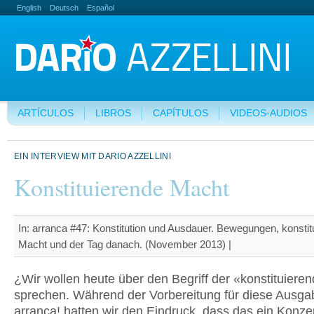
English
Deutsch
Español
ARTÍCULOS
LIBROS
CAPÍTULOS
VIDEOS-AUDIOS
EIN INTERVIEW MIT DARIO AZZELLINI
Konstituierende Macht
In: arranca #47: Konstitution und Ausdauer. Bewegungen, konstit
Macht und der Tag danach. (November 2013) |
¿Wir wollen heute über den Begriff der «konstituier
sprechen. Während der Vorbereitung für diese Ausga
arranca! hatten wir den Eindruck, dass das ein Konzep