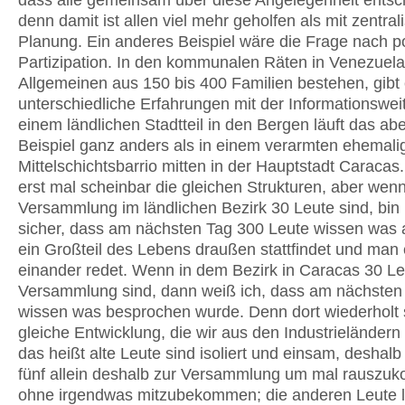
dass alle gemeinsam über diese Angelegenheit entsc
denn damit ist allen viel mehr geholfen als mit zentrali
Planung. Ein anderes Beispiel wäre die Frage nach po
Partizipation. In den kommunalen Räten in Venezuela
Allgemeinen aus 150 bis 400 Familien bestehen, gibt
unterschiedliche Erfahrungen mit der Informationswei
einem ländlichen Stadtteil in den Bergen läuft das ab
Beispiel ganz anders als in einem verarmten ehemali
Mittelschichtsbarrio mitten in der Hauptstadt Caracas
erst mal scheinbar die gleichen Strukturen, aber wenn
Versammlung im ländlichen Bezirk 30 Leute sind, bin 
sicher, dass am nächsten Tag 300 Leute wissen was a
ein Großteil des Lebens draußen stattfindet und man 
einander redet. Wenn in dem Bezirk in Caracas 30 Le
Versammlung sind, dann weiß ich, dass am nächsten
wissen was besprochen wurde. Denn dort wiederholt 
gleiche Entwicklung, die wir aus den Industrieländern
das heißt alte Leute sind isoliert und einsam, desha
fünf allein deshalb zur Versammlung um mal rauszu
ohne irgendwas mitzubekommen; die anderen Leute l