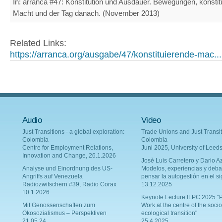
In: arranca #47: Konstitution und Ausdauer. Bewegungen, konstit
Macht und der Tag danach. (November 2013)
Related Links:
https://arranca.org/ausgabe/47/konstituierende-mac...
Audio
Video
Just Transitions - a global exploration:
Trade Unions and Just Transit
Colombia
Colombia
Centre for Employment Relations,
Juni 2025, University of Leed
Innovation and Change, 26.1.2026
Josè Luis Carretero y Dario Az
Analyse und Einordnung des US-
Modelos, experiencias y deba
Angriffs auf Venezuela
pensar la autogestión en el si
Radiozwitschern #39, Radio Corax
13.12.2025
10.1.2026
Keynote Lecture ILPC 2025 "P
Mit Genossenschaften zum
Work at the centre of the socio
Ökosozialismus – Perspektiven
ecological transition"
21.05.24
25.4.2025