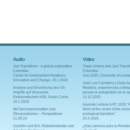
Audio
Video
Just Transitions - a global exploration:
Trade Unions and Just Transit
Colombia
Colombia
Centre for Employment Relations,
Juni 2025, University of Leed
Innovation and Change, 26.1.2026
Josè Luis Carretero y Dario Az
Analyse und Einordnung des US-
Modelos, experiencias y deba
Angriffs auf Venezuela
pensar la autogestión en el si
Radiozwitschern #39, Radio Corax
13.12.2025
10.1.2026
Keynote Lecture ILPC 2025 "P
Mit Genossenschaften zum
Work at the centre of the socio
Ökosozialismus – Perspektiven
ecological transition"
21.05.24
25.4.2025
Azzellini und IDA: Rätedemokratie und
¿Hay caminos para la Resiste