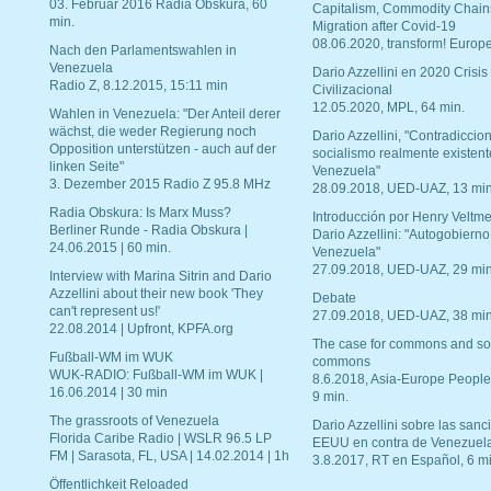
03. Februar 2016 Radia Obskura, 60
Capitalism, Commodity Chain
min.
Migration after Covid-19
08.06.2020, transform! Europe
Nach den Parlamentswahlen in
Venezuela
Dario Azzellini en 2020 Crisis
Radio Z, 8.12.2015, 15:11 min
Civilizacional
12.05.2020, MPL, 64 min.
Wahlen in Venezuela: "Der Anteil derer
wächst, die weder Regierung noch
Dario Azzellini, "Contradiccio
Opposition unterstützen - auch auf der
socialismo realmente existent
linken Seite"
Venezuela"
3. Dezember 2015 Radio Z 95.8 MHz
28.09.2018, UED-UAZ, 13 min
Radia Obskura: Is Marx Muss?
Introducción por Henry Veltme
Berliner Runde - Radia Obskura |
Dario Azzellini: "Autogobierno
24.06.2015 | 60 min.
Venezuela"
27.09.2018, UED-UAZ, 29 min
Interview with Marina Sitrin and Dario
Azzellini about their new book 'They
Debate
can't represent us!'
27.09.2018, UED-UAZ, 38 min
22.08.2014 | Upfront, KPFA.org
The case for commons and so
Fußball-WM im WUK
commons
WUK-RADIO: Fußball-WM im WUK |
8.6.2018, Asia-Europe People
16.06.2014 | 30 min
9 min.
The grassroots of Venezuela
Dario Azzellini sobre las san
Florida Caribe Radio | WSLR 96.5 LP
EEUU en contra de Venezuel
FM | Sarasota, FL, USA | 14.02.2014 | 1h
3.8.2017, RT en Español, 6 mi
Öffentlichkeit Reloaded