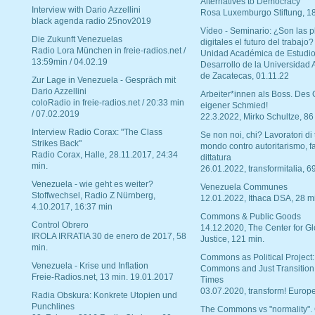
Alternatives to Democracy“
Interview with Dario Azzellini
Rosa Luxemburgo Stiftung, 1
black agenda radio 25nov2019
Vídeo - Seminario: ¿Son las p
Die Zukunft Venezuelas
digitales el futuro del trabajo?
Radio Lora München in freie-radios.net /
Unidad Académica de Estudio
13:59min / 04.02.19
Desarrollo de la Universidad
de Zacatecas, 01.11.22
Zur Lage in Venezuela - Gespräch mit
Dario Azzellini
Arbeiter*innen als Boss. Des
coloRadio in freie-radios.net / 20:33 min
eigener Schmied!
/ 07.02.2019
22.3.2022, Mirko Schultze, 86
Interview Radio Corax: "The Class
Se non noi, chi? Lavoratori di t
Strikes Back"
mondo contro autoritarismo, f
Radio Corax, Halle, 28.11.2017, 24:34
dittatura
min.
26.01.2022, transformitalia, 6
Venezuela - wie geht es weiter?
Venezuela Communes
Stoffwechsel, Radio Z Nürnberg,
12.01.2022, Ithaca DSA, 28 m
4.10.2017, 16:37 min
Commons & Public Goods
Control Obrero
14.12.2020, The Center for Gl
IROLA IRRATIA 30 de enero de 2017, 58
Justice, 121 min.
min.
Commons as Political Project:
Venezuela - Krise und Inflation
Commons and Just Transition
Freie-Radios.net, 13 min. 19.01.2017
Times
03.07.2020, transform! Europe
Radia Obskura: Konkrete Utopien und
Punchlines
The Commons vs "normality".