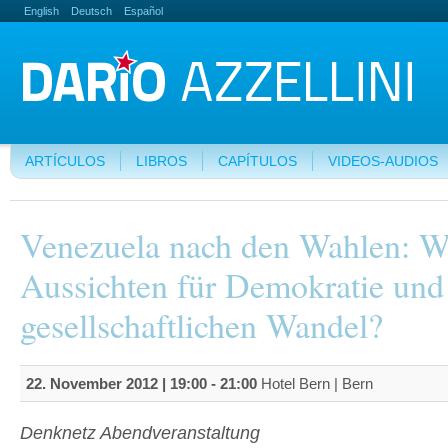
English
Deutsch
Español
ARTÍCULOS
LIBROS
CAPÍTULOS
VIDEOS-AUDIOS
Venezuela nach den Wahlen: W
Aussichten für Demokratie und
gesellschaftlichen Wandel?
22. November 2012 |
19:00
-
21:00
Hotel Bern | Bern
Denknetz Abendveranstaltung