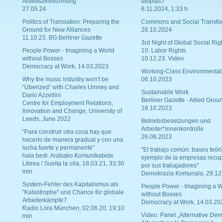
Arbeitszeitrechnung
utopías?
27.05.24
6.11.2024, 1:33 h
Politics of Translation: Preparing the
Commons and Social Transfo
Ground for New Alliances
26.10.2024
11.10.23, BG Berliner Gazette
3rd Night of Global Social Rig
People Power - Imagining a World
10: Labor Rights
without Bosses
10.12.23. Video
Democracy at Work, 14.03.2023
Working-Class Environmental
Why the music industry won’t be
06.10.2023
“Uberized” with Charles Umney and
Sustainable Work
Dario Azzellini
Berliner Gazette - Allied Grou
Centre for Employment Relations,
16.10.2023
Innovation and Change, University of
Leeds, June 2022
Betriebsbesetzungen und
Arbeiter*innenkontrolle
"Para construir otra cosa hay que
26.06.2023
hacerlo de manera gradual y con una
lucha fuerte y permanente"
"El trabajo común: bases teóri
hala bedi. Arabako Komunikabide
ejemplo de la empresas recu
Librea / Suelta la olla, 18.03.21, 33:30
por sus trabajadores"
min
Demokrazia Komunala, 29.12
System-Fehler des Kapitalismus als
People Power - Imagining a W
"Katastrophe" und Chance für globale
without Bosses
Arbeiterkämpfe?
Democracy at Work, 14.03.20
Radio Lora München, 02.06.20, 19:10
Video: Panel „Alternative Dem
min