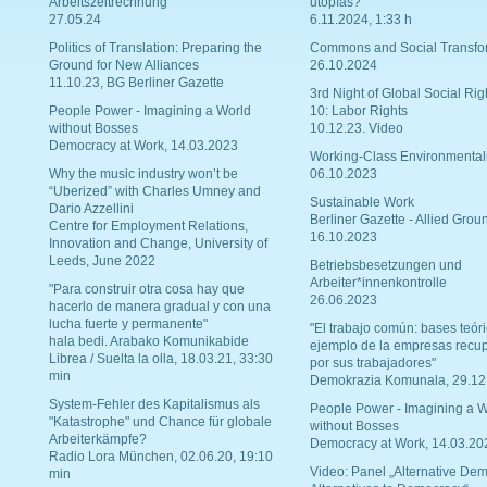
Arbeitszeitrechnung
utopías?
27.05.24
6.11.2024, 1:33 h
Politics of Translation: Preparing the
Commons and Social Transfo
Ground for New Alliances
26.10.2024
11.10.23, BG Berliner Gazette
3rd Night of Global Social Rig
People Power - Imagining a World
10: Labor Rights
without Bosses
10.12.23. Video
Democracy at Work, 14.03.2023
Working-Class Environmental
Why the music industry won’t be
06.10.2023
“Uberized” with Charles Umney and
Sustainable Work
Dario Azzellini
Berliner Gazette - Allied Grou
Centre for Employment Relations,
16.10.2023
Innovation and Change, University of
Leeds, June 2022
Betriebsbesetzungen und
Arbeiter*innenkontrolle
"Para construir otra cosa hay que
26.06.2023
hacerlo de manera gradual y con una
lucha fuerte y permanente"
"El trabajo común: bases teóri
hala bedi. Arabako Komunikabide
ejemplo de la empresas recu
Librea / Suelta la olla, 18.03.21, 33:30
por sus trabajadores"
min
Demokrazia Komunala, 29.12
System-Fehler des Kapitalismus als
People Power - Imagining a W
"Katastrophe" und Chance für globale
without Bosses
Arbeiterkämpfe?
Democracy at Work, 14.03.20
Radio Lora München, 02.06.20, 19:10
Video: Panel „Alternative Dem
min