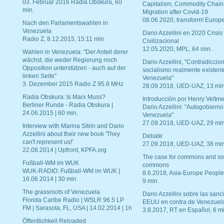
03. Februar 2016 Radia Obskura, 60
Capitalism, Commodity Chain
min.
Migration after Covid-19
08.06.2020, transform! Europe
Nach den Parlamentswahlen in
Venezuela
Dario Azzellini en 2020 Crisis
Radio Z, 8.12.2015, 15:11 min
Civilizacional
12.05.2020, MPL, 64 min.
Wahlen in Venezuela: "Der Anteil derer
wächst, die weder Regierung noch
Dario Azzellini, "Contradiccio
Opposition unterstützen - auch auf der
socialismo realmente existent
linken Seite"
Venezuela"
3. Dezember 2015 Radio Z 95.8 MHz
28.09.2018, UED-UAZ, 13 min
Radia Obskura: Is Marx Muss?
Introducción por Henry Veltme
Berliner Runde - Radia Obskura |
Dario Azzellini: "Autogobierno
24.06.2015 | 60 min.
Venezuela"
27.09.2018, UED-UAZ, 29 min
Interview with Marina Sitrin and Dario
Azzellini about their new book 'They
Debate
can't represent us!'
27.09.2018, UED-UAZ, 38 min
22.08.2014 | Upfront, KPFA.org
The case for commons and so
Fußball-WM im WUK
commons
WUK-RADIO: Fußball-WM im WUK |
8.6.2018, Asia-Europe People
16.06.2014 | 30 min
9 min.
The grassroots of Venezuela
Dario Azzellini sobre las san
Florida Caribe Radio | WSLR 96.5 LP
EEUU en contra de Venezuel
FM | Sarasota, FL, USA | 14.02.2014 | 1h
3.8.2017, RT en Español, 6 mi
Öffentlichkeit Reloaded