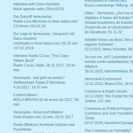
Alternatives to Democracy“
Interview with Dario Azzellini
Rosa Luxemburgo Stiftung, 1
black agenda radio 25nov2019
Vídeo - Seminario: ¿Son las p
Die Zukunft Venezuelas
digitales el futuro del trabajo?
Radio Lora München in freie-radios.net /
Unidad Académica de Estudio
13:59min / 04.02.19
Desarrollo de la Universidad
de Zacatecas, 01.11.22
Zur Lage in Venezuela - Gespräch mit
Dario Azzellini
Arbeiter*innen als Boss. Des
coloRadio in freie-radios.net / 20:33 min
eigener Schmied!
/ 07.02.2019
22.3.2022, Mirko Schultze, 86
Interview Radio Corax: "The Class
Se non noi, chi? Lavoratori di t
Strikes Back"
mondo contro autoritarismo, f
Radio Corax, Halle, 28.11.2017, 24:34
dittatura
min.
26.01.2022, transformitalia, 6
Venezuela - wie geht es weiter?
Venezuela Communes
Stoffwechsel, Radio Z Nürnberg,
12.01.2022, Ithaca DSA, 28 m
4.10.2017, 16:37 min
Commons & Public Goods
Control Obrero
14.12.2020, The Center for Gl
IROLA IRRATIA 30 de enero de 2017, 58
Justice, 121 min.
min.
Commons as Political Project:
Venezuela - Krise und Inflation
Commons and Just Transition
Freie-Radios.net, 13 min. 19.01.2017
Times
03.07.2020, transform! Europe
Radia Obskura: Konkrete Utopien und
Punchlines
The Commons vs "normality".