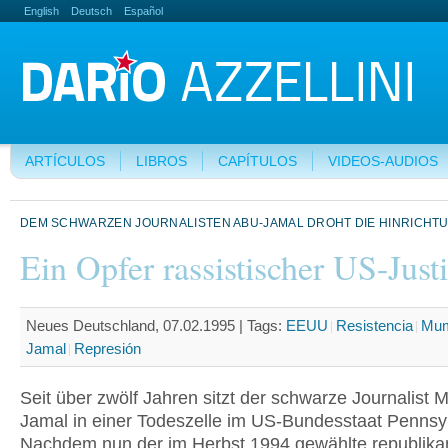
English
Deutsch
Español
ARTÍCULOS
LIBROS
CAPÍTULOS
VIDEOS-AUDIOS
DEM SCHWARZEN JOURNALISTEN ABU-JAMAL DROHT DIE HINRICHT
Ein Opfer rassistischer US-Just
Neues Deutschland, 07.02.1995 |
Tags:
EEUU
Resistencia
Mum
Jamal
Represión
Seit über zwölf Jahren sitzt der schwarze Journalist
Jamal in einer Todeszelle im US-Bundesstaat Pennsy
Nachdem nun der im Herbst 1994 gewählte republika