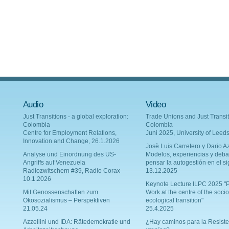
Audio
Video
Just Transitions - a global exploration:
Trade Unions and Just Transit
Colombia
Colombia
Centre for Employment Relations,
Juni 2025, University of Leed
Innovation and Change, 26.1.2026
Josè Luis Carretero y Dario Az
Analyse und Einordnung des US-
Modelos, experiencias y deba
Angriffs auf Venezuela
pensar la autogestión en el si
Radiozwitschern #39, Radio Corax
13.12.2025
10.1.2026
Keynote Lecture ILPC 2025 "P
Mit Genossenschaften zum
Work at the centre of the socio
Ökosozialismus – Perspektiven
ecological transition"
21.05.24
25.4.2025
Azzellini und IDA: Rätedemokratie und
¿Hay caminos para la Resiste