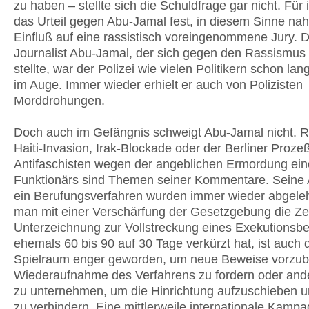
zu haben – stellte sich die Schuldfrage gar nicht. Für 
das Urteil gegen Abu-Jamal fest, in diesem Sinne na
Einfluß auf eine rassistisch voreingenommene Jury. 
Journalist Abu-Jamal, der sich gegen den Rassismus
stellte, war der Polizei wie vielen Politikern schon la
im Auge. Immer wieder erhielt er auch von Polizisten
Morddrohungen.
Doch auch im Gefängnis schweigt Abu-Jamal nicht. 
Haiti-Invasion, Irak-Blockade oder der Berliner Proz
Antifaschisten wegen der angeblichen Ermordung ein
Funktionärs sind Themen seiner Kommentare. Seine 
ein Berufungsverfahren wurden immer wieder abgele
man mit einer Verschärfung der Gesetzgebung die Zei
Unterzeichnung zur Vollstreckung eines Exekutionsbe
ehemals 60 bis 90 auf 30 Tage verkürzt hat, ist auch 
Spielraum enger geworden, um neue Beweise vorzubr
Wiederaufnahme des Verfahrens zu fordern oder ande
zu unternehmen, um die Hinrichtung aufzuschieben un
zu verhindern. Eine mittlerweile internationale Kamp