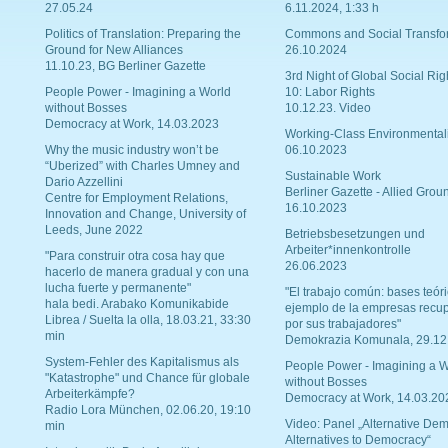
27.05.24
6.11.2024, 1:33 h
Politics of Translation: Preparing the
Commons and Social Transfo
Ground for New Alliances
26.10.2024
11.10.23, BG Berliner Gazette
3rd Night of Global Social Rig
People Power - Imagining a World
10: Labor Rights
without Bosses
10.12.23. Video
Democracy at Work, 14.03.2023
Working-Class Environmental
Why the music industry won’t be
06.10.2023
“Uberized” with Charles Umney and
Sustainable Work
Dario Azzellini
Berliner Gazette - Allied Grou
Centre for Employment Relations,
16.10.2023
Innovation and Change, University of
Leeds, June 2022
Betriebsbesetzungen und
Arbeiter*innenkontrolle
"Para construir otra cosa hay que
26.06.2023
hacerlo de manera gradual y con una
lucha fuerte y permanente"
"El trabajo común: bases teóri
hala bedi. Arabako Komunikabide
ejemplo de la empresas recu
Librea / Suelta la olla, 18.03.21, 33:30
por sus trabajadores"
min
Demokrazia Komunala, 29.12
System-Fehler des Kapitalismus als
People Power - Imagining a W
"Katastrophe" und Chance für globale
without Bosses
Arbeiterkämpfe?
Democracy at Work, 14.03.20
Radio Lora München, 02.06.20, 19:10
Video: Panel „Alternative Dem
min
Alternatives to Democracy“