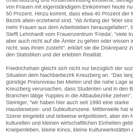
Unterstützung und Kinderbetreuung existierte, beträgt
von Frauen mit eigenständigem Einkommen heute nu
50 Prozent. Hinzu kommt, dass etwa 40 Prozent der 
Bezirk allein erziehend sind. "Ab Anfang der '90er si
mehr Frauen aus dem Arbeitsleben herausgefallen", b
Steffi Lehnhardt vom Frauenzentrum 'Frieda', "viele t
aber auch nicht auf die Ämter zu gehen oder wissen
nicht, was ihnen zusteht", erklärt sie die Diskrepanz 
den Statistiken und der erlebten Realität.
Friedrichshain gleicht sich nicht nur bezüglich der soz
Situation dem Nachbarbezirk Kreuzberg an. "Das lang
günstige Preisniveau bei Mieten und die nahe Lage a
Kreuzberg verursachen, dass Studenten und in den 
Branchen tätige Yuppies in die Altbaubezirke ziehen"
Steiniger, "wir haben hier auch seit 1990 eine starke
Hausbesetzer- und Subkulturszene. Mittlerweile hat s
Szene eingelebt und teilweise entpolitisiert, aber ein 
kulturellen und kleinen wirtschaftlichen Einheiten gebi
Kneipenleben, kleine Kinos, kleine Kulturwerkstätten 