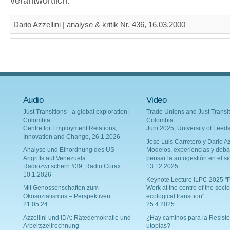
verantwortlich.
Dario Azzellini | analyse & kritik Nr. 436, 16.03.2000
Audio
Video
Just Transitions - a global exploration:
Trade Unions and Just Transit
Colombia
Colombia
Centre for Employment Relations,
Juni 2025, University of Leed
Innovation and Change, 26.1.2026
Josè Luis Carretero y Dario Az
Analyse und Einordnung des US-
Modelos, experiencias y deba
Angriffs auf Venezuela
pensar la autogestión en el si
Radiozwitschern #39, Radio Corax
13.12.2025
10.1.2026
Keynote Lecture ILPC 2025 "P
Mit Genossenschaften zum
Work at the centre of the socio
Ökosozialismus – Perspektiven
ecological transition"
21.05.24
25.4.2025
Azzellini und IDA: Rätedemokratie und
¿Hay caminos para la Resiste
Arbeitszeitrechnung
utopías?