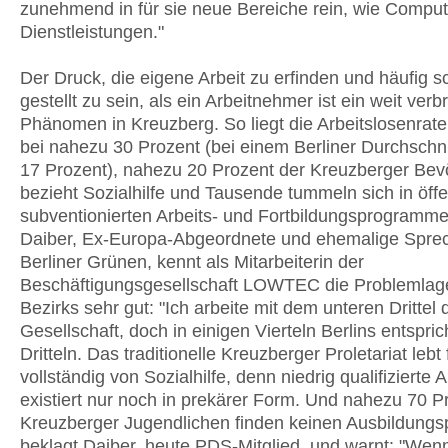
zunehmend in für sie neue Bereiche rein, wie Comput
Dienstleistungen."
Der Druck, die eigene Arbeit zu erfinden und häufig s
gestellt zu sein, als ein Arbeitnehmer ist ein weit verb
Phänomen in Kreuzberg. So liegt die Arbeitslosenrate
bei nahezu 30 Prozent (bei einem Berliner Durchschni
17 Prozent), nahezu 20 Prozent der Kreuzberger Bev
bezieht Sozialhilfe und Tausende tummeln sich in öffe
subventionierten Arbeits- und Fortbildungsprogrammen
Daiber, Ex-Europa-Abgeordnete und ehemalige Sprec
Berliner Grünen, kennt als Mitarbeiterin der
Beschäftigungsgesellschaft LOWTEC die Problemlag
Bezirks sehr gut: "Ich arbeite mit dem unteren Drittel 
Gesellschaft, doch in einigen Vierteln Berlins entspric
Dritteln. Das traditionelle Kreuzberger Proletariat lebt 
vollständig von Sozialhilfe, denn niedrig qualifizierte A
existiert nur noch in prekärer Form. Und nahezu 70 P
Kreuzberger Jugendlichen finden keinen Ausbildungsp
beklagt Daiber, heute PDS-Mitglied, und warnt: "Wenn