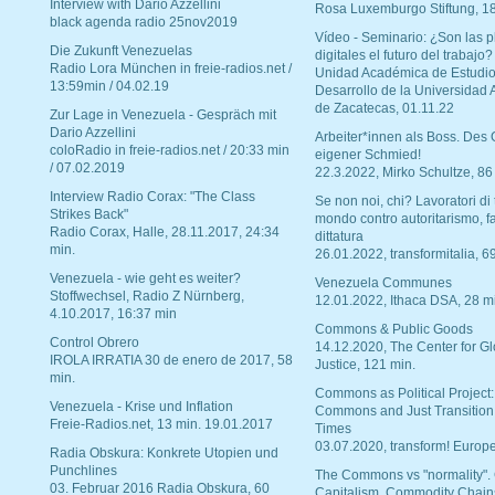
Interview with Dario Azzellini
Rosa Luxemburgo Stiftung, 1
black agenda radio 25nov2019
Vídeo - Seminario: ¿Son las p
Die Zukunft Venezuelas
digitales el futuro del trabajo?
Radio Lora München in freie-radios.net /
Unidad Académica de Estudio
13:59min / 04.02.19
Desarrollo de la Universidad
de Zacatecas, 01.11.22
Zur Lage in Venezuela - Gespräch mit
Dario Azzellini
Arbeiter*innen als Boss. Des
coloRadio in freie-radios.net / 20:33 min
eigener Schmied!
/ 07.02.2019
22.3.2022, Mirko Schultze, 86
Interview Radio Corax: "The Class
Se non noi, chi? Lavoratori di t
Strikes Back"
mondo contro autoritarismo, f
Radio Corax, Halle, 28.11.2017, 24:34
dittatura
min.
26.01.2022, transformitalia, 6
Venezuela - wie geht es weiter?
Venezuela Communes
Stoffwechsel, Radio Z Nürnberg,
12.01.2022, Ithaca DSA, 28 m
4.10.2017, 16:37 min
Commons & Public Goods
Control Obrero
14.12.2020, The Center for Gl
IROLA IRRATIA 30 de enero de 2017, 58
Justice, 121 min.
min.
Commons as Political Project:
Venezuela - Krise und Inflation
Commons and Just Transition
Freie-Radios.net, 13 min. 19.01.2017
Times
03.07.2020, transform! Europe
Radia Obskura: Konkrete Utopien und
Punchlines
The Commons vs "normality".
03. Februar 2016 Radia Obskura, 60
Capitalism, Commodity Chain