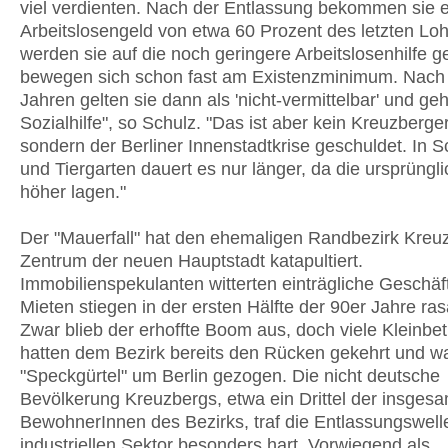
viel verdienten. Nach der Entlassung bekommen sie e
Arbeitslosengeld von etwa 60 Prozent des letzten Lo
werden sie auf die noch geringere Arbeitslosenhilfe g
bewegen sich schon fast am Existenzminimum. Nach
Jahren gelten sie dann als 'nicht-vermittelbar' und geh
Sozialhilfe", so Schulz. "Das ist aber kein Kreuzberge
sondern der Berliner Innenstadtkrise geschuldet. In 
und Tiergarten dauert es nur länger, da die ursprüng
höher lagen."
Der "Mauerfall" hat den ehemaligen Randbezirk Kreuz
Zentrum der neuen Hauptstadt katapultiert.
Immobilienspekulanten witterten einträgliche Geschäf
Mieten stiegen in der ersten Hälfte der 90er Jahre ras
Zwar blieb der erhoffte Boom aus, doch viele Kleinbet
hatten dem Bezirk bereits den Rücken gekehrt und w
"Speckgürtel" um Berlin gezogen. Die nicht deutsche
Bevölkerung Kreuzbergs, etwa ein Drittel der insges
BewohnerInnen des Bezirks, traf die Entlassungswell
industriellen Sektor besonders hart. Vorwiegend als