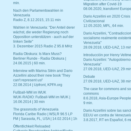
min.
Migration after Covid-19
08.06.2020, transform! Europe
Nach den Parlamentswahlen in
Venezuela
Dario Azzellini en 2020 Crisis
Radio Z, 8.12.2015, 15:11 min
Civilizacional
12.05.2020, MPL, 64 min.
Wahlen in Venezuela: "Der Anteil derer
wächst, die weder Regierung noch
Dario Azzellini, "Contradiccio
Opposition unterstützen - auch auf der
socialismo realmente existent
linken Seite"
Venezuela"
3. Dezember 2015 Radio Z 95.8 MHz
28.09.2018, UED-UAZ, 13 min
Radia Obskura: Is Marx Muss?
Introducción por Henry Veltme
Berliner Runde - Radia Obskura |
Dario Azzellini: "Autogobierno
24.06.2015 | 60 min.
Venezuela"
27.09.2018, UED-UAZ, 29 min
Interview with Marina Sitrin and Dario
Azzellini about their new book 'They
Debate
can't represent us!'
27.09.2018, UED-UAZ, 38 min
22.08.2014 | Upfront, KPFA.org
The case for commons and so
Fußball-WM im WUK
commons
WUK-RADIO: Fußball-WM im WUK |
8.6.2018, Asia-Europe People
16.06.2014 | 30 min
9 min.
The grassroots of Venezuela
Dario Azzellini sobre las san
Florida Caribe Radio | WSLR 96.5 LP
EEUU en contra de Venezuel
FM | Sarasota, FL, USA | 14.02.2014 | 1h
3.8.2017, RT en Español, 6 mi
Öffentlichkeit Reloaded