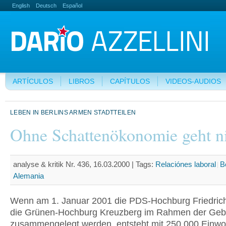
English
Deutsch
Español
ARTÍCULOS
LIBROS
CAPÍTULOS
VIDEOS-AUDIOS
LEBEN IN BERLINS ARMEN STADTTEILEN
Ohne Schattenökonomie geht ni
analyse & kritik Nr. 436, 16.03.2000 |
Tags:
Relaciónes laboral
B
Alemania
Wenn am 1. Januar 2001 die PDS-Hochburg Friedric
die Grünen-Hochburg Kreuzberg im Rahmen der Gebi
zusammengelegt werden, entsteht mit 250.000 Einw